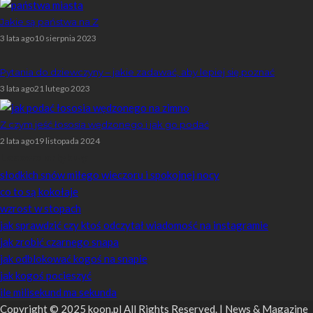
Jakie są państwa na Z
3 lata ago
10 sierpnia 2023
Pytania do dziewczyny – jakie zadawać, aby lepiej się poznać
3 lata ago
21 lutego 2023
Z czym jeść łososia wędzonego i jak go podać
2 lata ago
19 listopada 2024
Losowe artykuły
słodkich snów miłego wieczoru i spokojnej nocy
co to są kokołaje
wzrost w stopach
jak sprawdzić czy ktoś odczytał wiadomość na instagramie
jak zrobić czarnego snapa
jak odblokować kogoś na snapie
jak kogoś pocieszyć
ile milisekund ma sekunda
Copyright © 2025 koon.pl All Rights Reserved. | News & Magazine