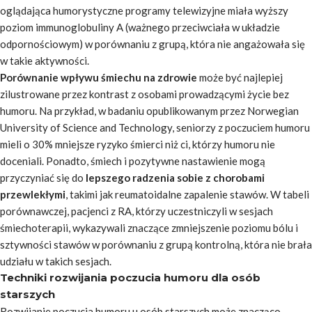
oglądająca humorystyczne programy telewizyjne miała wyższy
poziom immunoglobuliny A (ważnego przeciwciała w układzie
odpornościowym) w porównaniu z grupą, która nie angażowała się
w takie aktywności.
Porównanie wpływu śmiechu na zdrowie
może być najlepiej
zilustrowane przez kontrast z osobami prowadzącymi życie bez
humoru. Na przykład, w badaniu opublikowanym przez Norwegian
University of Science and Technology, seniorzy z poczuciem humoru
mieli o 30% mniejsze ryzyko śmierci niż ci, którzy humoru nie
doceniali. Ponadto, śmiech i pozytywne nastawienie mogą
przyczyniać się do
lepszego radzenia sobie z chorobami
przewlekłymi
, takimi jak reumatoidalne zapalenie stawów. W tabeli
porównawczej, pacjenci z RA, którzy uczestniczyli w sesjach
śmiechoterapii, wykazywali znaczące zmniejszenie poziomu bólu i
sztywności stawów w porównaniu z grupą kontrolną, która nie brała
udziału w takich sesjach.
Techniki rozwijania poczucia humoru dla osób
starszych
Rozwijanie poczucia humoru u osób starszych może znacząco