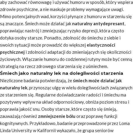
aby zachować równowagę i używać humoru w sposób, który wspiera
zdrowie psychiczne, a nie maskuje problemy wymagające uwagi.
Mimo potencjalnych wad, korzyści płynące z humoru w starzeniu się
są znaczące. Śmiech może działać jak
naturalny antydepresant
,
poprawiając nastrój i zmniejszając ryzyko depresji, która często
dotyka osoby starsze. Ponadto, zdolność do śmiechu z siebie i
swoich sytuacji może prowadzić do większej
elastyczności
psychicznej
i zdolności adaptacji do zmieniających się okoliczności
życiowych. Włączanie humoru do codziennej rutyny może być cenną
strategią na rzecz zdrowego starzenia się z uśmiechem.
Śmiech jako naturalny lek na dolegliwości starzenia
Niezliczone badania potwierdzają, że
śmiech może działać jak
naturalny lek
, przynosząc ulgę w wielu dolegliwościach związanych
ze starzeniem się. Regularne doświadczanie radości i śmiechu ma
pozytywny wpływ na układ odpornościowy, obniża poziom stresu i
poprawia jakość snu. Osoby starsze, które często się śmieją,
zauważają również
zmniejszenie bólu
oraz poprawę funkcji
kognitywnych. Przykładowo, badanie przeprowadzone przez Loma
Linda University w Kalifornii wykazało, że grupa seniorów