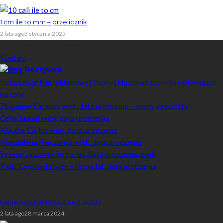
1 cm ile to mm – przelicznik
2 lata ago
3 stycznia 2025
Skontaktuj się z nami
Kontakt
Rozrywka
Ile kosztuje film reklamowy? Poznaj kluczowe czynniki wpływające
na cenę
Zbigniew Zaranek wiek, data urodzenia – znany wokalista
Celia Jaunat wiek, data urodzenia
Klaudia Carlos wiek, data urodzenia
Magdalena Pieczonka wiek, data urodzenia
Sylwia Gaczorek ile ma lat, data urodzenia, wiek
Piotr Cugowski wiek – ile ma lat, data urodzenia
Popularne
Fajne powitania na dzień dobry
2 lata ago
28 marca 2024