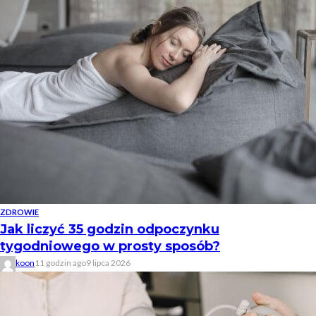
ZDROWIE
Jak liczyć 35 godzin odpoczynku
tygodniowego w prosty sposób?
koon
11 godzin ago
9 lipca 2026