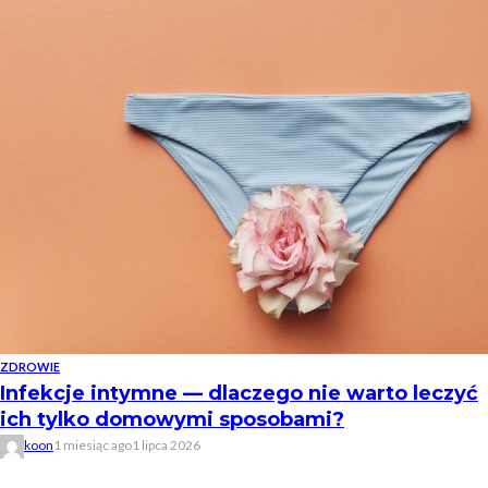
ZDROWIE
Infekcje intymne — dlaczego nie warto leczyć
ich tylko domowymi sposobami?
koon
1 miesiąc ago
1 lipca 2026