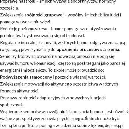
Poprawę nastroju
– śmiech wyzwala endorfiny, tzw. hormony
szczęścia.
Zwiększenie
spójności grupowej
– wspólny śmiech zbliża ludzi i
pomaga w tworzeniu więzi.
Redukcję poziomu stresu – humor pomaga w relatywizowaniu
problemów i dystansowaniu się od trudności.
Regularne interakcje z innymi, w których humor odgrywa znaczącą
rolę, mogą przyczyniać się do
opóźnienia procesów starzenia
.
Seniorzy, którzy są otwarci na nowe znajomości i nie boją się
używać humoru w komunikacji, często są postrzegani jako bardziej
energiczni i młodzieńczy. To z kolei może prowadzić do:
Podwyższenia samooceny
i poczucia własnej wartości.
Zwiększenia motywacji do aktywnego uczestnictwa w różnych
formach aktywności.
Poprawy zdolności adaptacyjnych w nowych sytuacjach
społecznych.
Wspieranie seniorów w rozwijaniu ich poczucia humoru jest również
ważne z perspektywy zdrowia psychicznego.
Śmiech może być
formą terapii
, która pomaga w radzeniu sobie z lękiem, depresją i