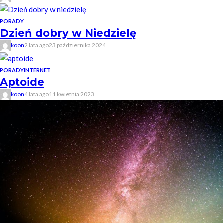
PORADY
Dzień dobry w Niedzielę
koon
2 lata ago
23 października 2024
PORADY
INTERNET
Aptoide
koon
4 lata ago
11 kwietnia 2023