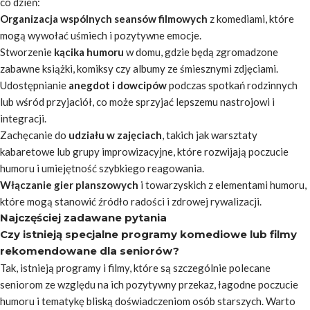
co dzień:
Organizacja wspólnych seansów filmowych
z komediami, które
mogą wywołać uśmiech i pozytywne emocje.
Stworzenie
kącika humoru
w domu, gdzie będą zgromadzone
zabawne książki, komiksy czy albumy ze śmiesznymi zdjęciami.
Udostępnianie
anegdot i dowcipów
podczas spotkań rodzinnych
lub wśród przyjaciół, co może sprzyjać lepszemu nastrojowi i
integracji.
Zachęcanie do
udziału w zajęciach
, takich jak warsztaty
kabaretowe lub grupy improwizacyjne, które rozwijają poczucie
humoru i umiejętność szybkiego reagowania.
Włączanie gier planszowych
i towarzyskich z elementami humoru,
które mogą stanowić źródło radości i zdrowej rywalizacji.
Najczęściej zadawane pytania
Czy istnieją specjalne programy komediowe lub filmy
rekomendowane dla seniorów?
Tak, istnieją programy i filmy, które są szczególnie polecane
seniorom ze względu na ich pozytywny przekaz, łagodne poczucie
humoru i tematykę bliską doświadczeniom osób starszych. Warto