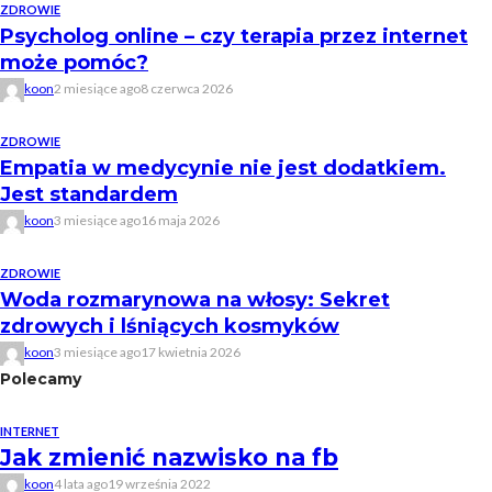
ZDROWIE
Psycholog online – czy terapia przez internet
może pomóc?
koon
2 miesiące ago
8 czerwca 2026
ZDROWIE
Empatia w medycynie nie jest dodatkiem.
Jest standardem
koon
3 miesiące ago
16 maja 2026
ZDROWIE
Woda rozmarynowa na włosy: Sekret
zdrowych i lśniących kosmyków
koon
3 miesiące ago
17 kwietnia 2026
Polecamy
INTERNET
Jak zmienić nazwisko na fb
koon
4 lata ago
19 września 2022