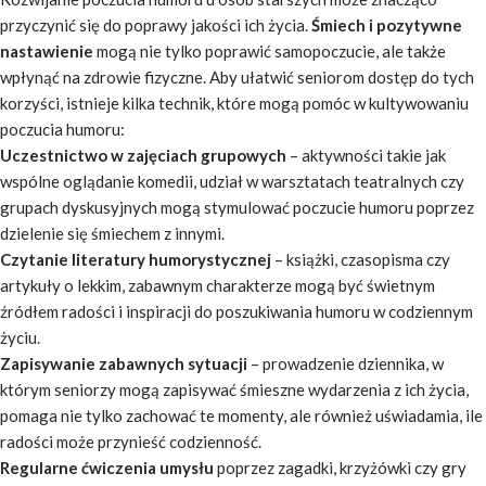
przyczynić się do poprawy jakości ich życia.
Śmiech i pozytywne
nastawienie
mogą nie tylko poprawić samopoczucie, ale także
wpłynąć na zdrowie fizyczne. Aby ułatwić seniorom dostęp do tych
korzyści, istnieje kilka technik, które mogą pomóc w kultywowaniu
poczucia humoru:
Uczestnictwo w zajęciach grupowych
– aktywności takie jak
wspólne oglądanie komedii, udział w warsztatach teatralnych czy
grupach dyskusyjnych mogą stymulować poczucie humoru poprzez
dzielenie się śmiechem z innymi.
Czytanie literatury humorystycznej
– książki, czasopisma czy
artykuły o lekkim, zabawnym charakterze mogą być świetnym
źródłem radości i inspiracji do poszukiwania humoru w codziennym
życiu.
Zapisywanie zabawnych sytuacji
– prowadzenie dziennika, w
którym seniorzy mogą zapisywać śmieszne wydarzenia z ich życia,
pomaga nie tylko zachować te momenty, ale również uświadamia, ile
radości może przynieść codzienność.
Regularne ćwiczenia umysłu
poprzez zagadki, krzyżówki czy gry