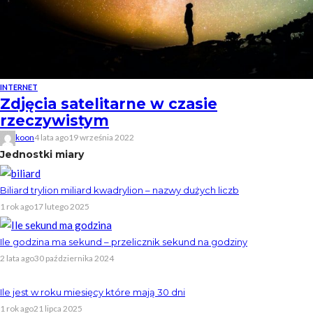
INTERNET
Zdjęcia satelitarne w czasie
rzeczywistym
koon
4 lata ago
19 września 2022
Jednostki miary
Biliard trylion miliard kwadrylion – nazwy dużych liczb
1 rok ago
17 lutego 2025
Ile godzina ma sekund – przelicznik sekund na godziny
2 lata ago
30 października 2024
Ile jest w roku miesięcy które mają 30 dni
1 rok ago
21 lipca 2025