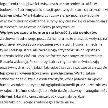
łagodzeniu dolegliwości związanych ze starzeniem, a także w
budowaniu i utrzymywaniu relacji społecznych, które są tak ważne w
każdym wieku. W artykule przyjrzymy się, jak można świadomie
włączyć humor do codziennej rutyny, aby cieszyć się każdym dniem z
uśmiechem, niezależnie od liczby przeżytych lat.
Wpływ poczucia humoru na jakość życia seniorów
Zachowanie zdrowego poczucia humoru może znacząco wpłynąć na
poprawę jakości życia
w późniejszych latach. Humor i śmiech nie
tylko redukują stres, ale także mogą przyczynić się do lepszego
radzenia sobie z bólem i dyskomfortem związanym ze starzeniem.
Badania wskazują, że seniorzy, którzy regularnie doświadczają
pozytywnych emocji, takich jak radość czy zabawa, często cieszą się
lepszym zdrowiem fizycznym i psychicznym
. Warto zatem
stworzyć
checklistę
dla osób starszych, która pomoże im wpleść
humor w codzienne życie: od oglądania komedii, przez uczestnictwo
w zajęciach z improwizacji, po dzielenie się zabawnymi anegdotami z
bliskimi. Taka aktywność może być kluczem do bardziej
satysfakcjonującego i radosnego starzenia się.