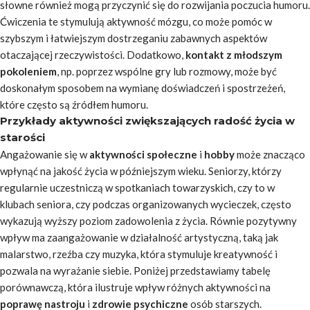
słowne również mogą przyczynić się do rozwijania poczucia humoru.
Ćwiczenia te stymulują aktywność mózgu, co może pomóc w
szybszym i łatwiejszym dostrzeganiu zabawnych aspektów
otaczającej rzeczywistości. Dodatkowo,
kontakt z młodszym
pokoleniem
, np. poprzez wspólne gry lub rozmowy, może być
doskonałym sposobem na wymianę doświadczeń i spostrzeżeń,
które często są źródłem humoru.
Przykłady aktywności zwiększających radość życia w
starości
Angażowanie się w
aktywności społeczne
i
hobby
może znacząco
wpłynąć na jakość życia w późniejszym wieku. Seniorzy, którzy
regularnie uczestniczą w spotkaniach towarzyskich, czy to w
klubach seniora, czy podczas organizowanych wycieczek, często
wykazują wyższy poziom zadowolenia z życia. Równie pozytywny
wpływ ma zaangażowanie w działalność artystyczną, taką jak
malarstwo, rzeźba czy muzyka, która stymuluje kreatywność i
pozwala na wyrażanie siebie. Poniżej przedstawiamy tabelę
porównawczą, która ilustruje wpływ różnych aktywności na
poprawę nastroju
i
zdrowie psychiczne
osób starszych.