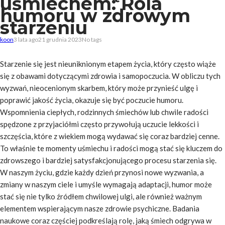
uśmiechem: Rola
humoru w zdrowym
starzeniu
koon
3 lata ago
21 grudnia 2023
No tags
Starzenie się jest nieuniknionym etapem życia, który często wiąże
się z obawami dotyczącymi zdrowia i samopoczucia. W obliczu tych
wyzwań, nieocenionym skarbem, który może przynieść ulgę i
poprawić jakość życia, okazuje się być poczucie humoru.
Wspomnienia ciepłych, rodzinnych śmiechów lub chwile radości
spędzone z przyjaciółmi często przywołują uczucie lekkości i
szczęścia, które z wiekiem mogą wydawać się coraz bardziej cenne.
To właśnie te momenty uśmiechu i radości mogą stać się kluczem do
zdrowszego i bardziej satysfakcjonującego procesu starzenia się.
W naszym życiu, gdzie każdy dzień przynosi nowe wyzwania, a
zmiany w naszym ciele i umyśle wymagają adaptacji, humor może
stać się nie tylko źródłem chwilowej ulgi, ale również ważnym
elementem wspierającym nasze zdrowie psychiczne. Badania
naukowe coraz częściej podkreślają rolę, jaką śmiech odgrywa w