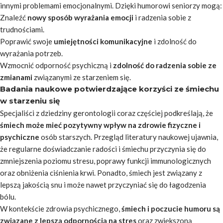
innymi problemami emocjonalnymi. Dzięki humorowi seniorzy mogą:
Znaleźć
nowy sposób wyrażania emocji
i radzenia sobie z
trudnościami.
Poprawić swoje
umiejętności komunikacyjne
i zdolność do
wyrażania potrzeb.
Wzmocnić odporność psychiczną i
zdolność do radzenia sobie ze
zmianami
związanymi ze starzeniem się.
Badania naukowe potwierdzające korzyści ze śmiechu
w starzeniu się
Specjaliści z dziedziny gerontologii coraz częściej podkreślają, że
śmiech może mieć pozytywny wpływ na zdrowie fizyczne i
psychiczne
osób starszych. Przegląd literatury naukowej ujawnia,
że regularne doświadczanie radości i śmiechu przyczynia się do
zmniejszenia poziomu stresu, poprawy funkcji immunologicznych
oraz obniżenia ciśnienia krwi. Ponadto, śmiech jest związany z
lepszą jakością snu i może nawet przyczyniać się do łagodzenia
bólu.
W kontekście zdrowia psychicznego,
śmiech i poczucie humoru są
związane z lepszą odpornością na stres
oraz zwiększoną