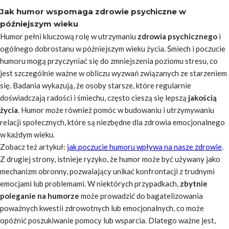
Jak humor wspomaga zdrowie psychiczne w
późniejszym wieku
Humor pełni kluczową rolę w utrzymaniu
zdrowia psychicznego
i
ogólnego dobrostanu w późniejszym wieku życia. Śmiech i poczucie
humoru mogą przyczyniać się do zmniejszenia poziomu stresu, co
jest szczególnie ważne w obliczu wyzwań związanych ze starzeniem
się. Badania wykazują, że osoby starsze, które regularnie
doświadczają radości i śmiechu, często cieszą się lepszą
jakością
życia
. Humor może również pomóc w budowaniu i utrzymywaniu
relacji społecznych, które są niezbędne dla zdrowia emocjonalnego
w każdym wieku.
Zobacz też artykuł:
jak poczucie humoru wpływa na nasze zdrowie
.
Z drugiej strony, istnieje ryzyko, że humor może być używany jako
mechanizm obronny, pozwalający unikać konfrontacji z trudnymi
emocjami lub problemami. W niektórych przypadkach,
zbytnie
poleganie na humorze
może prowadzić do bagatelizowania
poważnych kwestii zdrowotnych lub emocjonalnych, co może
opóźnić poszukiwanie pomocy lub wsparcia. Dlatego ważne jest,