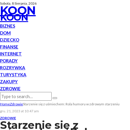
Sobota, 8 Sierpnia, 2026
KOON
KOON
BIZNES
DOM
DZIECKO
FINANSE
INTERNET
PORADY
ROZRYWKA
TURYSTYKA
ZAKUPY
ZDROWIE
Home
Zdrowie
Starzenie się z uśmiechem: Rola humoru w zdrowym starzeniu
gru. 21, 2023 at 10:47 am
ZDROWIE
Starzenie się z