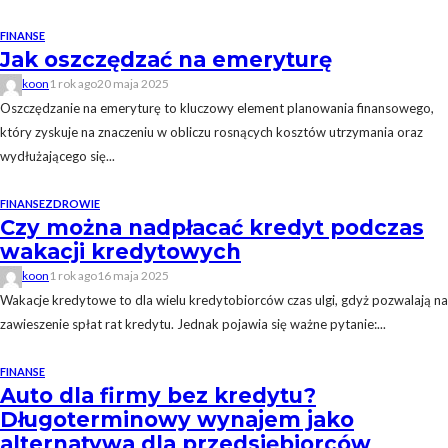
FINANSE
Jak oszczędzać na emeryturę
koon
1 rok ago
20 maja 2025
Oszczędzanie na emeryturę to kluczowy element planowania finansowego,
który zyskuje na znaczeniu w obliczu rosnących kosztów utrzymania oraz
wydłużającego się...
FINANSE
ZDROWIE
Czy można nadpłacać kredyt podczas
wakacji kredytowych
koon
1 rok ago
16 maja 2025
Wakacje kredytowe to dla wielu kredytobiorców czas ulgi, gdyż pozwalają na
zawieszenie spłat rat kredytu. Jednak pojawia się ważne pytanie:...
FINANSE
Auto dla firmy bez kredytu?
Długoterminowy wynajem jako
alternatywa dla przedsiębiorców