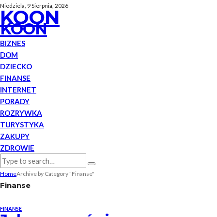
Niedziela, 9 Sierpnia, 2026
KOON
KOON
BIZNES
DOM
DZIECKO
FINANSE
INTERNET
PORADY
ROZRYWKA
TURYSTYKA
ZAKUPY
ZDROWIE
Home
Archive by Category "Finanse"
Finanse
FINANSE