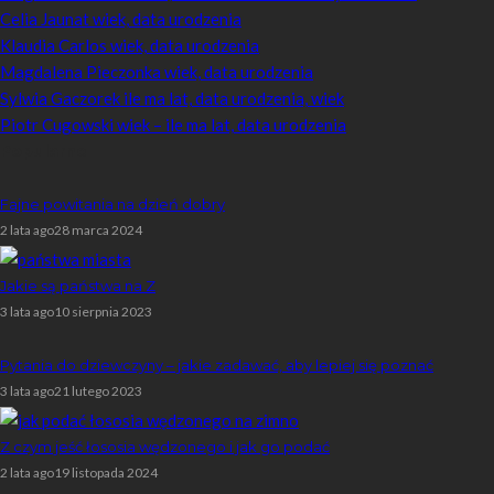
Celia Jaunat wiek, data urodzenia
Klaudia Carlos wiek, data urodzenia
Magdalena Pieczonka wiek, data urodzenia
Sylwia Gaczorek ile ma lat, data urodzenia, wiek
Piotr Cugowski wiek – ile ma lat, data urodzenia
Popularne
Fajne powitania na dzień dobry
2 lata ago
28 marca 2024
Jakie są państwa na Z
3 lata ago
10 sierpnia 2023
Pytania do dziewczyny – jakie zadawać, aby lepiej się poznać
3 lata ago
21 lutego 2023
Z czym jeść łososia wędzonego i jak go podać
2 lata ago
19 listopada 2024