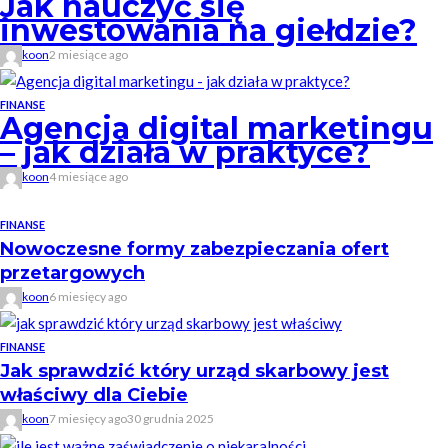
Jak nauczyć się
inwestowania na giełdzie?
koon
2 miesiące ago
FINANSE
Agencja digital marketingu
– jak działa w praktyce?
koon
4 miesiące ago
FINANSE
Nowoczesne formy zabezpieczania ofert
przetargowych
koon
6 miesięcy ago
FINANSE
Jak sprawdzić który urząd skarbowy jest
właściwy dla Ciebie
koon
7 miesięcy ago
30 grudnia 2025