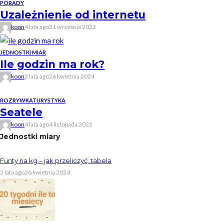
PORADY
Uzależnienie od internetu
koon
4 lata ago
21 września 2022
JEDNOSTKI MIAR
Ile godzin ma rok?
koon
2 lata ago
26 kwietnia 2024
ROZRYWKA
TURYSTYKA
Seatele
koon
4 lata ago
4 listopada 2022
Jednostki miary
Funty na kg – jak przeliczyć, tabela
2 lata ago
26 kwietnia 2024