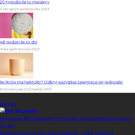
20 tygodni ile to miesięcy
2 lata ago
22 października 2024
48 godzin ile to dni
4 lata ago
9 stycznia 2023
Ile litrów ma hektolitr? Odkryj wszystkie tajemnice tej jednostki
8 miesięcy ago
12 listopada 2025
Skontaktuj się z nami
Kontakt
Rozrywka
Ile kosztuje film reklamowy? Poznaj kluczowe czynniki wpływające
na cenę
Zbigniew Zaranek wiek, data urodzenia – znany wokalista