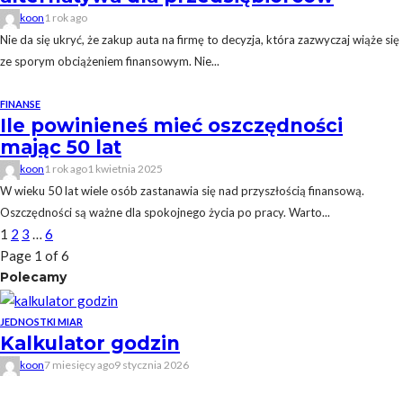
koon
1 rok ago
Nie da się ukryć, że zakup auta na firmę to decyzja, która zazwyczaj wiąże się
ze sporym obciążeniem finansowym. Nie...
FINANSE
Ile powinieneś mieć oszczędności
mając 50 lat
koon
1 rok ago
1 kwietnia 2025
W wieku 50 lat wiele osób zastanawia się nad przyszłością finansową.
Oszczędności są ważne dla spokojnego życia po pracy. Warto...
1
2
3
…
6
Page 1 of 6
Polecamy
JEDNOSTKI MIAR
Kalkulator godzin
koon
7 miesięcy ago
9 stycznia 2026