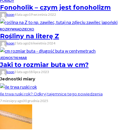
PORADY
Fonoholik – czym jest fonoholizm
koon
4 lata ago
19 września 2022
ROZRYWKA
DZIECKO
Rośliny na literę Z
koon
2 lata ago
26 kwietnia 2024
JEDNOSTKI MIAR
Jaki to rozmiar buta w cm?
koon
3 lata ago
18 lipca 2023
Jednostki miary
Ile trwa ruski rok? Odkryj tajemnice tego powiedzenia
7 miesięcy ago
30 grudnia 2025