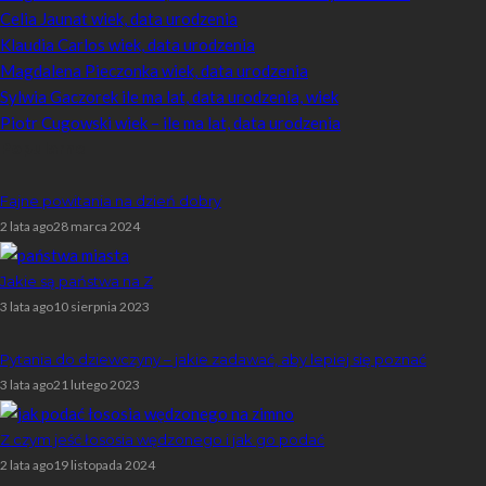
Celia Jaunat wiek, data urodzenia
Klaudia Carlos wiek, data urodzenia
Magdalena Pieczonka wiek, data urodzenia
Sylwia Gaczorek ile ma lat, data urodzenia, wiek
Piotr Cugowski wiek – ile ma lat, data urodzenia
Popularne
Fajne powitania na dzień dobry
2 lata ago
28 marca 2024
Jakie są państwa na Z
3 lata ago
10 sierpnia 2023
Pytania do dziewczyny – jakie zadawać, aby lepiej się poznać
3 lata ago
21 lutego 2023
Z czym jeść łososia wędzonego i jak go podać
2 lata ago
19 listopada 2024