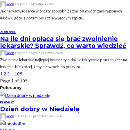
koon
3 tygodnie ago
8 lipca 2026
Jak narysować serce w prosty sposób? Zacznij od dwóch zaokrąglonych
łuków u góry, a potem połącz je w jednym szpicu...
ZDROWIE
Na ile dni opłaca się brać zwolnienie
lekarskie? Sprawdź, co warto wiedzieć
koon
3 tygodnie ago
24 czerwca 2026
Zwolnienie lekarskie najlepiej brać na tyle dni, ile faktycznie potrzebujesz na
leczenie. Nie krócej, żeby nie wrócić do pracy za...
1
2
3
…
105
Page 1 of 105
Polecamy
PORADY
Dzień dobry w Niedzielę
koon
2 lata ago
23 października 2024