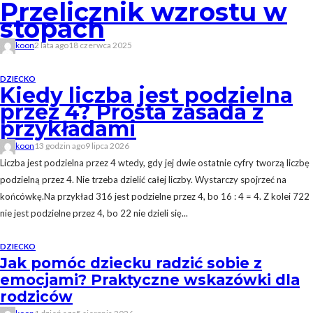
Przelicznik wzrostu w
stopach
koon
2 lata ago
18 czerwca 2025
DZIECKO
Kiedy liczba jest podzielna
przez 4? Prosta zasada z
przykładami
koon
13 godzin ago
9 lipca 2026
Liczba jest podzielna przez 4 wtedy, gdy jej dwie ostatnie cyfry tworzą liczbę
podzielną przez 4. Nie trzeba dzielić całej liczby. Wystarczy spojrzeć na
końcówkę.Na przykład 316 jest podzielne przez 4, bo 16 : 4 = 4. Z kolei 722
nie jest podzielne przez 4, bo 22 nie dzieli się...
DZIECKO
Jak pomóc dziecku radzić sobie z
emocjami? Praktyczne wskazówki dla
rodziców