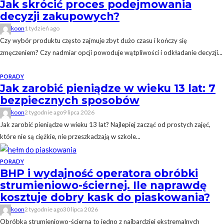
Jak skrócić proces podejmowania
decyzji zakupowych?
koon
1 tydzień ago
Czy wybór produktu często zajmuje zbyt dużo czasu i kończy się
zmęczeniem? Czy nadmiar opcji powoduje wątpliwości i odkładanie decyzji...
PORADY
Jak zarobić pieniądze w wieku 13 lat: 7
bezpiecznych sposobów
koon
2 tygodnie ago
9 lipca 2026
Jak zarobić pieniądze w wieku 13 lat? Najlepiej zacząć od prostych zajęć,
które nie są ciężkie, nie przeszkadzają w szkole...
PORADY
BHP i wydajność operatora obróbki
strumieniowo-ściernej. Ile naprawdę
kosztuje dobry kask do piaskowania?
koon
2 tygodnie ago
30 lipca 2026
Obróbka strumieniowo-ścierna to jedno z najbardziej ekstremalnych