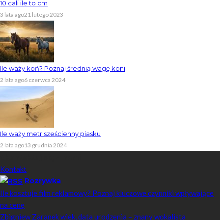
10 cali ile to cm
3 lata ago
21 lutego 2023
Ile waży koń? Poznaj średnią wagę koni
2 lata ago
6 czerwca 2024
Ile waży metr sześcienny piasku
2 lata ago
13 grudnia 2024
Skontaktuj się z nami
Kontakt
Rozrywka
Ile kosztuje film reklamowy? Poznaj kluczowe czynniki wpływające
na cenę
Zbigniew Zaranek wiek, data urodzenia – znany wokalista