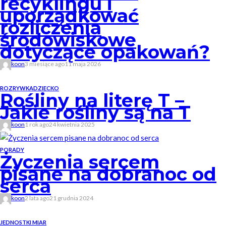
recyklingu i
uporządkować
rozliczenia
środowiskowe
dotyczące opakowań?
koon
3 miesiące ago
11 maja 2026
ROZRYWKA
DZIECKO
Rośliny na literę T –
Jakie rośliny są na T
koon
1 rok ago
24 kwietnia 2025
PORADY
Życzenia sercem
pisane na dobranoc od
serca
koon
2 lata ago
21 grudnia 2024
JEDNOSTKI MIAR