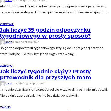
koon
1 dzień ago
5 sierpnia 2026
Aby pomóc dziecku radzić sobie z emocjami, najpierw trzeba je zauważyć,
nazwać i zaakceptować. Dopiero później można wspólnie szukać sposobu...
ZDROWIE
Jak liczyć 35 godzin odpoczynku
tygodniowego w prosty sposób?
koon
3 dni ago
9 lipca 2026
35 godzin odpoczynku tygodniowego liczy się od końca jednej pracy do
startu kolejnej. To musi być jeden ciągły czas wolny,...
DZIECKO
Jak liczyć tygodnie ciąży? Prosty
przewodnik dla przyszłych mam
koon
1 tydzień ago
9 lipca 2026
Tygodnie ciąży liczy się najczęściej od pierwszego dnia ostatniej miesiączki.
Nie od dnia zapłodnienia. To może dziwić, bo w chwili...
ZAKUPY