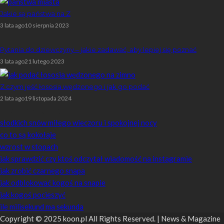
Jakie są państwa na Z
3 lata ago
10 sierpnia 2023
Pytania do dziewczyny – jakie zadawać, aby lepiej się poznać
3 lata ago
21 lutego 2023
Z czym jeść łososia wędzonego i jak go podać
2 lata ago
19 listopada 2024
Losowe artykuły
słodkich snów miłego wieczoru i spokojnej nocy
co to są kokołaje
wzrost w stopach
jak sprawdzić czy ktoś odczytał wiadomość na instagramie
jak zrobić czarnego snapa
jak odblokować kogoś na snapie
jak kogoś pocieszyć
ile milisekund ma sekunda
Copyright © 2025 koon.pl All Rights Reserved. | News & Magazine