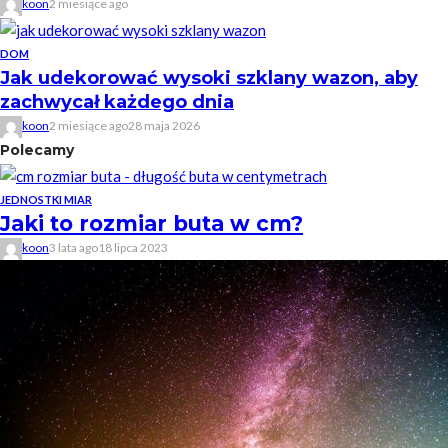
koon
2 miesiące ago
DOM
Jak udekorować wysoki szklany wazon, aby
zachwycał każdego dnia
koon
2 miesiące ago
28 maja 2026
Polecamy
JEDNOSTKI MIAR
Jaki to rozmiar buta w cm?
koon
3 lata ago
18 lipca 2023