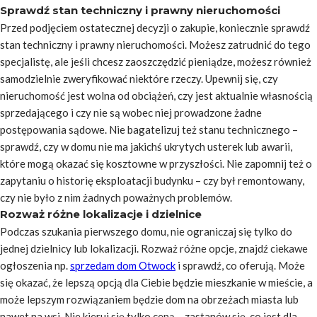
Sprawdź stan techniczny i prawny nieruchomości
Przed podjęciem ostatecznej decyzji o zakupie, koniecznie sprawdź
stan techniczny i prawny nieruchomości. Możesz zatrudnić do tego
specjalistę, ale jeśli chcesz zaoszczędzić pieniądze, możesz również
samodzielnie zweryfikować niektóre rzeczy. Upewnij się, czy
nieruchomość jest wolna od obciążeń, czy jest aktualnie własnością
sprzedającego i czy nie są wobec niej prowadzone żadne
postępowania sądowe. Nie bagatelizuj też stanu technicznego –
sprawdź, czy w domu nie ma jakichś ukrytych usterek lub awarii,
które mogą okazać się kosztowne w przyszłości. Nie zapomnij też o
zapytaniu o historię eksploatacji budynku – czy był remontowany,
czy nie było z nim żadnych poważnych problemów.
Rozważ różne lokalizacje i dzielnice
Podczas szukania pierwszego domu, nie ograniczaj się tylko do
jednej dzielnicy lub lokalizacji. Rozważ różne opcje, znajdź ciekawe
ogłoszenia np.
sprzedam dom Otwock
i sprawdź, co oferują. Może
się okazać, że lepszą opcją dla Ciebie będzie mieszkanie w mieście, a
może lepszym rozwiązaniem będzie dom na obrzeżach miasta lub
nawet na wsi. Nie kieruj się tylko ceną – zastanów się, co jest dla