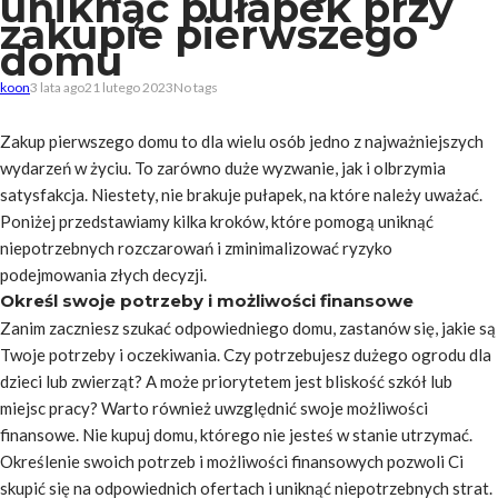
uniknąć pułapek przy
zakupie pierwszego
domu
koon
3 lata ago
21 lutego 2023
No tags
Zakup pierwszego domu to dla wielu osób jedno z najważniejszych
wydarzeń w życiu. To zarówno duże wyzwanie, jak i olbrzymia
satysfakcja. Niestety, nie brakuje pułapek, na które należy uważać.
Poniżej przedstawiamy kilka kroków, które pomogą uniknąć
niepotrzebnych rozczarowań i zminimalizować ryzyko
podejmowania złych decyzji.
Określ swoje potrzeby i możliwości finansowe
Zanim zaczniesz szukać odpowiedniego domu, zastanów się, jakie są
Twoje potrzeby i oczekiwania. Czy potrzebujesz dużego ogrodu dla
dzieci lub zwierząt? A może priorytetem jest bliskość szkół lub
miejsc pracy? Warto również uwzględnić swoje możliwości
finansowe. Nie kupuj domu, którego nie jesteś w stanie utrzymać.
Określenie swoich potrzeb i możliwości finansowych pozwoli Ci
skupić się na odpowiednich ofertach i uniknąć niepotrzebnych strat.