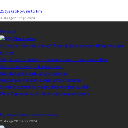
25 tys kroków ile to km
3 lata ago
2 lutego 2024
Skontaktuj się z nami
Kontakt
Rozrywka
Ile kosztuje film reklamowy? Poznaj kluczowe czynniki wpływające
na cenę
Zbigniew Zaranek wiek, data urodzenia – znany wokalista
Celia Jaunat wiek, data urodzenia
Klaudia Carlos wiek, data urodzenia
Magdalena Pieczonka wiek, data urodzenia
Sylwia Gaczorek ile ma lat, data urodzenia, wiek
Piotr Cugowski wiek – ile ma lat, data urodzenia
Popularne
Fajne powitania na dzień dobry
2 lata ago
28 marca 2024