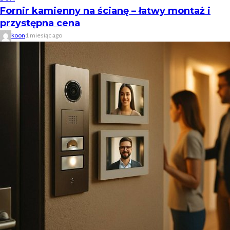
Fornir kamienny na ścianę – łatwy montaż i
przystępna cena
koon
1 miesiąc ago