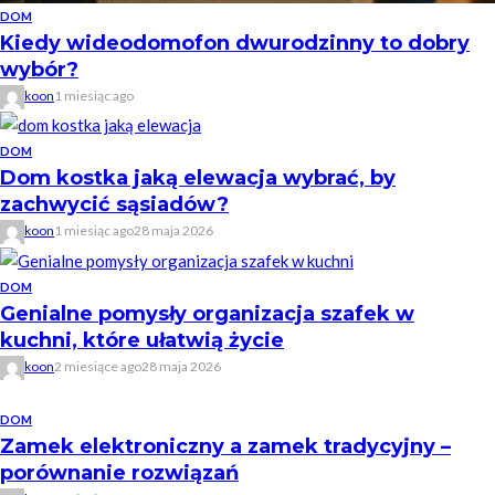
DOM
Kiedy wideodomofon dwurodzinny to dobry
wybór?
koon
1 miesiąc ago
DOM
Dom kostka jaką elewacja wybrać, by
zachwycić sąsiadów?
koon
1 miesiąc ago
28 maja 2026
DOM
Genialne pomysły organizacja szafek w
kuchni, które ułatwią życie
koon
2 miesiące ago
28 maja 2026
DOM
Zamek elektroniczny a zamek tradycyjny –
porównanie rozwiązań