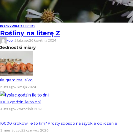
ROZRYWKA
DZIECKO
Rośliny na literę Z
koon
2 lata ago
26 kwietnia 2024
Jednostki miary
Ile gram ma jajko
2 lata ago
28 maja 2024
1000 godzin ile to dni
3 lata ago
22 września 2023
10000 kroków ile to km? Prosty sposób na szybkie obliczenie
1 miesiąc ago
22 czerwca 2026