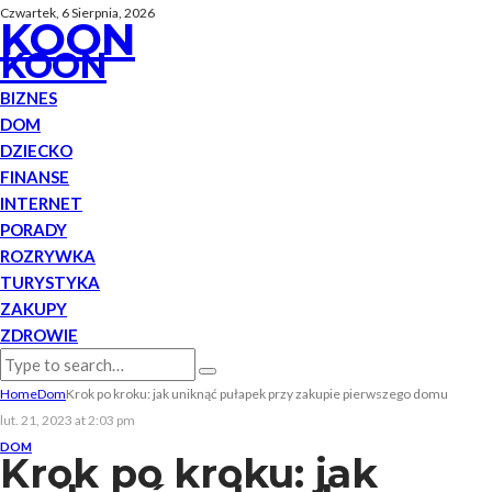
Czwartek, 6 Sierpnia, 2026
KOON
KOON
BIZNES
DOM
DZIECKO
FINANSE
INTERNET
PORADY
ROZRYWKA
TURYSTYKA
ZAKUPY
ZDROWIE
Home
Dom
Krok po kroku: jak uniknąć pułapek przy zakupie pierwszego domu
lut. 21, 2023 at 2:03 pm
DOM
Krok po kroku: jak