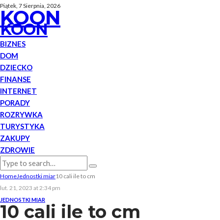
Piątek, 7 Sierpnia, 2026
KOON
KOON
BIZNES
DOM
DZIECKO
FINANSE
INTERNET
PORADY
ROZRYWKA
TURYSTYKA
ZAKUPY
ZDROWIE
Home
Jednostki miar
10 cali ile to cm
lut. 21, 2023 at 2:34 pm
JEDNOSTKI MIAR
10 cali ile to cm