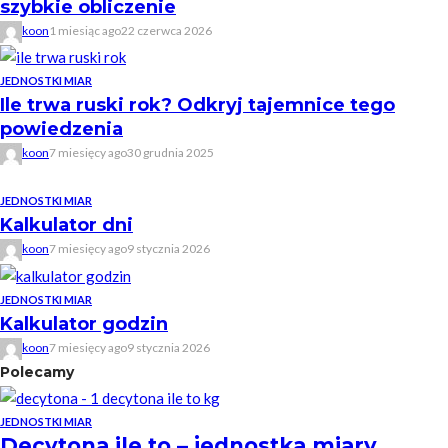
szybkie obliczenie
koon
1 miesiąc ago
22 czerwca 2026
JEDNOSTKI MIAR
Ile trwa ruski rok? Odkryj tajemnice tego
powiedzenia
koon
7 miesięcy ago
30 grudnia 2025
JEDNOSTKI MIAR
Kalkulator dni
koon
7 miesięcy ago
9 stycznia 2026
JEDNOSTKI MIAR
Kalkulator godzin
koon
7 miesięcy ago
9 stycznia 2026
Polecamy
JEDNOSTKI MIAR
Decytona ile to – jednostka miary