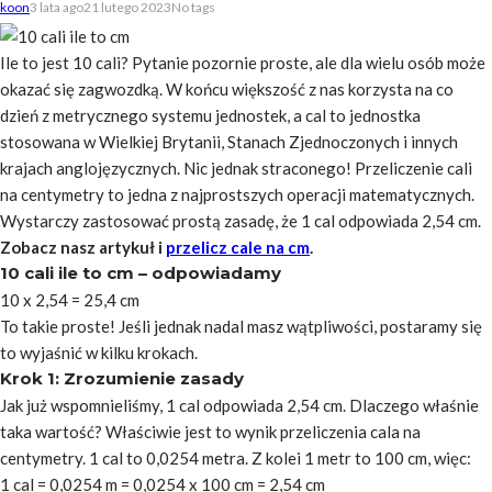
koon
3 lata ago
21 lutego 2023
No tags
Ile to jest 10 cali? Pytanie pozornie proste, ale dla wielu osób może
okazać się zagwozdką. W końcu większość z nas korzysta na co
dzień z metrycznego systemu jednostek, a cal to jednostka
stosowana w Wielkiej Brytanii, Stanach Zjednoczonych i innych
krajach anglojęzycznych. Nic jednak straconego! Przeliczenie cali
na centymetry to jedna z najprostszych operacji matematycznych.
Wystarczy zastosować prostą zasadę, że 1 cal odpowiada 2,54 cm.
Zobacz nasz artykuł i
przelicz cale na cm
.
10 cali ile to cm – odpowiadamy
10 x 2,54 = 25,4 cm
To takie proste! Jeśli jednak nadal masz wątpliwości, postaramy się
to wyjaśnić w kilku krokach.
Krok 1: Zrozumienie zasady
Jak już wspomnieliśmy, 1 cal odpowiada 2,54 cm. Dlaczego właśnie
taka wartość? Właściwie jest to wynik przeliczenia cala na
centymetry. 1 cal to 0,0254 metra. Z kolei 1 metr to 100 cm, więc:
1 cal = 0,0254 m = 0,0254 x 100 cm = 2,54 cm