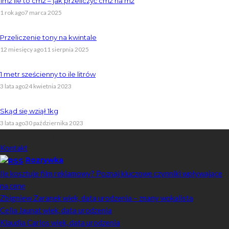
1m2 ile to cm2 – jak przeliczyć cm2 na m2
1 rok ago
7 marca 2025
Przeliczenie tony na kwintale
12 miesięcy ago
11 sierpnia 2025
1 metr sześcienny to ile litrów
3 lata ago
24 kwietnia 2023
Skąd się wziął 1kg
3 lata ago
30 października 2023
Skontaktuj się z nami
Kontakt
Rozrywka
Ile kosztuje film reklamowy? Poznaj kluczowe czynniki wpływające
na cenę
Zbigniew Zaranek wiek, data urodzenia – znany wokalista
Celia Jaunat wiek, data urodzenia
Klaudia Carlos wiek, data urodzenia