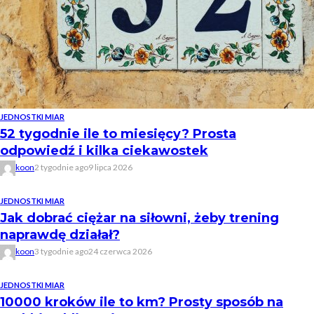
JEDNOSTKI MIAR
52 tygodnie ile to miesięcy? Prosta
odpowiedź i kilka ciekawostek
koon
2 tygodnie ago
9 lipca 2026
JEDNOSTKI MIAR
Jak dobrać ciężar na siłowni, żeby trening
naprawdę działał?
koon
3 tygodnie ago
24 czerwca 2026
JEDNOSTKI MIAR
10000 kroków ile to km? Prosty sposób na