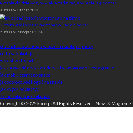
Pytania do dziewczyny – jakie zadawać, aby lepiej się poznać
3 lata ago
21 lutego 2023
Z czym jeść łososia wędzonego i jak go podać
2 lata ago
19 listopada 2024
Losowe artykuły
słodkich snów miłego wieczoru i spokojnej nocy
co to są kokołaje
wzrost w stopach
jak sprawdzić czy ktoś odczytał wiadomość na instagramie
jak zrobić czarnego snapa
jak odblokować kogoś na snapie
jak kogoś pocieszyć
ile milisekund ma sekunda
Copyright © 2025 koon.pl All Rights Reserved. | News & Magazine