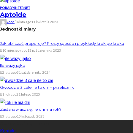
PORADY
INTERNET
Aptoide
koon
4 lata ago
11 kwietnia 2023
Jednostki miary
Jak obliczać proporcje? Prosty sposób i przykłady krok po kroku
10 miesięcy ago
13 października 2025
Ile waży jajko
2 lata ago
31 października 2024
Gwoździe 3 cale ile to cm – przelicznik
1 rok ago
21 lutego 2025
Zastanawiasz się, ile dni ma rok?
3 lata ago
15 listopada 2023
Skontaktuj się z nami
Kontakt