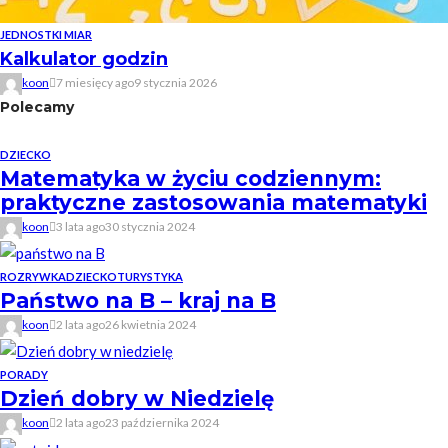
JEDNOSTKI MIAR
Kalkulator godzin
koon
7 miesięcy ago
9 stycznia 2026
Polecamy
DZIECKO
Matematyka w życiu codziennym:
praktyczne zastosowania matematyki
koon
3 lata ago
30 stycznia 2024
ROZRYWKA
DZIECKO
TURYSTYKA
Państwo na B – kraj na B
koon
2 lata ago
26 kwietnia 2024
PORADY
Dzień dobry w Niedzielę
koon
2 lata ago
23 października 2024