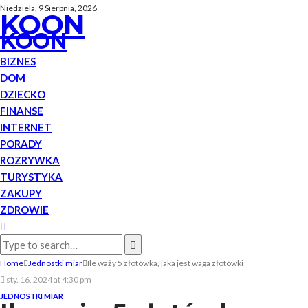
Niedziela, 9 Sierpnia, 2026
KOON
KOON
BIZNES
DOM
DZIECKO
FINANSE
INTERNET
PORADY
ROZRYWKA
TURYSTYKA
ZAKUPY
ZDROWIE
Home
Jednostki miar
Ile waży 5 złotówka, jaka jest waga złotówki
sty. 16, 2024 at 4:30 pm
JEDNOSTKI MIAR