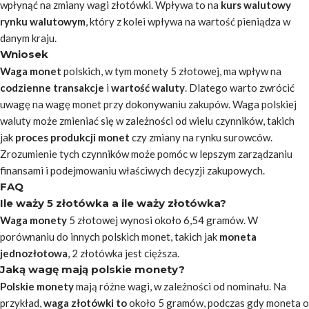
wpłynąć na zmiany wagi złotówki. Wpływa to na
kurs walutowy
rynku walutowym
, który z kolei wpływa na wartość pieniądza w
danym kraju.
Wniosek
Waga monet
polskich, w tym monety 5 złotowej, ma wpływ na
codzienne transakcje
i
wartość waluty
. Dlatego warto zwrócić
uwagę na wagę monet przy dokonywaniu zakupów. Waga polskiej
waluty może zmieniać się w zależności od wielu czynników, takich
jak
proces produkcji monet
czy zmiany na rynku surowców.
Zrozumienie tych czynników może pomóc w lepszym zarządzaniu
finansami i podejmowaniu właściwych decyzji zakupowych.
FAQ
Ile waży 5 złotówka a ile waży złotówka?
Waga monety
5 złotowej wynosi około 6,54 gramów. W
porównaniu do innych polskich monet, takich jak
moneta
jednozłotowa
, 2 złotówka jest cięższa.
Jaką wagę mają polskie monety?
Polskie monety
mają różne wagi, w zależności od nominału. Na
przykład,
waga złotówki to
około 5 gramów, podczas gdy moneta o