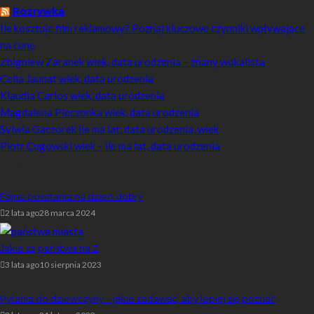
Rozrywka
Ile kosztuje film reklamowy? Poznaj kluczowe czynniki wpływające
na cenę
Zbigniew Zaranek wiek, data urodzenia – znany wokalista
Celia Jaunat wiek, data urodzenia
Klaudia Carlos wiek, data urodzenia
Magdalena Pieczonka wiek, data urodzenia
Sylwia Gaczorek ile ma lat, data urodzenia, wiek
Piotr Cugowski wiek – ile ma lat, data urodzenia
Popularne
Fajne powitania na dzień dobry
2 lata ago
28 marca 2024
Jakie są państwa na Z
3 lata ago
10 sierpnia 2023
Pytania do dziewczyny – jakie zadawać, aby lepiej się poznać