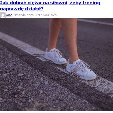
Jak dobrać ciężar na siłowni, żeby trening
naprawdę działał?
koon
4 tygodnie ago
24 czerwca 2026