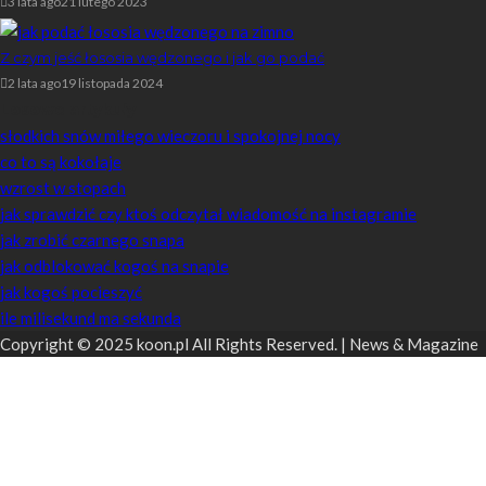
3 lata ago
21 lutego 2023
Z czym jeść łososia wędzonego i jak go podać
2 lata ago
19 listopada 2024
Losowe artykuły
słodkich snów miłego wieczoru i spokojnej nocy
co to są kokołaje
wzrost w stopach
jak sprawdzić czy ktoś odczytał wiadomość na instagramie
jak zrobić czarnego snapa
jak odblokować kogoś na snapie
jak kogoś pocieszyć
ile milisekund ma sekunda
Copyright © 2025 koon.pl All Rights Reserved. | News & Magazine