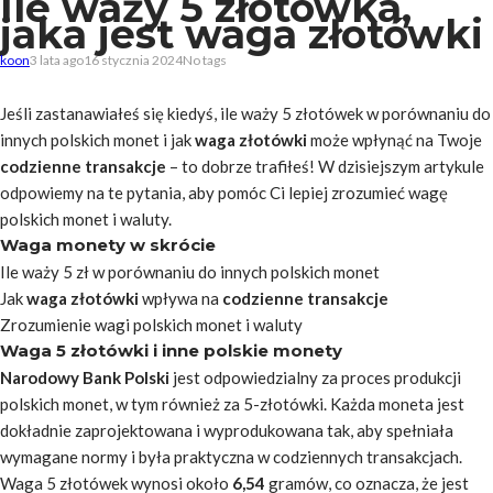
Ile waży 5 złotówka,
jaka jest waga złotówki
koon
3 lata ago
16 stycznia 2024
No tags
Jeśli zastanawiałeś się kiedyś, ile waży 5 złotówek w porównaniu do
innych polskich monet i jak
waga złotówki
może wpłynąć na Twoje
codzienne transakcje
– to dobrze trafiłeś! W dzisiejszym artykule
odpowiemy na te pytania, aby pomóc Ci lepiej zrozumieć wagę
polskich monet i waluty.
Waga monety w skrócie
Ile waży 5 zł w porównaniu do innych polskich monet
Jak
waga złotówki
wpływa na
codzienne transakcje
Zrozumienie wagi polskich monet i waluty
Waga 5 złotówki i inne polskie monety
Narodowy Bank Polski
jest odpowiedzialny za proces produkcji
polskich monet, w tym również za 5-złotówki. Każda moneta jest
dokładnie zaprojektowana i wyprodukowana tak, aby spełniała
wymagane normy i była praktyczna w codziennych transakcjach.
Waga 5 złotówek wynosi około
6,54
gramów, co oznacza, że jest