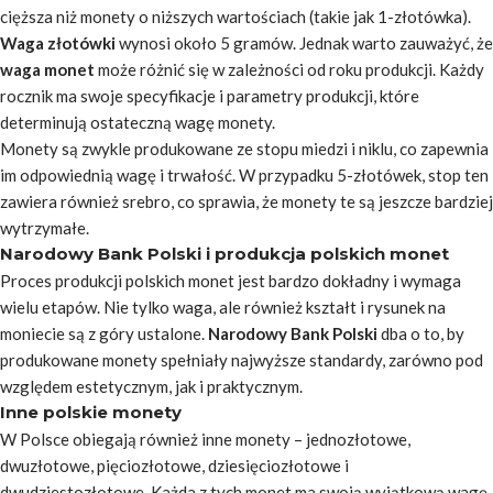
cięższa niż monety o niższych wartościach (takie jak 1-złotówka).
Waga złotówki
wynosi około 5 gramów. Jednak warto zauważyć, że
waga monet
może różnić się w zależności od roku produkcji. Każdy
rocznik ma swoje specyfikacje i parametry produkcji, które
determinują ostateczną wagę monety.
Monety są zwykle produkowane ze stopu miedzi i niklu, co zapewnia
im odpowiednią wagę i trwałość. W przypadku 5-złotówek, stop ten
zawiera również srebro, co sprawia, że monety te są jeszcze bardziej
wytrzymałe.
Narodowy Bank Polski i produkcja polskich monet
Proces produkcji polskich monet jest bardzo dokładny i wymaga
wielu etapów. Nie tylko waga, ale również kształt i rysunek na
moniecie są z góry ustalone.
Narodowy Bank Polski
dba o to, by
produkowane monety spełniały najwyższe standardy, zarówno pod
względem estetycznym, jak i praktycznym.
Inne polskie monety
W Polsce obiegają również inne monety – jednozłotowe,
dwuzłotowe, pięciozłotowe, dziesięciozłotowe i
dwudziestozłotowe. Każda z tych monet ma swoją wyjątkową wagę,