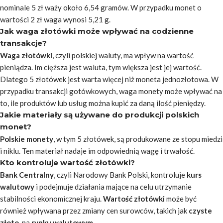
nominale 5 zł waży około 6,54 gramów. W przypadku monet o
wartości 2 zł waga wynosi 5,21 g.
Jak waga złotówki może wpływać na codzienne
transakcje?
Waga złotówki
, czyli polskiej waluty, ma wpływ na wartość
pieniądza. Im cięższa jest waluta, tym większa jest jej wartość.
Dlatego 5 złotówek jest warta więcej niż moneta jednozłotowa. W
przypadku transakcji gotówkowych, waga monety może wpływać na
to, ile produktów lub usług można kupić za daną ilość pieniędzy.
Jakie materiały są używane do produkcji polskich
monet?
Polskie monety
, w tym 5 złotówek, są produkowane ze stopu miedzi
i niklu. Ten materiał nadaje im odpowiednią wagę i trwałość.
Kto kontroluje wartość złotówki?
Bank Centralny
, czyli Narodowy Bank Polski, kontroluje
kurs
walutowy
i podejmuje działania mające na celu utrzymanie
stabilności ekonomicznej kraju.
Wartość złotówki
może być
również wpływana przez zmiany cen surowców, takich jak
czyste
złoto
, na
rynku walutowym
.