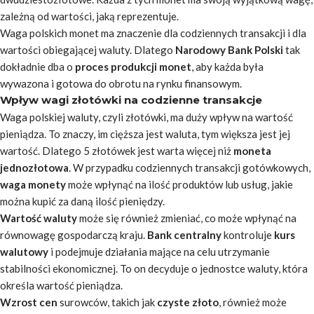
zależną od wartości, jaką reprezentuje.
Waga polskich monet ma znaczenie dla codziennych transakcji i dla
wartości obiegającej waluty. Dlatego
Narodowy Bank Polski
tak
dokładnie dba o
proces produkcji monet
, aby każda była
wywazona i gotowa do obrotu na rynku finansowym.
Wpływ wagi złotówki na codzienne transakcje
Waga polskiej waluty, czyli złotówki, ma duży wpływ na wartość
pieniądza. To znaczy, im cięższa jest waluta, tym większa jest jej
wartość. Dlatego 5 złotówek jest warta więcej niż
moneta
jednozłotowa
. W przypadku codziennych transakcji gotówkowych,
waga monety
może wpłynąć na ilość produktów lub usług, jakie
można kupić za daną ilość pieniędzy.
Wartość waluty
może się również zmieniać, co może wpłynąć na
równowagę gospodarczą kraju.
Bank centralny
kontroluje
kurs
walutowy
i podejmuje działania mające na celu utrzymanie
stabilności ekonomicznej. To on decyduje o jednostce waluty, która
określa wartość pieniądza.
Wzrost cen
surowców, takich jak
czyste złoto
, również może