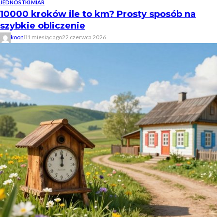
JEDNOSTKI MIAR
10000 kroków ile to km? Prosty sposób na
szybkie obliczenie
koon
1 miesiąc ago
22 czerwca 2026