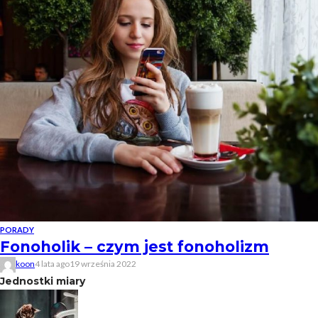
PORADY
Fonoholik – czym jest fonoholizm
koon
4 lata ago
19 września 2022
Jednostki miary