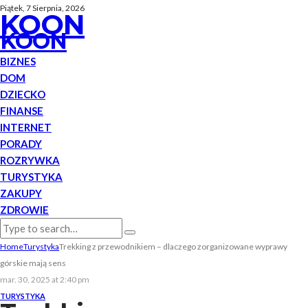
Piątek, 7 Sierpnia, 2026
KOON
KOON
BIZNES
DOM
DZIECKO
FINANSE
INTERNET
PORADY
ROZRYWKA
TURYSTYKA
ZAKUPY
ZDROWIE
Home
Turystyka
Trekking z przewodnikiem – dlaczego zorganizowane wyprawy
górskie mają sens
mar. 30, 2025 at 2:40 pm
TURYSTYKA