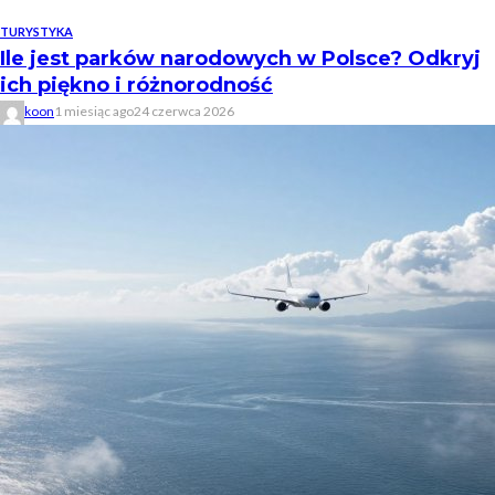
TURYSTYKA
Ile jest parków narodowych w Polsce? Odkryj
ich piękno i różnorodność
koon
1 miesiąc ago
24 czerwca 2026