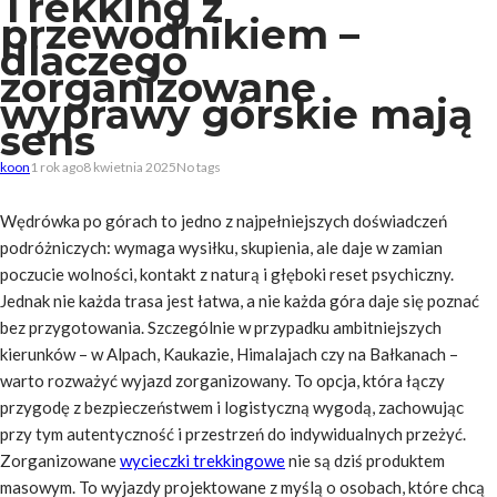
Trekking z
przewodnikiem –
dlaczego
zorganizowane
wyprawy górskie mają
sens
koon
1 rok ago
8 kwietnia 2025
No tags
Wędrówka po górach to jedno z najpełniejszych doświadczeń
podróżniczych: wymaga wysiłku, skupienia, ale daje w zamian
poczucie wolności, kontakt z naturą i głęboki reset psychiczny.
Jednak nie każda trasa jest łatwa, a nie każda góra daje się poznać
bez przygotowania. Szczególnie w przypadku ambitniejszych
kierunków – w Alpach, Kaukazie, Himalajach czy na Bałkanach –
warto rozważyć wyjazd zorganizowany. To opcja, która łączy
przygodę z bezpieczeństwem i logistyczną wygodą, zachowując
przy tym autentyczność i przestrzeń do indywidualnych przeżyć.
Zorganizowane
wycieczki trekkingowe
nie są dziś produktem
masowym. To wyjazdy projektowane z myślą o osobach, które chcą