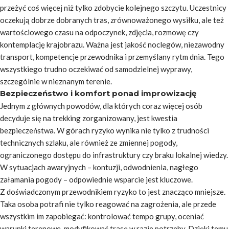
przeżyć coś więcej niż tylko zdobycie kolejnego szczytu. Uczestnicy
oczekują dobrze dobranych tras, zrównoważonego wysiłku, ale też
wartościowego czasu na odpoczynek, zdjęcia, rozmowę czy
kontemplację krajobrazu. Ważna jest jakość noclegów, niezawodny
transport, kompetencje przewodnika i przemyślany rytm dnia. Tego
wszystkiego trudno oczekiwać od samodzielnej wyprawy,
szczególnie w nieznanym terenie.
Bezpieczeństwo i komfort ponad improwizację
Jednym z głównych powodów, dla których coraz więcej osób
decyduje się na trekking zorganizowany, jest kwestia
bezpieczeństwa. W górach ryzyko wynika nie tylko z trudności
technicznych szlaku, ale również ze zmiennej pogody,
ograniczonego dostępu do infrastruktury czy braku lokalnej wiedzy.
W sytuacjach awaryjnych – kontuzji, odwodnienia, nagłego
załamania pogody – odpowiednie wsparcie jest kluczowe.
Z doświadczonym przewodnikiem ryzyko to jest znacząco mniejsze.
Taka osoba potrafi nie tylko reagować na zagrożenia, ale przede
wszystkim im zapobiegać: kontrolować tempo grupy, oceniać
warunki terenowe, modyfikować trasę w razie potrzeby. Dzięki temu