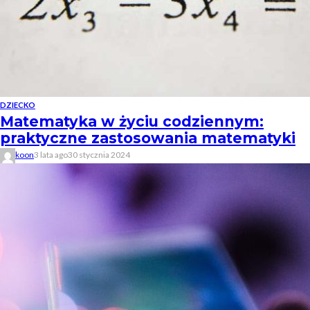
DZIECKO
Matematyka w życiu codziennym:
praktyczne zastosowania matematyki
koon
3 lata ago
30 stycznia 2024