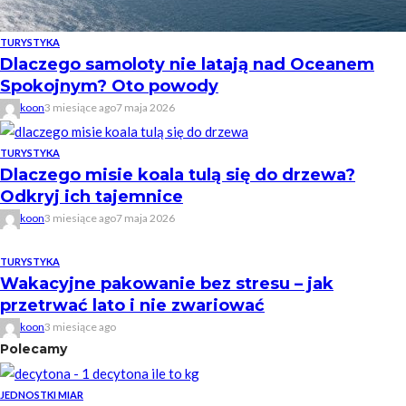
TURYSTYKA
Dlaczego samoloty nie latają nad Oceanem
Spokojnym? Oto powody
koon
3 miesiące ago
7 maja 2026
TURYSTYKA
Dlaczego misie koala tulą się do drzewa?
Odkryj ich tajemnice
koon
3 miesiące ago
7 maja 2026
TURYSTYKA
Wakacyjne pakowanie bez stresu – jak
przetrwać lato i nie zwariować
koon
3 miesiące ago
Polecamy
JEDNOSTKI MIAR