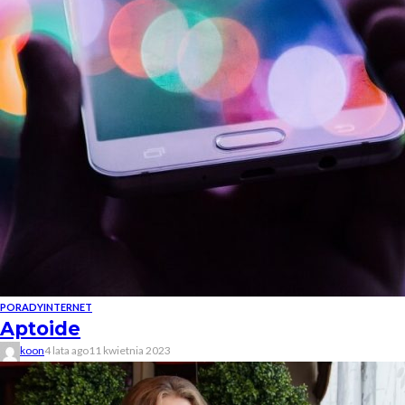
PORADY
INTERNET
Aptoide
koon
4 lata ago
11 kwietnia 2023