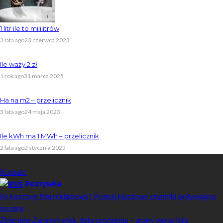
1 litr ile to mililitrów
3 lata ago
23 czerwca 2023
Ile waży 2 zł
1 rok ago
31 marca 2025
Ha na m2 – przelicznik
3 lata ago
24 maja 2023
Ile kWh ma 1 MWh – przelicznik
2 lata ago
2 stycznia 2025
Skontaktuj się z nami
Kontakt
Rozrywka
Ile kosztuje film reklamowy? Poznaj kluczowe czynniki wpływające
na cenę
Zbigniew Zaranek wiek, data urodzenia – znany wokalista