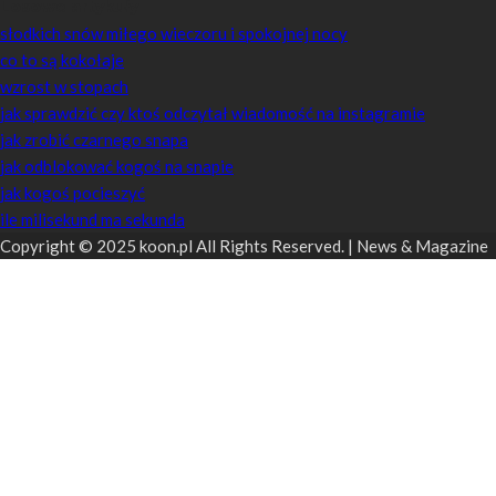
Losowe artykuły
słodkich snów miłego wieczoru i spokojnej nocy
co to są kokołaje
wzrost w stopach
jak sprawdzić czy ktoś odczytał wiadomość na instagramie
jak zrobić czarnego snapa
jak odblokować kogoś na snapie
jak kogoś pocieszyć
ile milisekund ma sekunda
Copyright © 2025 koon.pl All Rights Reserved. | News & Magazine