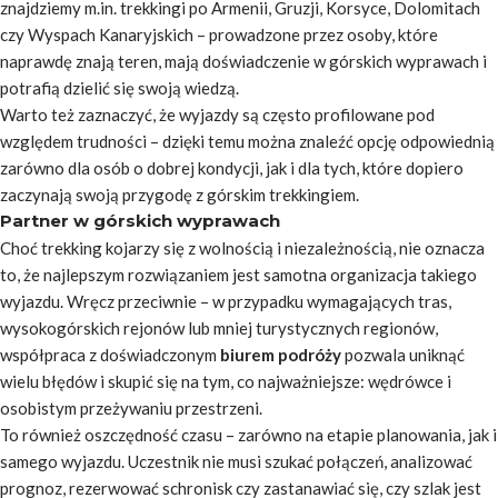
znajdziemy m.in. trekkingi po Armenii, Gruzji, Korsyce, Dolomitach
czy Wyspach Kanaryjskich – prowadzone przez osoby, które
naprawdę znają teren, mają doświadczenie w górskich wyprawach i
potrafią dzielić się swoją wiedzą.
Warto też zaznaczyć, że wyjazdy są często profilowane pod
względem trudności – dzięki temu można znaleźć opcję odpowiednią
zarówno dla osób o dobrej kondycji, jak i dla tych, które dopiero
zaczynają swoją przygodę z górskim trekkingiem.
Partner w górskich wyprawach
Choć trekking kojarzy się z wolnością i niezależnością, nie oznacza
to, że najlepszym rozwiązaniem jest samotna organizacja takiego
wyjazdu. Wręcz przeciwnie – w przypadku wymagających tras,
wysokogórskich rejonów lub mniej turystycznych regionów,
współpraca z doświadczonym
biurem podróży
pozwala uniknąć
wielu błędów i skupić się na tym, co najważniejsze: wędrówce i
osobistym przeżywaniu przestrzeni.
To również oszczędność czasu – zarówno na etapie planowania, jak i
samego wyjazdu. Uczestnik nie musi szukać połączeń, analizować
prognoz, rezerwować schronisk czy zastanawiać się, czy szlak jest