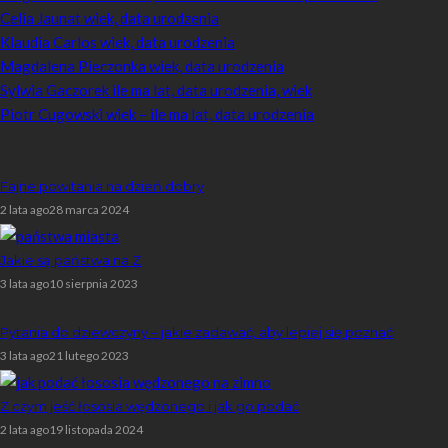
Celia Jaunat wiek, data urodzenia
Klaudia Carlos wiek, data urodzenia
Magdalena Pieczonka wiek, data urodzenia
Sylwia Gaczorek ile ma lat, data urodzenia, wiek
Piotr Cugowski wiek – ile ma lat, data urodzenia
Popularne
Fajne powitania na dzień dobry
2 lata ago
28 marca 2024
Jakie są państwa na Z
3 lata ago
10 sierpnia 2023
Pytania do dziewczyny – jakie zadawać, aby lepiej się poznać
3 lata ago
21 lutego 2023
Z czym jeść łososia wędzonego i jak go podać
2 lata ago
19 listopada 2024