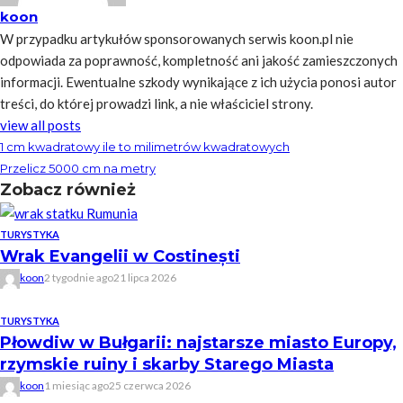
koon
W przypadku artykułów sponsorowanych serwis koon.pl nie
odpowiada za poprawność, kompletność ani jakość zamieszczonych
informacji. Ewentualne szkody wynikające z ich użycia ponosi autor
treści, do której prowadzi link, a nie właściciel strony.
view all posts
1 cm kwadratowy ile to milimetrów kwadratowych
Przelicz 5000 cm na metry
Zobacz również
TURYSTYKA
Wrak Evangelii w Costinești
koon
2 tygodnie ago
21 lipca 2026
TURYSTYKA
Płowdiw w Bułgarii: najstarsze miasto Europy,
rzymskie ruiny i skarby Starego Miasta
koon
1 miesiąc ago
25 czerwca 2026