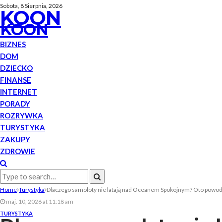
Sobota, 8 Sierpnia, 2026
KOON
KOON
BIZNES
DOM
DZIECKO
FINANSE
INTERNET
PORADY
ROZRYWKA
TURYSTYKA
ZAKUPY
ZDROWIE
Home
Turystyka
Dlaczego samoloty nie latają nad Oceanem Spokojnym? Oto powo
maj. 10, 2026 at 11:18 am
TURYSTYKA