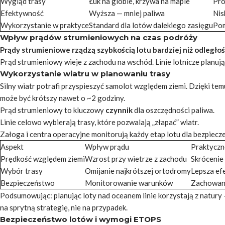
Wygląd trasy
Łuk na globie, krzywa na mapie
Pro
Efektywność
Wyższa — mniej paliwa
Nis
Wykorzystanie w praktyce
Standard dla lotów dalekiego zasięgu
Pom
Wpływ prądów strumieniowych na czas podróży
Prądy strumieniowe rządzą szybkością lotu bardziej niż odległoś
Prąd strumieniowy wieje z zachodu na wschód. Linie lotnicze planuj
Wykorzystanie wiatru w planowaniu trasy
Silny wiatr potrafi przyspieszyć samolot względem ziemi. Dzięki te
może być krótszy nawet o ~2 godziny.
Prąd strumieniowy to kluczowy
czynnik
dla oszczędności paliwa.
Linie celowo wybierają trasy, które pozwalają „złapać” wiatr.
Załoga i centra operacyjne monitorują każdy etap lotu dla bezpiecz
Aspekt
Wpływ prądu
Praktyczn
Prędkość względem ziemi
Wzrost przy wietrze z zachodu
Skrócenie 
Wybór trasy
Omijanie najkrótszej ortodromy
Lepsza ef
Bezpieczeństwo
Monitorowanie warunków
Zachowani
Podsumowując: planując loty
nad oceanem
linie korzystają z natury
na sprytną strategię, nie na przypadek.
Bezpieczeństwo lotów i wymogi ETOPS