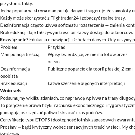
przysłonić fakty.
Jedna popularna
strona
manipuluje danymi i sugeruje, że samoloty un
Każdy może skorzystać z Flightradar24 i zobaczyć realne trasy.
Dezinformacja często używa sofizmatu rozszerzenia — zmienia kont
Brak edukacji daje fałszywym treściom łatwy
dostęp
do odbiorców.
Rozwiązanie?
Edukacja o nawigacji i źródłach danych. Gdy uczymy p
Problem
Przykład
Manipulacja treścią
Wpisy twierdzące, że nie ma lotów przez
ocean
Dezinformacja
Publiczne poparcie dla teorii płaskiej Ziemi
osobista
Brak edukacji
Łatwe szerzenie błędnych interpretacji
Wniosek
Podsumujmy w kilku zdaniach, co naprawdę wpływa na trasy długod
To połączenie prawa fizyki, rachunku ekonomicznego i rygorystyc
pomagają oszczędzać paliwo i skracać czas podróży.
Certyfikacje typu
ETOPS
i dostępność
lotnisk zapasowych
gwarantu
Prosimy — bądź krytyczny wobec sensacyjnych treści w sieci. My chc
lotnictwa.