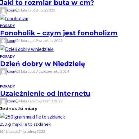
Jaki to rozmiar buta w cm?
koon
3 lata ago
18 lipca 2023
PORADY
Fonoholik – czym jest fonoholizm
koon
4 lata ago
19 września 2022
PORADY
Dzień dobry w Niedzielę
koon
2 lata ago
23 października 2024
PORADY
Uzależnienie od internetu
koon
4 lata ago
21 września 2022
Jednostki miary
250 g mąki ile to szklanek
4 lata ago
24 grudnia 2022