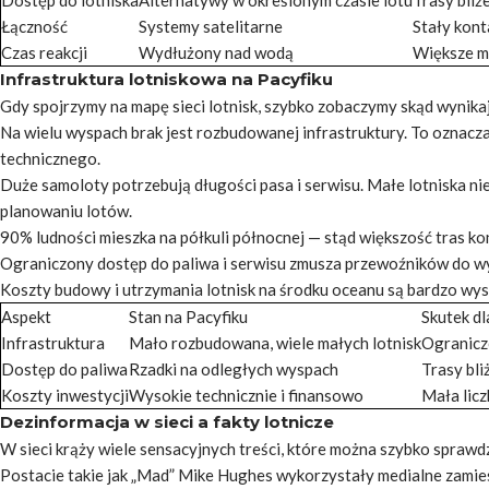
Dostęp do lotniska
Alternatywy w określonym czasie lotu
Trasy bliż
Łączność
Systemy satelitarne
Stały kont
Czas reakcji
Wydłużony nad wodą
Większe m
Infrastruktura lotniskowa na Pacyfiku
Gdy spojrzymy na mapę sieci lotnisk, szybko zobaczymy skąd wynikaj
Na wielu wyspach brak jest rozbudowanej infrastruktury. To oznac
technicznego.
Duże samoloty potrzebują długości pasa i serwisu. Małe lotniska n
planowaniu lotów.
90% ludności mieszka na półkuli północnej — stąd większość tras kon
Ograniczony dostęp do paliwa i serwisu zmusza przewoźników do w
Koszty budowy i utrzymania lotnisk na środku oceanu są bardzo wys
Aspekt
Stan na Pacyfiku
Skutek dl
Infrastruktura
Mało rozbudowana, wiele małych lotnisk
Ogranicz
Dostęp do paliwa
Rzadki na odległych wyspach
Trasy bli
Koszty inwestycji
Wysokie technicznie i finansowo
Mała lic
Dezinformacja w sieci a fakty lotnicze
W sieci krąży wiele sensacyjnych treści, które można szybko sprawd
Postacie takie jak „Mad” Mike Hughes wykorzystały medialne zamiesz