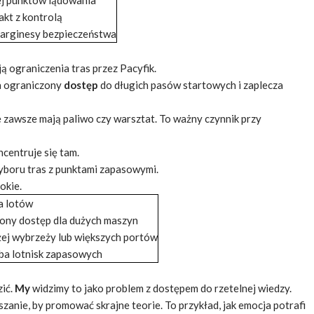
ej punktów lądowania
akt z kontrolą
arginesy bezpieczeństwa
ą ograniczenia tras przez Pacyfik.
za ograniczony
dostęp
do długich pasów startowych i zaplecza
ie zawsze mają paliwo czy warsztat. To ważny
czynnik
przy
centruje się tam.
yboru tras z punktami zapasowymi.
okie.
a lotów
ony dostęp dla dużych maszyn
żej wybrzeży lub większych portów
zba lotnisk zapasowych
zić.
My
widzimy to jako problem z dostępem do rzetelnej wiedzy.
anie, by promować skrajne teorie. To przykład, jak emocja potrafi