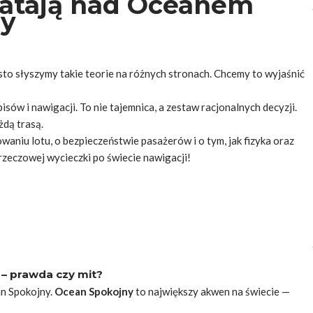
latają nad Oceanem
dy
to słyszymy takie teorie na różnych
stronach
. Chcemy to wyjaśnić
sów i nawigacji. To nie tajemnica, a zestaw racjonalnych decyzji.
żdą trasą.
waniu lotu, o bezpieczeństwie pasażerów i o tym, jak fizyka oraz
 rzeczowej wycieczki po świecie nawigacji!
– prawda czy mit?
an Spokojny.
Ocean Spokojny
to największy akwen na świecie —