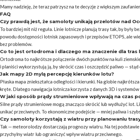
Mamy nadzieję, że teraz patrzysz na te decyzje z większym zaufanie
FAQ
Czy prawdą jest, że samoloty unikają przelotów nad 
To bardziej mit niż reguła. Linie lotnicze planują trasy tak, by były
powodu dostępności lotnisk zapasowych i przepisów ETOPS, ale wie
bez problemów.
Co to jest ortodroma i dlaczego ma znaczenie dla tras 
Ortodroma to najkrótsze połączenie dwóch punktów na kuli ziemskiej
i planiści wykorzystują ją, by skrócić czas i oszczędzić paliwo — stąd
Jak mapy 2D mylą percepcję kierunków lotu?
Płaska mapa zniekształca odległości i kierunki. Na globie najkrótsz
kręte. Dlatego nawigacja lotnicza korzysta z danych 3D i systemów
W jaki sposób prądy strumieniowe wpływają na czas p
Silne prądy strumieniowe mogą znacząco skrócić lub wydłużyć lot. Lin
unikać przeciwnych. To ekonomiczne podejście — mniej paliwa i szybs
Czy samoloty korzystają z wiatru przy planowaniu tras
Tak — meteorolodzy dostarczają prognozy wiatru. Na tej podstawie d
przychylny wiatr lub ograniczyć wpływ wiatru przeciwnego.