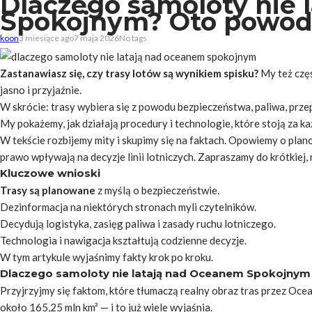
Dlaczego samoloty nie 
Spokojnym? Oto powo
koon
3 miesiące ago
7 maja 2026
No tags
Zastanawiasz się, czy trasy lotów są wynikiem spisku?
My też częs
jasno i przyjaźnie.
W skrócie: trasy wybiera się z powodu bezpieczeństwa, paliwa, przepi
My pokażemy, jak działają procedury i technologie, które stoją za ka
W tekście rozbijemy mity i skupimy się na faktach. Opowiemy o plano
prawo wpływają na decyzje linii lotniczych. Zapraszamy do krótkiej,
Kluczowe wnioski
Trasy są planowane
z myślą o bezpieczeństwie.
Dezinformacja na niektórych
stronach
myli czytelników.
Decydują logistyka, zasięg paliwa i zasady ruchu lotniczego.
Technologia i nawigacja kształtują codzienne decyzje.
W tym artykule wyjaśnimy fakty krok po kroku.
Dlaczego samoloty nie latają nad Oceanem Spokojnym 
Przyjrzyjmy się faktom, które tłumaczą realny obraz tras przez Oce
około 165,25 mln km² — i to już wiele wyjaśnia.