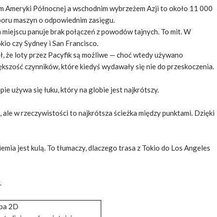
em Ameryki Północnej a wschodnim wybrzeżem Azji to około 11 000
yboru maszyn o odpowiednim zasięgu.
ym miejscu panuje brak połączeń z powodów tajnych. To mit. W
okio czy Sydney i San Francisco.
ł, że loty przez Pacyfik są możliwe — choć wtedy używano
ększość czynników, które kiedyś wydawały się nie do przeskoczenia.
ie używa się łuku, który na globie jest najkrótszy.
, ale w rzeczywistości to najkrótsza ścieżka między punktami. Dzięki
ia jest kulą. To tłumaczy, dlaczego trasa z Tokio do Los Angeles
.
pa 2D