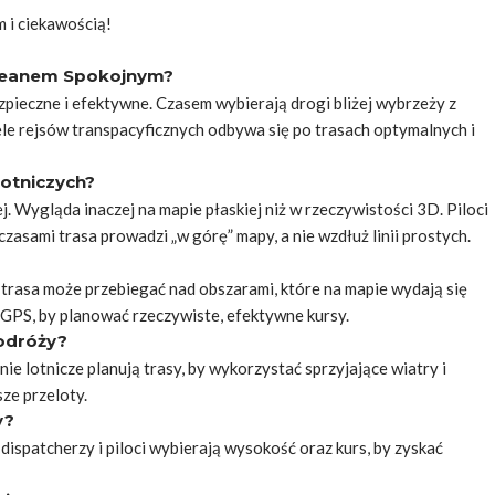
m i ciekawością!
Oceanem Spokojnym?
 bezpieczne i efektywne. Czasem wybierają drogi bliżej wybrzeży z
le rejsów transpacyficznych odbywa się po trasach optymalnych i
lotniczych?
. Wygląda inaczej na mapie płaskiej niż w rzeczywistości 3D. Piloci
 czasami trasa prowadzi „w górę” mapy, a nie wzdłuż linii prostych.
a trasa może przebiegać nad obszarami, które na mapie wydają się
 GPS, by planować rzeczywiste, efektywne kursy.
odróży?
ie lotnicze planują trasy, by wykorzystać sprzyjające wiatry i
ze przeloty.
y?
ispatcherzy i piloci wybierają wysokość oraz kurs, by zyskać