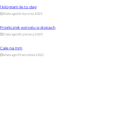
1 kilogram ile to dag
4 lata ago
26 stycznia 2023
Przelicznik wzrostu w stopach
2 lata ago
18 czerwca 2025
Cale na mm
4 lata ago
19 września 2022