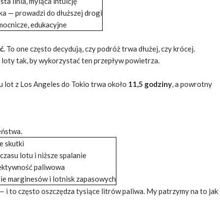
sta linia, myląca intuicję
ka — prowadzi do dłuższej drogi
ocnicze, edukacyjne
ć.
To one często decydują, czy podróż trwa dłużej, czy krócej.
ą
loty
tak, by wykorzystać ten przepływ powietrza.
mu lot z Los Angeles do Tokio trwa około
11,5 godziny
, a powrotny
eństwa.
e skutki
czasu lotu i niższe spalanie
ektywność paliwowa
e marginesów i lotnisk zapasowych
 — i to często oszczędza tysiące litrów paliwa. My patrzymy na to jak