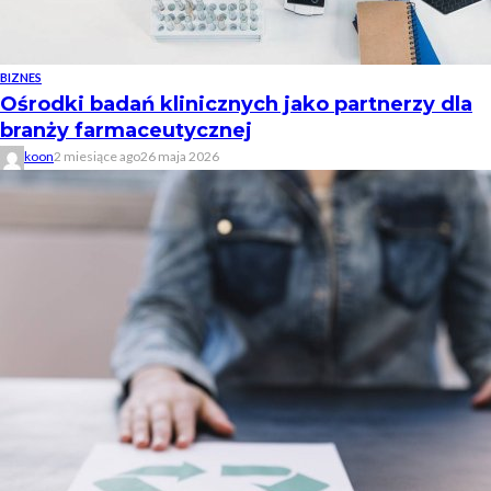
BIZNES
Ośrodki badań klinicznych jako partnerzy dla
branży farmaceutycznej
koon
2 miesiące ago
26 maja 2026