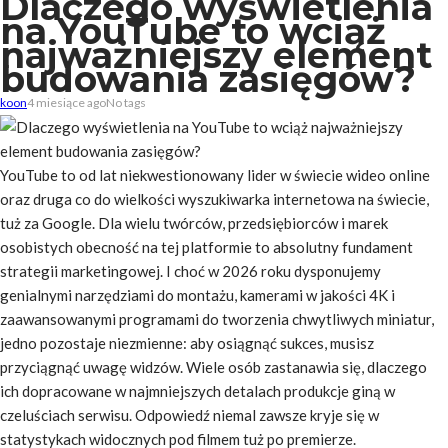
Dlaczego wyświetlenia
na YouTube to wciąż
najważniejszy element
budowania zasięgów?
koon
4 miesiące ago
No tags
YouTube to od lat niekwestionowany lider w świecie wideo online
oraz druga co do wielkości wyszukiwarka internetowa na świecie,
tuż za Google. Dla wielu twórców, przedsiębiorców i marek
osobistych obecność na tej platformie to absolutny fundament
strategii marketingowej. I choć w 2026 roku dysponujemy
genialnymi narzędziami do montażu, kamerami w jakości 4K i
zaawansowanymi programami do tworzenia chwytliwych miniatur,
jedno pozostaje niezmienne: aby osiągnąć sukces, musisz
przyciągnąć uwagę widzów. Wiele osób zastanawia się, dlaczego
ich dopracowane w najmniejszych detalach produkcje giną w
czeluściach serwisu. Odpowiedź niemal zawsze kryje się w
statystykach widocznych pod filmem tuż po premierze.