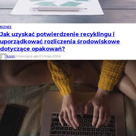
BIZNES
Jak uzyskać potwierdzenie recyklingu i
uporządkować rozliczenia środowiskowe
dotyczące opakowań?
koon
3 miesiące ago
11 maja 2026