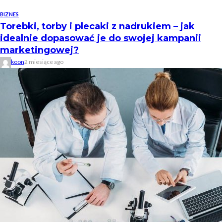
BIZNES
Torebki, torby i plecaki z nadrukiem – jak
idealnie dopasować je do swojej kampanii
marketingowej?
koon
2 miesiące ago