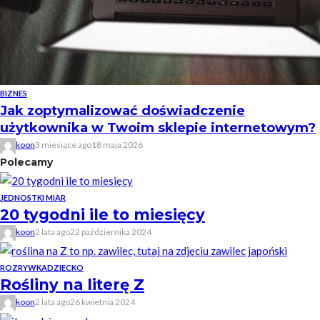
BIZNES
Jak zoptymalizować doświadczenie
użytkownika w Twoim sklepie internetowym?
koon
3 miesiące ago
18 maja 2026
Polecamy
JEDNOSTKI MIAR
20 tygodni ile to miesięcy
koon
2 lata ago
22 października 2024
ROZRYWKA
DZIECKO
Rośliny na literę Z
koon
2 lata ago
26 kwietnia 2024