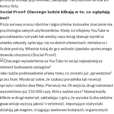
końcu listy.
Social Proof: Dlaczego ludzie klikają w to, co oglądają
inni?
Poza surową oceną robotów i algorytmów, kolosalne znaczenie ma
psychologia samych użytkowników. Kiedy scrollujemy YouTube w
poszukiwaniu rozrywki lub wiedzy, nasz mózg skanuje wyniki w
ułamku sekundy, opierając się na dwóch elementach: miniaturce i
liczbie pod nią. Właśnie tutaj do gry wchodzi zjawisko społecznego
dowodu słuszności (Social Proof).
Jako ludzie podświadomie ufamy temu, co zostało już „sprawdzone”
przez tłum. Wyobraź sobie, że szukasz poradnika lub recenzji
sprzętu i widzisz dwa filmy. Pierwszy ma 34 wejścia, drugi natomiast
wyświetlono już 150 000 razy. Który wybierzesz? Niemal każdy
kliknie w drugi materiał, zakładając z góry, że wysoka liczba widzów
gwarantuje wyższą jakość i rzetelność. Imponujące statystyki
działają jak magnes, ściągając lawinowo kolejnych, organicznych