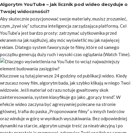
Algorytm YouTube – jak licznik pod wideo decyduje o
Twojej widoczności?
Aby skutecznie pozycjonować swoje materiały, musisz zrozumieć,
czym „żywi się” sztuczna inteligencja zarządzająca platformą. Cel
YouTube’a jest bardzo prosty: zatrzymać użytkownika przed
ekranem na jak najdłużej, aby móc wyświetlić mu jak najwięcej
reklam. Dlatego system faworyzuje te filmy, które od samego
początku generują duży ruch i wysoki czas oglądania (Watch Time).
Kluczowe są tutaj pierwsze 24 godziny od publikacji wideo. Kiedy
wrzucasz nowy film, algorytm bada, jak szybko klikają w niego Twoi
widzowie. Jeśli materiał od razu notuje gwałtowny skok
zainteresowania, system klasyfikuje go jako „gorący trend”. W
efekcie wideo zaczyna być agresywniej polecane na stronie
głównej, trafia do paska „Proponowane filmy” u innych twórców
oraz winduje w górę w wynikach wyszukiwania. Bez odpowiedniej
dynamiki na starcie, algorytm uznaje treść za nieatrakcyjną i po
prostu przestaje ją promować, zakopując Twój wysiłek na szarym