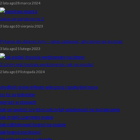
2 lata ago
28 marca 2024
Jakie są państwa na Z
3 lata ago
10 sierpnia 2023
Pytania do dziewczyny – jakie zadawać, aby lepiej się poznać
3 lata ago
21 lutego 2023
Z czym jeść łososia wędzonego i jak go podać
2 lata ago
19 listopada 2024
Losowe artykuły
słodkich snów miłego wieczoru i spokojnej nocy
co to są kokołaje
wzrost w stopach
jak sprawdzić czy ktoś odczytał wiadomość na instagramie
jak zrobić czarnego snapa
jak odblokować kogoś na snapie
jak kogoś pocieszyć
ile milisekund ma sekunda