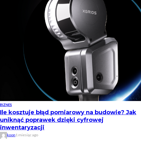
BIZNES
Ile kosztuje błąd pomiarowy na budowie? Jak
uniknąć poprawek dzięki cyfrowej
inwentaryzacji
koon
1 miesiąc ago