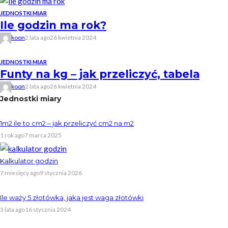
JEDNOSTKI MIAR
Ile godzin ma rok?
koon
2 lata ago
26 kwietnia 2024
JEDNOSTKI MIAR
Funty na kg – jak przeliczyć, tabela
koon
2 lata ago
26 kwietnia 2024
Jednostki miary
1m2 ile to cm2 – jak przeliczyć cm2 na m2
1 rok ago
7 marca 2025
Kalkulator godzin
7 miesięcy ago
9 stycznia 2026
Ile waży 5 złotówka, jaka jest waga złotówki
3 lata ago
16 stycznia 2024