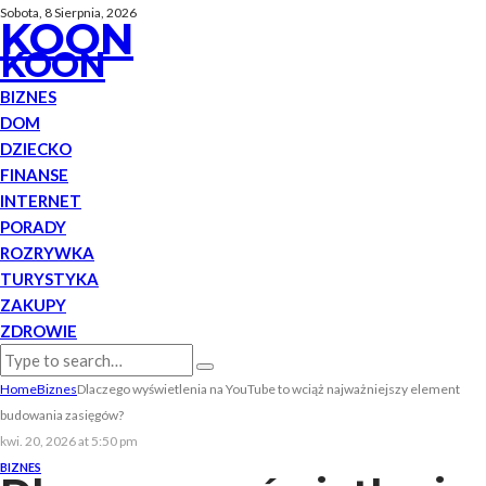
Sobota, 8 Sierpnia, 2026
KOON
KOON
BIZNES
DOM
DZIECKO
FINANSE
INTERNET
PORADY
ROZRYWKA
TURYSTYKA
ZAKUPY
ZDROWIE
Home
Biznes
Dlaczego wyświetlenia na YouTube to wciąż najważniejszy element
budowania zasięgów?
kwi. 20, 2026 at 5:50 pm
BIZNES