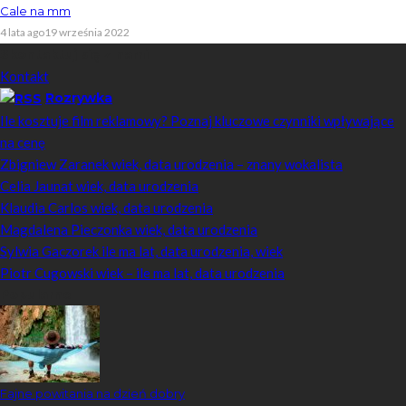
Cale na mm
4 lata ago
19 września 2022
Skontaktuj się z nami
Kontakt
Rozrywka
Ile kosztuje film reklamowy? Poznaj kluczowe czynniki wpływające
na cenę
Zbigniew Zaranek wiek, data urodzenia – znany wokalista
Celia Jaunat wiek, data urodzenia
Klaudia Carlos wiek, data urodzenia
Magdalena Pieczonka wiek, data urodzenia
Sylwia Gaczorek ile ma lat, data urodzenia, wiek
Piotr Cugowski wiek – ile ma lat, data urodzenia
Popularne
Fajne powitania na dzień dobry