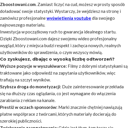
Zboostowani.com
. Zamiast liczyć na cud, możesz w prosty sposób
doładować swoje statystyki. Wystarczy, że wejdziesz na stronę i
zamówisz profesjonalne
wyświetlenia youtube
dla swojego
najnowszego materiału.
Inwestycja w początkowy ruch to gwarancja idealnego startu.
Dzięki Zboostowani.com dajesz swojemu wideo profesjonalny
wygląd, który z miejsca budzi respekt i zachęca nowych, realnych
użytkowników do sprawdzenia, o czym wszyscy mówią.
Co zyskujesz, dbając o wysoką liczbę odtworzeń?
Wyższe pozycje w wyszukiwarce:
Filmy z dobrymi statystykami są
traktowane jako odpowiedź na zapytania użytkowników, więc
trafiają na szczyt wyników.
Szybsza droga do monetyzacji:
Duże zainteresowanie przekłada
się na dłuższy czas oglądania, co jest wymagane do włączenia
zarabiania z reklam na kanale.
Prestiż w oczach sponsorów:
Marki znacznie chętniej nawiązują
płatne współprace z twórcami, których materiały docierają do
szerokiej publiczności.
Zwiększenie zaangażowania:
Gdzie jest tłum, tam toczą się