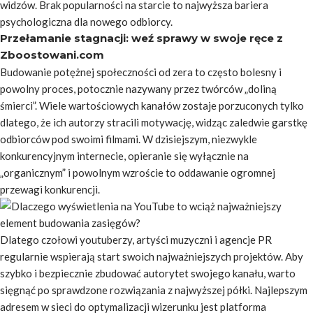
widzów. Brak popularności na starcie to najwyższa bariera
psychologiczna dla nowego odbiorcy.
Przełamanie stagnacji: weź sprawy w swoje ręce z
Zboostowani.com
Budowanie potężnej społeczności od zera to często bolesny i
powolny proces, potocznie nazywany przez twórców „doliną
śmierci”. Wiele wartościowych kanałów zostaje porzuconych tylko
dlatego, że ich autorzy stracili motywację, widząc zaledwie garstkę
odbiorców pod swoimi filmami. W dzisiejszym, niezwykle
konkurencyjnym internecie, opieranie się wyłącznie na
„organicznym” i powolnym wzroście to oddawanie ogromnej
przewagi konkurencji.
Dlatego czołowi youtuberzy, artyści muzyczni i agencje PR
regularnie wspierają start swoich najważniejszych projektów. Aby
szybko i bezpiecznie zbudować autorytet swojego kanału, warto
sięgnąć po sprawdzone rozwiązania z najwyższej półki. Najlepszym
adresem w sieci do optymalizacji wizerunku jest platforma