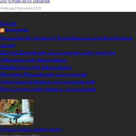
250 g mąki ile to szklanek
4 lata ago
24 grudnia 2022
Skontaktuj się z nami
Kontakt
Rozrywka
Ile kosztuje film reklamowy? Poznaj kluczowe czynniki wpływające
na cenę
Zbigniew Zaranek wiek, data urodzenia – znany wokalista
Celia Jaunat wiek, data urodzenia
Klaudia Carlos wiek, data urodzenia
Magdalena Pieczonka wiek, data urodzenia
Sylwia Gaczorek ile ma lat, data urodzenia, wiek
Piotr Cugowski wiek – ile ma lat, data urodzenia
Popularne
Fajne powitania na dzień dobry
2 lata ago
28 marca 2024