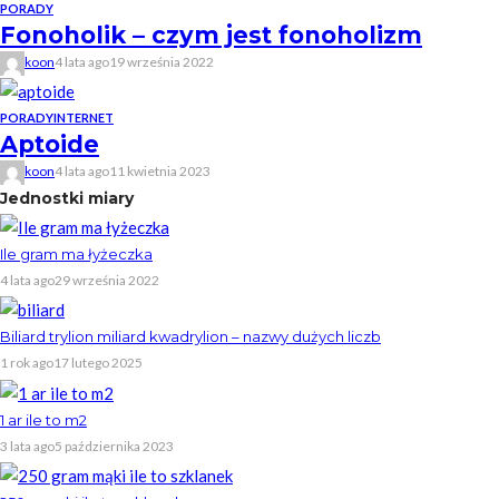
PORADY
Fonoholik – czym jest fonoholizm
koon
4 lata ago
19 września 2022
PORADY
INTERNET
Aptoide
koon
4 lata ago
11 kwietnia 2023
Jednostki miary
Ile gram ma łyżeczka
4 lata ago
29 września 2022
Biliard trylion miliard kwadrylion – nazwy dużych liczb
1 rok ago
17 lutego 2025
1 ar ile to m2
3 lata ago
5 października 2023