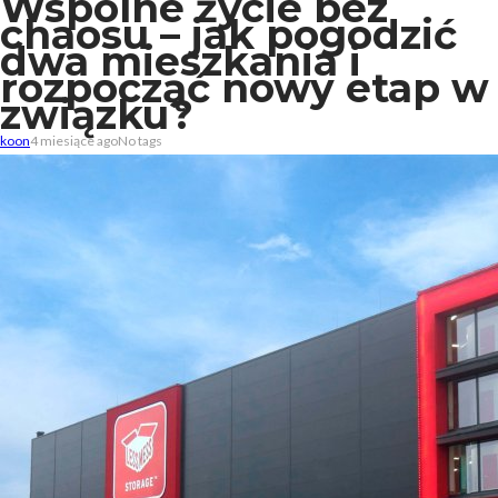
Wspólne życie bez
chaosu – jak pogodzić
dwa mieszkania i
rozpocząć nowy etap w
związku?
koon
4 miesiące ago
No tags