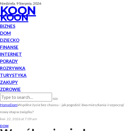
Niedziela, 9 Sierpnia, 2026
KOON
KOON
BIZNES
DOM
DZIECKO
FINANSE
INTERNET
PORADY
ROZRYWKA
TURYSTYKA
ZAKUPY
ZDROWIE
Home
Dom
Wspólne życie bez chaosu – jak pogodzić dwa mieszkania i rozpocząć
nowy etap w związku?
kwi. 22, 2026 at 7:09 am
DOM