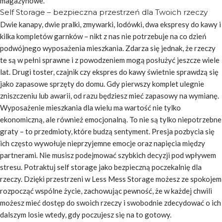
magazynowe.
Self Storage – bezpieczna przestrzeń dla Twoich rzeczy
Dwie kanapy, dwie pralki, zmywarki, lodówki, dwa ekspresy do kawy i
kilka kompletów garnków – nikt z nas nie potrzebuje na co dzień
podwójnego wyposażenia mieszkania. Zdarza się jednak, że rzeczy
te są w pełni sprawne i z powodzeniem mogą posłużyć jeszcze wiele
lat. Drugi toster, czajnik czy ekspres do kawy świetnie sprawdzą się
jako zapasowe sprzęty do domu. Gdy pierwszy komplet ulegnie
zniszczeniu lub awarii, od razu będziesz mieć zapasowy na wymianę.
Wyposażenie mieszkania dla wielu ma wartość nie tylko
ekonomiczną, ale również emocjonalną. To nie są tylko niepotrzebne
graty – to przedmioty, które budzą sentyment. Presja pozbycia się
ich często wywołuje nieprzyjemne emocje oraz napięcia między
partnerami. Nie musisz podejmować szybkich decyzji pod wpływem
stresu. Potraktuj self storage jako bezpieczną poczekalnię dla
rzeczy. Dzięki przestrzeni w Less Mess Storage możesz ze spokojem
rozpocząć wspólne życie, zachowując pewność, że w każdej chwili
możesz mieć dostęp do swoich rzeczy i swobodnie zdecydować o ich
dalszym losie wtedy, gdy poczujesz się na to gotowy.