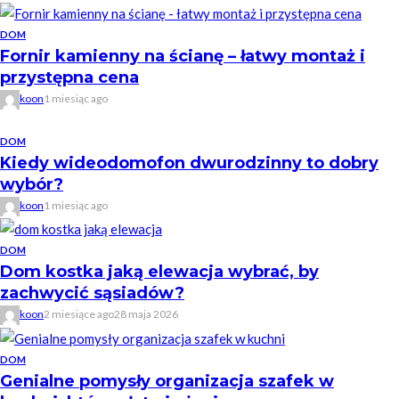
DOM
Fornir kamienny na ścianę – łatwy montaż i
przystępna cena
koon
1 miesiąc ago
DOM
Kiedy wideodomofon dwurodzinny to dobry
wybór?
koon
1 miesiąc ago
DOM
Dom kostka jaką elewacja wybrać, by
zachwycić sąsiadów?
koon
2 miesiące ago
28 maja 2026
DOM
Genialne pomysły organizacja szafek w