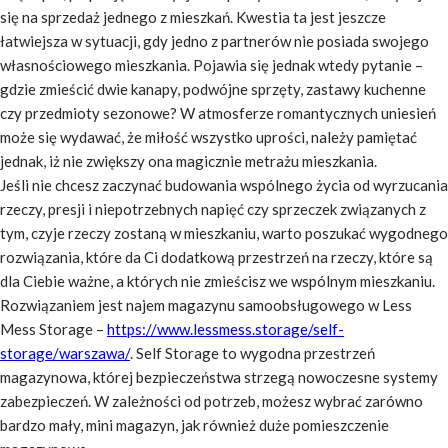
się na sprzedaż jednego z mieszkań. Kwestia ta jest jeszcze
łatwiejsza w sytuacji, gdy jedno z partnerów nie posiada swojego
własnościowego mieszkania. Pojawia się jednak wtedy pytanie –
gdzie zmieścić dwie kanapy, podwójne sprzęty, zastawy kuchenne
czy przedmioty sezonowe? W atmosferze romantycznych uniesień
może się wydawać, że miłość wszystko uprości, należy pamiętać
jednak, iż nie zwiększy ona magicznie metrażu mieszkania.
Jeśli nie chcesz zaczynać budowania wspólnego życia od wyrzucania
rzeczy, presji i niepotrzebnych napięć czy sprzeczek związanych z
tym, czyje rzeczy zostaną w mieszkaniu, warto poszukać wygodnego
rozwiązania, które da Ci dodatkową przestrzeń na rzeczy, które są
dla Ciebie ważne, a których nie zmieścisz we wspólnym mieszkaniu.
Rozwiązaniem jest najem magazynu samoobsługowego w Less
Mess Storage –
https://www.lessmess.storage/self-
storage/warszawa/
. Self Storage to wygodna przestrzeń
magazynowa, której bezpieczeństwa strzegą nowoczesne systemy
zabezpieczeń. W zależności od potrzeb, możesz wybrać zarówno
bardzo mały, mini magazyn, jak również duże pomieszczenie