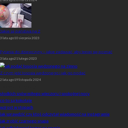
Jakie są państwa na Z
3 lata ago
10 sierpnia 2023
Pytania do dziewczyny – jakie zadawać, aby lepiej się poznać
3 lata ago
21 lutego 2023
Z czym jeść łososia wędzonego i jak go podać
2 lata ago
19 listopada 2024
Losowe artykuły
słodkich snów miłego wieczoru i spokojnej nocy
co to są kokołaje
wzrost w stopach
jak sprawdzić czy ktoś odczytał wiadomość na instagramie
jak zrobić czarnego snapa
jak odblokować kogoś na snapie