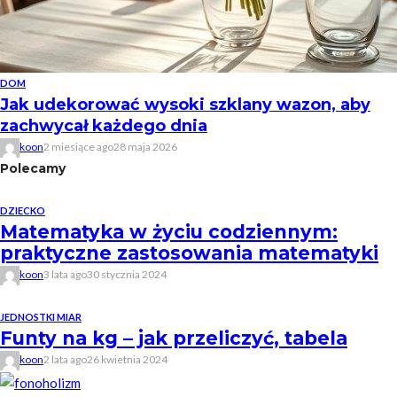
DOM
Jak udekorować wysoki szklany wazon, aby
zachwycał każdego dnia
koon
2 miesiące ago
28 maja 2026
Polecamy
DZIECKO
Matematyka w życiu codziennym:
praktyczne zastosowania matematyki
koon
3 lata ago
30 stycznia 2024
JEDNOSTKI MIAR
Funty na kg – jak przeliczyć, tabela
koon
2 lata ago
26 kwietnia 2024