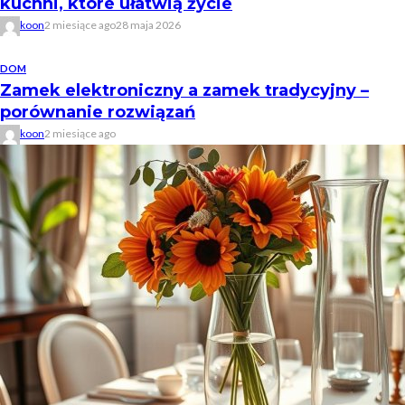
kuchni, które ułatwią życie
koon
2 miesiące ago
28 maja 2026
DOM
Zamek elektroniczny a zamek tradycyjny –
porównanie rozwiązań
koon
2 miesiące ago