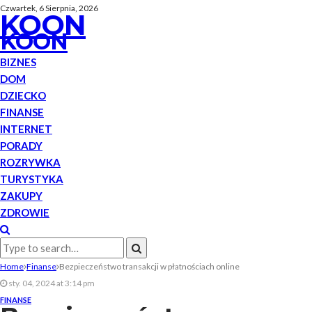
Czwartek, 6 Sierpnia, 2026
KOON
KOON
BIZNES
DOM
DZIECKO
FINANSE
INTERNET
PORADY
ROZRYWKA
TURYSTYKA
ZAKUPY
ZDROWIE
Home
Finanse
Bezpieczeństwo transakcji w płatnościach online
sty. 04, 2024 at 3:14 pm
FINANSE