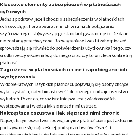
Kluczowe elementy zabezpieczeń w płatnościach
cyfrowych
Jedną z podstaw, jeżeli chodzi o zabezpieczenia w płatnościach
cyfrowych, jest
przetwarzanie ich w ramach połączenia
szyfrowanego
. Najwyższy jego standard gwarantuje to, że dane
nie zostaną przechwycone. Rozwiązania w kwestii zabezpieczeń
sprowadzają się również do potwierdzenia użytkownika i tego, czy
środki rzeczywiście należą do niego oraz czy to on zleca konkretną
płatność.
Zagrożenia w płatnościach online i zapobieganie ich
występowaniu
W dobie łatwych i szybkich płatności, pojawiają się osoby chcące
wykorzystać tę natychmiastowość do różnego rodzaju oszustw i
wyłudzeń. Przez co, coraz istotniejsza jest świadomość ich
występowania i wiedza jak się przed nimi ustrzec.
Najczęstsze oszustwa i jak się przed nimi chronić
Najczęstszym oszustwem powiązanym z płatnościami jest aktualnie
podszywanie się, najczęściej, pod sprzedawców. Oszuści
przekierowują klienta do fałszywej strony płatności (na przykład