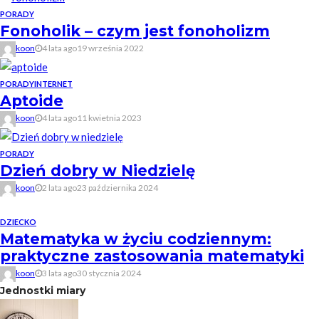
PORADY
Fonoholik – czym jest fonoholizm
koon
4 lata ago
19 września 2022
PORADY
INTERNET
Aptoide
koon
4 lata ago
11 kwietnia 2023
PORADY
Dzień dobry w Niedzielę
koon
2 lata ago
23 października 2024
DZIECKO
Matematyka w życiu codziennym:
praktyczne zastosowania matematyki
koon
3 lata ago
30 stycznia 2024
Jednostki miary