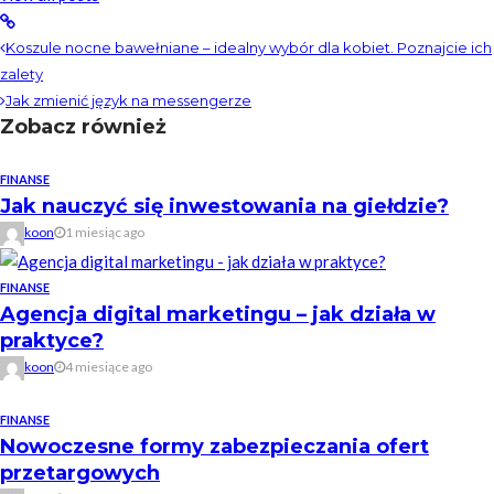
Koszule nocne bawełniane – idealny wybór dla kobiet. Poznajcie ich
zalety
Jak zmienić język na messengerze
Zobacz również
FINANSE
Jak nauczyć się inwestowania na giełdzie?
koon
1 miesiąc ago
FINANSE
Agencja digital marketingu – jak działa w
praktyce?
koon
4 miesiące ago
FINANSE
Nowoczesne formy zabezpieczania ofert
przetargowych