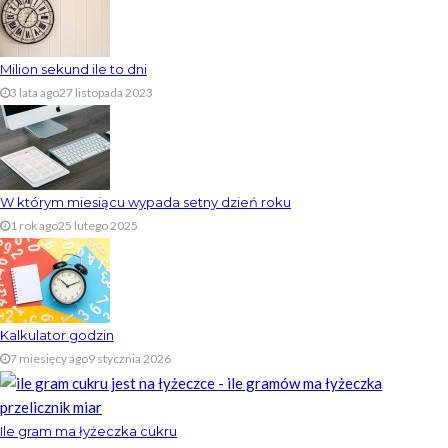
Milion sekund ile to dni
3 lata ago
27 listopada 2023
W którym miesiącu wypada setny dzień roku
1 rok ago
25 lutego 2025
Kalkulator godzin
7 miesięcy ago
9 stycznia 2026
Ile gram ma łyżeczka cukru