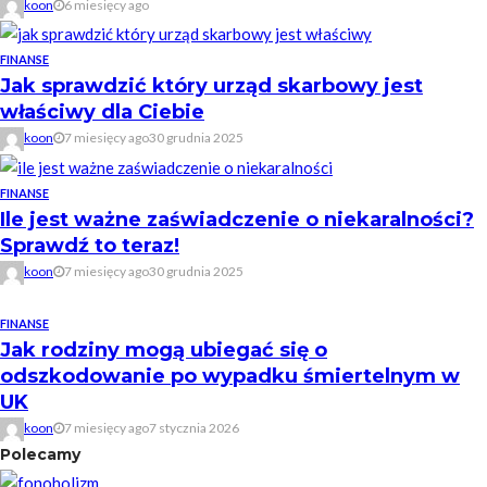
koon
6 miesięcy ago
FINANSE
Jak sprawdzić który urząd skarbowy jest
właściwy dla Ciebie
koon
7 miesięcy ago
30 grudnia 2025
FINANSE
Ile jest ważne zaświadczenie o niekaralności?
Sprawdź to teraz!
koon
7 miesięcy ago
30 grudnia 2025
FINANSE
Jak rodziny mogą ubiegać się o
odszkodowanie po wypadku śmiertelnym w
UK
koon
7 miesięcy ago
7 stycznia 2026
Polecamy