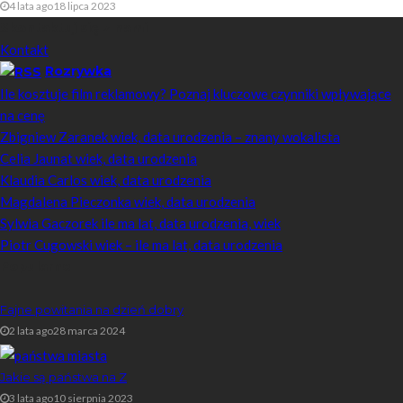
4 lata ago
18 lipca 2023
Skontaktuj się z nami
Kontakt
Rozrywka
Ile kosztuje film reklamowy? Poznaj kluczowe czynniki wpływające
na cenę
Zbigniew Zaranek wiek, data urodzenia – znany wokalista
Celia Jaunat wiek, data urodzenia
Klaudia Carlos wiek, data urodzenia
Magdalena Pieczonka wiek, data urodzenia
Sylwia Gaczorek ile ma lat, data urodzenia, wiek
Piotr Cugowski wiek – ile ma lat, data urodzenia
Popularne
Fajne powitania na dzień dobry
2 lata ago
28 marca 2024
Jakie są państwa na Z
3 lata ago
10 sierpnia 2023