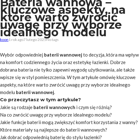
Bateria wannowa –
kluczowe aspekty, na
które warto zwrócić
uwagę przy wyborze
idealnego modelu
koon
1 rok ago
7 lutego 2025
No tags
Wybór odpowiedniej
baterii wannowej
to decyzja, która ma wpływ
na komfort codziennego życia oraz estetykę łazienki. Dobrze
dobrana bateria nie tylko zapewni wygodę użytkowania, ale także
wpisze się w styl pomieszczenia. W tym artykule omówię kluczowe
aspekty, na które warto zwrócić uwagę przy wyborze idealnego
modelu
baterii wannowej
.
Co przeczytasz w tym artykule?
Jakie są rodzaje
baterii wannowych
i czym się różnią?
Na co zwrócić uwagę przy wyborze idealnego modelu?
Jakie funkcje baterii mogą zwiększyć komfort korzystania z wanny?
Które materiały są najlepsze do baterii wannowych?
Jak dobrać odpowiednią baterię do stylu łazienki?