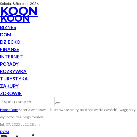
Sobota, 8 Sierpnia, 2026
KOON
KOON
BIZNES
DOM
DZIECKO
FINANSE
INTERNET
PORADY
ROZRYWKA
TURYSTYKA
ZAKUPY
ZDROWIE
Home
Dom
Bateria wannowa – kluczowe aspekty, na które warto zwrócić uwagę przy
wyborze idealnego modelu
lut. 07, 2025 at 11:28 am
DOM