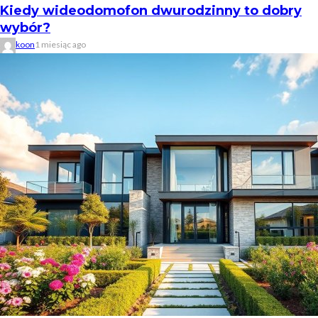
Kiedy wideodomofon dwurodzinny to dobry
wybór?
koon
1 miesiąc ago