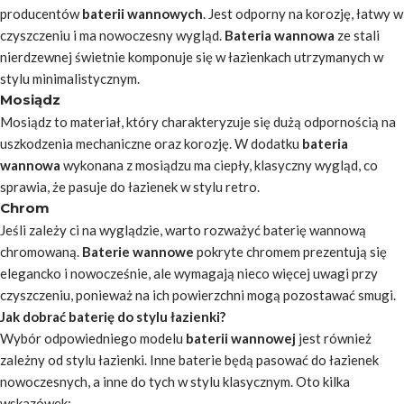
producentów
baterii wannowych
. Jest odporny na korozję, łatwy w
czyszczeniu i ma nowoczesny wygląd.
Bateria wannowa
ze stali
nierdzewnej świetnie komponuje się w łazienkach utrzymanych w
stylu minimalistycznym.
Mosiądz
Mosiądz to materiał, który charakteryzuje się dużą odpornością na
uszkodzenia mechaniczne oraz korozję. W dodatku
bateria
wannowa
wykonana z mosiądzu ma ciepły, klasyczny wygląd, co
sprawia, że pasuje do łazienek w stylu retro.
Chrom
Jeśli zależy ci na wyglądzie, warto rozważyć baterię wannową
chromowaną.
Baterie wannowe
pokryte chromem prezentują się
elegancko i nowocześnie, ale wymagają nieco więcej uwagi przy
czyszczeniu, ponieważ na ich powierzchni mogą pozostawać smugi.
Jak dobrać baterię do stylu łazienki?
Wybór odpowiedniego modelu
baterii wannowej
jest również
zależny od stylu łazienki. Inne baterie będą pasować do łazienek
nowoczesnych, a inne do tych w stylu klasycznym. Oto kilka
wskazówek: