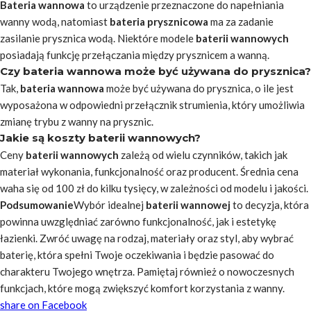
Bateria wannowa
to urządzenie przeznaczone do napełniania
wanny wodą, natomiast
bateria prysznicowa
ma za zadanie
zasilanie prysznica wodą. Niektóre modele
baterii wannowych
posiadają funkcję przełączania między prysznicem a wanną.
Czy bateria wannowa może być używana do prysznica?
Tak,
bateria wannowa
może być używana do prysznica, o ile jest
wyposażona w odpowiedni przełącznik strumienia, który umożliwia
zmianę trybu z wanny na prysznic.
Jakie są koszty baterii wannowych?
Ceny
baterii wannowych
zależą od wielu czynników, takich jak
materiał wykonania, funkcjonalność oraz producent. Średnia cena
waha się od 100 zł do kilku tysięcy, w zależności od modelu i jakości.
Podsumowanie
Wybór idealnej
baterii wannowej
to decyzja, która
powinna uwzględniać zarówno funkcjonalność, jak i estetykę
łazienki. Zwróć uwagę na rodzaj, materiały oraz styl, aby wybrać
baterię, która spełni Twoje oczekiwania i będzie pasować do
charakteru Twojego wnętrza. Pamiętaj również o nowoczesnych
funkcjach, które mogą zwiększyć komfort korzystania z wanny.
share on Facebook