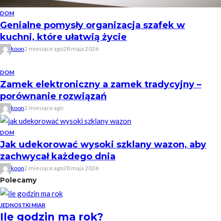
DOM
Genialne pomysły organizacja szafek w
kuchni, które ułatwią życie
koon
2 miesiące ago
28 maja 2026
DOM
Zamek elektroniczny a zamek tradycyjny –
porównanie rozwiązań
koon
2 miesiące ago
DOM
Jak udekorować wysoki szklany wazon, aby
zachwycał każdego dnia
koon
2 miesiące ago
28 maja 2026
Polecamy
JEDNOSTKI MIAR
Ile godzin ma rok?