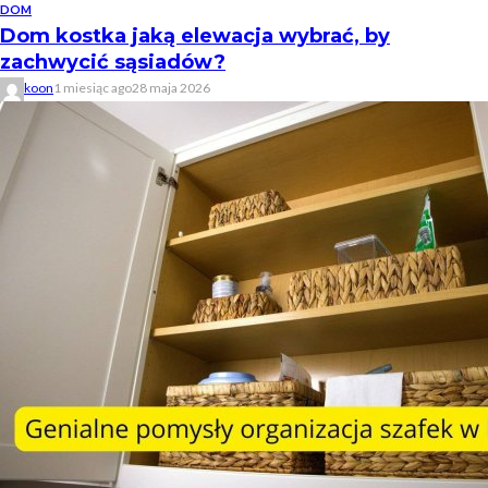
DOM
Dom kostka jaką elewacja wybrać, by
zachwycić sąsiadów?
koon
1 miesiąc ago
28 maja 2026