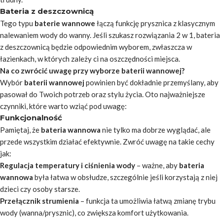
Bateria z deszczownicą
Tego typu
baterie wannowe
łączą funkcję prysznica z klasycznym
nalewaniem wody do wanny. Jeśli szukasz rozwiązania 2 w 1, bateria
z deszczownicą będzie odpowiednim wyborem, zwłaszcza w
łazienkach, w których zależy ci na oszczędności miejsca.
Na co zwrócić uwagę przy wyborze baterii wannowej?
Wybór
baterii wannowej
powinien być dokładnie przemyślany, aby
pasował do Twoich potrzeb oraz stylu życia. Oto najważniejsze
czynniki, które warto wziąć pod uwagę:
Funkcjonalność
Pamiętaj, że
bateria wannowa
nie tylko ma dobrze wyglądać, ale
przede wszystkim działać efektywnie. Zwróć uwagę na takie cechy
jak:
Regulacja temperatury i ciśnienia wody
– ważne, aby
bateria
wannowa
była łatwa w obsłudze, szczególnie jeśli korzystają z niej
dzieci czy osoby starsze.
Przełącznik strumienia
– funkcja ta umożliwia łatwą zmianę trybu
wody (wanna/prysznic), co zwiększa komfort użytkowania.