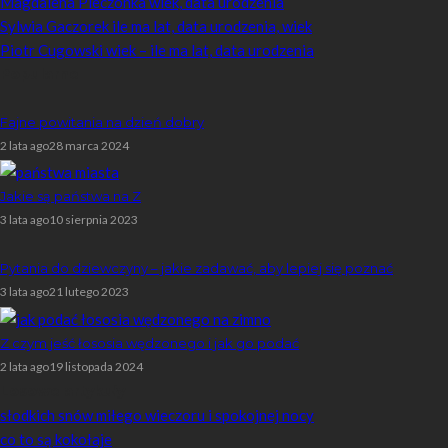
Magdalena Pieczonka wiek, data urodzenia
Sylwia Gaczorek ile ma lat, data urodzenia, wiek
Piotr Cugowski wiek – ile ma lat, data urodzenia
Popularne
Fajne powitania na dzień dobry
2 lata ago
28 marca 2024
Jakie są państwa na Z
3 lata ago
10 sierpnia 2023
Pytania do dziewczyny – jakie zadawać, aby lepiej się poznać
3 lata ago
21 lutego 2023
Z czym jeść łososia wędzonego i jak go podać
2 lata ago
19 listopada 2024
Losowe artykuły
słodkich snów miłego wieczoru i spokojnej nocy
co to są kokołaje