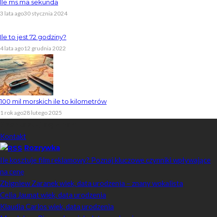
Ile ms ma sekunda
3 lata ago
30 stycznia 2024
Ile to jest 72 godziny?
4 lata ago
12 grudnia 2022
100 mil morskich ile to kilometrów
1 rok ago
28 lutego 2025
Skontaktuj się z nami
Kontakt
Rozrywka
Ile kosztuje film reklamowy? Poznaj kluczowe czynniki wpływające
na cenę
Zbigniew Zaranek wiek, data urodzenia – znany wokalista
Celia Jaunat wiek, data urodzenia
Klaudia Carlos wiek, data urodzenia