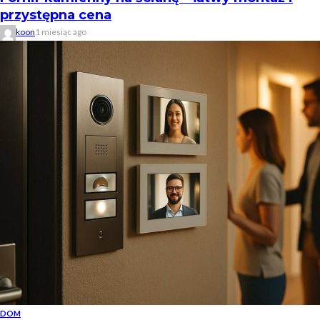
przystępna cena
koon
1 miesiąc ago
DOM