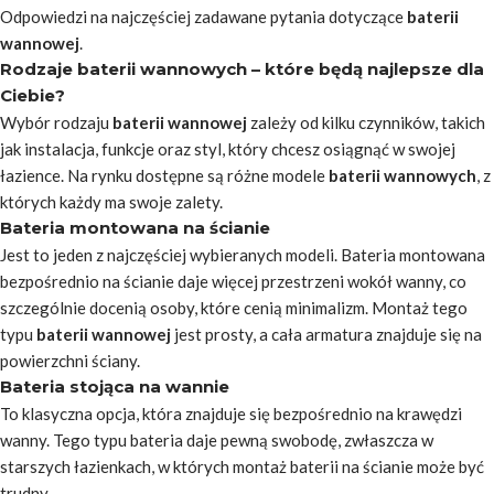
Odpowiedzi na najczęściej zadawane pytania dotyczące
baterii
wannowej
.
Rodzaje baterii wannowych – które będą najlepsze dla
Ciebie?
Wybór rodzaju
baterii wannowej
zależy od kilku czynników, takich
jak instalacja, funkcje oraz styl, który chcesz osiągnąć w swojej
łazience. Na rynku dostępne są różne modele
baterii wannowych
, z
których każdy ma swoje zalety.
Bateria montowana na ścianie
Jest to jeden z najczęściej wybieranych modeli. Bateria montowana
bezpośrednio na ścianie daje więcej przestrzeni wokół wanny, co
szczególnie docenią osoby, które cenią minimalizm. Montaż tego
typu
baterii wannowej
jest prosty, a cała armatura znajduje się na
powierzchni ściany.
Bateria stojąca na wannie
To klasyczna opcja, która znajduje się bezpośrednio na krawędzi
wanny. Tego typu bateria daje pewną swobodę, zwłaszcza w
starszych łazienkach, w których montaż baterii na ścianie może być
trudny.