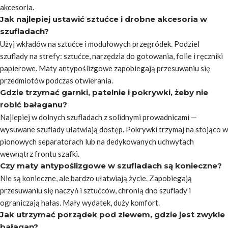
akcesoria.
Jak najlepiej ustawić sztućce i drobne akcesoria w
szufladach?
Użyj wkładów na sztućce i modułowych przegródek. Podziel
szuflady na strefy: sztućce, narzędzia do gotowania, folie i ręczniki
papierowe. Maty antypoślizgowe zapobiegają przesuwaniu się
przedmiotów podczas otwierania.
Gdzie trzymać garnki, patelnie i pokrywki, żeby nie
robić bałaganu?
Najlepiej w dolnych szufladach z solidnymi prowadnicami —
wysuwane szuflady ułatwiają dostęp. Pokrywki trzymaj na stojąco w
pionowych separatorach lub na dedykowanych uchwytach
wewnątrz frontu szafki.
Czy maty antypoślizgowe w szufladach są konieczne?
Nie są konieczne, ale bardzo ułatwiają życie. Zapobiegają
przesuwaniu się naczyń i sztućców, chronią dno szuflady i
ograniczają hałas. Mały wydatek, duży komfort.
Jak utrzymać porządek pod zlewem, gdzie jest zwykle
bałagan?