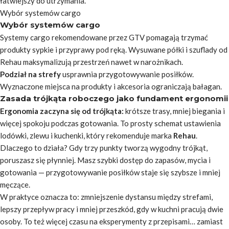
łatwiejszy do utrzymania.
Wybór systemów cargo
Wybór systemów cargo
Systemy cargo rekomendowane przez GTV pomagają trzymać
produkty sypkie i przyprawy pod ręką. Wysuwane półki i szuflady od
Rehau maksymalizują przestrzeń nawet w narożnikach.
Podział na strefy
usprawnia przygotowywanie posiłków.
Wyznaczone miejsca na produkty i akcesoria ograniczają bałagan.
Zasada trójkąta roboczego jako fundament ergonomii
Ergonomia zaczyna się od trójkąta:
krótsze trasy, mniej biegania i
więcej spokoju podczas gotowania. To prosty schemat ustawienia
lodówki, zlewu i kuchenki, który rekomenduje marka
Rehau
.
Dlaczego to działa?
Gdy trzy punkty tworzą wygodny trójkąt,
poruszasz się płynniej. Masz szybki dostęp do zapasów, mycia i
gotowania — przygotowywanie posiłków staje się szybsze i mniej
męczące.
W praktyce oznacza to: zmniejszenie dystansu między strefami,
lepszy przepływ pracy i mniej przeszkód, gdy w kuchni pracują dwie
osoby. To też więcej czasu na eksperymenty z przepisami… zamiast