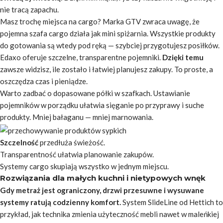
nie tracą zapachu.
Masz trochę miejsca na cargo?
Marka GTV zwraca uwagę, że
pojemna szafa cargo działa jak mini spiżarnia. Wszystkie produkty
do gotowania są wtedy pod ręką — szybciej przygotujesz posiłków.
Edaxo oferuje szczelne, transparentne pojemniki.
Dzięki temu
zawsze widzisz, ile zostało i łatwiej planujesz zakupy. To proste, a
oszczędza czas i pieniądze.
Warto zadbać o dopasowane półki w szafkach. Ustawianie
pojemników w porządku ułatwia sięganie po przyprawy i suche
produkty. Mniej bałaganu — mniej marnowania.
Szczelność
przedłuża świeżość.
Transparentność ułatwia planowanie zakupów.
Systemy cargo skupiają wszystko w jednym miejscu.
Rozwiązania dla małych kuchni i nietypowych wnęk
Gdy metraż jest ograniczony, drzwi przesuwne i wysuwane
systemy ratują codzienny komfort.
System SlideLine od Hettich to
przykład, jak technika zmienia użyteczność mebli nawet w maleńkiej