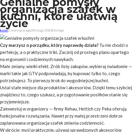
Genialne pomysły
organizacja szafek w
kuchni, które ułatwią
życie
koon
2 miesiące ago
28 maja 2026
No tags
Czy marzysz o porządku, który naprawdę działa?
Tu nie chodzi o
perfekcję, a o praktyczne triki. Zacznij od prostego planu opartego
na ergonomii i codziennych nawykach.
Małe zmiany, wielki efekt.
Zrób listę zakupów, wybieraj świadomie —
marki takie jak GTV podpowiadają, by kupować tylko to, czego
potrzebujesz. To pierwszy krok do wygodniejszej kuchni.
Ustal stałe miejsce dla produktów i akcesoriów. Dzięki temu szybciej
znajdziesz to, czego szukasz, a przygotowanie posiłków stanie się
przyjemniejsze.
Zainwestuj w organizery — firmy Rehau, Hettich czy Peka oferują
funkcjonalne rozwiązania. Nawet przy małej przestrzeni dobrze
zaplanowana organizacja szafek zmienia codzienność.
W skrócie: myśl praktycznie, używaj sprawdzonych akcesoriów