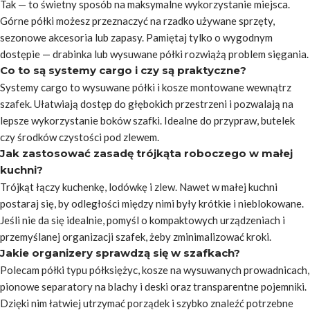
Tak — to świetny sposób na maksymalne wykorzystanie miejsca.
Górne półki możesz przeznaczyć na rzadko używane sprzęty,
sezonowe akcesoria lub zapasy. Pamiętaj tylko o wygodnym
dostępie — drabinka lub wysuwane półki rozwiążą problem sięgania.
Co to są systemy cargo i czy są praktyczne?
Systemy cargo to wysuwane półki i kosze montowane wewnątrz
szafek. Ułatwiają dostęp do głębokich przestrzeni i pozwalają na
lepsze wykorzystanie boków szafki. Idealne do przypraw, butelek
czy środków czystości pod zlewem.
Jak zastosować zasadę trójkąta roboczego w małej
kuchni?
Trójkąt łączy kuchenkę, lodówkę i zlew. Nawet w małej kuchni
postaraj się, by odległości między nimi były krótkie i nieblokowane.
Jeśli nie da się idealnie, pomyśl o kompaktowych urządzeniach i
przemyślanej organizacji szafek, żeby zminimalizować kroki.
Jakie organizery sprawdzą się w szafkach?
Polecam półki typu półksiężyc, kosze na wysuwanych prowadnicach,
pionowe separatory na blachy i deski oraz transparentne pojemniki.
Dzięki nim łatwiej utrzymać porządek i szybko znaleźć potrzebne