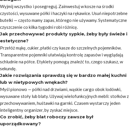
Wyjmij wszystko i posegreguj. Zainwestuj w kosze na środki
czystości, wysuwane półki i haczyki na rękawice. Usuń niepotrzebne
butelki — często mamy zapas, którego nie używamy. Systematyczne
czyszczenie co kilka tygodni robi różnicę.
Jak przechowywać produkty sypkie, żeby były świeże i
estetyczne?
Przełóż mąkę, cukier, płatki czy kasze do szczelnych pojemników.
Transparentne pojemniki ułatwiają kontrolę zapasów i wyglądają
schludnie na półce. Etykiety pomogą znaleźć to, czego szukasz, w
sekundę.
Jakie rozwiązania sprawdzą się w bardzo małej kuchni
lub w nietypowych wnękach?
Myśl pionowo — półki nad drzwiami, wąskie cargo obok lodówki,
wysuwane stoły lub blaty. Używaj wielofunkcyjnych mebli: stołków z
przechowywaniem, huśtawki na garnki. Czasem wystarczy jeden
inteligentny organizer, by zyskać miejsce.
Co zrobić, żeby blat roboczy zawsze był
uporządkowany?