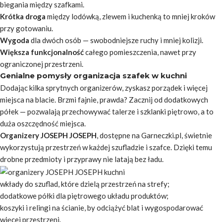
biegania między szafkami.
Krótka droga
między lodówką, zlewem i kuchenką to mniej kroków
przy gotowaniu.
Wygoda
dla dwóch osób — swobodniejsze ruchy i mniej kolizji.
Większa funkcjonalność
całego pomieszczenia, nawet przy
ograniczonej przestrzeni.
Genialne pomysły organizacja szafek w kuchni
Dodając kilka sprytnych organizerów, zyskasz porządek i więcej
miejsca na blacie.
Brzmi fajnie, prawda?
Zacznij od dodatkowych
półek — pozwalają przechowywać talerze i szklanki piętrowo, a to
duża oszczędność miejsca.
Organizery JOSEPH JOSEPH
, dostępne na Garneczki.pl, świetnie
wykorzystują przestrzeń w każdej szufladzie i szafce. Dzięki temu
drobne przedmioty i przyprawy nie latają bez ładu.
wkłady do szuflad, które dzielą przestrzeń na strefy;
dodatkowe półki dla piętrowego układu produktów;
koszyki i relingi na ścianie, by odciążyć blat i wygospodarować
więcej przestrzeni.