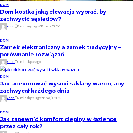
DOM
Dom kostka jaką elewacja wybrać, by
zachwycić sąsiadów?
koon
1 miesiąc ago
28 maja 2026
DOM
Zamek elektroniczny a zamek tradycyjny –
porównanie rozwiązań
koon
2 miesiące ago
DOM
Jak udekorować wysoki szklany wazon, aby
zachwycał każdego dnia
koon
2 miesiące ago
28 maja 2026
DOM
Jak zapewnić komfort cieplny w łazience
przez cały rok?