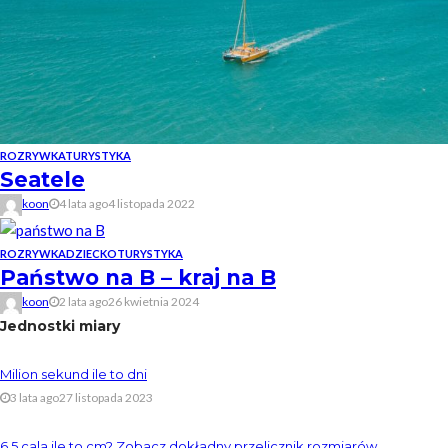
ROZRYWKA
TURYSTYKA
Seatele
koon
4 lata ago
4 listopada 2022
ROZRYWKA
DZIECKO
TURYSTYKA
Państwo na B – kraj na B
koon
2 lata ago
26 kwietnia 2024
Jednostki miary
Milion sekund ile to dni
3 lata ago
27 listopada 2023
6.5 cala ile to cm? Zobacz dokładny przelicznik rozmiarów