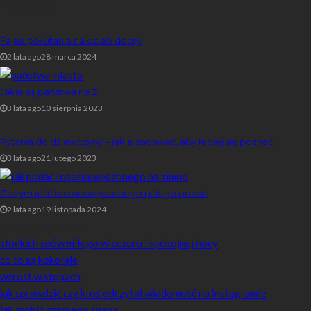
Popularne
Fajne powitania na dzień dobry
2 lata ago
28 marca 2024
Jakie są państwa na Z
3 lata ago
10 sierpnia 2023
Pytania do dziewczyny – jakie zadawać, aby lepiej się poznać
3 lata ago
21 lutego 2023
Z czym jeść łososia wędzonego i jak go podać
2 lata ago
19 listopada 2024
Losowe artykuły
słodkich snów miłego wieczoru i spokojnej nocy
co to są kokołaje
wzrost w stopach
jak sprawdzić czy ktoś odczytał wiadomość na instagramie
jak zrobić czarnego snapa