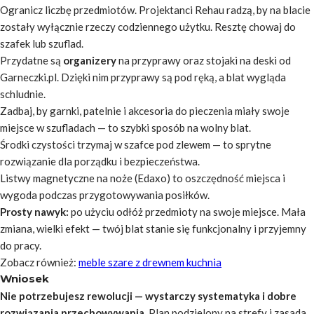
Ogranicz liczbę przedmiotów
. Projektanci Rehau radzą, by na blacie
zostały wyłącznie rzeczy codziennego użytku. Resztę chowaj do
szafek lub szuflad.
Przydatne są
organizery
na przyprawy oraz stojaki na deski od
Garneczki.pl. Dzięki nim przyprawy są pod ręką, a blat wygląda
schludnie.
Zadbaj, by garnki, patelnie i akcesoria do pieczenia miały swoje
miejsce w szufladach — to szybki sposób na wolny blat.
Środki czystości trzymaj w szafce pod zlewem — to sprytne
rozwiązanie dla porządku i bezpieczeństwa.
Listwy magnetyczne na noże (Edaxo) to oszczędność miejsca i
wygoda podczas przygotowywania posiłków.
Prosty nawyk:
po użyciu odłóż przedmioty na swoje miejsce. Mała
zmiana, wielki efekt — twój blat stanie się funkcjonalny i przyjemny
do pracy.
Zobacz również:
meble szare z drewnem kuchnia
Wniosek
Nie potrzebujesz rewolucji — wystarczy systematyka i dobre
rozwiązania przechowywania.
Plan podzielony na strefy i zasada