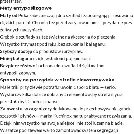
przestrzeń.
Maty antypoślizgowe
Maty od Peka
zabezpieczają dno szuflad i zapobiegają przesuwaniu
ciężkich patelni. Chronią też przed zarysowaniami — przydatne przy
żeliwnych naczyniach.
Głębokie szuflady są też świetne na akcesoria do pieczenia.
Wszystko trzymasz pod ręką, bez szukania i bałaganu.
Szybszy dostęp
do produktów i przypraw.
Mniej bałaganu
dzięki wkładom i pojemnikom.
Bezpieczeństwo
i ochrona dna szuflad dzięki matom
antypoślizgowym.
Sposoby na porządek w strefie zlewozmywaka
Małe triki przy zlewie potrafią uwolnić sporo blatu — serio.
Wystarczy kilka dobrze dobranych elementów
, by strefa mycia
przestała być źródłem chaosu.
Zainwestuj w organizery
dedykowane do przechowywania gąbek,
szczotek i płynów — marka Kuchinox ma tu praktyczne rozwiązania.
Dzięki nim wszystko ma swoje miejsce i nie stoi luzem na blacie.
W szafce pod zlewem warto zamontować system segregacji