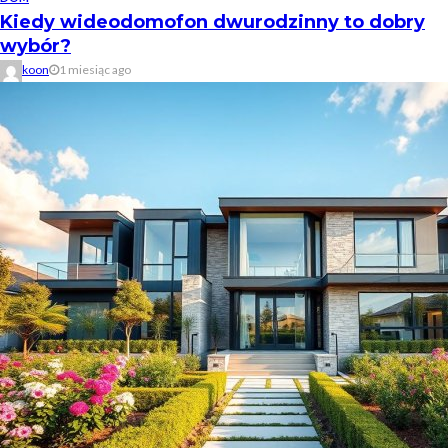
Kiedy wideodomofon dwurodzinny to dobry
wybór?
koon
1 miesiąc ago