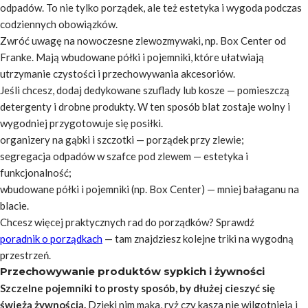
odpadów. To nie tylko porządek, ale też estetyka i wygoda podczas
codziennych obowiązków.
Zwróć uwagę na nowoczesne zlewozmywaki, np. Box Center od
Franke. Mają wbudowane półki i pojemniki, które ułatwiają
utrzymanie czystości i przechowywania akcesoriów.
Jeśli chcesz, dodaj dedykowane szuflady lub kosze — pomieszczą
detergenty i drobne produkty. W ten sposób blat zostaje wolny i
wygodniej przygotowuje się posiłki.
organizery na gąbki i szczotki — porządek przy zlewie;
segregacja odpadów w szafce pod zlewem — estetyka i
funkcjonalność;
wbudowane półki i pojemniki (np. Box Center) — mniej bałaganu na
blacie.
Chcesz więcej praktycznych rad do porządków? Sprawdź
poradnik o porządkach
— tam znajdziesz kolejne triki na wygodną
przestrzeń.
Przechowywanie produktów sypkich i żywności
Szczelne pojemniki to prosty sposób, by dłużej cieszyć się
świeżą żywnością.
Dzięki nim mąka, ryż czy kasza nie wilgotnieją i