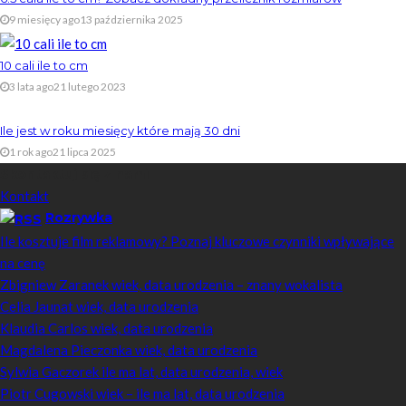
9 miesięcy ago
13 października 2025
10 cali ile to cm
3 lata ago
21 lutego 2023
Ile jest w roku miesięcy które mają 30 dni
1 rok ago
21 lipca 2025
Skontaktuj się z nami
Kontakt
Rozrywka
Ile kosztuje film reklamowy? Poznaj kluczowe czynniki wpływające
na cenę
Zbigniew Zaranek wiek, data urodzenia – znany wokalista
Celia Jaunat wiek, data urodzenia
Klaudia Carlos wiek, data urodzenia
Magdalena Pieczonka wiek, data urodzenia
Sylwia Gaczorek ile ma lat, data urodzenia, wiek
Piotr Cugowski wiek – ile ma lat, data urodzenia