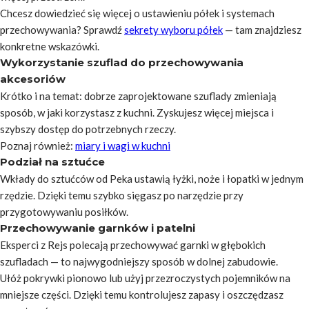
Chcesz dowiedzieć się więcej o ustawieniu półek i systemach
przechowywania? Sprawdź
sekrety wyboru półek
— tam znajdziesz
konkretne wskazówki.
Wykorzystanie szuflad do przechowywania
akcesoriów
Krótko i na temat:
dobrze zaprojektowane szuflady zmieniają
sposób, w jaki korzystasz z kuchni. Zyskujesz więcej miejsca i
szybszy dostęp do potrzebnych rzeczy.
Poznaj również:
miary i wagi w kuchni
Podział na sztućce
Wkłady do sztućców od Peka ustawią łyżki, noże i łopatki w jednym
rzędzie. Dzięki temu szybko sięgasz po narzędzie przy
przygotowywaniu posiłków.
Przechowywanie garnków i patelni
Eksperci z Rejs polecają przechowywać garnki w głębokich
szufladach — to najwygodniejszy sposób w dolnej zabudowie.
Ułóż pokrywki pionowo lub użyj przezroczystych pojemników na
mniejsze części. Dzięki temu kontrolujesz zapasy i oszczędzasz