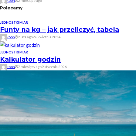
koon
2 miesiące ago
Polecamy
JEDNOSTKI MIAR
Funty na kg – jak przeliczyć, tabela
koon
2 lata ago
26 kwietnia 2024
JEDNOSTKI MIAR
Kalkulator godzin
koon
7 miesięcy ago
9 stycznia 2026