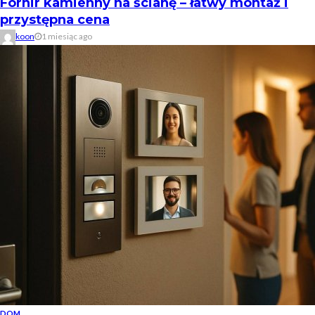
Fornir kamienny na ścianę – łatwy montaż i
przystępna cena
koon
1 miesiąc ago
DOM