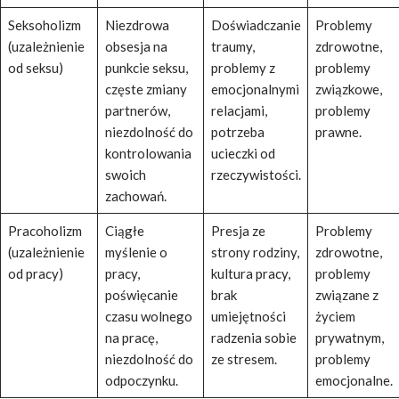
Seksoholizm
Niezdrowa
Doświadczanie
Problemy
(uzależnienie
obsesja na
traumy,
zdrowotne,
od seksu)
punkcie seksu,
problemy z
problemy
częste zmiany
emocjonalnymi
związkowe,
partnerów,
relacjami,
problemy
niezdolność do
potrzeba
prawne.
kontrolowania
ucieczki od
swoich
rzeczywistości.
zachowań.
Pracoholizm
Ciągłe
Presja ze
Problemy
(uzależnienie
myślenie o
strony rodziny,
zdrowotne,
od pracy)
pracy,
kultura pracy,
problemy
poświęcanie
brak
związane z
czasu wolnego
umiejętności
życiem
na pracę,
radzenia sobie
prywatnym,
niezdolność do
ze stresem.
problemy
odpoczynku.
emocjonalne.