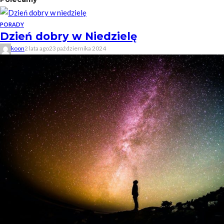
PORADY
Dzień dobry w Niedzielę
koon
2 lata ago
23 października 2024