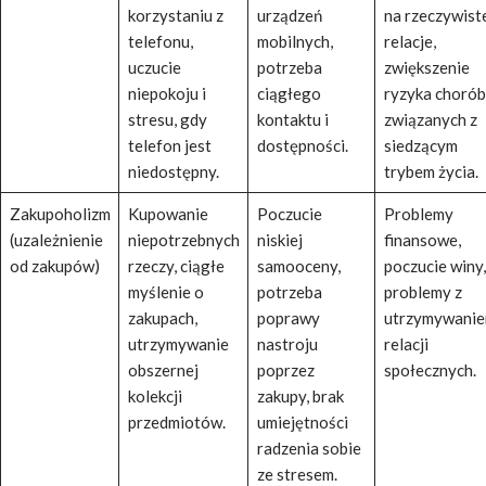
korzystaniu z
urządzeń
na rzeczywist
telefonu,
mobilnych,
relacje,
uczucie
potrzeba
zwiększenie
niepokoju i
ciągłego
ryzyka chorób
stresu, gdy
kontaktu i
związanych z
telefon jest
dostępności.
siedzącym
niedostępny.
trybem życia.
Zakupoholizm
Kupowanie
Poczucie
Problemy
(uzależnienie
niepotrzebnych
niskiej
finansowe,
od zakupów)
rzeczy, ciągłe
samooceny,
poczucie winy,
myślenie o
potrzeba
problemy z
zakupach,
poprawy
utrzymywani
utrzymywanie
nastroju
relacji
obszernej
poprzez
społecznych.
kolekcji
zakupy, brak
przedmiotów.
umiejętności
radzenia sobie
ze stresem.