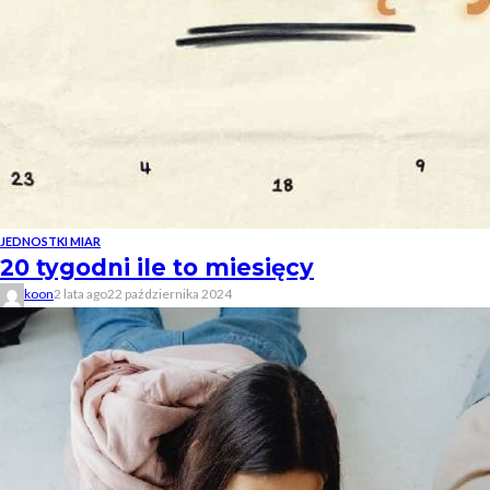
JEDNOSTKI MIAR
20 tygodni ile to miesięcy
koon
2 lata ago
22 października 2024