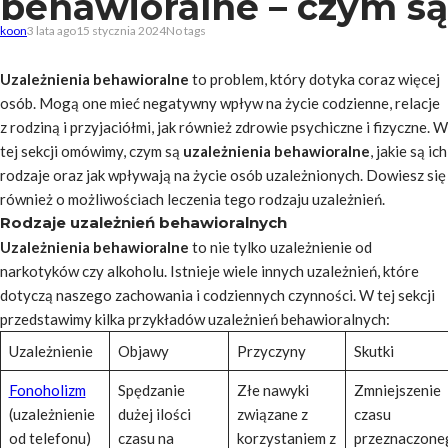
behawioralne – czym są
koon
3 lata ago
15 stycznia 2024
No tags
Uzależnienia behawioralne
to problem, który dotyka coraz więcej
osób. Mogą one mieć negatywny wpływ na życie codzienne, relacje
z rodziną i przyjaciółmi, jak również zdrowie psychiczne i fizyczne. W
tej sekcji omówimy, czym są
uzależnienia behawioralne
, jakie są ich
rodzaje oraz jak wpływają na życie osób uzależnionych. Dowiesz się
również o możliwościach leczenia tego rodzaju uzależnień.
Rodzaje uzależnień behawioralnych
Uzależnienia behawioralne
to nie tylko uzależnienie od
narkotyków czy alkoholu. Istnieje wiele innych uzależnień, które
dotyczą naszego zachowania i codziennych czynności. W tej sekcji
przedstawimy kilka przykładów uzależnień behawioralnych:
Uzależnienie
Objawy
Przyczyny
Skutki
Fonoholizm
Spędzanie
Złe nawyki
Zmniejszenie
(uzależnienie
dużej ilości
związane z
czasu
od telefonu)
czasu na
korzystaniem z
przeznaczone