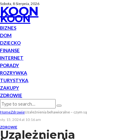
Sobota, 8 Sierpnia, 2026
KOON
KOON
BIZNES
DOM
DZIECKO
FINANSE
INTERNET
PORADY
ROZRYWKA
TURYSTYKA
ZAKUPY
ZDROWIE
Home
Zdrowie
Uzależnienia behawioralne – czym są
sty. 15, 2024 at 10:16 am
ZDROWIE
Uzależnienia