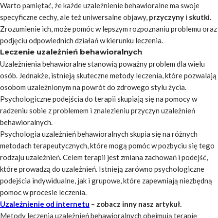
Warto pamiętać, że każde uzależnienie behawioralne ma swoje
specyficzne cechy, ale też uniwersalne objawy,
przyczyny
i
skutki
.
Zrozumienie ich, może pomóc w lepszym rozpoznaniu problemu oraz
podjęciu odpowiednich działań w kierunku leczenia.
Leczenie uzależnień behawioralnych
Uzależnienia behawioralne stanowią poważny problem dla wielu
osób. Jednakże, istnieją skuteczne metody leczenia, które pozwalają
osobom uzależnionym na powrót do zdrowego stylu życia.
Psychologiczne podejścia do terapii skupiają się na pomocy w
radzeniu sobie z problemem i znalezieniu przyczyn uzależnień
behawioralnych.
Psychologia uzależnień behawioralnych
skupia się na różnych
metodach terapeutycznych, które mogą pomóc w pozbyciu się tego
rodzaju uzależnień. Celem terapii jest zmiana zachowań i podejść,
które prowadzą do uzależnień. Istnieją zarówno psychologiczne
podejścia indywidualne, jak i grupowe, które zapewniają niezbędną
pomoc w procesie leczenia.
Uzależnienie od internetu
– zobacz inny nasz artykuł.
Metody leczenia uzależnień behawioralnych obejmują terapię