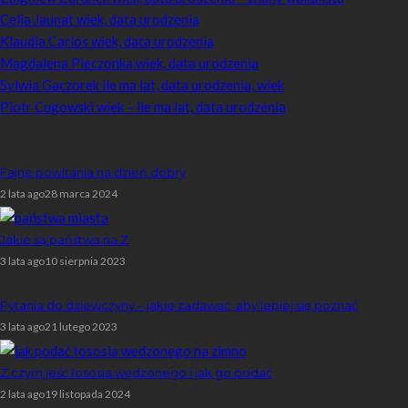
Celia Jaunat wiek, data urodzenia
Klaudia Carlos wiek, data urodzenia
Magdalena Pieczonka wiek, data urodzenia
Sylwia Gaczorek ile ma lat, data urodzenia, wiek
Piotr Cugowski wiek – ile ma lat, data urodzenia
Popularne
Fajne powitania na dzień dobry
2 lata ago
28 marca 2024
Jakie są państwa na Z
3 lata ago
10 sierpnia 2023
Pytania do dziewczyny – jakie zadawać, aby lepiej się poznać
3 lata ago
21 lutego 2023
Z czym jeść łososia wędzonego i jak go podać
2 lata ago
19 listopada 2024