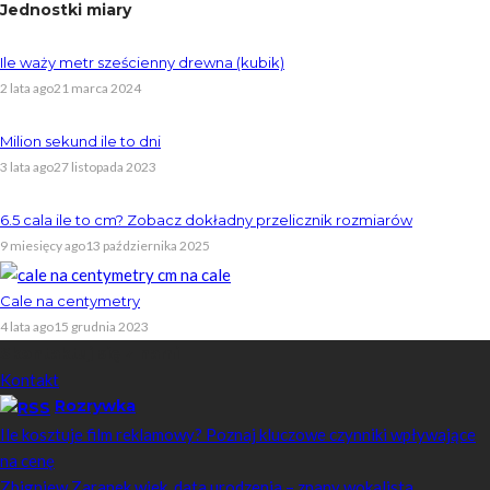
Jednostki miary
Ile waży metr sześcienny drewna (kubik)
2 lata ago
21 marca 2024
Milion sekund ile to dni
3 lata ago
27 listopada 2023
6.5 cala ile to cm? Zobacz dokładny przelicznik rozmiarów
9 miesięcy ago
13 października 2025
Cale na centymetry
4 lata ago
15 grudnia 2023
Skontaktuj się z nami
Kontakt
Rozrywka
Ile kosztuje film reklamowy? Poznaj kluczowe czynniki wpływające
na cenę
Zbigniew Zaranek wiek, data urodzenia – znany wokalista