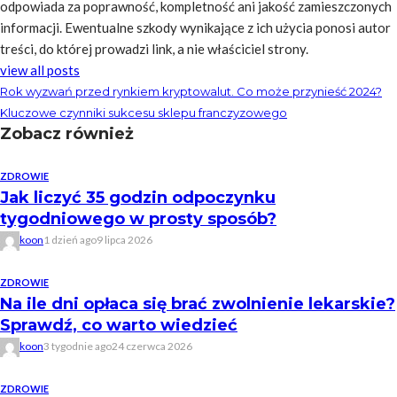
odpowiada za poprawność, kompletność ani jakość zamieszczonych
informacji. Ewentualne szkody wynikające z ich użycia ponosi autor
treści, do której prowadzi link, a nie właściciel strony.
view all posts
Rok wyzwań przed rynkiem kryptowalut. Co może przynieść 2024?
Kluczowe czynniki sukcesu sklepu franczyzowego
Zobacz również
ZDROWIE
Jak liczyć 35 godzin odpoczynku
tygodniowego w prosty sposób?
koon
1 dzień ago
9 lipca 2026
ZDROWIE
Na ile dni opłaca się brać zwolnienie lekarskie?
Sprawdź, co warto wiedzieć
koon
3 tygodnie ago
24 czerwca 2026
ZDROWIE