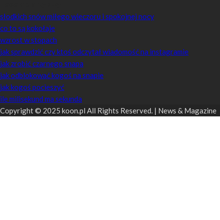
Losowe artykuły
słodkich snów miłego wieczoru i spokojnej nocy
co to są kokołaje
wzrost w stopach
jak sprawdzić czy ktoś odczytał wiadomość na instagramie
jak zrobić czarnego snapa
jak odblokować kogoś na snapie
jak kogoś pocieszyć
ile milisekund ma sekunda
Copyright © 2025 koon.pl All Rights Reserved. | News & Magazine