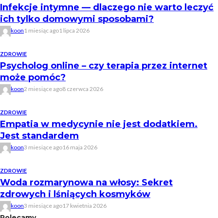
Infekcje intymne — dlaczego nie warto leczyć
ich tylko domowymi sposobami?
koon
1 miesiąc ago
1 lipca 2026
ZDROWIE
Psycholog online – czy terapia przez internet
może pomóc?
koon
2 miesiące ago
8 czerwca 2026
ZDROWIE
Empatia w medycynie nie jest dodatkiem.
Jest standardem
koon
3 miesiące ago
16 maja 2026
ZDROWIE
Woda rozmarynowa na włosy: Sekret
zdrowych i lśniących kosmyków
koon
3 miesiące ago
17 kwietnia 2026
Polecamy