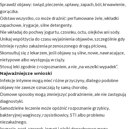
Sprawdź objawy: świąd, pieczenie, upławy, zapach, ból, krwawienie,
gorączka.
Odstaw wszystko, co może drażnić: perfumowane żele, wkładki
zapachowe, irygacje, silne detergenty.
Nie wkładaj do pochwy jogurtu, czosnku, octu, olejków ani sody.
Unikaj współżycia do czasu wyjaśnienia objawów, szczególnie gdy
istnieje ryzyko zakażenia przenoszonego drogą płciową.
Skonsultuj się z lekarzem, jeśli objawy są silne, nowe, nawracające,
nietypowe albo występują w ciąży.
Stosuj leki zgodnie z rozpoznaniem, a nie „na wszelki wypadek”.
Najważniejsze wnioski
Infekcje intymne mogą mieć różne przyczyny, dlatego podobne
objawy nie zawsze oznaczają tę samą chorobę.
Domowe sposoby mogą zmniejszyć podrażnienie, ale nie zastępują
diagnostyki.
Samodzielne leczenie może opóźnić rozpoznanie grzybicy,
bakteryjnej waginozy, rzęsistkowicy, STI albo problemu
niezakaźnego.
Irygacje, ocet, czosnek, jogurt i olejki dopochwowe mogą