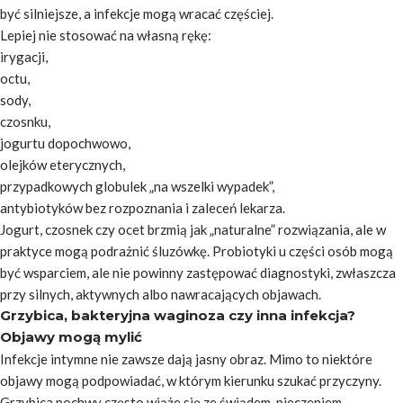
być silniejsze, a infekcje mogą wracać częściej.
Lepiej nie stosować na własną rękę:
irygacji,
octu,
sody,
czosnku,
jogurtu dopochwowo,
olejków eterycznych,
przypadkowych globulek „na wszelki wypadek”,
antybiotyków bez rozpoznania i zaleceń lekarza.
Jogurt, czosnek czy ocet brzmią jak „naturalne” rozwiązania, ale w
praktyce mogą podrażnić śluzówkę. Probiotyki u części osób mogą
być wsparciem, ale nie powinny zastępować diagnostyki, zwłaszcza
przy silnych, aktywnych albo nawracających objawach.
Grzybica, bakteryjna waginoza czy inna infekcja?
Objawy mogą mylić
Infekcje intymne nie zawsze dają jasny obraz. Mimo to niektóre
objawy mogą podpowiadać, w którym kierunku szukać przyczyny.
Grzybica pochwy często wiąże się ze świądem, pieczeniem,