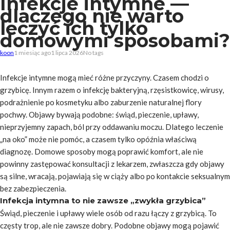
Infekcje intymne —
dlaczego nie warto
leczyć ich tylko
domowymi sposobami?
koon
1 miesiąc ago
1 lipca 2026
No tags
Infekcje intymne mogą mieć różne przyczyny. Czasem chodzi o
grzybicę. Innym razem o infekcję bakteryjną, rzęsistkowicę, wirusy,
podrażnienie po kosmetyku albo zaburzenie naturalnej flory
pochwy. Objawy bywają podobne: świąd, pieczenie, upławy,
nieprzyjemny zapach, ból przy oddawaniu moczu. Dlatego leczenie
„na oko” może nie pomóc, a czasem tylko opóźnia właściwą
diagnozę. Domowe sposoby mogą poprawić komfort, ale nie
powinny zastępować konsultacji z lekarzem, zwłaszcza gdy objawy
są silne, wracają, pojawiają się w ciąży albo po kontakcie seksualnym
bez zabezpieczenia.
Infekcja intymna to nie zawsze „zwykła grzybica”
Świąd, pieczenie i upławy wiele osób od razu łączy z grzybicą. To
częsty trop, ale nie zawsze dobry. Podobne objawy mogą pojawić