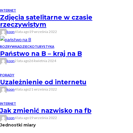
INTERNET
Zdjęcia satelitarne w czasie
rzeczywistym
koon
4 lata ago
19 września 2022
ROZRYWKA
DZIECKO
TURYSTYKA
Państwo na B – kraj na B
koon
2 lata ago
26 kwietnia 2024
PORADY
Uzależnienie od internetu
koon
4 lata ago
21 września 2022
INTERNET
Jak zmienić nazwisko na fb
koon
4 lata ago
19 września 2022
Jednostki miary