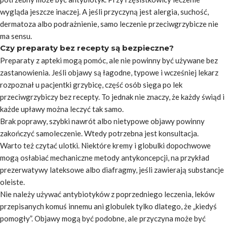
wygląda jeszcze inaczej. A jeśli przyczyną jest alergia, suchość,
dermatoza albo podrażnienie, samo leczenie przeciwgrzybicze nie
ma sensu.
Czy preparaty bez recepty są bezpieczne?
Preparaty z apteki mogą pomóc, ale nie powinny być używane bez
zastanowienia. Jeśli objawy są łagodne, typowe i wcześniej lekarz
rozpoznał u pacjentki grzybicę, część osób sięga po lek
przeciwgrzybiczy bez recepty. To jednak nie znaczy, że każdy świąd i
każde upławy można leczyć tak samo.
Brak poprawy, szybki nawrót albo nietypowe objawy powinny
zakończyć samoleczenie. Wtedy potrzebna jest konsultacja.
Warto też czytać ulotki. Niektóre kremy i globulki dopochwowe
mogą osłabiać mechaniczne metody antykoncepcji, na przykład
prezerwatywy lateksowe albo diafragmy, jeśli zawierają substancje
oleiste.
Nie należy używać antybiotyków z poprzedniego leczenia, leków
przepisanych komuś innemu ani globulek tylko dlatego, że „kiedyś
pomogły”. Objawy mogą być podobne, ale przyczyna może być