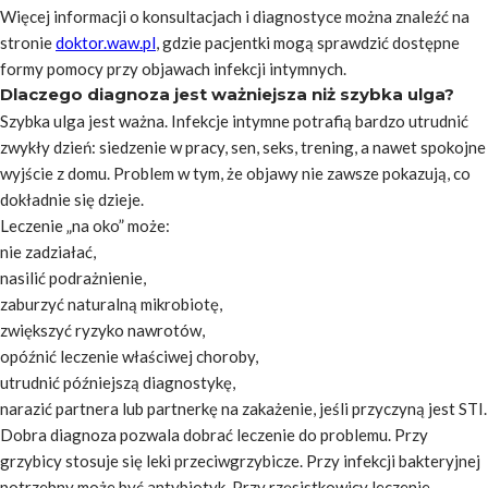
Więcej informacji o konsultacjach i diagnostyce można znaleźć na
stronie
doktor.waw.pl
, gdzie pacjentki mogą sprawdzić dostępne
formy pomocy przy objawach infekcji intymnych.
Dlaczego diagnoza jest ważniejsza niż szybka ulga?
Szybka ulga jest ważna. Infekcje intymne potrafią bardzo utrudnić
zwykły dzień: siedzenie w pracy, sen, seks, trening, a nawet spokojne
wyjście z domu. Problem w tym, że objawy nie zawsze pokazują, co
dokładnie się dzieje.
Leczenie „na oko” może:
nie zadziałać,
nasilić podrażnienie,
zaburzyć naturalną mikrobiotę,
zwiększyć ryzyko nawrotów,
opóźnić leczenie właściwej choroby,
utrudnić późniejszą diagnostykę,
narazić partnera lub partnerkę na zakażenie, jeśli przyczyną jest STI.
Dobra diagnoza pozwala dobrać leczenie do problemu. Przy
grzybicy stosuje się leki przeciwgrzybicze. Przy infekcji bakteryjnej
potrzebny może być antybiotyk. Przy rzęsistkowicy leczenie