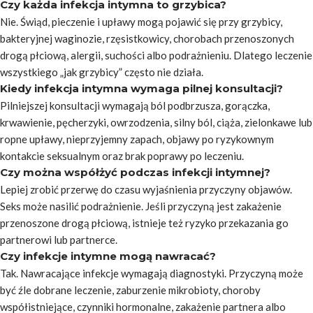
Czy każda infekcja intymna to grzybica?
Nie. Świąd, pieczenie i upławy mogą pojawić się przy grzybicy,
bakteryjnej waginozie, rzęsistkowicy, chorobach przenoszonych
drogą płciową, alergii, suchości albo podrażnieniu. Dlatego leczenie
wszystkiego „jak grzybicy” często nie działa.
Kiedy infekcja intymna wymaga pilnej konsultacji?
Pilniejszej konsultacji wymagają ból podbrzusza, gorączka,
krwawienie, pęcherzyki, owrzodzenia, silny ból, ciąża, zielonkawe lub
ropne upławy, nieprzyjemny zapach, objawy po ryzykownym
kontakcie seksualnym oraz brak poprawy po leczeniu.
Czy można współżyć podczas infekcji intymnej?
Lepiej zrobić przerwę do czasu wyjaśnienia przyczyny objawów.
Seks może nasilić podrażnienie. Jeśli przyczyną jest zakażenie
przenoszone drogą płciową, istnieje też ryzyko przekazania go
partnerowi lub partnerce.
Czy infekcje intymne mogą nawracać?
Tak. Nawracające infekcje wymagają diagnostyki. Przyczyną może
być źle dobrane leczenie, zaburzenie mikrobioty, choroby
współistniejące, czynniki hormonalne, zakażenie partnera albo