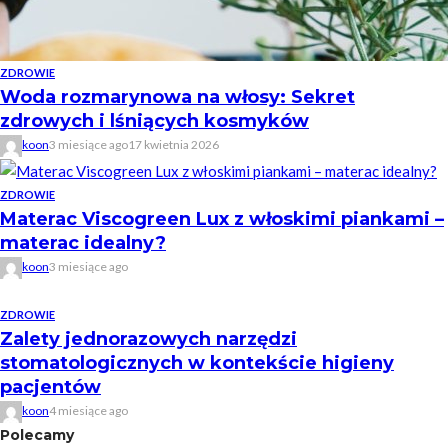
ZDROWIE
Woda rozmarynowa na włosy: Sekret
zdrowych i lśniących kosmyków
koon
3 miesiące ago
17 kwietnia 2026
ZDROWIE
Materac Viscogreen Lux z włoskimi piankami –
materac idealny?
koon
3 miesiące ago
ZDROWIE
Zalety jednorazowych narzędzi
stomatologicznych w kontekście higieny
pacjentów
koon
4 miesiące ago
Polecamy