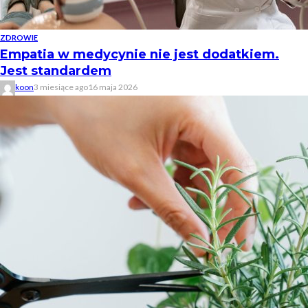
ZDROWIE
Empatia w medycynie nie jest dodatkiem.
Jest standardem
koon
3 miesiące ago
16 maja 2026