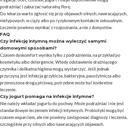
podrażniać i zaburzać naturalną florę.
Do lekarza warto zgłosić się przy objawach silnych, nawracających,
nietypowych, w ciąży albo po ryzykownym kontakcie seksualnym.
Leczenie powinno wynikać z rozpoznania, a nie z domysłów.
FAQ
Czy infekcję intymną można wyleczyć samymi
domowymi sposobami?
Czasem dyskomfort wynika tylko z podrażnienia, na przykład po
kosmetyku albo detergencie. Wtedy odstawienie drażniącego
czynnika i delikatna higiena mogą wystarczyć. Jeśli jednak
przyczyną jest infekcja grzybicza, bakteryjna, pasożytnicza albo
przenoszona drogą płciową, potrzebne może być konkretne
leczenie.
Czy jogurt pomaga na infekcje intymne?
Nie należy wkładać jogurtu do pochwy. Może podrażniać i nie jest
standardowym leczeniem infekcji intymnych. Probiotyki mogą być
czasem wsparciem, ale nie powinny zastępować diagnozy i leczenia,
szczególnie przy silnych albo nawracających objawach.