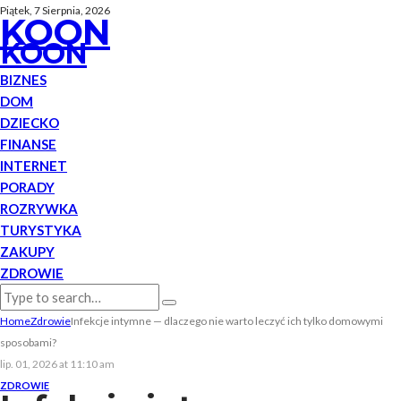
Piątek, 7 Sierpnia, 2026
KOON
KOON
BIZNES
DOM
DZIECKO
FINANSE
INTERNET
PORADY
ROZRYWKA
TURYSTYKA
ZAKUPY
ZDROWIE
Home
Zdrowie
Infekcje intymne — dlaczego nie warto leczyć ich tylko domowymi
sposobami?
lip. 01, 2026 at 11:10 am
ZDROWIE