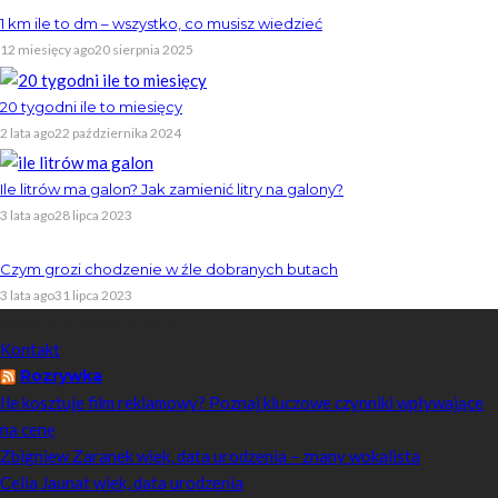
1 km ile to dm – wszystko, co musisz wiedzieć
12 miesięcy ago
20 sierpnia 2025
20 tygodni ile to miesięcy
2 lata ago
22 października 2024
Ile litrów ma galon? Jak zamienić litry na galony?
3 lata ago
28 lipca 2023
Czym grozi chodzenie w źle dobranych butach
3 lata ago
31 lipca 2023
Skontaktuj się z nami
Kontakt
Rozrywka
Ile kosztuje film reklamowy? Poznaj kluczowe czynniki wpływające
na cenę
Zbigniew Zaranek wiek, data urodzenia – znany wokalista
Celia Jaunat wiek, data urodzenia