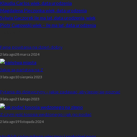
Klaudia Carlos wiek, data urodzenia
Magdalena Pieczonka wiek, data urodzenia
Sylwia Gaczorek ile ma lat, data urodzenia, wiek
Piotr Cugowski wiek – ile ma lat, data urodzenia
Popularne
Fajne powitania na dzień dobry
2 lata ago
28 marca 2024
Jakie są państwa na Z
3 lata ago
10 sierpnia 2023
Pytania do dziewczyny – jakie zadawać, aby lepiej się poznać
3 lata ago
21 lutego 2023
Z czym jeść łososia wędzonego i jak go podać
2 lata ago
19 listopada 2024
Losowe artykuły
słodkich snów miłego wieczoru i spokojnej nocy