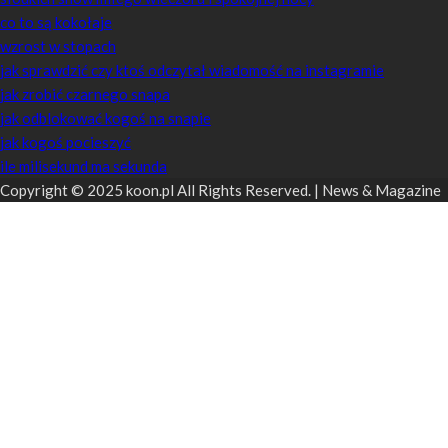
co to są kokołaje
wzrost w stopach
jak sprawdzić czy ktoś odczytał wiadomość na instagramie
jak zrobić czarnego snapa
jak odblokować kogoś na snapie
jak kogoś pocieszyć
ile milisekund ma sekunda
Copyright © 2025 koon.pl All Rights Reserved. | News & Magazine