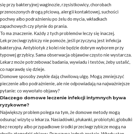
się przy bakteryjnej waginozie, rzęsistkowicy, chorobach
przenoszonych drogą płciową, alergii kontaktowej, suchości
pochwy albo podrażnieniu po żelu do mycia, wkładkach
zapachowych czy płynie do prania.
To ma znaczenie. Każdy z tych problemów leczy się inaczej.
Lek przeciwgrzybiczy nie pomoże, jeśli przyczyną jest infekcja
bakteryjna. Antybiotyk z kolei nie będzie dobrym wyborem przy
typowej grzybicy. Sama obserwacja objawów często nie wystarcza.
Lekarz może potrzebować badania, wywiadu i testów, żeby ustalić,
co naprawdę się dzieje.
Domowe sposoby zwykle dają chwilową ulgę. Mogą zmniejszyć
pieczenie albo podrażnienie, ale nie odpowiadają na najważniejsze
pytanie: co wywołało objawy?
Dlaczego domowe leczenie infekcji intymnych bywa
ryzykowne?
Największy problem polega na tym, że domowe metody mogą
odsunąć wizytę u lekarza. Nasiadówki, płukanki, probiotyki, globulki
bez recepty albo przypadkowe środki przeciwgrzybicze mogą na
chwilę złagodzić objawy. Przyczyna jednak zostaje. Wtedy stan