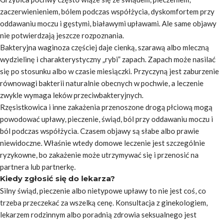
zaczerwienieniem, bólem podczas współżycia, dyskomfortem przy
oddawaniu moczu i gęstymi, białawymi upławami. Ale same objawy
nie potwierdzają jeszcze rozpoznania.
Bakteryjna waginoza częściej daje cienką, szarawą albo mleczną
wydzielinę i charakterystyczny „rybi” zapach. Zapach może nasilać
się po stosunku albo w czasie miesiączki. Przyczyną jest zaburzenie
równowagi bakterii naturalnie obecnych w pochwie, a leczenie
zwykle wymaga leków przeciwbakteryjnych.
Rzęsistkowica i inne zakażenia przenoszone drogą płciową mogą
powodować upławy, pieczenie, świąd, ból przy oddawaniu moczu i
ból podczas współżycia. Czasem objawy są słabe albo prawie
niewidoczne. Właśnie wtedy domowe leczenie jest szczególnie
ryzykowne, bo zakażenie może utrzymywać się i przenosić na
partnera lub partnerkę.
Kiedy zgłosić się do lekarza?
Silny świąd, pieczenie albo nietypowe upławy to nie jest coś, co
trzeba przeczekać za wszelką cenę. Konsultacja z ginekologiem,
lekarzem rodzinnym albo poradnią zdrowia seksualnego jest