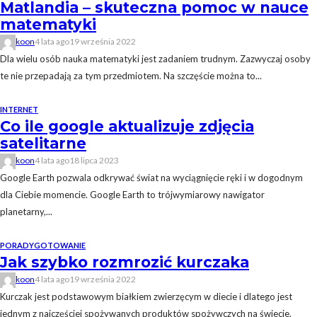
Matlandia – skuteczna pomoc w nauce
matematyki
koon
4 lata ago
19 września 2022
Dla wielu osób nauka matematyki jest zadaniem trudnym. Zazwyczaj osoby
te nie przepadają za tym przedmiotem. Na szczęście można to...
INTERNET
Co ile google aktualizuje zdjęcia
satelitarne
koon
4 lata ago
18 lipca 2023
Google Earth pozwala odkrywać świat na wyciągnięcie ręki i w dogodnym
dla Ciebie momencie. Google Earth to trójwymiarowy nawigator
planetarny,...
PORADY
GOTOWANIE
Jak szybko rozmrozić kurczaka
koon
4 lata ago
19 września 2022
Kurczak jest podstawowym białkiem zwierzęcym w diecie i dlatego jest
jednym z najczęściej spożywanych produktów spożywczych na świecie.