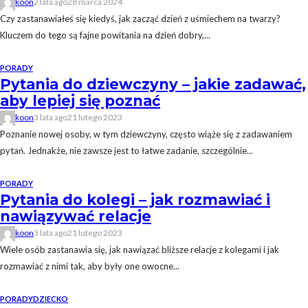
koon
2 lata ago
28 marca 2024
Czy zastanawiałeś się kiedyś, jak zacząć dzień z uśmiechem na twarzy?
Kluczem do tego są fajne powitania na dzień dobry,...
PORADY
Pytania do dziewczyny – jakie zadawać,
aby lepiej się poznać
koon
3 lata ago
21 lutego 2023
Poznanie nowej osoby, w tym dziewczyny, często wiąże się z zadawaniem
pytań. Jednakże, nie zawsze jest to łatwe zadanie, szczególnie...
PORADY
Pytania do kolegi – jak rozmawiać i
nawiązywać relacje
koon
3 lata ago
21 lutego 2023
Wiele osób zastanawia się, jak nawiązać bliższe relacje z kolegami i jak
rozmawiać z nimi tak, aby były one owocne...
PORADY
DZIECKO