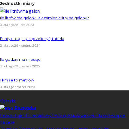
Jednostki miary
Ile litrów ma galon? Jak zamienić litry na galony?
3 lata ago
28 lipca 2023
Funty na kg – jak przeliczyć, tabela
2 lata ago
26 kwietnia 2024
Ile godzin ma miesiąc
1 rok ago
20 czerwca 2025
1 km ile to metrów
3 lata ago
7 marca 2023
Skontaktuj się z nami
Kontakt
Rozrywka
Ile kosztuje film reklamowy? Poznaj kluczowe czynniki wpływające
na cenę
Zbigniew Zaranek wiek, data urodzenia – znany wokalista