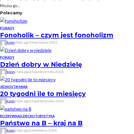
Można go...
Polecamy
PORADY
Fonoholik – czym jest fonoholizm
koon
4 lata ago
19 września 2022
PORADY
Dzień dobry w Niedzielę
koon
2 lata ago
23 października 2024
JEDNOSTKI MIAR
20 tygodni ile to miesięcy
koon
2 lata ago
22 października 2024
ROZRYWKA
DZIECKO
TURYSTYKA
Państwo na B – kraj na B
koon
2 lata ago
26 kwietnia 2024