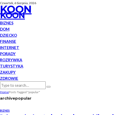
Czwartek, 6 Sierpnia, 2026
KOON
KOON
BIZNES
DOM
DZIECKO
FINANSE
INTERNET
PORADY
ROZRYWKA
TURYSTYKA
ZAKUPY
ZDROWIE
Home
Posts Tagged "popular"
archive
popular
BIZNES