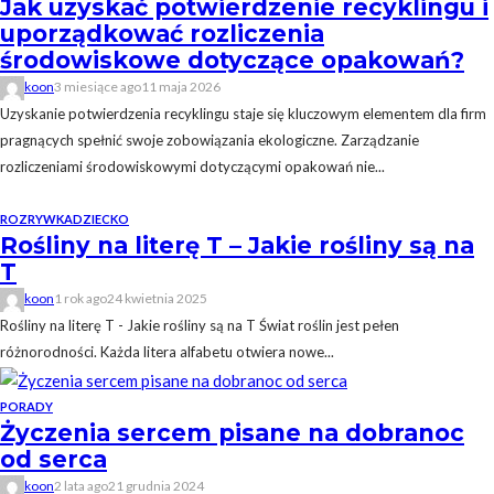
Jak uzyskać potwierdzenie recyklingu i
uporządkować rozliczenia
środowiskowe dotyczące opakowań?
koon
3 miesiące ago
11 maja 2026
Uzyskanie potwierdzenia recyklingu staje się kluczowym elementem dla firm
pragnących spełnić swoje zobowiązania ekologiczne. Zarządzanie
rozliczeniami środowiskowymi dotyczącymi opakowań nie...
ROZRYWKA
DZIECKO
Rośliny na literę T – Jakie rośliny są na
T
koon
1 rok ago
24 kwietnia 2025
Rośliny na literę T - Jakie rośliny są na T Świat roślin jest pełen
różnorodności. Każda litera alfabetu otwiera nowe...
PORADY
Życzenia sercem pisane na dobranoc
od serca
koon
2 lata ago
21 grudnia 2024