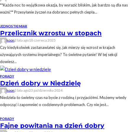
**Każda noc to wyjątkowa okazja, by wyrazić bliskim, jak bardzo są dla nas
ważni.** Przesyłanie życzeń na dobranoc pełnych ciepła...
JEDNOSTKI MIAR
Przelicznik wzrostu w stopach
koon
2 lata ago
18 czerwca 2025
Czy kiedykolwiek zastanawiałeś się, jak mierzy się wzrost w krajach
używających systemu imperialnego? To świetne pytanie! W tej sekcji
dowiesz...
PORADY
Dzień dobry w Niedzielę
koon
2 lata ago
23 października 2024
Niedziela to świetny czas na bycie z rodziną i przyjaciółmi. Możemy wtedy
odpocząć i zapomnieć o codziennych problemach. Czy nie jest...
PORADY
Fajne powitania na dzień dobry