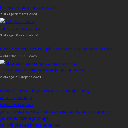
Fajne powitania na dzień dobry
2 lata ago
28 marca 2024
Jakie są państwa na Z
3 lata ago
10 sierpnia 2023
Pytania do dziewczyny – jakie zadawać, aby lepiej się poznać
3 lata ago
21 lutego 2023
Z czym jeść łososia wędzonego i jak go podać
2 lata ago
19 listopada 2024
Losowe artykuły
słodkich snów miłego wieczoru i spokojnej nocy
co to są kokołaje
wzrost w stopach
jak sprawdzić czy ktoś odczytał wiadomość na instagramie
jak zrobić czarnego snapa
jak odblokować kogoś na snapie