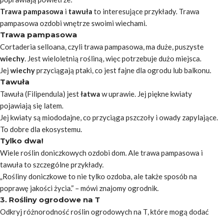
Trawa pampasowa
i
tawuła
to interesujące przykłady. Trawa
pampasowa ozdobi wnętrze swoimi wiechami.
Trawa pampasowa
Cortaderia selloana
, czyli trawa pampasowa, ma duże, puszyste
wiechy
. Jest wieloletnią rośliną, więc potrzebuje dużo miejsca.
Jej
wiechy
przyciągają ptaki, co jest fajne dla ogrodu lub balkonu.
Tawuła
Tawuła (
Filipendula
) jest
łatwa
w uprawie. Jej piękne kwiaty
pojawiają się latem.
Jej kwiaty są miododajne, co przyciąga pszczoły i owady zapylające.
To dobre dla ekosystemu.
Tylko dwa!
Wiele roślin doniczkowych ozdobi dom. Ale trawa pampasowa i
tawuła to szczególne przykłady.
„Rośliny doniczkowe to nie tylko ozdoba, ale także sposób na
poprawę jakości życia.” – mówi znajomy ogrodnik.
3. Rośliny ogrodowe na T
Odkryj różnorodność roślin ogrodowych na T, które mogą dodać