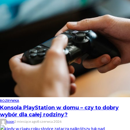
ROZRYWKA
Konsola PlayStation w domu – czy to dobry
wybór dla całej rodziny?
koon
2 miesiące ago
8 czerwca 2026