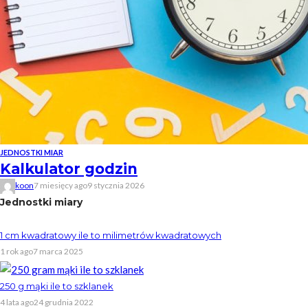
JEDNOSTKI MIAR
Kalkulator godzin
koon
7 miesięcy ago
9 stycznia 2026
Jednostki miary
1 cm kwadratowy ile to milimetrów kwadratowych
1 rok ago
7 marca 2025
250 g mąki ile to szklanek
4 lata ago
24 grudnia 2022