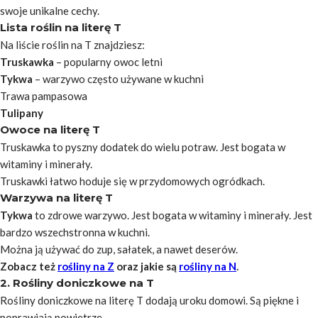
swoje unikalne cechy.
Lista roślin na literę T
Na liście roślin na T znajdziesz:
Truskawka
– popularny owoc letni
Tykwa
– warzywo często używane w kuchni
Trawa pampasowa
Tulipany
Owoce na literę T
Truskawka
to pyszny dodatek do wielu potraw. Jest bogata w
witaminy i minerały.
Truskawki łatwo hoduje się w przydomowych ogródkach.
Warzywa na literę T
Tykwa
to zdrowe warzywo. Jest bogata w witaminy i minerały. Jest
bardzo wszechstronna w kuchni.
Można ją używać do zup, sałatek, a nawet deserów.
Zobacz też
rośliny na Z
oraz jakie są
rośliny na N
.
2. Rośliny doniczkowe na T
Rośliny doniczkowe na literę T dodają uroku domowi. Są piękne i
poprawiają powietrze.