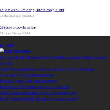
Ile jest w roku miesięcy które mają 31 dni
1 rok ago
23 czerwca 2025
25 tys kroków ile to km
3 lata ago
2 lutego 2024
Skontaktuj się z nami
Kontakt
Rozrywka
Ile kosztuje film reklamowy? Poznaj kluczowe czynniki wpływające
na cenę
Zbigniew Zaranek wiek, data urodzenia – znany wokalista
Celia Jaunat wiek, data urodzenia
Klaudia Carlos wiek, data urodzenia
Magdalena Pieczonka wiek, data urodzenia
Sylwia Gaczorek ile ma lat, data urodzenia, wiek
Piotr Cugowski wiek – ile ma lat, data urodzenia
Popularne