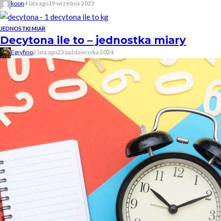
koon
4 lata ago
19 września 2022
JEDNOSTKI MIAR
Decytona ile to – jednostka miary
Egryfino
2 lata ago
23 października 2024