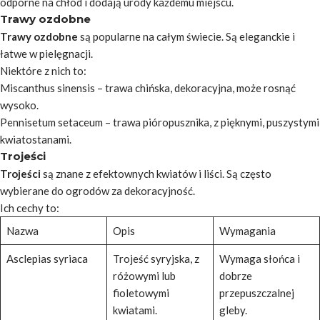
odporne na chłód i dodają urody każdemu miejscu.
Trawy ozdobne
Trawy ozdobne
są popularne na całym świecie. Są eleganckie i
łatwe w pielęgnacji.
Niektóre z nich to:
Miscanthus sinensis
– trawa chińska, dekoracyjna, może rosnąć
wysoko.
Pennisetum setaceum
– trawa pióropusznika, z pięknymi, puszystymi
kwiatostanami.
Trojeści
Trojeści
są znane z efektownych kwiatów i liści. Są często
wybierane do ogrodów za dekoracyjność.
Ich cechy to:
Nazwa
Opis
Wymagania
Asclepias syriaca
Trojeść syryjska, z
Wymaga słońca i
różowymi lub
dobrze
fioletowymi
przepuszczalnej
kwiatami.
gleby.