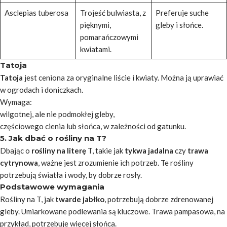
Asclepias tuberosa
Trojeść bulwiasta, z
Preferuje suche
pięknymi,
gleby i słońce.
pomarańczowymi
kwiatami.
Tatoja
Tatoja
jest ceniona za oryginalne liście i kwiaty. Można ją uprawiać
w ogrodach i doniczkach.
Wymaga:
wilgotnej, ale nie podmokłej gleby,
częściowego cienia lub słońca, w zależności od gatunku.
5. Jak dbać o rośliny na T?
Dbając o
rośliny na literę
T, takie jak
tykwa jadalna
czy
trawa
cytrynowa
, ważne jest zrozumienie ich potrzeb. Te rośliny
potrzebują światła i wody, by dobrze rosły.
Podstawowe wymagania
Rośliny na T, jak
twarde jabłko
, potrzebują dobrze zdrenowanej
gleby. Umiarkowane podlewania są kluczowe. Trawa pampasowa, na
przykład, potrzebuje więcej słońca.