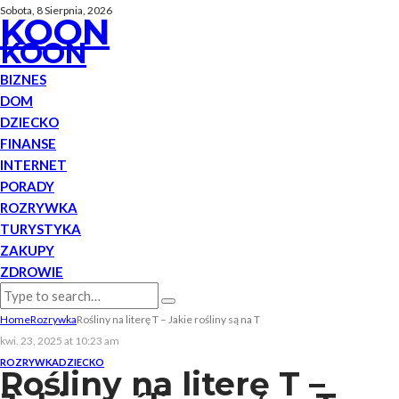
Sobota, 8 Sierpnia, 2026
KOON
KOON
BIZNES
DOM
DZIECKO
FINANSE
INTERNET
PORADY
ROZRYWKA
TURYSTYKA
ZAKUPY
ZDROWIE
Home
Rozrywka
Rośliny na literę T – Jakie rośliny są na T
kwi. 23, 2025 at 10:23 am
ROZRYWKA
DZIECKO
Rośliny na literę T –