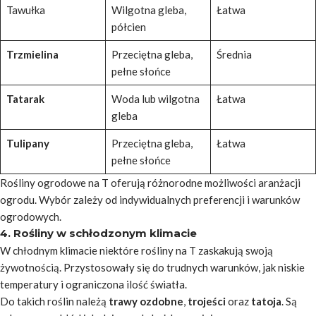
Tawułka
Wilgotna gleba,
Łatwa
półcien
Trzmielina
Przeciętna gleba,
Średnia
pełne słońce
Tatarak
Woda lub wilgotna
Łatwa
gleba
Tulipany
Przeciętna gleba,
Łatwa
pełne słońce
Rośliny ogrodowe na T oferują różnorodne możliwości aranżacji
ogrodu. Wybór zależy od indywidualnych preferencji i warunków
ogrodowych.
4. Rośliny w schłodzonym klimacie
W chłodnym klimacie niektóre rośliny na T zaskakują swoją
żywotnością. Przystosowały się do trudnych warunków, jak niskie
temperatury i ograniczona ilość światła.
Do takich roślin należą
trawy ozdobne
,
trojeści
oraz
tatoja
. Są