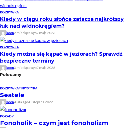
ROZRYWKA
Kiedy w ciągu roku słońce zatacza najkrótszy
łuk nad widnokręgiem?
koon
2 miesiące ago
7 maja 2026
ROZRYWKA
Kiedy można się kąpać w jeziorach? Sprawdź
bezpieczne terminy
koon
3 miesiące ago
7 maja 2026
Polecamy
ROZRYWKA
TURYSTYKA
Seatele
koon
4 lata ago
4 listopada 2022
PORADY
Fonoholik – czym jest fonoholizm