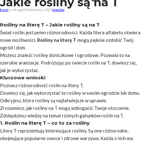
Jakie rośliny są na T
koon
1 rok ago
24 kwietnia 2025
popular
Rośliny na literę T – Jakie rośliny są na T
Świat roślin jest pełen różnorodności. Każda litera alfabetu otwiera
nowe możliwości.
Rośliny na literę T
mogą pięknie ozdobić Twój
ogród i dom.
Możesz znaleźć rośliny
doniczkowe
i ogrodowe. Pozwala to na
szerokie aranżacje. Podróżując po świecie roślin na T, dowiesz się,
jak je wykorzystać.
Kluczowe wnioski
Poznasz różnorodność roślin na literę T.
Dowiesz się, jak wykorzystać te rośliny w swoim ogrodzie lub domu.
Odkryjesz, które rośliny są najłatwiejsze w uprawie.
Zrozumiesz, jak rośliny na T mogą wzbogacić Twoje otoczenie.
Zdobędziesz wiedzę na temat różnych gatunków roślin na T.
1. Roślin na literę T – co to za rośliny
Literę T reprezentują interesujące rośliny. Są one różnorodne,
obejmujące popularne owoce i zdrowe warzywa. Każda z nich ma