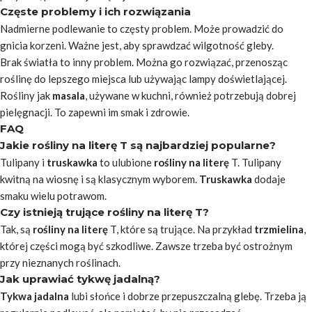
Częste problemy i ich rozwiązania
Nadmierne podlewanie to częsty problem. Może prowadzić do
gnicia korzeni. Ważne jest, aby sprawdzać wilgotność gleby.
Brak światła to inny problem. Można go rozwiązać, przenosząc
roślinę do lepszego miejsca lub używając lampy doświetlającej.
Rośliny jak
masala
, używane w kuchni, również potrzebują dobrej
pielęgnacji. To zapewni im smak i zdrowie.
FAQ
Jakie rośliny na literę T są najbardziej popularne?
Tulipany i
truskawka
to ulubione
rośliny na literę
T. Tulipany
kwitną na wiosnę i są klasycznym wyborem.
Truskawka
dodaje
smaku wielu potrawom.
Czy istnieją trujące rośliny na literę T?
Tak, są
rośliny na literę
T, które są trujące. Na przykład
trzmielina
,
której części mogą być szkodliwe. Zawsze trzeba być ostrożnym
przy nieznanych roślinach.
Jak uprawiać tykwę jadalną?
Tykwa jadalna
lubi słońce i dobrze przepuszczalną glebę. Trzeba ją