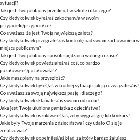
sytuacji?
Jaki jest Twój ulubiony przedmiot w szkole i dlaczego?
Czy kiedykolwiek byłeś/aś zakochany/a w swoim
przyjacielu/przyjaciółce?
Co uważasz, że jest Twoją największą zaletą?
Czy kiedykolwiek przegrałeś/aś kontrolę nad swoim zachowaniem w
miejscu publicznym?
Jaki jest Twój ulubiony sposób spędzania wolnego czasu?
Czy kiedykolwiek powiedziałeś/aś coś, co bardzo
pożałowałeś/pożałowałaś?
Jakie masz plany na przyszłość?
Czy kiedykolwiek byłeś/aś w trudnej sytuacji i jak ją rozwiązałeś/aś?
Co uważasz za swoją największą pasję i dlaczego?
Czy kiedykolwiek skłamałeś/aś swoim rodzicom?
Jaka jest Twoja ulubiona pamiątka z dzieciństwa?
Czy kiedykolwiek oszukiwałeś/aś, żeby wygrać grę lub konkurs?
Jakie były Twoje marzenia z dzieciństwa i czy udało Ci się je
zrealizować?
Czy kiedykolwiek popełniłeś/aś błąd, za który bardzo żałujesz