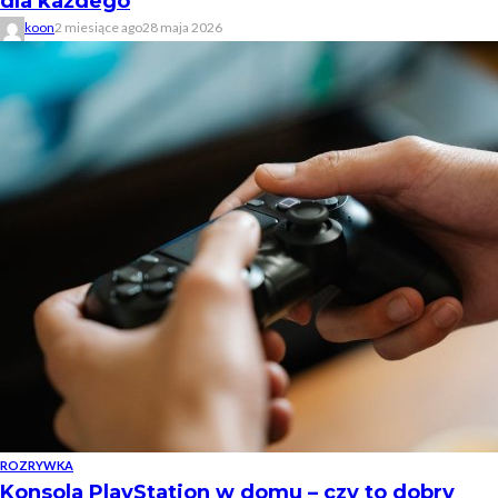
dla każdego
koon
2 miesiące ago
28 maja 2026
ROZRYWKA
Konsola PlayStation w domu – czy to dobry