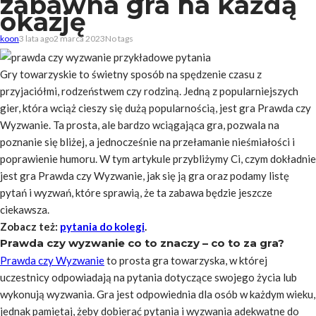
zabawna gra na każdą
okazję
koon
3 lata ago
2 marca 2023
No tags
Gry towarzyskie to świetny sposób na spędzenie czasu z
przyjaciółmi, rodzeństwem czy rodziną. Jedną z popularniejszych
gier, która wciąż cieszy się dużą popularnością, jest gra Prawda czy
Wyzwanie. Ta prosta, ale bardzo wciągająca gra, pozwala na
poznanie się bliżej, a jednocześnie na przełamanie nieśmiałości i
poprawienie humoru. W tym artykule przybliżymy Ci, czym dokładnie
jest gra Prawda czy Wyzwanie, jak się ją gra oraz podamy listę
pytań i wyzwań, które sprawią, że ta zabawa będzie jeszcze
ciekawsza.
Zobacz też:
pytania do kolegi
.
Prawda czy wyzwanie co to znaczy – co to za gra?
Prawda czy Wyzwanie
to prosta gra towarzyska, w której
uczestnicy odpowiadają na pytania dotyczące swojego życia lub
wykonują wyzwania. Gra jest odpowiednia dla osób w każdym wieku,
jednak pamiętaj, żeby dobierać pytania i wyzwania adekwatne do