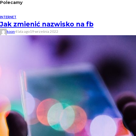
Polecamy
INTERNET
Jak zmienić nazwisko na fb
koon
4 lata ago
19 września 2022