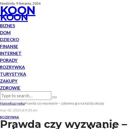
Niedziela, 9 Sierpnia, 2026
KOON
KOON
BIZNES
DOM
DZIECKO
FINANSE
INTERNET
PORADY
ROZRYWKA
TURYSTYKA
ZAKUPY
ZDROWIE
Home
Rozrywka
Prawda czy wyzwanie – zabawna gra na każdą okazję
mar. 02, 2023 at 9:33 am
ROZRYWKA
Prawda czy wyzwanie –