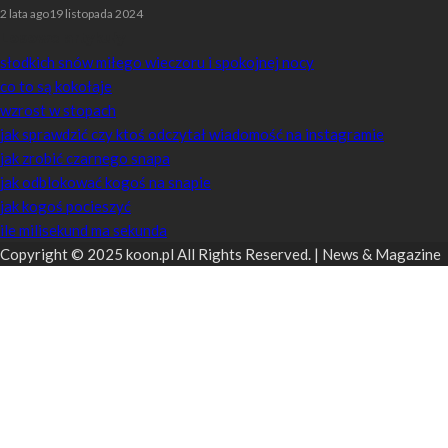
2 lata ago
19 listopada 2024
Losowe artykuły
słodkich snów miłego wieczoru i spokojnej nocy
co to są kokołaje
wzrost w stopach
jak sprawdzić czy ktoś odczytał wiadomość na instagramie
jak zrobić czarnego snapa
jak odblokować kogoś na snapie
jak kogoś pocieszyć
ile milisekund ma sekunda
Copyright © 2025 koon.pl All Rights Reserved. | News & Magazine