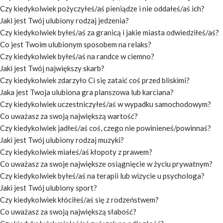
Czy kiedykolwiek pożyczyłeś/aś pieniądze i nie oddałeś/aś ich?
Jaki jest Twój ulubiony rodzaj jedzenia?
Czy kiedykolwiek byłeś/aś za granicą i jakie miasta odwiedziłeś/aś?
Co jest Twoim ulubionym sposobem na relaks?
Czy kiedykolwiek byłeś/aś na randce w ciemno?
Jaki jest Twój największy skarb?
Czy kiedykolwiek zdarzyło Ci się zataić coś przed bliskimi?
Jaka jest Twoja ulubiona gra planszowa lub karciana?
Czy kiedykolwiek uczestniczyłeś/aś w wypadku samochodowym?
Co uważasz za swoją największą wartość?
Czy kiedykolwiek jadłeś/aś coś, czego nie powinieneś/powinnaś?
Jaki jest Twój ulubiony rodzaj muzyki?
Czy kiedykolwiek miałeś/aś kłopoty z prawem?
Co uważasz za swoje największe osiągnięcie w życiu prywatnym?
Czy kiedykolwiek byłeś/aś na terapii lub wizycie u psychologa?
Jaki jest Twój ulubiony sport?
Czy kiedykolwiek kłóciłeś/aś się z rodzeństwem?
Co uważasz za swoją największą słabość?