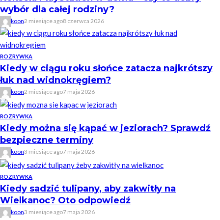
wybór dla całej rodziny?
koon
2 miesiące ago
8 czerwca 2026
ROZRYWKA
Kiedy w ciągu roku słońce zatacza najkrótszy
łuk nad widnokręgiem?
koon
2 miesiące ago
7 maja 2026
ROZRYWKA
Kiedy można się kąpać w jeziorach? Sprawdź
bezpieczne terminy
koon
3 miesiące ago
7 maja 2026
ROZRYWKA
Kiedy sadzić tulipany, aby zakwitły na
Wielkanoc? Oto odpowiedź
koon
3 miesiące ago
7 maja 2026