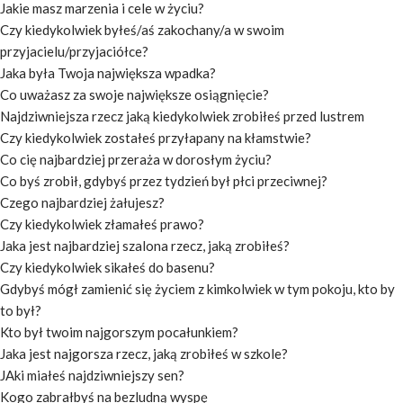
Jakie masz marzenia i cele w życiu?
Czy kiedykolwiek byłeś/aś zakochany/a w swoim
przyjacielu/przyjaciółce?
Jaka była Twoja największa wpadka?
Co uważasz za swoje największe osiągnięcie?
Najdziwniejsza rzecz jaką kiedykolwiek zrobiłeś przed lustrem
Czy kiedykolwiek zostałeś przyłapany na kłamstwie?
Co cię najbardziej przeraża w dorosłym życiu?
Co byś zrobił, gdybyś przez tydzień był płci przeciwnej?
Czego najbardziej żałujesz?
Czy kiedykolwiek złamałeś prawo?
Jaka jest najbardziej szalona rzecz, jaką zrobiłeś?
Czy kiedykolwiek sikałeś do basenu?
Gdybyś mógł zamienić się życiem z kimkolwiek w tym pokoju, kto by
to był?
Kto był twoim najgorszym pocałunkiem?
Jaka jest najgorsza rzecz, jaką zrobiłeś w szkole?
JAki miałeś najdziwniejszy sen?
Kogo zabrałbyś na bezludną wyspę