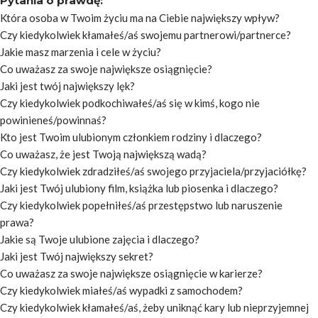
Pytania o prawdę:
Która osoba w Twoim życiu ma na Ciebie największy wpływ?
Czy kiedykolwiek kłamałeś/aś swojemu partnerowi/partnerce?
Jakie masz marzenia i cele w życiu?
Co uważasz za swoje największe osiągnięcie?
Jaki jest twój największy lęk?
Czy kiedykolwiek podkochiwałeś/aś się w kimś, kogo nie
powinieneś/powinnaś?
Kto jest Twoim ulubionym członkiem rodziny i dlaczego?
Co uważasz, że jest Twoją największą wadą?
Czy kiedykolwiek zdradziłeś/aś swojego przyjaciela/przyjaciółkę?
Jaki jest Twój ulubiony film, książka lub piosenka i dlaczego?
Czy kiedykolwiek popełniłeś/aś przestępstwo lub naruszenie
prawa?
Jakie są Twoje ulubione zajęcia i dlaczego?
Jaki jest Twój największy sekret?
Co uważasz za swoje największe osiągnięcie w karierze?
Czy kiedykolwiek miałeś/aś wypadki z samochodem?
Czy kiedykolwiek kłamałeś/aś, żeby uniknąć kary lub nieprzyjemnej