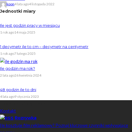
koon
4 lata ago
4 listopada 2022
Jednostki miary
Ile jest godzin pracy w miesiącu
1 rok ago
14 maja 2025
1 decymetr ile to cm – decymetr na centymetr
1 rok ago
7 lutego 2025
Ile godzin ma rok?
2 lata ago
26 kwietnia 2024
48 godzin ile to dni
4 lata ago
9 stycznia 2023
Skontaktuj się z nami
Kontakt
Rozrywka
Ile kosztuje film reklamowy? Poznaj kluczowe czynniki wpływające