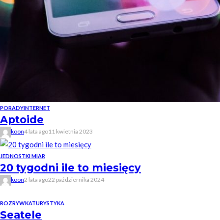
PORADY
INTERNET
Aptoide
koon
4 lata ago
11 kwietnia 2023
JEDNOSTKI MIAR
20 tygodni ile to miesięcy
koon
2 lata ago
22 października 2024
ROZRYWKA
TURYSTYKA
Seatele