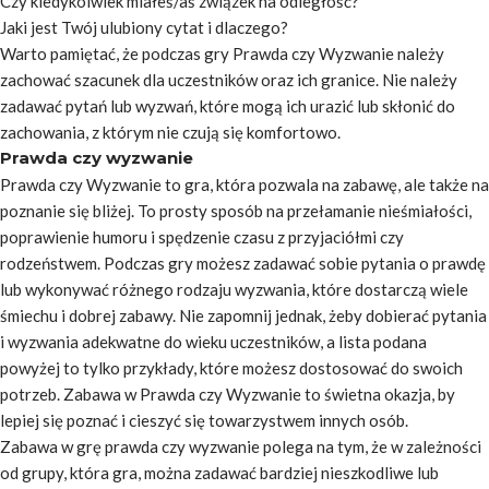
Czy kiedykolwiek miałeś/aś związek na odległość?
Jaki jest Twój ulubiony cytat i dlaczego?
Warto pamiętać, że podczas gry Prawda czy Wyzwanie należy
zachować szacunek dla uczestników oraz ich granice. Nie należy
zadawać pytań lub wyzwań, które mogą ich urazić lub skłonić do
zachowania, z którym nie czują się komfortowo.
Prawda czy wyzwanie
Prawda czy Wyzwanie to gra, która pozwala na zabawę, ale także na
poznanie się bliżej. To prosty sposób na przełamanie nieśmiałości,
poprawienie humoru i spędzenie czasu z przyjaciółmi czy
rodzeństwem. Podczas gry możesz zadawać sobie pytania o prawdę
lub wykonywać różnego rodzaju wyzwania, które dostarczą wiele
śmiechu i dobrej zabawy. Nie zapomnij jednak, żeby dobierać pytania
i wyzwania adekwatne do wieku uczestników, a lista podana
powyżej to tylko przykłady, które możesz dostosować do swoich
potrzeb. Zabawa w Prawda czy Wyzwanie to świetna okazja, by
lepiej się poznać i cieszyć się towarzystwem innych osób.
Zabawa w grę prawda czy wyzwanie polega na tym, że w zależności
od grupy, która gra, można zadawać bardziej nieszkodliwe lub