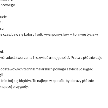
końcowego.
ucie
śli
esu
e czas, baw się kolory i odkrywaj pomysłów — to inwestycja w
ni.
ć radość tworzenia i rozwijać umiejętności. Praca z płótnie daje
i podstawowych technik malarskich pomaga szybciej osiągać
ii.
i nie bój się błędów. To najlepszy sposób, by obrazy płótnie
onującej przygody.
?