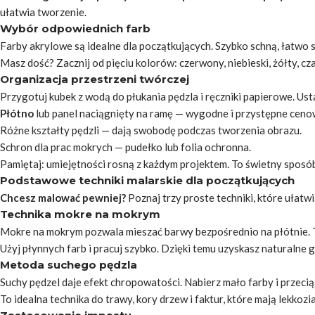
ułatwia tworzenie.
Wybór odpowiednich farb
Farby akrylowe
są idealne dla początkujących. Szybko schną, łatwo s
Masz dość? Zacznij od pięciu kolorów: czerwony, niebieski, żółty, cz
Organizacja przestrzeni twórczej
Przygotuj kubek z wodą do płukania pędzla i ręczniki papierowe. Ust
Płótno
lub panel naciągnięty na ramę — wygodne i przystępne ceno
Różne kształty pędzli — dają swobodę podczas tworzenia obrazu.
Schron dla prac mokrych — pudełko lub folia ochronna.
Pamiętaj: umiejętności rosną z każdym projektem. To świetny sposób
Podstawowe techniki malarskie dla początkujących
Chcesz malować pewniej?
Poznaj trzy proste techniki, które ułatwi
Technika mokre na mokrym
Mokre na mokrym
pozwala mieszać barwy bezpośrednio na płótnie. To
Użyj płynnych farb i pracuj szybko. Dzięki temu uzyskasz naturalne gr
Metoda suchego pędzla
Suchy pędzel daje efekt chropowatości. Nabierz mało farby i przecią
To idealna technika do trawy, kory drzew i faktur, które mają lekkozi