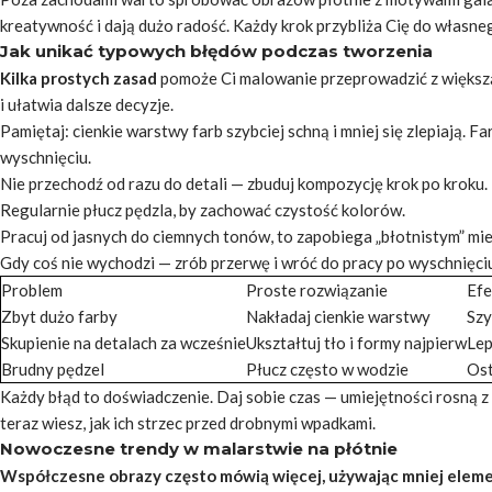
kreatywność i dają dużo radość. Każdy krok przybliża Cię do własn
Jak unikać typowych błędów podczas tworzenia
Kilka prostych zasad
pomoże Ci malowanie przeprowadzić z większą 
i ułatwia dalsze decyzje.
Pamiętaj
: cienkie warstwy farb szybciej schną i mniej się zlepiają.
wyschnięciu.
Nie przechodź od razu do detali — zbuduj kompozycję krok po kroku.
Regularnie płucz pędzla, by zachować czystość kolorów.
Pracuj od jasnych do ciemnych tonów, to zapobiega „błotnistym” mi
Gdy coś nie wychodzi — zrób przerwę i wróć do pracy po wyschnięci
Problem
Proste rozwiązanie
Efe
Zbyt dużo farby
Nakładaj cienkie warstwy
Szy
Skupienie na detalach za wcześnie
Ukształtuj tło i formy najpierw
Lep
Brudny pędzel
Płucz często w wodzie
Ost
Każdy błąd to doświadczenie. Daj sobie czas — umiejętności rosną z
teraz wiesz, jak ich strzec przed drobnymi wpadkami.
Nowoczesne trendy w malarstwie na płótnie
Współczesne obrazy często mówią więcej, używając mniej elem