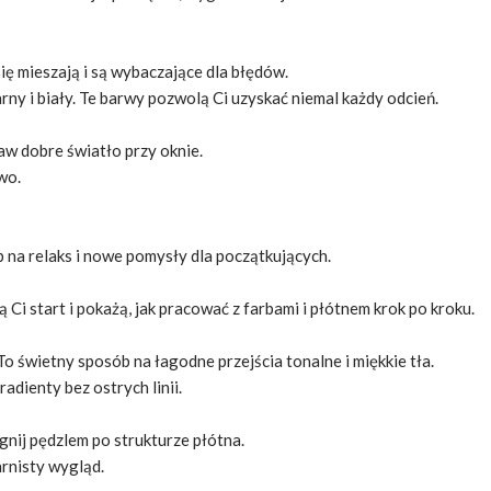
ię mieszają i są wybaczające dla błędów.
arny i biały. Te barwy pozwolą Ci uzyskać niemal każdy odcień.
aw dobre światło przy oknie.
wo.
 na relaks i nowe pomysły dla początkujących.
ą Ci start i pokażą, jak pracować z farbami i płótnem krok po kroku.
 świetny sposób na łagodne przejścia tonalne i miękkie tła.
adienty bez ostrych linii.
gnij pędzlem po strukturze płótna.
arnisty wygląd.