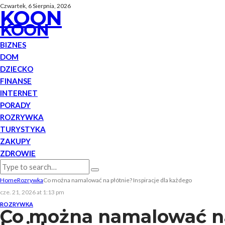
Czwartek, 6 Sierpnia, 2026
KOON
KOON
BIZNES
DOM
DZIECKO
FINANSE
INTERNET
PORADY
ROZRYWKA
TURYSTYKA
ZAKUPY
ZDROWIE
Home
Rozrywka
Co można namalować na płótnie? Inspiracje dla każdego
cze. 21, 2026 at 1:13 pm
ROZRYWKA
Co można namalować na 