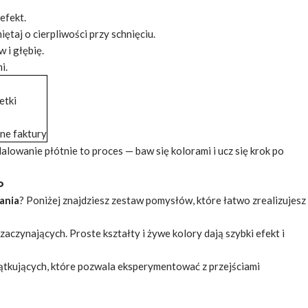
efekt.
ętaj o cierpliwości przy schnięciu.
 i głębię.
i.
etki
cne faktury
alowanie płótnie to proces — baw się kolorami i ucz się krok po
o
ania
? Poniżej znajdziesz zestaw pomysłów, które łatwo zrealizujesz
 zaczynających. Proste kształty i żywe
kolory
dają szybki efekt i
zątkujących, które pozwala eksperymentować z przejściami