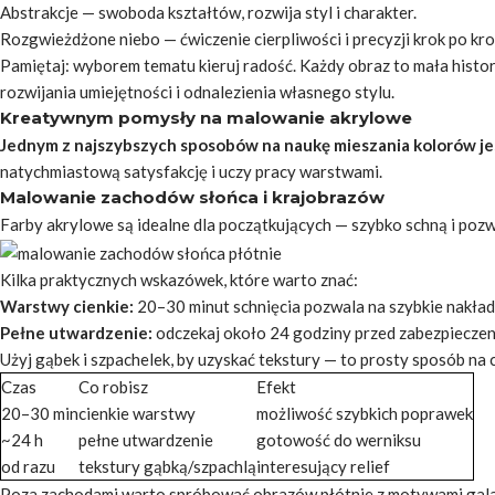
Abstrakcje — swoboda kształtów, rozwija styl i charakter.
Rozgwieżdżone niebo — ćwiczenie cierpliwości i precyzji krok po kro
Pamiętaj: wyborem tematu kieruj radość. Każdy obraz to mała histo
rozwijania umiejętności i odnalezienia własnego stylu.
Kreatywnym pomysły na malowanie akrylowe
Jednym z najszybszych sposobów na naukę mieszania kolorów je
natychmiastową satysfakcję i uczy pracy warstwami.
Malowanie zachodów słońca i krajobrazów
Farby akrylowe
są idealne dla początkujących — szybko schną i pozw
Kilka praktycznych wskazówek, które warto znać:
Warstwy cienkie:
20–30 minut schnięcia pozwala na szybkie nakład
Pełne utwardzenie:
odczekaj około 24 godziny przed zabezpiecze
Użyj gąbek i szpachelek, by uzyskać tekstury — to prosty sposób na 
Czas
Co robisz
Efekt
20–30 min
cienkie warstwy
możliwość szybkich poprawek
~24 h
pełne utwardzenie
gotowość do werniksu
od razu
tekstury gąbką/szpachlą
interesujący relief
Poza zachodami warto spróbować obrazów płótnie z motywami galakt