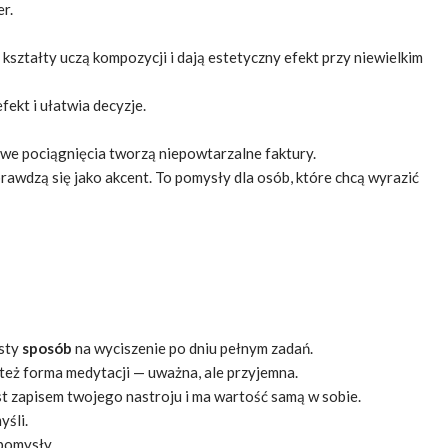
r.
ształty uczą kompozycji i dają estetyczny efekt przy niewielkim
fekt i ułatwia decyzje.
ywe pociągnięcia tworzą niepowtarzalne faktury.
rawdzą się jako akcent. To pomysły dla osób, które chcą wyrazić
osty
sposób
na wyciszenie po dniu pełnym zadań.
 też forma medytacji — uważna, ale przyjemna.
t zapisem twojego nastroju i ma wartość samą w sobie.
yśli.
pomysły.