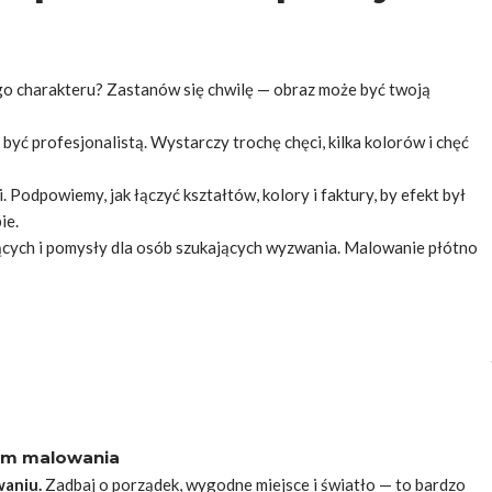
ego charakteru? Zastanów się chwilę — obraz może być twoją
yć profesjonalistą. Wystarczy trochę chęci, kilka kolorów i chęć
 Podpowiemy, jak łączyć kształtów, kolory i faktury, by efekt był
ie.
jących i pomysły dla osób szukających wyzwania. Malowanie płótno
iem malowania
waniu.
Zadbaj o porządek, wygodne miejsce i światło — to bardzo