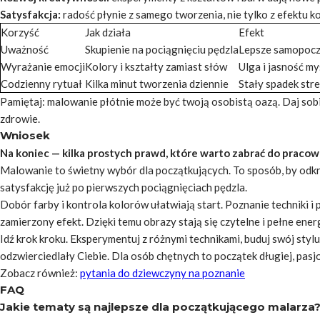
Satysfakcja:
radość płynie z samego tworzenia, nie tylko z efektu 
Korzyść
Jak działa
Efekt
Uważność
Skupienie na pociągnięciu pędzla
Lepsze samopocz
Wyrażanie emocji
Kolory i kształty zamiast słów
Ulga i jasność my
Codzienny rytuał
Kilka minut tworzenia dziennie
Stały spadek str
Pamiętaj: malowanie płótnie może być twoją osobistą oazą. Daj sobi
zdrowie.
Wniosek
Na koniec — kilka prostych prawd, które warto zabrać do pracow
Malowanie to świetny wybór dla początkujących. To sposób, by odkry
satysfakcję już po pierwszych pociągnięciach pędzla.
Dobór farby i kontrola kolorów ułatwiają start. Poznanie techniki 
zamierzony efekt. Dzięki temu obrazy stają się czytelne i pełne energ
Idź krok kroku. Eksperymentuj z różnymi technikami, buduj swój stylu 
odzwierciedlały Ciebie. Dla osób chętnych to początek długiej, pasj
Zobacz również:
pytania do dziewczyny na poznanie
FAQ
Jakie tematy są najlepsze dla początkującego malarza