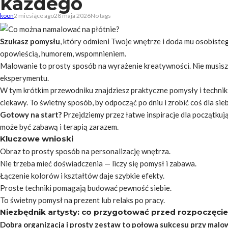
każdego
koon
2 miesiące ago
28 maja 2026
No tags
Szukasz pomysłu
, który odmieni Twoje wnętrze i doda mu osobist
opowieścią, humorem, wspomnieniem.
Malowanie
to prosty sposób na wyrażenie kreatywności. Nie musisz b
eksperymentu.
W tym krótkim przewodniku znajdziesz praktyczne pomysły i techniki.
ciekawy. To świetny sposób, by odpocząć po dniu i zrobić coś dla sieb
Gotowy na start?
Przejdziemy przez łatwe inspiracje dla początku
może być zabawą i terapią zarazem.
Kluczowe wnioski
Obraz to prosty sposób na personalizację wnętrza.
Nie trzeba mieć doświadczenia — liczy się pomysł i zabawa.
Łączenie kolorów i kształtów daje szybkie efekty.
Proste techniki pomagają budować pewność siebie.
To świetny pomysł na prezent lub relaks po pracy.
Niezbędnik artysty: co przygotować przed rozpoczęc
Dobra organizacja i prosty zestaw to połowa sukcesu przy malo