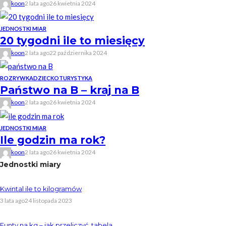
koon
2 lata ago
26 kwietnia 2024
JEDNOSTKI MIAR
20 tygodni ile to miesięcy
koon
2 lata ago
22 października 2024
ROZRYWKA
DZIECKO
TURYSTYKA
Państwo na B – kraj na B
koon
2 lata ago
26 kwietnia 2024
JEDNOSTKI MIAR
Ile godzin ma rok?
koon
2 lata ago
26 kwietnia 2024
Jednostki miary
Kwintal ile to kilogramów
3 lata ago
24 listopada 2023
Funty na kg – jak przeliczyć, tabela