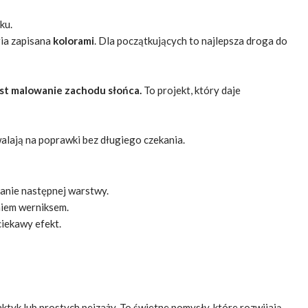
ku.
ria zapisana
kolorami
. Dla początkujących to najlepsza droga do
st malowanie zachodu słońca.
To projekt, który daje
alają na poprawki bez długiego czekania.
anie następnej warstwy.
niem werniksem.
ciekawy efekt.
yk lub prostych pejzaży. To świetne pomysły, które rozwijają