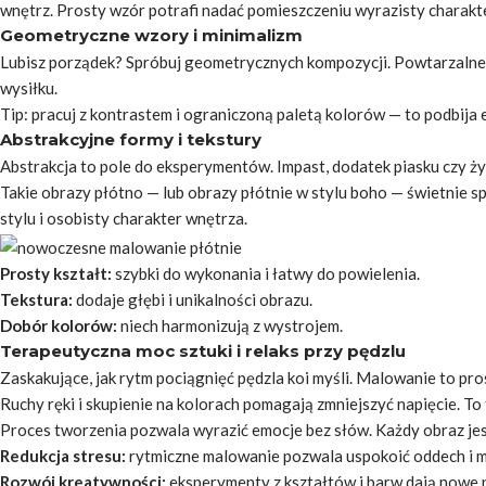
wnętrz. Prosty wzór potrafi nadać pomieszczeniu wyrazisty charakte
Geometryczne wzory i minimalizm
Lubisz porządek? Spróbuj geometrycznych kompozycji. Powtarzalne k
wysiłku.
Tip:
pracuj z kontrastem i ograniczoną paletą kolorów — to podbija e
Abstrakcyjne formy i tekstury
Abstrakcja to pole do eksperymentów. Impast, dodatek piasku czy ż
Takie obrazy płótno — lub obrazy płótnie w stylu boho — świetnie sp
stylu i osobisty charakter wnętrza.
Prosty kształt:
szybki do wykonania i łatwy do powielenia.
Tekstura:
dodaje głębi i unikalności obrazu.
Dobór kolorów:
niech harmonizują z wystrojem.
Terapeutyczna moc sztuki i relaks przy pędzlu
Zaskakujące, jak rytm pociągnięć pędzla koi myśli. Malowanie to pr
Ruchy ręki
i skupienie na kolorach pomagają zmniejszyć napięcie. To
Proces tworzenia pozwala wyrazić emocje bez słów. Każdy obraz jes
Redukcja stresu:
rytmiczne malowanie pozwala uspokoić oddech i m
Rozwój kreatywności:
eksperymenty z kształtów i barw dają nowe 