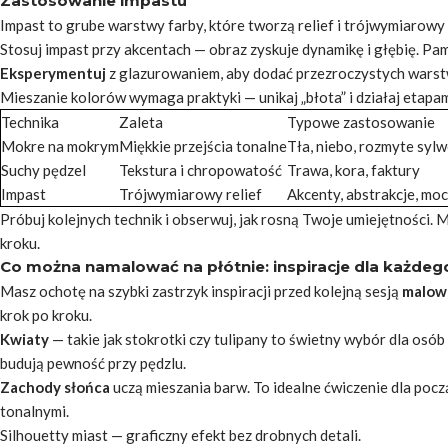
Zastosowanie impastu
Impast to grube warstwy farby, które tworzą relief i trójwymiarowy 
Stosuj impast przy akcentach — obraz zyskuje dynamikę i głębię. Pami
Eksperymentuj
z glazurowaniem, aby dodać przezroczystych warstw
Mieszanie kolorów wymaga praktyki — unikaj „błota” i działaj etapam
Technika
Zaleta
Typowe zastosowanie
Mokre na mokrym
Miękkie przejścia tonalne
Tła, niebo, rozmyte sylw
Suchy pędzel
Tekstura i chropowatość
Trawa, kora, faktury
Impast
Trójwymiarowy relief
Akcenty, abstrakcje, mo
Próbuj kolejnych technik i obserwuj, jak rosną Twoje umiejętności. M
kroku.
Co można namalować na płótnie: inspiracje dla każdeg
Masz ochotę na szybki zastrzyk inspiracji przed kolejną sesją
malow
krok po kroku.
Kwiaty
— takie jak stokrotki czy tulipany to świetny wybór dla osób
budują pewność przy pędzlu.
Zachody słońca
uczą mieszania barw. To idealne ćwiczenie dla poc
tonalnymi.
Silhouetty miast — graficzny efekt bez drobnych detali.