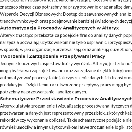
znacząco skraca czas potrzebny na przygotowanie oraz analizę dan
Wsparcie Decyzji Biznesowych: Dostęp do zaawansowanych analiz 
trendów rynkowych oraz podejmowanie bardziej świadomych decyzj
Automatyzacja Procesów Analitycznych w Alteryx
Alteryx znacząco przekształca podejście firm do analizy danych p
narzędzia pozwalają użytkownikom nie tylko usprawnić i przyspiesz
w sposób, w jaki organizacje przetwarzają oraz analizują duże zbior
Tworzenie i Zarządzanie Przepływami Pracy
Jednym z kluczowych aspektów, który wyróżnia Alteryx, jest zdolno
mogą być łatwo zaprojektowane oraz zarządzane dzięki intuicyjnemu 
automatyzować procesy takie jak czyszczenie danych, ich transfor
predykcyjne. Dzięki temu, raz utworzone przepływy pracy mogą być 
potrzebny na przetwarzanie i analizę danych.
Schematyczne Przedstawienie Procesów Analitycznyc
Alteryx ułatwia zrozumienie i wizualizację procesów analitycznych
przetwarzania danych jest reprezentowany przez blok, z których każd
rekordów czy wykonanie obliczeń. Takie schematyczne podejście nie
również umożliwia innym użytkownikom łatwe zrozumienie logiki st