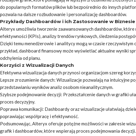
do popularnych formatów plików lub bezpośrednio do innych platform
pozwala na dalsze rozbudowanie i personalizację dashboardów.
Przykłady Dashboardów i ich Zastosowanie w Biznesie
Alteryx umożliwia tworzenie zaawansowanych dashboardów, które
efektywności (KPIs), analizy trendów rynkowych, śledzenia postęp
Dzięki temu menedżerowie i analitycy mogą w czasie rzeczywistym 
przykład, dashboard finansowy może wyświetlać aktualne wyniki sprz
odchylenia od planu.
Korzyści z Wizualizacji Danych
Efektywna wizualizacja danych przynosi organizacjom szereg korzyś
Lepsze zrozumienie danych: Wizualizacje pozwalają na intuicyjne p
przedstawianiu wyników analiz osobom nieanalitycznym.
Szybsze podejmowanie decyzji: Przekształcenie danych w grafiki uł
proces decyzyjny.
Poprawa komunikacji: Dashboardy oraz wizualizacje ułatwiają dzielen
poprawiając współpracę i efektywność.
Podsumowując, Alteryx oferuje potężne możliwości w zakresie wizua
grafik i dashboardów, które wspierają proces podejmowania decyzji. 