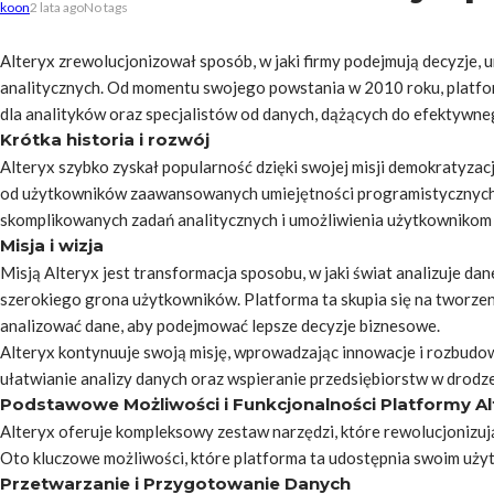
koon
2 lata ago
No tags
Alteryx zrewolucjonizował sposób, w jaki firmy podejmują decyzje,
analitycznych. Od momentu swojego powstania w 2010 roku, platfor
dla analityków oraz specjalistów od danych, dążących do efektywne
Krótka historia i rozwój
Alteryx szybko zyskał popularność dzięki swojej misji demokratyzacj
od użytkowników zaawansowanych umiejętności programistycznych.
skomplikowanych zadań analitycznych i umożliwienia użytkownikom 
Misja i wizja
Misją Alteryx jest transformacja sposobu, w jaki świat analizuje d
szerokiego grona użytkowników. Platforma ta skupia się na tworze
analizować dane, aby podejmować lepsze decyzje biznesowe.
Alteryx kontynuuje swoją misję, wprowadzając innowacje i rozbud
ułatwianie analizy danych oraz wspieranie przedsiębiorstw w drodze
Podstawowe Możliwości i Funkcjonalności Platformy Al
Alteryx oferuje kompleksowy zestaw narzędzi, które rewolucjonizuj
Oto kluczowe możliwości, które platforma ta udostępnia swoim uż
Przetwarzanie i Przygotowanie Danych