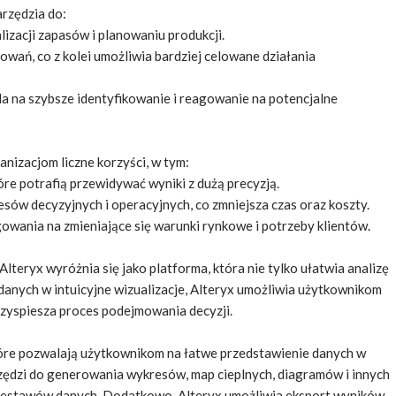
rzędzia do:
zacji zapasów i planowaniu produkcji.
owań, co z kolei umożliwia bardziej celowane działania
a na szybsze identyfikowanie i reagowanie na potencjalne
anizacjom liczne korzyści, w tym:
e potrafią przewidywać wyniki z dużą precyzją.
ów decyzyjnych i operacyjnych, co zmniejsza czas oraz koszty.
owania na zmieniające się warunki rynkowe i potrzeby klientów.
teryx wyróżnia się jako platforma, która nie tylko ułatwia analizę
 danych w intuicyjne wizualizacje, Alteryx umożliwia użytkownikom
rzyspiesza proces podejmowania decyzji.
które pozwalają użytkownikom na łatwe przedstawienie danych w
ędzi do generowania wykresów, map cieplnych, diagramów i innych
 zestawów danych. Dodatkowo, Alteryx umożliwia eksport wyników