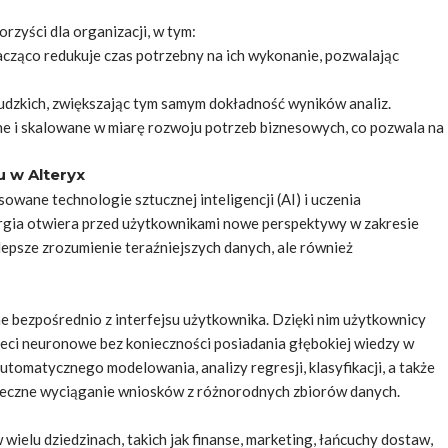
zyści dla organizacji, w tym:
ząco redukuje czas potrzebny na ich wykonanie, pozwalając
dzkich, zwiększając tym samym dokładność wyników analiz.
 i skalowane w miarę rozwoju potrzeb biznesowych, co pozwala na
u w Alteryx
wane technologie sztucznej inteligencji (AI) i uczenia
rgia otwiera przed użytkownikami nowe perspektywy w zakresie
 lepsze zrozumienie teraźniejszych danych, ale również
ne bezpośrednio z interfejsu użytkownika. Dzięki nim użytkownicy
ieci neuronowe bez konieczności posiadania głębokiej wiedzy w
tomatycznego modelowania, analizy regresji, klasyfikacji, a także
kuteczne wyciąganie wniosków z różnorodnych zbiorów danych.
elu dziedzinach, takich jak finanse, marketing, łańcuchy dostaw,