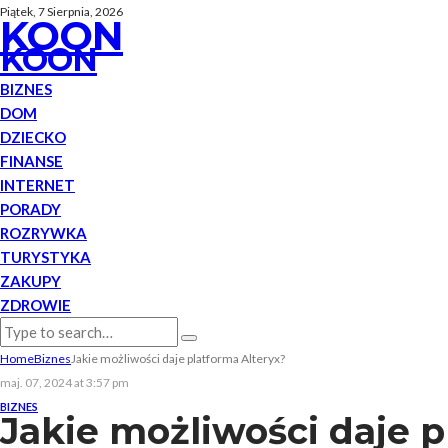
Piątek, 7 Sierpnia, 2026
KOON
KOON
BIZNES
DOM
DZIECKO
FINANSE
INTERNET
PORADY
ROZRYWKA
TURYSTYKA
ZAKUPY
ZDROWIE
Home
Biznes
Jakie możliwości daje platforma Alteryx?
maj. 07, 2024 at 3:57 pm
BIZNES
Jakie możliwości daje p