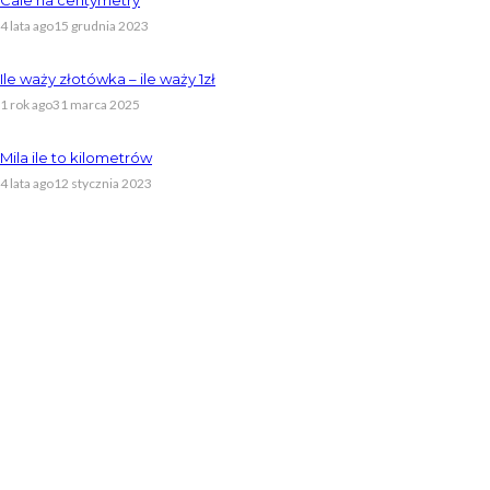
4 lata ago
15 grudnia 2023
Ile waży złotówka – ile waży 1zł
1 rok ago
31 marca 2025
Mila ile to kilometrów
4 lata ago
12 stycznia 2023