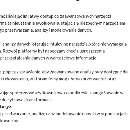
 umożliwiając im łatwy dostęp do zaawansowanych narzędzi
ma ta nieustannie ewoluowała, stając się niezbędnym narzędziem
go przetwarzania, analizy i modelowania danych.
i analizy danych, oferując intuicyjne narzędzia, które nie wymagają
 Rozwój platformy był napędzany chęcią uproszczenia
przekształcania danych w wartościowe informacje.
ane, poprzez sprawienie, aby zaawansowane analizy były dostępne dla
niu ekosystemu, w którym firmy mogą łatwo przetwarzać oraz
owując społeczność użytkowników, co podkreśla zaangażowanie w
 do cyfrowej transformacji.
teryx
ą przetwarzanie, analizę oraz modelowanie danych w organizacjach.
ytkownikom: