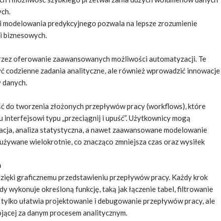
ych.
i modelowania predykcyjnego pozwala na lepsze zrozumienie
i biznesowych.
oprzez oferowanie zaawansowanych możliwości automatyzacji. Te
yć codzienne zadania analityczne, ale również wprowadzić innowacje
y danych.
ść do tworzenia złożonych przepływów pracy (workflows), które
interfejsowi typu „przeciągnij i upuść”. Użytkownicy mogą
macja, analiza statystyczna, a nawet zaawansowane modelowanie
używane wielokrotnie, co znacząco zmniejsza czas oraz wysiłek
h
 dzięki graficznemu przedstawieniu przepływów pracy. Każdy krok
y wykonuje określoną funkcję, taką jak łączenie tabel, filtrowanie
 tylko ułatwia projektowanie i debugowanie przepływów pracy, ale
ojącej za danym procesem analitycznym.