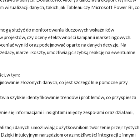
 wizualizacji danych, takich jak Tableau czy Microsoft Power BI, co
 mogą służyć do monitorowania kluczowych wskaźników
ów projektów, czy oceny efektywności kampanii marketingowych.
oceniać wyniki oraz podejmować oparte na danych decyzje. Na
edaży, marże i koszty, umożliwiając szybką reakcję na ewentualne
ci, w tym:
ojmowanie złożonych danych, co jest szczególnie pomocne przy
atwia szybkie identyfikowanie trendów i problemów, co przyspiesza
ie się informacjami i insightami między zespołami oraz działami,
lizacji danych, umożliwiając użytkownikom tworzenie przejrzystych
Dzięki intuicyjnym narzędziom oraz możliwości integracji z innymi