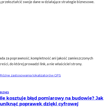
ą przekształcić swoje dane w działające strategie biznesowe.
da za poprawność, kompletność ani jakość zamieszczonych
ści, do której prowadzi link, a nie właściciel strony.
Różne zastosowania lokalizatorów GPS
BIZNES
Ile kosztuje błąd pomiarowy na budowie? Jak
uniknąć poprawek dzięki cyfrowej