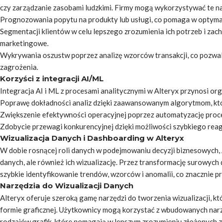
czy zarządzanie zasobami ludzkimi. Firmy mogą wykorzystywać te na
Prognozowania popytu na produkty lub usługi, co pomaga w optymali
Segmentacji klientów w celu lepszego zrozumienia ich potrzeb i zach
marketingowe.
Wykrywania oszustw poprzez analizę wzorców transakcji, co pozwal
zagrożenia.
Korzyści z integracji AI/ML
Integracja AI i ML z procesami analitycznymi w Alteryx przynosi org
Poprawę dokładności analiz dzięki zaawansowanym algorytmom, któr
Zwiększenie efektywności operacyjnej poprzez automatyzację proces
Zdobycie przewagi konkurencyjnej dzięki możliwości szybkiego reag
Wizualizacja Danych i Dashboarding w Alteryx
W dobie rosnącej roli danych w podejmowaniu decyzji biznesowych, Al
danych, ale również ich wizualizację. Przez transformację surowych
szybkie identyfikowanie trendów, wzorców i anomalii, co znacznie p
Narzędzia do Wizualizacji Danych
Alteryx oferuje szeroką gamę narzędzi do tworzenia wizualizacji, 
formie graficznej. Użytkownicy mogą korzystać z wbudowanych narz
rodzajów grafik, które pomagają w lepszym zrozumieniu złożonych