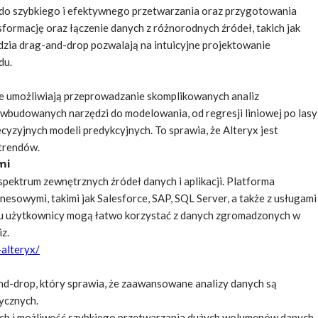
ć do szybkiego i efektywnego przetwarzania oraz przygotowania
formację oraz łączenie danych z różnorodnych źródeł, takich jak
zędzia drag-and-drop pozwalają na intuicyjne projektowanie
du.
re umożliwiają przeprowadzanie skomplikowanych analiz
 wbudowanych narzędzi do modelowania, od regresji liniowej po lasy
yzyjnych modeli predykcyjnych. To sprawia, że Alteryx jest
trendów.
mi
spektrum zewnętrznych źródeł danych i aplikacji. Platforma
sowymi, takimi jak Salesforce, SAP, SQL Server, a także z usługami
u użytkownicy mogą łatwo korzystać z danych zgromadzonych w
z.
-alteryx/
-and-drop, który sprawia, że zaawansowane analizy danych są
ycznych.
ch i możliwość szybkiego przetwarzania dużych wolumenów danych