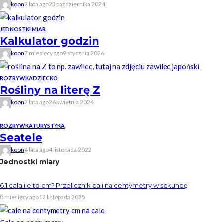
koon
2 lata ago
23 października 2024
JEDNOSTKI MIAR
Kalkulator godzin
koon
7 miesięcy ago
9 stycznia 2026
ROZRYWKA
DZIECKO
Rośliny na literę Z
koon
2 lata ago
26 kwietnia 2024
ROZRYWKA
TURYSTYKA
Seatele
koon
4 lata ago
4 listopada 2022
Jednostki miary
6.1 cala ile to cm? Przelicznik cali na centymetry w sekundę
8 miesięcy ago
12 listopada 2025
Cale na centymetry