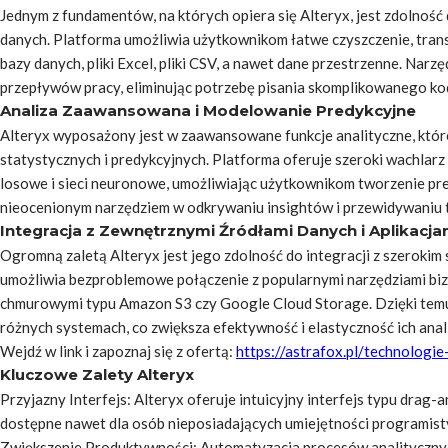
Jednym z fundamentów, na których opiera się Alteryx, jest zdolnoś
danych. Platforma umożliwia użytkownikom łatwe czyszczenie, trans
bazy danych, pliki Excel, pliki CSV, a nawet dane przestrzenne. Nar
przepływów pracy, eliminując potrzebę pisania skomplikowanego ko
Analiza Zaawansowana i Modelowanie Predykcyjne
Alteryx wyposażony jest w zaawansowane funkcje analityczne, któ
statystycznych i predykcyjnych. Platforma oferuje szeroki wachlarz
losowe i sieci neuronowe, umożliwiając użytkownikom tworzenie prec
nieocenionym narzędziem w odkrywaniu insightów i przewidywaniu 
Integracja z Zewnętrznymi Źródłami Danych i Aplikacja
Ogromną zaletą Alteryx jest jego zdolność do integracji z szerokim 
umożliwia bezproblemowe połączenie z popularnymi narzędziami bizne
chmurowymi typu Amazon S3 czy Google Cloud Storage. Dzięki tem
różnych systemach, co zwiększa efektywność i elastyczność ich anali
Wejdź w link i zapoznaj się z ofertą:
https://astrafox.pl/technologie
Kluczowe Zalety Alteryx
Przyjazny Interfejs: Alteryx oferuje intuicyjny interfejs typu drag
dostępne nawet dla osób nieposiadających umiejętności programist
Zwiększenie Produktywności: Automatyzacja procesów analityczny