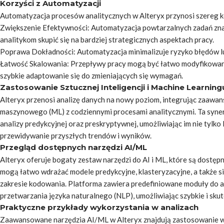
Korzyści z Automatyzacji
Automatyzacja procesów analitycznych w Alteryx przynosi szereg kor
Zwiększenie Efektywności: Automatyzacja powtarzalnych zadań znac
analitykom skupić się na bardziej strategicznych aspektach pracy.
Poprawa Dokładności: Automatyzacja minimalizuje ryzyko błędów lu
Łatwość Skalowania: Przepływy pracy mogą być łatwo modyfikowane
szybkie adaptowanie się do zmieniających się wymagań.
Zastosowanie Sztucznej Inteligencji i Machine Learning
Alteryx przenosi analizę danych na nowy poziom, integrując zaawanso
maszynowego (ML) z codziennymi procesami analitycznymi. Ta syne
analizy predykcyjnej oraz preskryptywnej, umożliwiając im nie tylko
przewidywanie przyszłych trendów i wyników.
Przegląd dostępnych narzędzi AI/ML
Alteryx oferuje bogaty zestaw narzędzi do AI i ML, które są dostęp
mogą łatwo wdrażać modele predykcyjne, klasteryzacyjne, a także s
zakresie kodowania. Platforma zawiera predefiniowane moduły do au
przetwarzania języka naturalnego (NLP), umożliwiając szybkie i s
Praktyczne przykłady wykorzystania w analizach
Zaawansowane narzędzia AI/ML w Alteryx znajdują zastosowanie w wi