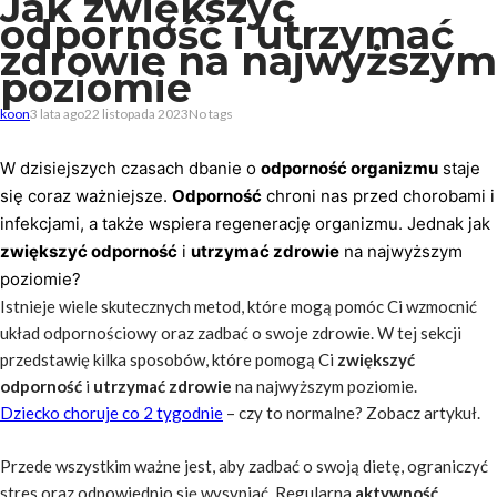
Jak zwiększyć
odporność i utrzymać
zdrowie na najwyższym
poziomie
koon
3 lata ago
22 listopada 2023
No tags
W dzisiejszych czasach dbanie o
odporność organizmu
staje
się coraz ważniejsze.
Odporność
chroni nas przed chorobami i
infekcjami, a także wspiera regenerację organizmu. Jednak jak
zwiększyć odporność
i
utrzymać zdrowie
na najwyższym
poziomie?
Istnieje wiele skutecznych metod, które mogą pomóc Ci wzmocnić
układ odpornościowy oraz zadbać o swoje zdrowie. W tej sekcji
przedstawię kilka sposobów, które pomogą Ci
zwiększyć
odporność
i
utrzymać zdrowie
na najwyższym poziomie.
Dziecko choruje co 2 tygodnie
– czy to normalne? Zobacz artykuł.
Przede wszystkim ważne jest, aby zadbać o swoją dietę, ograniczyć
stres oraz odpowiednio się wysypiać. Regularna
aktywność