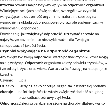
fizyczna
również ma pozytywny wpływ na
odporność organizmu
.
W kolejnych sekcjach omówię bardziej szczegółowo czynniki
wpływające na
odporność organizmu
, naturalne sposoby na
wzmocnienie układu odpornościowego oraz rolę suplementacji w
wzmocnieniu odporności.
Dowiedz się, jak
zwiększyć odporność
i
utrzymać zdrowie
na
najwyższym poziomie – to niezwykle ważne dla Twojego
samopoczucia i jakości życia.
Czynniki wpływające na odporność organizmu
Aby zwiększyć swoją
odporność
, warto poznać czynniki, które mogą
na nią wpłynąć.
Odporność
organizmu zależy od wielu czynników, w
tym od stylu życia oraz wieku. Warto zwrócić uwagę na następujące
kwestie:
Czynnik
Opis
Dziecko
Kiedy
dziecko choruje
, organizm jest bardziej podatny
choruje
na infekcje. Warto wtedy zwiększyć dbałość o higienę
oraz zadbać o
zdrowy styl życia
.
Odporność
Dzieci są bardziej narażone na choroby, dlatego warto