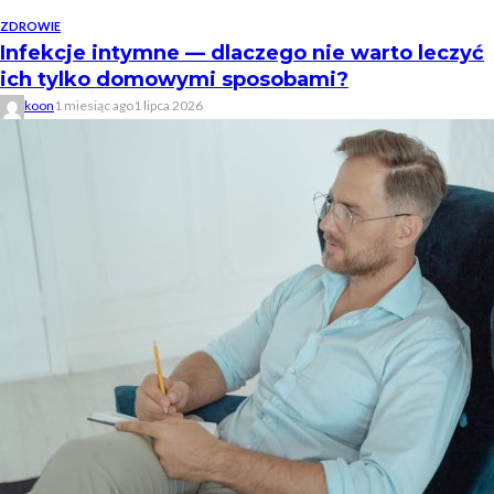
ZDROWIE
Infekcje intymne — dlaczego nie warto leczyć
ich tylko domowymi sposobami?
koon
1 miesiąc ago
1 lipca 2026