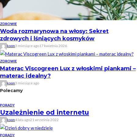
ZDROWIE
Woda rozmarynowa na włosy: Sekret
zdrowych i lśniących kosmyków
koon
3 miesiące ago
17 kwietnia 2026
ZDROWIE
Materac Viscogreen Lux z włoskimi piankami –
materac idealny?
koon
3 miesiące ago
Polecamy
PORADY
Uzależnienie od internetu
koon
4 lata ago
21 września 2022
PORADY