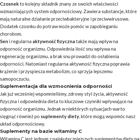
Czosnek
to kolejny składnik znany ze swoich właściwości
wzmacniających system odpornościowy. Zawiera substancje, które
mają naturalne działanie przeciwbakteryjne i przeciwwirusowe.
Dodatek czosnku do potraw może pomóc w zapobieganiu
chorobom.
Sen
i regularna
aktywność fizyczna
także mają wpływ na
odporność organizmu. Odpowiednia ilość snu wpływa na
regenerację organizmu, a brak snu prowadzi do osłabienia
odporności. Natomiast regularna aktywność fizyczna poprawia
krążenie i przyspiesza metabolizm, co sprzyja lepszemu
samopoczuciu.
Suplementacja dla wzmocnienia odporności
Jak już wcześniej wspomnieliśmy, zdrowy styl życia, aktywność
fizyczna i odpowiednia dieta to kluczowe czynniki wpływające na
odporność organizmu. Jednak w niektórych sytuacjach warto
sięgnąć również po
suplementy diety
, które mogą wspomóc nasz
układ odpornościowy.
Suplementy na bazie witaminy C
Witamina C jest jednym z najskuteczniejszych suplementów diety na