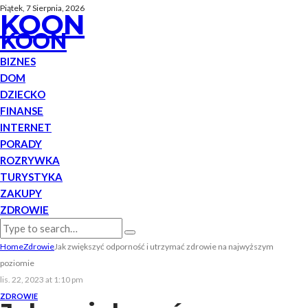
Piątek, 7 Sierpnia, 2026
KOON
KOON
BIZNES
DOM
DZIECKO
FINANSE
INTERNET
PORADY
ROZRYWKA
TURYSTYKA
ZAKUPY
ZDROWIE
Home
Zdrowie
Jak zwiększyć odporność i utrzymać zdrowie na najwyższym
poziomie
lis. 22, 2023 at 1:10 pm
ZDROWIE