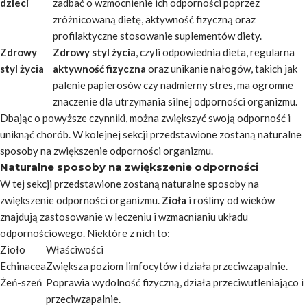
dzieci
zadbać o wzmocnienie ich odporności poprzez
zróżnicowaną dietę, aktywność fizyczną oraz
profilaktyczne stosowanie suplementów diety.
Zdrowy
Zdrowy styl życia
, czyli odpowiednia dieta, regularna
styl życia
aktywność fizyczna
oraz unikanie nałogów, takich jak
palenie papierosów czy nadmierny stres, ma ogromne
znaczenie dla utrzymania silnej odporności organizmu.
Dbając o powyższe czynniki, można zwiększyć swoją odporność i
uniknąć chorób. W kolejnej sekcji przedstawione zostaną naturalne
sposoby na zwiększenie odporności organizmu.
Naturalne sposoby na zwiększenie odporności
W tej sekcji przedstawione zostaną naturalne sposoby na
zwiększenie odporności organizmu.
Zioła
i rośliny od wieków
znajdują zastosowanie w leczeniu i wzmacnianiu układu
odpornościowego. Niektóre z nich to:
Zioło
Właściwości
Echinacea
Zwiększa poziom limfocytów i działa przeciwzapalnie.
Żeń-szeń
Poprawia wydolność fizyczną, działa przeciwutleniająco i
przeciwzapalnie.