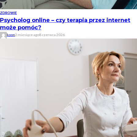
ZDROWIE
Psycholog online – czy terapia przez internet
może pomóc?
koon
2 miesiące ago
8 czerwca 2026