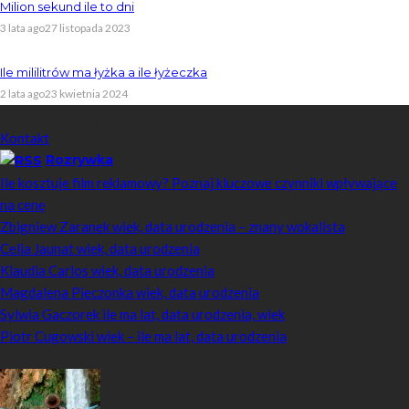
Milion sekund ile to dni
3 lata ago
27 listopada 2023
Ile mililitrów ma łyżka a ile łyżeczka
2 lata ago
23 kwietnia 2024
Skontaktuj się z nami
Kontakt
Rozrywka
Ile kosztuje film reklamowy? Poznaj kluczowe czynniki wpływające
na cenę
Zbigniew Zaranek wiek, data urodzenia – znany wokalista
Celia Jaunat wiek, data urodzenia
Klaudia Carlos wiek, data urodzenia
Magdalena Pieczonka wiek, data urodzenia
Sylwia Gaczorek ile ma lat, data urodzenia, wiek
Piotr Cugowski wiek – ile ma lat, data urodzenia
Popularne