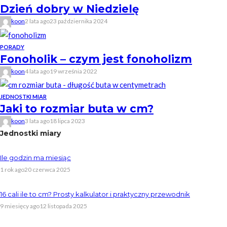
Dzień dobry w Niedzielę
koon
2 lata ago
23 października 2024
PORADY
Fonoholik – czym jest fonoholizm
koon
4 lata ago
19 września 2022
JEDNOSTKI MIAR
Jaki to rozmiar buta w cm?
koon
3 lata ago
18 lipca 2023
Jednostki miary
Ile godzin ma miesiąc
1 rok ago
20 czerwca 2025
16 cali ile to cm? Prosty kalkulator i praktyczny przewodnik
9 miesięcy ago
12 listopada 2025