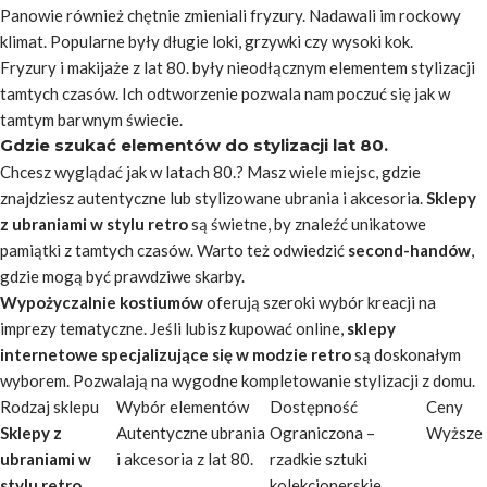
Panowie również chętnie zmieniali fryzury. Nadawali im rockowy
klimat. Popularne były długie loki, grzywki czy wysoki kok.
Fryzury i makijaże z lat 80. były nieodłącznym elementem stylizacji
tamtych czasów. Ich odtworzenie pozwala nam poczuć się jak w
tamtym barwnym świecie.
Gdzie szukać elementów do stylizacji lat 80.
Chcesz wyglądać jak w latach 80.? Masz wiele miejsc, gdzie
znajdziesz autentyczne lub stylizowane ubrania i akcesoria.
Sklepy
z ubraniami w stylu retro
są świetne, by znaleźć unikatowe
pamiątki z tamtych czasów. Warto też odwiedzić
second-handów
,
gdzie mogą być prawdziwe skarby.
Wypożyczalnie kostiumów
oferują szeroki wybór kreacji na
imprezy tematyczne. Jeśli lubisz kupować online,
sklepy
internetowe specjalizujące się w modzie retro
są doskonałym
wyborem. Pozwalają na wygodne kompletowanie stylizacji z domu.
Rodzaj sklepu
Wybór elementów
Dostępność
Ceny
Sklepy z
Autentyczne ubrania
Ograniczona –
Wyższe
ubraniami w
i akcesoria z lat 80.
rzadkie sztuki
stylu retro
kolekcjonerskie