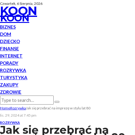
Czwartek, 6 Sierpnia, 2026
KOON
KOON
BIZNES
DOM
DZIECKO
FINANSE
INTERNET
PORADY
ROZRYWKA
TURYSTYKA
ZAKUPY
ZDROWIE
Home
Rozrywka
Jak się przebrać na imprezę w stylu lat 80
lis. 29, 2024 at 7:45 pm
ROZRYWKA
Jak się przebrać na