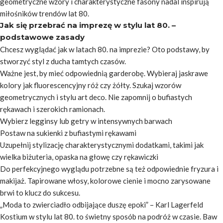
geometryczne wzory i charakterystyczne fasony nadal inspirują
miłośników trendów lat 80.
Jak się przebrać na imprezę w stylu lat 80. –
podstawowe zasady
Chcesz wyglądać jak w latach 80. na imprezie? Oto podstawy, by
stworzyć styl z ducha tamtych czasów.
Ważne jest, by mieć odpowiednią garderobę. Wybieraj jaskrawe
kolory jak fluorescencyjny róż czy żółty. Szukaj wzorów
geometrycznych i stylu art deco. Nie zapomnij o bufiastych
rękawach i szerokich ramionach.
Wybierz legginsy lub getry w intensywnych barwach
Postaw na sukienki z bufiastymi rękawami
Uzupełnij stylizację charakterystycznymi dodatkami, takimi jak
wielka biżuteria, opaska na głowę czy rękawiczki
Do perfekcyjnego wyglądu potrzebne są też odpowiednie fryzura i
makijaż. Tapirowane włosy, kolorowe cienie i mocno zarysowane
brwi to klucz do sukcesu.
„Moda to zwierciadło odbijające duszę epoki” – Karl Lagerfeld
Kostium w stylu lat 80. to świetny sposób na podróż w czasie. Baw