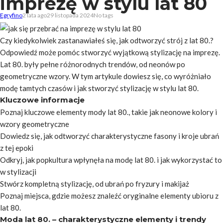
imprezę w stylu lat 80
Egryfino
2 lata ago
29 listopada 2024
No tags
Czy kiedykolwiek zastanawiałeś się, jak odtworzyć strój z lat 80.?
Odpowiedź może pomóc stworzyć wyjątkową stylizację na imprezę.
Lat 80. były pełne różnorodnych trendów, od neonów po
geometryczne wzory. W tym artykule dowiesz się, co wyróżniało
modę tamtych czasów i jak stworzyć stylizację w stylu lat 80.
Kluczowe informacje
Poznaj kluczowe elementy mody lat 80., takie jak neonowe kolory i
wzory geometryczne
Dowiedz się, jak odtworzyć charakterystyczne fasony i kroje ubrań
z tej epoki
Odkryj, jak popkultura wpłynęła na modę lat 80. i jak wykorzystać to
w stylizacji
Stwórz kompletną stylizację, od ubrań po fryzury i makijaż
Poznaj miejsca, gdzie możesz znaleźć oryginalne elementy ubioru z
lat 80.
Moda lat 80. – charakterystyczne elementy i trendy