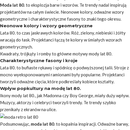
Moda lat 80
. to eksplozja barw i wzorów. Te trendy nadal inspirują
projektantów na całym świecie. Neonowe kolory, odważne wzory
geometryczne i charakterystyczne fasony to znaki tego okresu.
Neonowe kolory i wzory geometryczne
Lata 80. to czas jaskrawych kolorów. Róż, zielony, niebieski i żółty
wracają do łask. Projektanci łączą te kolory w śmiałych wzorach
geometrycznych.
Kwadraty, trójkąty i romby to główne motywy mody lat 80.
Charakterystyczne fasony i kroje
Lata 80. to bufiaste rękawy i spódnicę o podwyższonej talii. Stroje z
mocno wyeksponowanymi ramionami były popularne. Projektanci
tworzyli odważne cięcia, które podkreślały kobiece kształty.
Wpływ popkultury na modę lat 80.
Ikony mody lat 80., jak Madonna czy Boy George, miały duży wpływ.
Muzycy, aktorzy i celebryci tworzyli trendy. Te trendy szybko
przenikały z ekranów na ulice.
Podsumowując,
moda lat 80
. to kopalnia inspiracji. Odważne barwy,