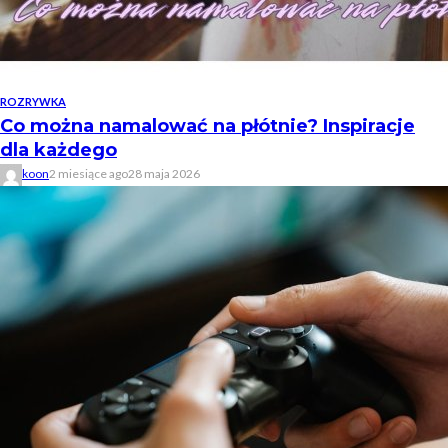
ROZRYWKA
Co można namalować na płótnie? Inspiracje
dla każdego
koon
2 miesiące ago
28 maja 2026