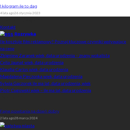
1 kilogram ile to dag
4 lata ago
26 stycznia 2023
Skontaktuj się z nami
Kontakt
Rozrywka
Ile kosztuje film reklamowy? Poznaj kluczowe czynniki wpływające
na cenę
Zbigniew Zaranek wiek, data urodzenia – znany wokalista
Celia Jaunat wiek, data urodzenia
Klaudia Carlos wiek, data urodzenia
Magdalena Pieczonka wiek, data urodzenia
Sylwia Gaczorek ile ma lat, data urodzenia, wiek
Piotr Cugowski wiek – ile ma lat, data urodzenia
Popularne
Fajne powitania na dzień dobry
2 lata ago
28 marca 2024