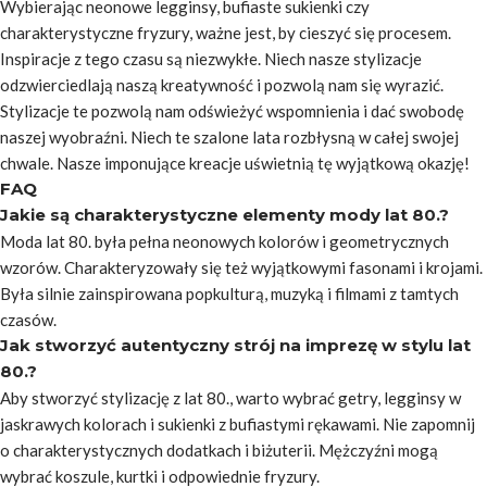
Wybierając neonowe legginsy, bufiaste sukienki czy
charakterystyczne fryzury, ważne jest, by cieszyć się procesem.
Inspiracje z tego czasu są niezwykłe. Niech nasze stylizacje
odzwierciedlają naszą kreatywność i pozwolą nam się wyrazić.
Stylizacje te pozwolą nam odświeżyć wspomnienia i dać swobodę
naszej wyobraźni. Niech te szalone lata rozbłysną w całej swojej
chwale. Nasze imponujące kreacje uświetnią tę wyjątkową okazję!
FAQ
Jakie są charakterystyczne elementy mody lat 80.?
Moda lat 80. była pełna neonowych kolorów i geometrycznych
wzorów. Charakteryzowały się też wyjątkowymi fasonami i krojami.
Była silnie zainspirowana popkulturą, muzyką i filmami z tamtych
czasów.
Jak stworzyć autentyczny strój na imprezę w stylu lat
80.?
Aby stworzyć stylizację z lat 80., warto wybrać getry, legginsy w
jaskrawych kolorach i sukienki z bufiastymi rękawami. Nie zapomnij
o charakterystycznych dodatkach i biżuterii. Mężczyźni mogą
wybrać koszule, kurtki i odpowiednie fryzury.