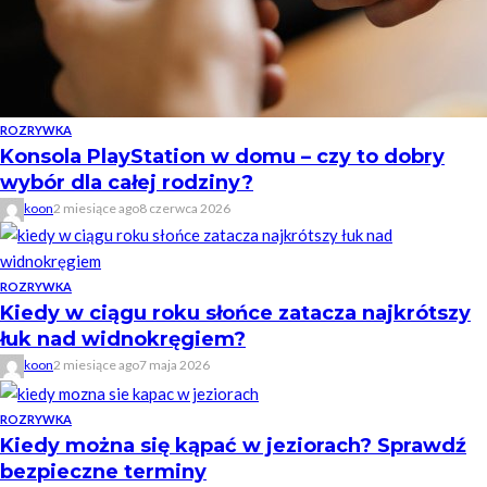
ROZRYWKA
Konsola PlayStation w domu – czy to dobry
wybór dla całej rodziny?
koon
2 miesiące ago
8 czerwca 2026
ROZRYWKA
Kiedy w ciągu roku słońce zatacza najkrótszy
łuk nad widnokręgiem?
koon
2 miesiące ago
7 maja 2026
ROZRYWKA
Kiedy można się kąpać w jeziorach? Sprawdź
bezpieczne terminy