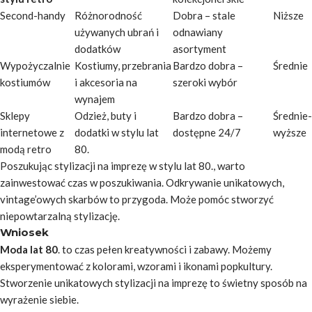
Second-handy
Różnorodność
Dobra – stale
Niższe
używanych ubrań i
odnawiany
dodatków
asortyment
Wypożyczalnie
Kostiumy, przebrania
Bardzo dobra –
Średnie
kostiumów
i akcesoria na
szeroki wybór
wynajem
Sklepy
Odzież, buty i
Bardzo dobra –
Średnie-
internetowe z
dodatki w stylu lat
dostępne 24/7
wyższe
modą retro
80.
Poszukując
stylizacji na imprezę w stylu lat 80.
, warto
zainwestować czas w poszukiwania. Odkrywanie unikatowych,
vintage’owych skarbów to przygoda. Może pomóc stworzyć
niepowtarzalną stylizację.
Wniosek
Moda lat 80
. to czas pełen kreatywności i zabawy. Możemy
eksperymentować z kolorami, wzorami i ikonami popkultury.
Stworzenie unikatowych stylizacji na imprezę to świetny sposób na
wyrażenie siebie.