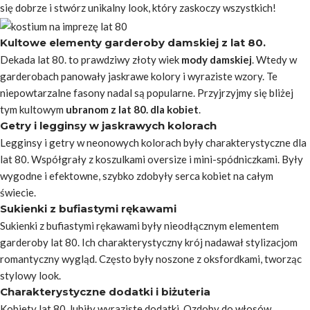
się dobrze i stwórz unikalny look, który zaskoczy wszystkich!
Kultowe elementy garderoby damskiej z lat 80.
Dekada lat 80. to prawdziwy złoty wiek
mody damskiej
. Wtedy w
garderobach panowały jaskrawe kolory i wyraziste wzory. Te
niepowtarzalne fasony nadal są popularne. Przyjrzyjmy się bliżej
tym kultowym
ubranom z lat 80. dla kobiet
.
Getry i legginsy w jaskrawych kolorach
Legginsy i getry w neonowych kolorach były charakterystyczne dla
lat 80. Współgrały z koszulkami oversize i mini-spódniczkami. Były
wygodne i efektowne, szybko zdobyły serca kobiet na całym
świecie.
Sukienki z bufiastymi rękawami
Sukienki z bufiastymi rękawami były nieodłącznym elementem
garderoby lat 80. Ich charakterystyczny krój nadawał stylizacjom
romantyczny wygląd. Często były noszone z oksfordkami, tworząc
stylowy look.
Charakterystyczne dodatki i biżuteria
Kobiety lat 80. lubiły wyraziste dodatki. Ozdoby do włosów,