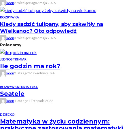
koon
2 miesiące ago
7 maja 2026
ROZRYWKA
Kiedy sadzić tulipany, aby zakwitły na
Wielkanoc? Oto odpowiedź
koon
3 miesiące ago
7 maja 2026
Polecamy
JEDNOSTKI MIAR
Ile godzin ma rok?
koon
2 lata ago
26 kwietnia 2024
ROZRYWKA
TURYSTYKA
Seatele
koon
4 lata ago
4 listopada 2022
DZIECKO
Matematyka w życiu codziennym:
praktyczne zastosowania matematyki