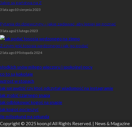
Jakie są państwa na Z
3 lata ago
10 sierpnia 2023
Pytania do dziewczyny – jakie zadawać, aby lepiej się poznać
3 lata ago
21 lutego 2023
Z czym jeść łososia wędzonego i jak go podać
2 lata ago
19 listopada 2024
Losowe artykuły
słodkich snów miłego wieczoru i spokojnej nocy
co to są kokołaje
wzrost w stopach
jak sprawdzić czy ktoś odczytał wiadomość na instagramie
jak zrobić czarnego snapa
jak odblokować kogoś na snapie
jak kogoś pocieszyć
ile milisekund ma sekunda
Copyright © 2025 koon.pl All Rights Reserved. | News & Magazine