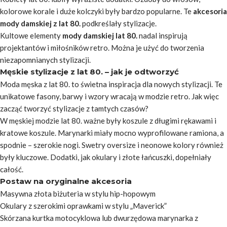
kolorowe korale i duże kolczyki były bardzo popularne. Te
akcesoria
mody damskiej z lat 80.
podkreślały stylizacje.
Kultowe elementy
mody damskiej lat 80.
nadal inspirują
projektantów i miłośników retro. Można je użyć do tworzenia
niezapomnianych stylizacji.
Męskie stylizacje z lat 80. – jak je odtworzyć
Moda męska z lat 80. to świetna inspiracja dla nowych stylizacji. Te
unikatowe fasony, barwy i wzory wracają w modzie retro. Jak więc
zacząć tworzyć stylizacje z tamtych czasów?
W męskiej modzie lat 80. ważne były koszule z długimi rękawami i
kratowe koszule. Marynarki miały mocno wyprofilowane ramiona, a
spodnie – szerokie nogi. Swetry oversize i neonowe kolory również
były kluczowe. Dodatki, jak okulary i złote łańcuszki, dopełniały
całość.
Postaw na oryginalne akcesoria
Masywna złota biżuteria w stylu hip-hopowym
Okulary z szerokimi oprawkami w stylu „Maverick”
Skórzana kurtka motocyklowa lub dwurzędowa marynarka z