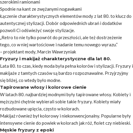
szerokimi ramionami
Spodnie na kant ze zwężanymi nogawkami
Łączenie charakterystycznych elementów mody z lat 80. to klucz do
autentycznej stylizacji. Dobór odpowiednich ubrań i dodatków
pozwoli Ci odświeżyć swoje stylizacje.
„Retro to nie tylko powrót do przeszłości, ale też dostrzeżenie
tego, co w niej wartościowe i nadanie temu nowego wyrazu.”
– projektant mody, Marcin Wawrzyniak
Fryzury i makijaż charakterystyczne dla lat 80.
Lata 80. to czas, kiedy moda była pełna kolorów i stylizacji. Fryzury i
makijaże z tamtych czasów są bardzo rozpoznawalne. Przyjrzyjmy
się bliżej, co wtedy było modne.
Tapirowane włosy i kolorowe cienie
W latach 80. najbardziej modnymi były tapirowane włosy. Kobiety i
mężczyźni chętnie wybierali sobie takie fryzury. Kobiety miały
rozbudowane upięcia, często w kolorach.
Makijaż również był kolorowy i niekonwencjonalny. Popularne były
intensywne cienie do powiek w kolorach jak róż, fiolet czy niebieski.
Męskie fryzury z epoki