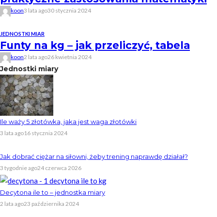
koon
3 lata ago
30 stycznia 2024
JEDNOSTKI MIAR
Funty na kg – jak przeliczyć, tabela
koon
2 lata ago
26 kwietnia 2024
Jednostki miary
Ile waży 5 złotówka, jaka jest waga złotówki
3 lata ago
16 stycznia 2024
Jak dobrać ciężar na siłowni, żeby trening naprawdę działał?
3 tygodnie ago
24 czerwca 2026
Decytona ile to – jednostka miary
2 lata ago
23 października 2024