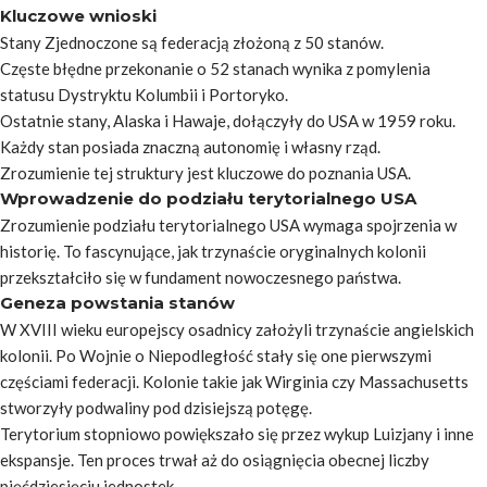
Kluczowe wnioski
Stany Zjednoczone są federacją złożoną z 50 stanów.
Częste błędne przekonanie o 52 stanach wynika z pomylenia
statusu Dystryktu Kolumbii i Portoryko.
Ostatnie stany, Alaska i Hawaje, dołączyły do USA w 1959 roku.
Każdy stan posiada znaczną autonomię i własny rząd.
Zrozumienie tej struktury jest kluczowe do poznania USA.
Wprowadzenie do podziału terytorialnego USA
Zrozumienie podziału terytorialnego USA wymaga spojrzenia w
historię. To fascynujące, jak trzynaście oryginalnych kolonii
przekształciło się w fundament nowoczesnego państwa.
Geneza powstania stanów
W XVIII wieku europejscy osadnicy założyli trzynaście angielskich
kolonii. Po Wojnie o Niepodległość stały się one pierwszymi
częściami federacji. Kolonie takie jak Wirginia czy Massachusetts
stworzyły podwaliny pod dzisiejszą potęgę.
Terytorium stopniowo powiększało się przez wykup Luizjany i inne
ekspansje. Ten proces trwał aż do osiągnięcia obecnej liczby
pięćdziesięciu jednostek.