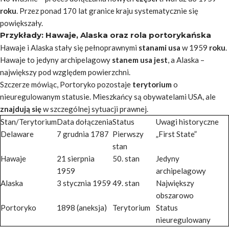
roku
. Przez ponad 170 lat granice kraju systematycznie się
powiększały.
Przykłady: Hawaje, Alaska oraz rola portorykańska
Hawaje i Alaska stały się pełnoprawnymi
stanami usa
w 1959
roku
.
Hawaje to jedyny archipelagowy
stanem usa jest
, a Alaska –
największy pod względem powierzchni.
Szczerze mówiąc, Portoryko pozostaje
terytorium
o
nieuregulowanym statusie. Mieszkańcy są obywatelami USA, ale
znajdują się
w szczególnej sytuacji prawnej.
Stan/Terytorium
Data dołączenia
Status
Uwagi historyczne
Delaware
7 grudnia 1787
Pierwszy
„First State”
stan
Hawaje
21 sierpnia
50. stan
Jedyny
1959
archipelagowy
Alaska
3 stycznia 1959
49. stan
Największy
obszarowo
Portoryko
1898 (aneksja)
Terytorium
Status
nieuregulowany