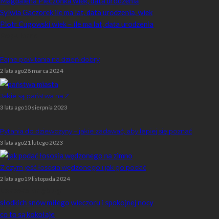
Magdalena Pieczonka wiek, data urodzenia
Sylwia Gaczorek ile ma lat, data urodzenia, wiek
Piotr Cugowski wiek – ile ma lat, data urodzenia
Popularne
Fajne powitania na dzień dobry
2 lata ago
28 marca 2024
Jakie są państwa na Z
3 lata ago
10 sierpnia 2023
Pytania do dziewczyny – jakie zadawać, aby lepiej się poznać
3 lata ago
21 lutego 2023
Z czym jeść łososia wędzonego i jak go podać
2 lata ago
19 listopada 2024
Losowe artykuły
słodkich snów miłego wieczoru i spokojnej nocy
co to są kokołaje