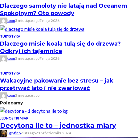
Dlaczego samoloty nie latają nad Oceanem
Spokojnym? Oto powody
koon
3 miesiące ago
7 maja 2026
TURYSTYKA
Dlaczego misie koala tulą się do drzewa?
Odkryj ich tajemnice
koon
3 miesiące ago
7 maja 2026
TURYSTYKA
Wakacyjne pakowanie bez stresu – jak
przetrwać lato i nie zwariować
koon
3 miesiące ago
Polecamy
JEDNOSTKI MIAR
Decytona ile to – jednostka miary
Egryfino
2 lata ago
23 października 2024