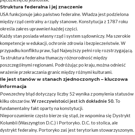
Struktura federalna i jej znaczenie
USA funkcjonuje jako państwo federalne. Władza jest podzielona
między rząd centralny a rządy stanowe. Konstytucja z 1787 roku
określa zakres uprawnień każdej części.
Każdy stan posiada własny rząd i system sądowniczy. Ma szerokie
kompetencje w edukacji, ochronie zdrowia i bezpieczeństwie. W
przypadku konfliktu praw, Sąd Najwyższy pełni rolę rozstrzygającą.
Ta struktura federalna tłumaczy różnorodność między
poszczególnymi regionami. Podróżując po kraju, można odnieść
wrażenie przekraczania granic między różnymi kulturami.
Ile jest stanów w stanach zjednoczonych – kluczowa
informacja
Powszechny błąd dotyczący liczby 52 wynika z pomylenia statusów
kilku obszarów.
W rzeczywistości jest ich dokładnie 50.
To
fundamentalny fakt oparty na konstytucji.
Nieporozumienie często bierze się stąd, że wspomina się Dystrykt
Kolumbii (Waszyngton D.C.) i Portoryko. D.C. to stolica, ale
dystrykt federalny. Portoryko zaś jest terytorium stowarzyszonym.