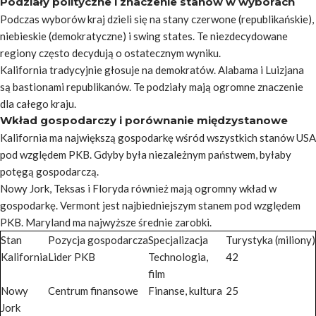
Podziały polityczne i znaczenie stanów w wyborach
Podczas wyborów kraj dzieli się na stany czerwone (republikańskie),
niebieskie (demokratyczne) i swing states. Te niezdecydowane
regiony często decydują o ostatecznym wyniku.
Kalifornia tradycyjnie głosuje na demokratów. Alabama i Luizjana
są bastionami republikanów. Te podziały mają ogromne znaczenie
dla całego kraju.
Wkład gospodarczy i porównanie międzystanowe
Kalifornia ma największą gospodarkę wśród wszystkich stanów USA
pod względem PKB. Gdyby była niezależnym państwem, byłaby
potęgą gospodarczą.
Nowy Jork, Teksas i Floryda również mają ogromny wkład w
gospodarkę. Vermont jest najbiedniejszym stanem pod względem
PKB. Maryland ma najwyższe średnie zarobki.
Stan
Pozycja gospodarcza
Specjalizacja
Turystyka (miliony)
Kalifornia
Lider PKB
Technologia,
42
film
Nowy
Centrum finansowe
Finanse, kultura
25
Jork