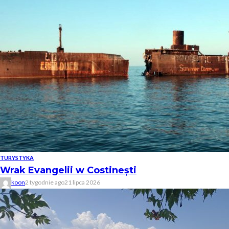
TURYSTYKA
Wrak Evangelii w Costinești
koon
2 tygodnie ago
21 lipca 2026