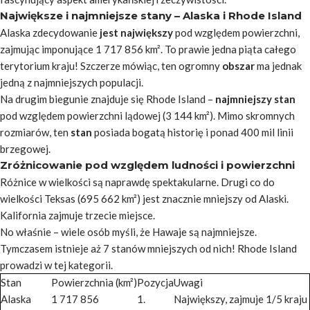
Największe i najmniejsze stany – Alaska i Rhode Island
Alaska zdecydowanie
jest największy
pod względem powierzchni,
zajmując imponujące 1 717 856 km². To prawie jedna piąta całego
terytorium kraju! Szczerze mówiąc, ten ogromny
obszar
ma jednak
jedną z najmniejszych populacji.
Na drugim biegunie znajduje się Rhode Island –
najmniejszy stan
pod względem powierzchni lądowej (3 144 km²). Mimo skromnych
rozmiarów, ten
stan
posiada bogatą historię i ponad 400 mil linii
brzegowej.
Zróżnicowanie pod względem ludności i powierzchni
Różnice w wielkości są naprawdę spektakularne. Drugi co do
wielkości Teksas (695 662 km²) jest znacznie mniejszy od Alaski.
Kalifornia zajmuje trzecie miejsce.
No właśnie – wiele osób myśli, że Hawaje są najmniejsze.
Tymczasem istnieje aż 7 stanów mniejszych od nich!
Rhode Island
prowadzi w tej kategorii.
Stan
Powierzchnia (km²)
Pozycja
Uwagi
Alaska
1 717 856
1.
Największy, zajmuje 1/5 kraju