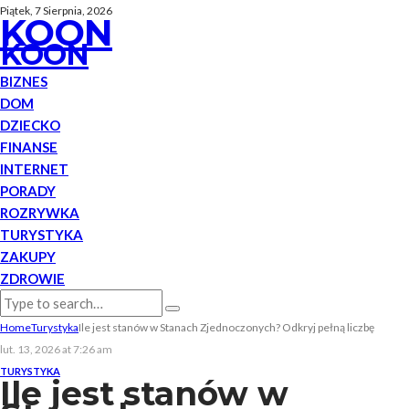
Piątek, 7 Sierpnia, 2026
KOON
KOON
BIZNES
DOM
DZIECKO
FINANSE
INTERNET
PORADY
ROZRYWKA
TURYSTYKA
ZAKUPY
ZDROWIE
Home
Turystyka
Ile jest stanów w Stanach Zjednoczonych? Odkryj pełną liczbę
lut. 13, 2026 at 7:26 am
TURYSTYKA
Ile jest stanów w