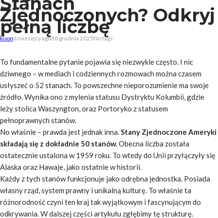
Stanach
Zjednoczonych? Odkryj
pełną liczbę
koon
6 miesięcy ago
30 grudnia 2025
No tags
To fundamentalne pytanie pojawia się niezwykle często. I nic
dziwnego – w mediach i codziennych rozmowach można czasem
usłyszeć o 52 stanach. To powszechne nieporozumienie ma swoje
źródło. Wynika ono z mylenia statusu Dystryktu Kolumbii, gdzie
leży stolica Waszyngton, oraz Portoryko z statusem
pełnoprawnych stanów.
No właśnie – prawda jest jednak inna.
Stany Zjednoczone Ameryki
składają się z dokładnie 50 stanów.
Obecna liczba została
ostatecznie ustalona w 1959 roku. To wtedy do Unii przyłączyły się
Alaska oraz Hawaje, jako ostatnie w historii.
Każdy z tych stanów funkcjonuje jako odrębna jednostka. Posiada
własny rząd, system prawny i unikalną kulturę. To właśnie ta
różnorodność czyni ten
kraj
tak wyjątkowym i fascynującym do
odkrywania. W dalszej części artykułu zgłębimy tę strukturę.