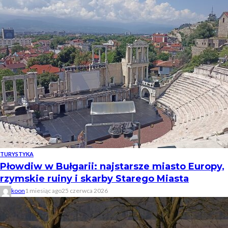
TURYSTYKA
Płowdiw w Bułgarii: najstarsze miasto Europy,
rzymskie ruiny i skarby Starego Miasta
koon
1 miesiąc ago
25 czerwca 2026