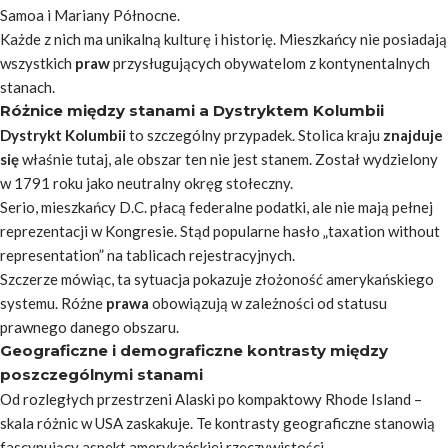
Samoa i Mariany Północne.
Każde z nich ma unikalną kulturę i historię. Mieszkańcy nie posiadają
wszystkich
praw
przysługujących obywatelom z kontynentalnych
stanach
.
Różnice między stanami a Dystryktem Kolumbii
Dystrykt Kolumbii
to szczególny przypadek. Stolica kraju
znajduje
się
właśnie tutaj, ale obszar ten nie jest stanem. Został wydzielony
w 1791 roku jako neutralny okręg stołeczny.
Serio, mieszkańcy D.C. płacą federalne podatki, ale nie mają pełnej
reprezentacji w Kongresie. Stąd popularne hasło „taxation without
representation” na tablicach rejestracyjnych.
Szczerze mówiąc, ta sytuacja pokazuje złożoność amerykańskiego
systemu. Różne
prawa
obowiązują w zależności od statusu
prawnego danego obszaru.
Geograficzne i demograficzne kontrasty między
poszczególnymi stanami
Od rozległych przestrzeni Alaski po kompaktowy Rhode Island –
skala różnic w USA zaskakuje. Te kontrasty geograficzne stanowią
fascynujący aspekt amerykańskiej rzeczywistości.