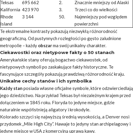
Teksas
695 662
2.
Znacznie mniejszy od Alaski
Kalifornia
423 970
3.
Trzeci co do wielkości
Rhode
3 144
50.
Najmniejszy pod względem
Island
powierzchni
Te ekstremalne kontrasty pokazują niezwykłą różnorodność
geograficzną. Od pustynnych rozległości po gęsto zaludnione
metropolie – każdy
obszar
ma swój unikalny charakter.
Ciekawostki oraz nietypowe fakty o 50 stanach
Amerykańskie stany oferują bogactwo ciekawostek, od
nietypowych symboli po zaskakujące fakty historyczne. Te
fascynujące szczegóły pokazują prawdziwą różnorodność kraju.
Unikalne cechy stanów i ich symbolika
Każdy stan
posiada własne oficjalne symbole, które odzwierciedlają
jego dziedzictwo. Na przykład Teksas był niezależnym krajem przed
dołączeniem w 1845 roku. Floryda to jedyne miejsce, gdzie
naturalnie współistnieją aligatory i krokodyle.
Kolorado szczyci się najwyższą średnią wysokością, a Denver nosi
przydomek „Mile High City”. Hawaje to jedyny stan archipelagowy i
jedyne miejsce w USA z komercyjną uprawą kawy.