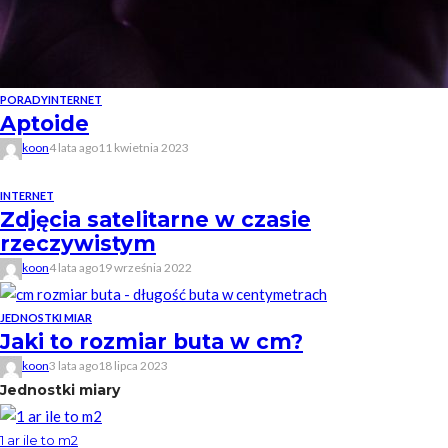
PORADY
INTERNET
Aptoide
koon
4 lata ago
11 kwietnia 2023
INTERNET
Zdjęcia satelitarne w czasie
rzeczywistym
koon
4 lata ago
19 września 2022
JEDNOSTKI MIAR
Jaki to rozmiar buta w cm?
koon
3 lata ago
18 lipca 2023
Jednostki miary
1 ar ile to m2