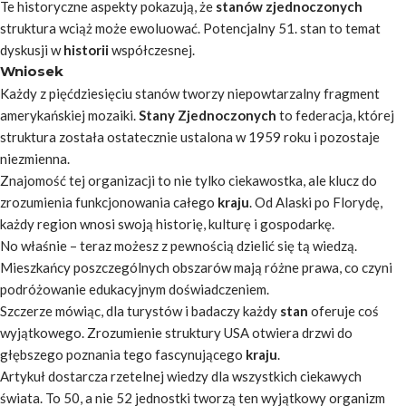
Te historyczne aspekty pokazują, że
stanów zjednoczonych
struktura wciąż może ewoluować. Potencjalny 51. stan to temat
dyskusji w
historii
współczesnej.
Wniosek
Każdy z pięćdziesięciu stanów tworzy niepowtarzalny fragment
amerykańskiej mozaiki.
Stany Zjednoczonych
to federacja, której
struktura została ostatecznie ustalona w 1959 roku i pozostaje
niezmienna.
Znajomość tej organizacji to nie tylko ciekawostka, ale klucz do
zrozumienia funkcjonowania całego
kraju
. Od Alaski po Florydę,
każdy region wnosi swoją historię, kulturę i gospodarkę.
No właśnie – teraz możesz z pewnością dzielić się tą wiedzą.
Mieszkańcy
poszczególnych obszarów mają różne prawa, co czyni
podróżowanie edukacyjnym doświadczeniem.
Szczerze mówiąc, dla
turystów
i badaczy każdy
stan
oferuje coś
wyjątkowego. Zrozumienie struktury USA otwiera drzwi do
głębszego poznania tego fascynującego
kraju
.
Artykuł dostarcza rzetelnej wiedzy dla wszystkich ciekawych
świata. To 50, a nie 52 jednostki tworzą ten wyjątkowy organizm