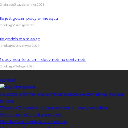
3 lata ago
5 października 2023
Ile jest godzin pracy w miesiącu
1 rok ago
14 maja 2025
Ile godzin ma miesiąc
1 rok ago
20 czerwca 2025
1 decymetr ile to cm – decymetr na centymetr
1 rok ago
7 lutego 2025
Skontaktuj się z nami
Kontakt
Rozrywka
Ile kosztuje film reklamowy? Poznaj kluczowe czynniki wpływające
na cenę
Zbigniew Zaranek wiek, data urodzenia – znany wokalista
Celia Jaunat wiek, data urodzenia
Klaudia Carlos wiek, data urodzenia