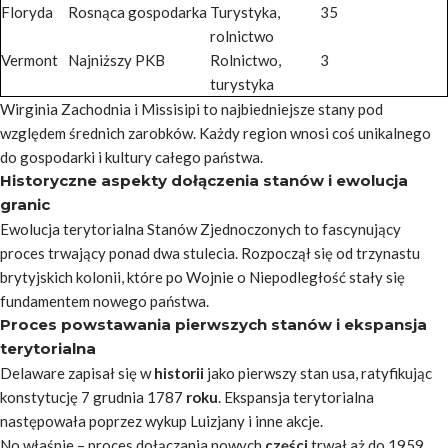
Floryda
Rosnąca gospodarka
Turystyka,
35
rolnictwo
Vermont
Najniższy PKB
Rolnictwo,
3
turystyka
Wirginia Zachodnia i Missisipi to najbiedniejsze stany pod
względem średnich zarobków. Każdy region wnosi coś unikalnego
do gospodarki i kultury całego państwa.
Historyczne aspekty dołączenia stanów i ewolucja
granic
Ewolucja terytorialna Stanów Zjednoczonych to fascynujący
proces trwający ponad dwa stulecia. Rozpoczął się od trzynastu
brytyjskich kolonii, które po Wojnie o Niepodległość stały się
fundamentem nowego państwa.
Proces powstawania pierwszych stanów i ekspansja
terytorialna
Delaware zapisał się w
historii
jako pierwszy
stan usa
, ratyfikując
konstytucję 7 grudnia 1787
roku
. Ekspansja terytorialna
następowała poprzez wykup Luizjany i inne akcje.
No właśnie – proces dołączania nowych
części
trwał aż do 1959