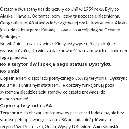
Ostatnie dwa
stany usa
dołączyły do Unii w 1959 roku. Były to
Alaska i Hawaje. Od tamtej pory liczba ta pozostaje niezmienna.
Geograficznie, 48 stanów leży w głównej części kontynentu. Alaska
jest oddzielona przez Kanadę. Hawaje to archipelag na Oceanie
Spokojnym.
No właśnie – teraz już wiesz. Kiedy usłyszysz o 52, spokojnie
wyjaśnij różnicę. Ta wiedza daje pewność w rozmowach o strukturze
tego państwa.
Rola terytoriów i specjalnego statusu Dystryktu
Kolumbii
Dopełnieniem krajobrazu politycznego USA są terytoria i
Dystrykt
Kolumbii
z unikalnym statusem. Te obszary funkcjonują poza
systemem pięćdziesięciu stanów, co często prowadzi do
nieporozumień.
Czym są terytoria USA
Terytorium
to obszar kontrolowany przez rząd federalny, ale bez
statusu pełnoprawnego
stanu
. USA posiada pięć głównych
terytoriów: Portoryko, Guam, Wyspy Dziewicze, Amerykańskie