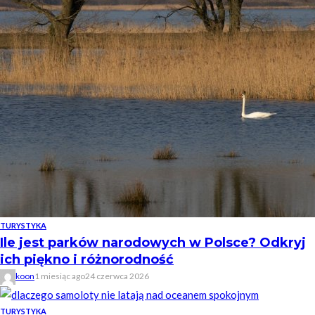
TURYSTYKA
Ile jest parków narodowych w Polsce? Odkryj
ich piękno i różnorodność
koon
1 miesiąc ago
24 czerwca 2026
TURYSTYKA