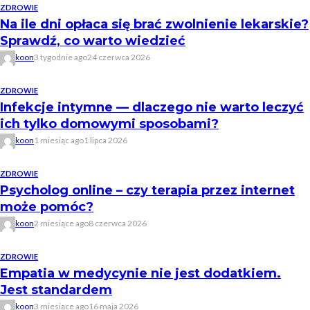
ZDROWIE
Na ile dni opłaca się brać zwolnienie lekarskie?
Sprawdź, co warto wiedzieć
koon
3 tygodnie ago
24 czerwca 2026
ZDROWIE
Infekcje intymne — dlaczego nie warto leczyć
ich tylko domowymi sposobami?
koon
1 miesiąc ago
1 lipca 2026
ZDROWIE
Psycholog online – czy terapia przez internet
może pomóc?
koon
2 miesiące ago
8 czerwca 2026
ZDROWIE
Empatia w medycynie nie jest dodatkiem.
Jest standardem
koon
3 miesiące ago
16 maja 2026