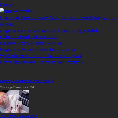
Kontakt
Rozrywka
Ile kosztuje film reklamowy? Poznaj kluczowe czynniki wpływające
na cenę
Zbigniew Zaranek wiek, data urodzenia – znany wokalista
Celia Jaunat wiek, data urodzenia
Klaudia Carlos wiek, data urodzenia
Magdalena Pieczonka wiek, data urodzenia
Sylwia Gaczorek ile ma lat, data urodzenia, wiek
Piotr Cugowski wiek – ile ma lat, data urodzenia
Popularne
Fajne powitania na dzień dobry
2 lata ago
28 marca 2024
Jakie są państwa na Z