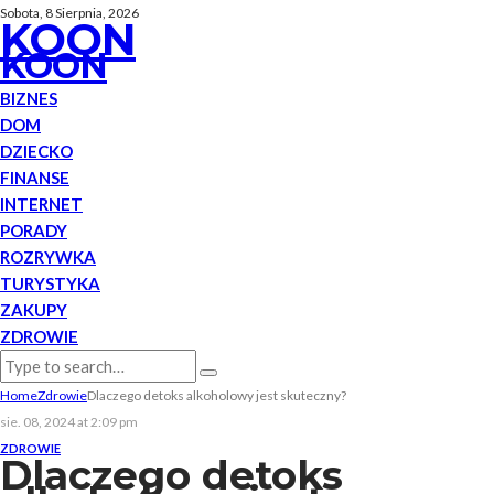
Sobota, 8 Sierpnia, 2026
KOON
KOON
BIZNES
DOM
DZIECKO
FINANSE
INTERNET
PORADY
ROZRYWKA
TURYSTYKA
ZAKUPY
ZDROWIE
Home
Zdrowie
Dlaczego detoks alkoholowy jest skuteczny?
sie. 08, 2024 at 2:09 pm
ZDROWIE
Dlaczego detoks