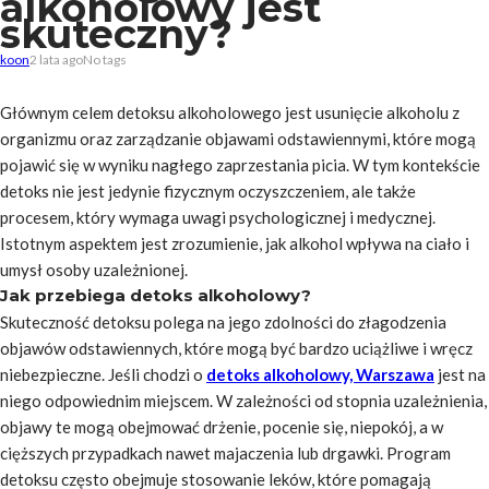
alkoholowy jest
skuteczny?
koon
2 lata ago
No tags
Głównym celem detoksu alkoholowego jest usunięcie alkoholu z
organizmu oraz zarządzanie objawami odstawiennymi, które mogą
pojawić się w wyniku nagłego zaprzestania picia. W tym kontekście
detoks nie jest jedynie fizycznym oczyszczeniem, ale także
procesem, który wymaga uwagi psychologicznej i medycznej.
Istotnym aspektem jest zrozumienie, jak alkohol wpływa na ciało i
umysł osoby uzależnionej.
Jak przebiega detoks alkoholowy?
Skuteczność detoksu polega na jego zdolności do złagodzenia
objawów odstawiennych, które mogą być bardzo uciążliwe i wręcz
niebezpieczne. Jeśli chodzi o
detoks alkoholowy, Warszawa
jest na
niego odpowiednim miejscem. W zależności od stopnia uzależnienia,
objawy te mogą obejmować drżenie, pocenie się, niepokój, a w
cięższych przypadkach nawet majaczenia lub drgawki. Program
detoksu często obejmuje stosowanie leków, które pomagają