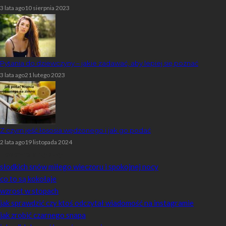
3 lata ago
10 sierpnia 2023
Pytania do dziewczyny – jakie zadawać, aby lepiej się poznać
3 lata ago
21 lutego 2023
Z czym jeść łososia wędzonego i jak go podać
2 lata ago
19 listopada 2024
Losowe artykuły
słodkich snów miłego wieczoru i spokojnej nocy
co to są kokołaje
wzrost w stopach
jak sprawdzić czy ktoś odczytał wiadomość na instagramie
jak zrobić czarnego snapa