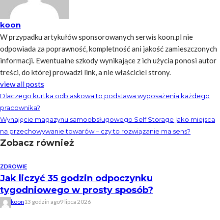
koon
W przypadku artykułów sponsorowanych serwis koon.pl nie
odpowiada za poprawność, kompletność ani jakość zamieszczonych
informacji. Ewentualne szkody wynikające z ich użycia ponosi autor
treści, do której prowadzi link, a nie właściciel strony.
view all posts
Dlaczego kurtka odblaskowa to podstawa wyposażenia każdego
pracownika?
Wynajęcie magazynu samoobsługowego Self Storage jako miejsca
na przechowywanie towarów – czy to rozwiązanie ma sens?
Zobacz również
ZDROWIE
Jak liczyć 35 godzin odpoczynku
tygodniowego w prosty sposób?
koon
13 godzin ago
9 lipca 2026