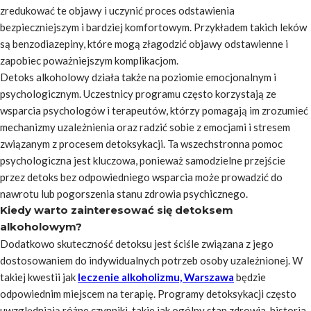
zredukować te objawy i uczynić proces odstawienia
bezpieczniejszym i bardziej komfortowym. Przykładem takich leków
są benzodiazepiny, które mogą złagodzić objawy odstawienne i
zapobiec poważniejszym komplikacjom.
Detoks alkoholowy działa także na poziomie emocjonalnym i
psychologicznym. Uczestnicy programu często korzystają ze
wsparcia psychologów i terapeutów, którzy pomagają im zrozumieć
mechanizmy uzależnienia oraz radzić sobie z emocjami i stresem
związanym z procesem detoksykacji. Ta wszechstronna pomoc
psychologiczna jest kluczowa, ponieważ samodzielne przejście
przez detoks bez odpowiedniego wsparcia może prowadzić do
nawrotu lub pogorszenia stanu zdrowia psychicznego.
Kiedy warto zainteresować się detoksem
alkoholowym?
Dodatkowo skuteczność detoksu jest ściśle związana z jego
dostosowaniem do indywidualnych potrzeb osoby uzależnionej. W
takiej kwestii jak
leczenie alkoholizmu, Warszawa
będzie
odpowiednim miejscem na terapię. Programy detoksykacji często
uwzględniają różne czynniki, takie jak ogólny stan zdrowia, historia