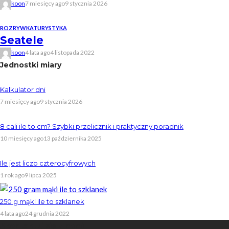
koon
7 miesięcy ago
9 stycznia 2026
ROZRYWKA
TURYSTYKA
Seatele
koon
4 lata ago
4 listopada 2022
Jednostki miary
Kalkulator dni
7 miesięcy ago
9 stycznia 2026
8 cali ile to cm? Szybki przelicznik i praktyczny poradnik
10 miesięcy ago
13 października 2025
Ile jest liczb czterocyfrowych
1 rok ago
9 lipca 2025
250 g mąki ile to szklanek
4 lata ago
24 grudnia 2022
Skontaktuj się z nami