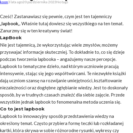
koon
3 lata ago
20 października 2023
No tags
Cześć! Zastanawiasz się pewnie, czym jest ten tajemniczy
„
lapbook
„. Właśnie tutaj dowiesz się wszystkiego na ten temat.
Zanurzmy się w ten kreatywny świat!
LapBook
Nie jest tajemnicą, że wykorzystując wiele zmysłów, możemy
przyswajać informacje skuteczniej. To dokładnie to, co się dzieje
podczas tworzenia lapbooka – angażujemy nasze percepcje.
Lapbook to tematyczne dzieło, nad którym uczniowie pracują
intensywnie, stając się jego współtwórcami. Te niezwykłe książki
dają uczniom szansę na rozwijanie umiejętności, kształtowanie
niezależności oraz dogłębne zgłębianie wiedzy. Jest to doskonały
sposób, by w trudnych czasach znaleźć dla siebie zajęcie. Przede
wszystkim jednak lapbook to fenomenalna metoda uczenia się.
Co to jest lapbook
Lapbook to innowacyjny sposób przedstawienia wiedzy na
określony temat. Często przybiera formę teczki lub rozkładanej
kartki, która skrywa w sobie różnorodne rysunki, wykresy czy