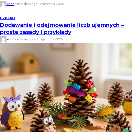
koon
5 miesięcy ago
29 stycznia 2026
DZIECKO
Dodawanie i odejmowanie liczb ujemnych –
proste zasady i przykłady
koon
7 miesięcy ago
30 grudnia 2025