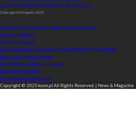
Z czym jeść łososia wędzonego i jak go podać
2 lata ago
19 listopada 2024
Losowe artykuły
słodkich snów miłego wieczoru i spokojnej nocy
co to są kokołaje
wzrost w stopach
jak sprawdzić czy ktoś odczytał wiadomość na instagramie
jak zrobić czarnego snapa
jak odblokować kogoś na snapie
jak kogoś pocieszyć
ile milisekund ma sekunda
Copyright © 2025 koon.pl All Rights Reserved. | News & Magazine