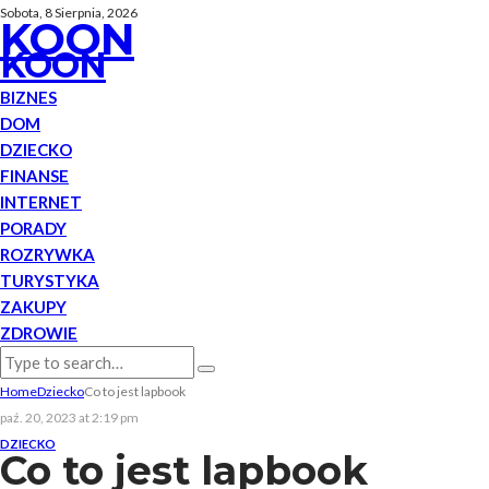
Sobota, 8 Sierpnia, 2026
KOON
KOON
BIZNES
DOM
DZIECKO
FINANSE
INTERNET
PORADY
ROZRYWKA
TURYSTYKA
ZAKUPY
ZDROWIE
Home
Dziecko
Co to jest lapbook
paź. 20, 2023 at 2:19 pm
DZIECKO
Co to jest lapbook