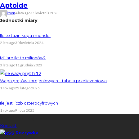
Aptoide
koon
4 lata ago
11 kwietnia 2023
Jednostki miary
Ile to tuzin kopa i mendel
2 lata ago
30 kwietnia 2024
Miliard ile to milionów?
3 lata ago
11 grudnia 2023
Waga prętów zbrojeniowych – tabela przeliczeniowa
1 rok ago
25 lutego 2025
Ile jest liczb czterocyfrowych
1 rok ago
9 lipca 2025
Skontaktuj się z nami
Kontakt
Rozrywka