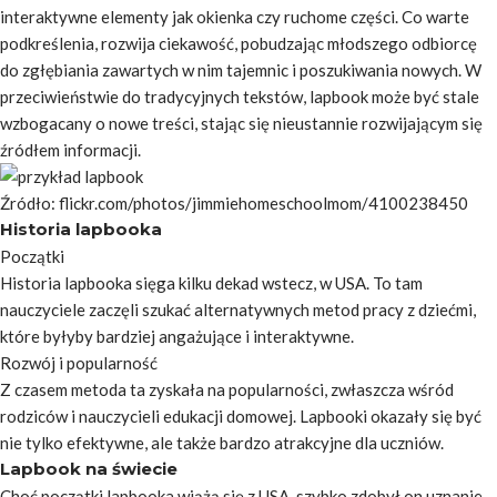
interaktywne elementy jak okienka czy ruchome części. Co warte
podkreślenia, rozwija ciekawość, pobudzając młodszego odbiorcę
do zgłębiania zawartych w nim tajemnic i poszukiwania nowych. W
przeciwieństwie do tradycyjnych tekstów, lapbook może być stale
wzbogacany o nowe treści, stając się nieustannie rozwijającym się
źródłem informacji.
Źródło: flickr.com/photos/jimmiehomeschoolmom/4100238450
Historia lapbooka
Początki
Historia lapbooka sięga kilku dekad wstecz, w USA. To tam
nauczyciele zaczęli szukać alternatywnych metod pracy z dziećmi,
które byłyby bardziej angażujące i interaktywne.
Rozwój i popularność
Z czasem metoda ta zyskała na popularności, zwłaszcza wśród
rodziców i nauczycieli edukacji domowej. Lapbooki okazały się być
nie tylko efektywne, ale także bardzo atrakcyjne dla uczniów.
Lapbook na świecie
Choć początki lapbooka wiążą się z USA, szybko zdobył on uznanie