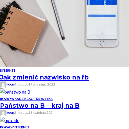
INTERNET
Jak zmienić nazwisko na fb
koon
4 lata ago
19 września 2022
ROZRYWKA
DZIECKO
TURYSTYKA
Państwo na B – kraj na B
koon
2 lata ago
26 kwietnia 2024
PORADY
INTERNET