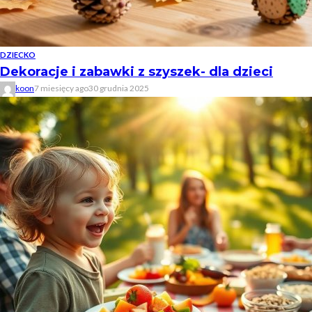
DZIECKO
Dekoracje i zabawki z szyszek- dla dzieci
koon
7 miesięcy ago
30 grudnia 2025