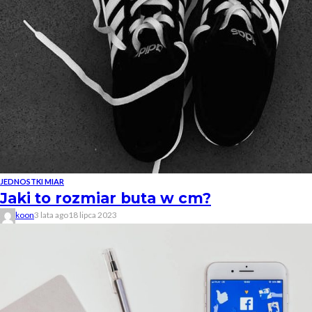
JEDNOSTKI MIAR
Jaki to rozmiar buta w cm?
koon
3 lata ago
18 lipca 2023