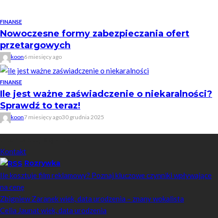
FINANSE
Nowoczesne formy zabezpieczania ofert
przetargowych
koon
6 miesięcy ago
FINANSE
Ile jest ważne zaświadczenie o niekaralności?
Sprawdź to teraz!
koon
7 miesięcy ago
30 grudnia 2025
Skontaktuj się z nami
Kontakt
Rozrywka
Ile kosztuje film reklamowy? Poznaj kluczowe czynniki wpływające
na cenę
Zbigniew Zaranek wiek, data urodzenia – znany wokalista
Celia Jaunat wiek, data urodzenia