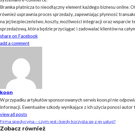
Bramka płatnicza to nieodłączny element każdego biznesu online. Of
również usprawnia proces sprzedaży, zapewniając płynność transak
na jej bezpieczeństwo, koszty, możliwości integracji oraz wsparcie
sprzedażową, która będzie przyciągać i zadowalać klientów na całym
share on Facebook
add a comment
koon
W przypadku artykułów sponsorowanych serwis koon.pl nie odpowia
informacji. Ewentualne szkody wynikające z ich użycia ponosi autor tre
view all posts
Firma spedycyjna – czym jest i kiedy korzysta się z jej usług?
Zobacz również