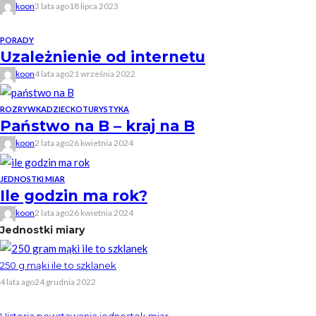
koon
3 lata ago
18 lipca 2023
PORADY
Uzależnienie od internetu
koon
4 lata ago
21 września 2022
ROZRYWKA
DZIECKO
TURYSTYKA
Państwo na B – kraj na B
koon
2 lata ago
26 kwietnia 2024
JEDNOSTKI MIAR
Ile godzin ma rok?
koon
2 lata ago
26 kwietnia 2024
Jednostki miary
250 g mąki ile to szklanek
4 lata ago
24 grudnia 2022
Historia powstawania jednostek miar