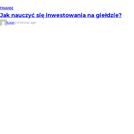
FINANSE
Jak nauczyć się inwestowania na giełdzie?
koon
1 miesiąc ago