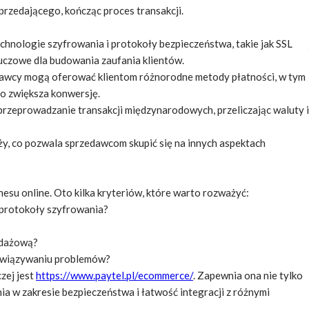
przedającego, kończąc proces transakcji.
hnologie szyfrowania i protokoły bezpieczeństwa, takie jak SSL
luczowe dla budowania zaufania klientów.
dawcy mogą oferować klientom różnorodne metody płatności, w tym
co zwiększa konwersję.
 przeprowadzanie transakcji międzynarodowych, przeliczając waluty i
ży, co pozwala sprzedawcom skupić się na innych aspektach
esu online. Oto kilka kryteriów, które warto rozważyć:
e protokoły szyfrowania?
edażową?
ozwiązywaniu problemów?
zej jest
https://www.paytel.pl/ecommerce/
. Zapewnia ona nie tylko
ia w zakresie bezpieczeństwa i łatwość integracji z różnymi