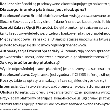
Rozliczenie
: Środki są przekazywane z konta kupującego na konto s
Dlaczego bramka płatnicza jest niezbędna?
Bezpieczeństwo
: Bramki płatnicze wykorzystują zaawansowane tec
(Secure Socket Layer), aby chronić dane finansowe kupujących. To k
Szeroki Zakres Opcji Płatności
: Dzięki bramkom płatniczym sprze
karty kredytowe/debetowe, przelewy bankowe i płatności mobilne, 
Międzynarodowe Transakcje
: Bramki płatnicze umożliwiają łatwe
przystosowując się do różnych regulacji finansowych.
Automatyzacja Procesu Sprzedaży
: Automatyzują proces sprzeda
prowadzenia biznesu, jednocześnie zapewniając płynność transakcji.
Jak wybrać bramkę płatniczą?
Wybór odpowiedniej bramki płatniczej jest kluczowy dla sukcesu bizn
Bezpieczeństwo
: Czy bramka jest zgodna z PCI DSS i oferuje siln
Koszty
: Jakie są opłaty transakcyjne i czy są jakieś ukryte koszty?
Integracja
: Czy łatwo zintegrować bramkę z Twoją platformą sprz
Obsługa Klienta
: Czy oferują wsparcie techniczne i pomagają w r
Przykładem platformy oferującej kompleksowe usługi bramki płatnic
szeroki zakres opcji płatności, ale również zaawansowane rozwiązan
systemami e-commerce.