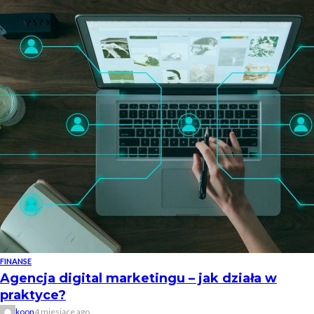
FINANSE
Agencja digital marketingu – jak działa w
praktyce?
koon
4 miesiące ago