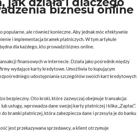
, jak działa i dlaczego
wadzenia biznesu online
lko popularne, ale również konieczne. Aby jednak móc efektywnie
ienie i implementacja bramek płatniczych. W tym artykule
ezbędna dla każdego, kto prowadzi biznes online.
ansakcji finansowych w internecie. Działa jako pośrednik między
i firmy wydające karty kredytowe. Umożliwia to kupującym
z bezpośredniego udostępniania szczegółów swoich kart kredytowych
dzo bezpieczny. Oto kroki, które zazwyczaj obejmuje transakcja:
 lub usługę, wprowadza dane swojej karty płatniczej i klika „Zapłać”.
 do bramki płatniczej, która zabezpiecza dane i przesyła je do banku
tność jest przekazywana sprzedawcy, a klient otrzymuje