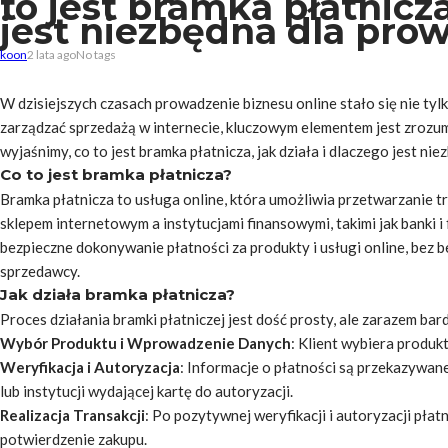
to jest bramka płatnicza
jest niezbędna dla pro
koon
2 lata ago
No tags
W dzisiejszych czasach prowadzenie biznesu online stało się nie ty
zarządzać sprzedażą w internecie, kluczowym elementem jest zrozum
wyjaśnimy, co to jest bramka płatnicza, jak działa i dlaczego jest ni
Co to jest bramka płatnicza?
Bramka płatnicza to usługa online, która umożliwia przetwarzanie tr
sklepem internetowym a instytucjami finansowymi, takimi jak banki 
bezpieczne dokonywanie płatności za produkty i usługi online, be
sprzedawcy.
Jak działa bramka płatnicza?
Proces działania bramki płatniczej jest dość prosty, ale zarazem bar
Wybór Produktu i Wprowadzenie Danych
: Klient wybiera produkt
Weryfikacja i Autoryzacja
: Informacje o płatności są przekazywane
lub instytucji wydającej kartę do autoryzacji.
Realizacja Transakcji
: Po pozytywnej weryfikacji i autoryzacji pła
potwierdzenie zakupu.