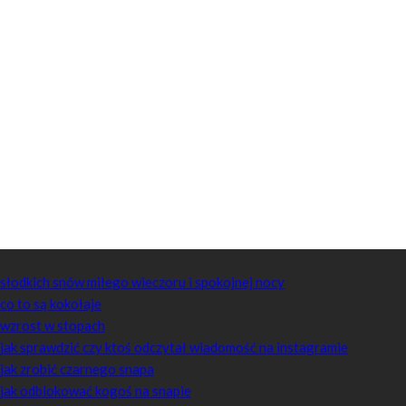
Losowe artykuły
słodkich snów miłego wieczoru i spokojnej nocy
co to są kokołaje
wzrost w stopach
jak sprawdzić czy ktoś odczytał wiadomość na instagramie
jak zrobić czarnego snapa
jak odblokować kogoś na snapie