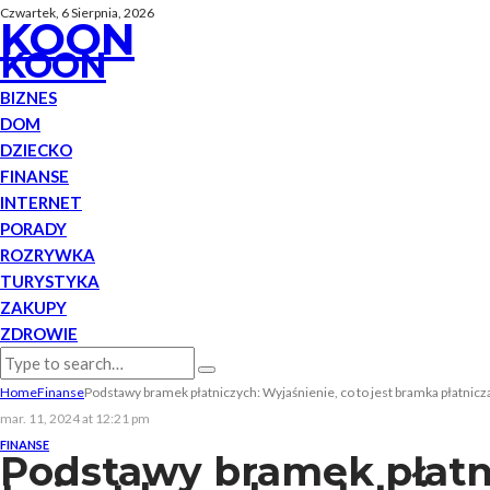
Czwartek, 6 Sierpnia, 2026
KOON
KOON
BIZNES
DOM
DZIECKO
FINANSE
INTERNET
PORADY
ROZRYWKA
TURYSTYKA
ZAKUPY
ZDROWIE
Home
Finanse
Podstawy bramek płatniczych: Wyjaśnienie, co to jest bramka płatnicza,
mar. 11, 2024 at 12:21 pm
FINANSE
Podstawy bramek płatni