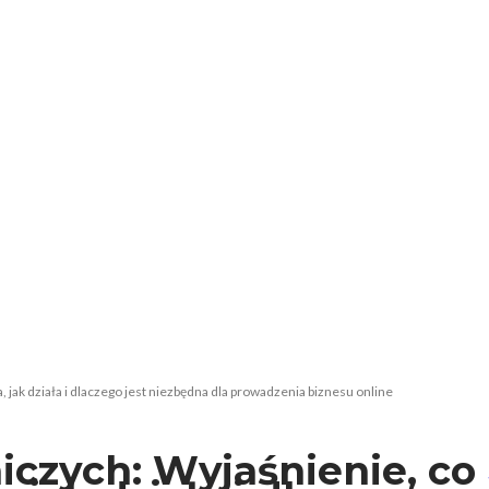
 jak działa i dlaczego jest niezbędna dla prowadzenia biznesu online
czych: Wyjaśnienie, co