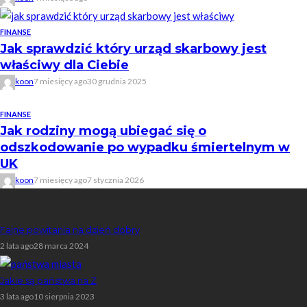
FINANSE
Jak sprawdzić który urząd skarbowy jest
właściwy dla Ciebie
koon
7 miesięcy ago
30 grudnia 2025
FINANSE
Jak rodziny mogą ubiegać się o
odszkodowanie po wypadku śmiertelnym w
UK
koon
7 miesięcy ago
7 stycznia 2026
Popularne
Fajne powitania na dzień dobry
2 lata ago
28 marca 2024
Jakie są państwa na Z
3 lata ago
10 sierpnia 2023