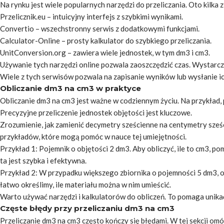
Na rynku jest wiele popularnych narzędzi do przeliczania. Oto kilka z
Przelicznik.eu – intuicyjny interfejs z szybkimi wynikami.
Convertio – wszechstronny serwis z dodatkowymi funkcjami.
Calculator-Online – prosty kalkulator do szybkiego przeliczania.
UnitConversion.org – zawiera wiele jednostek, w tym dm3 i cm3.
Używanie tych narzędzi online pozwala zaoszczędzić czas. Wystarc
Wiele z tych serwisów pozwala na zapisanie wyników lub wysłanie ic
Obliczanie dm3 na cm3 w praktyce
Obliczanie dm3 na cm3 jest ważne w codziennym życiu. Na przykład,
Precyzyjne przeliczenie jednostek objętości jest kluczowe.
Zrozumienie, jak zamienić decymetry sześcienne na centymetry sześc
przykładów, które mogą pomóc w nauce tej umiejętności.
Przykład 1: Pojemnik o objętości 2 dm3. Aby obliczyć, ile to cm3,
ta jest szybka i efektywna.
Przykład 2: W przypadku większego zbiornika o pojemności 5 dm3, o
łatwo określimy, ile materiału można w nim umieścić.
Warto używać narzędzi i kalkulatorów do obliczeń. To pomaga unika
Częste błędy przy przeliczaniu dm3 na cm3
Przeliczanie dm3 na cm3 często kończy się błędami. W tej sekcji omów