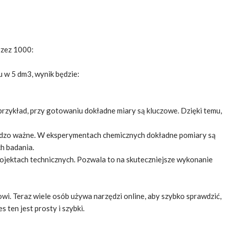
rzez 1000:
 w 5 dm3, wynik będzie:
rzykład, przy gotowaniu dokładne miary są kluczowe. Dzięki temu,
 bardzo ważne. W eksperymentach chemicznych dokładne pomiary są
ch badania.
rojektach technicznych. Pozwala to na skuteczniejsze wykonanie
towi. Teraz wiele osób używa narzędzi online, aby szybko sprawdzić,
ten jest prosty i szybki.