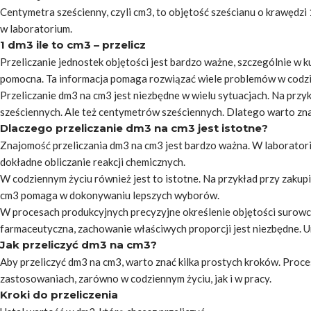
Centymetra sześcienny, czyli cm3, to objętość sześcianu o krawędzi 
w laboratorium.
1 dm3 ile to cm3 – przelicz
Przeliczanie jednostek objętości jest bardzo ważne, szczególnie w k
pomocna. Ta informacja pomaga rozwiązać wiele problemów w codzi
Przeliczanie dm3 na cm3 jest niezbędne w wielu sytuacjach. Na prz
sześciennych. Ale też centymetrów sześciennych. Dlatego warto zna
Dlaczego przeliczanie dm3 na cm3 jest istotne?
Znajomość przeliczania dm3 na cm3 jest bardzo ważna. W laborator
dokładne obliczanie reakcji chemicznych.
W codziennym życiu również jest to istotne. Na przykład przy zakup
cm3 pomaga w dokonywaniu lepszych wyborów.
W procesach produkcyjnych precyzyjne określenie objętości surowc
farmaceutyczna, zachowanie właściwych proporcji jest niezbędne. U
Jak przeliczyć dm3 na cm3?
Aby przeliczyć dm3 na cm3, warto znać kilka prostych kroków. Proc
zastosowaniach, zarówno w codziennym życiu, jak i w pracy.
Kroki do przeliczenia