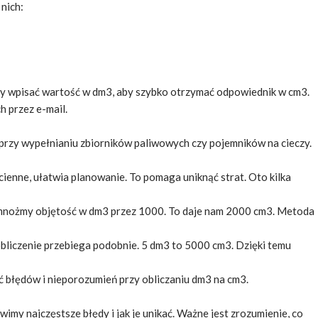
 nich:
zy wpisać wartość w dm3, aby szybko otrzymać odpowiednik w cm3.
h przez e-mail.
 przy wypełnianiu zbiorników paliwowych czy pojemników na cieczy.
ienne, ułatwia planowanie. To pomaga uniknąć strat. Oto kilka
 pomnożmy objętość w dm3 przez 1000. To daje nam 2000 cm3. Metoda
bliczenie przebiega podobnie. 5 dm3 to 5000 cm3. Dzięki temu
ć błędów i nieporozumień przy obliczaniu dm3 na cm3.
imy najczęstsze błędy i jak je unikać. Ważne jest zrozumienie, co