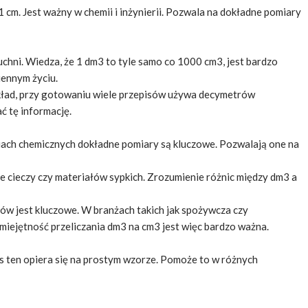
1 cm. Jest ważny w chemii i inżynierii. Pozwala na dokładne pomiary
uchni. Wiedza, że 1 dm3 to tyle samo co 1000 cm3, jest bardzo
ennym życiu.
ykład, przy gotowaniu wiele przepisów używa decymetrów
ć tę informację.
iach chemicznych dokładne pomiary są kluczowe. Pozwalają one na
ie cieczy czy materiałów sypkich. Zrozumienie różnic między dm3 a
ów jest kluczowe. W branżach takich jak spożywcza czy
miejętność przeliczania dm3 na cm3 jest więc bardzo ważna.
es ten opiera się na prostym wzorze. Pomoże to w różnych