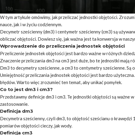
W tym artykule omówimy, jak przeliczać jednostki objętości. Zrozumi
nauce, jak i w życiu codziennym.
Decymetr sześcienny (dm3) i centymetr sześcienny (cm3) są używane 
obliczać objętości. Dowiesz się, jak ważna jest ta konwersja w naszy
Wprowadzenie do przeliczenia jednostek objętości
Przeliczenie jednostek objętości jest bardzo ważne w różnych dzied
Znaczenie przeliczania dm3 na cm3 jest duże, bo te jednostki mają 
Dm3 to decymetry sześcienne, a cm3 to centymetry sześcienne. Są o
Umiejętność przeliczania jednostek objętości jest bardzo użyteczn
błędów. Warto więc zrozumieć ten temat, aby unikać pomyłek.
Co to jest dm3 i cm3?
Przedstawmy definicje dm3 i cm3. Te jednostki objętości są ważne w 
zastosowanie.
Definicja dm3
Decymetra sześcienny, czyli dm3, to objętość sześcianu o krawędzi
pomiarów objętości cieczy, jak wody.
Definicja cm3