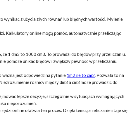
wynikać z użycia złych równań lub błędnych wartości. Mylenie
zi. Kalkulatory online mogą pomóc, automatycznie przeliczając
ę, że 1 dm3 to 1000 cm3. To prowadzi do błędów przy przeliczaniu.
zinie pomoże unikać błędów i zwiększy pewność w przeliczaniu.
mo ważna jest odpowiedź na pytanie
1m2 ile to cm2
. Pozwala to na
. Niezrozumienie różnicy między dm3 a cm3 może prowadzić do
ejmować lepsze decyzje, szczególnie w sytuacjach wymagających
nika nieporozumień.
ędzi online ułatwia ten proces. Dzięki temu, przeliczanie staje się