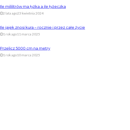
Ile mililitrów ma łyżka a ile łyżeczka
2 lata ago
23 kwietnia 2024
Ile jajek znosi kura – rocznie i przez całe życie
1 rok ago
11 marca 2025
Przelicz 5000 cm na metry
1 rok ago
10 marca 2025