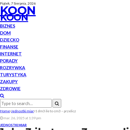
Piątek, 7 Sierpnia, 2026
KOON
KOON
BIZNES
DOM
DZIECKO
FINANSE
INTERNET
PORADY
ROZRYWKA
TURYSTYKA
ZAKUPY
ZDROWIE
Home
Jednostki miar
1 dm3 ile to cm3 – przelicz
mar. 26, 2025 at 1:39 pm
JEDNOSTKI MIAR