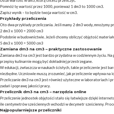
Ustal wartość w dm3, którą chcesz przeliczyć.
Pomnóż tę wartość przez 1000, ponieważ 1 dm3 to 1000 cm3.
Zapisz wynik – to będzie twoja wartość w cm3.
Przykłady przeliczenia
Oto dwa przykłady przeliczania. Jeśli mamy 2 dm3 wody, mnożymy p
2 dm3 x 1000 = 2000 cm3
Podobnie w budownictwie. Jeżeli chcemy obliczyć objętość materiału
5 dm3 x 1000 = 5000 cm3
Zamiana dm3 na cm3 – praktyczne zastosowanie
Zamiana dm3 na cm3 jest bardzo przydatna w codziennym życiu. Na p
przepisy kulinarnie mogą być dokładniej przestrzegane.
W edukacji, zwłaszcza w naukach ścisłych, takie przeliczenie jest
niezbędne. Uczniowie muszą zrozumieć, jak przeliczenie wpływa na i
Przeliczanie dm3 na cm3 jest również użyteczne w laboratoriach i p
zadań i poprawę jakości pracy.
Przelicznik dm3 na cm3 – narzędzia online
Przeliczenie jednostek objętości stało się łatwiejsze dzięki interne
ile centymetrów sześciennych wchodzi w decymetr sześcienny. Proces 
Najpopularniejsze przeliczniki