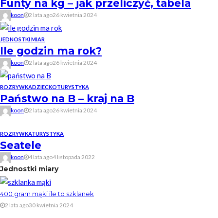
Funty na kg – jak przeliczyć, tabela
koon
2 lata ago
26 kwietnia 2024
JEDNOSTKI MIAR
Ile godzin ma rok?
koon
2 lata ago
26 kwietnia 2024
ROZRYWKA
DZIECKO
TURYSTYKA
Państwo na B – kraj na B
koon
2 lata ago
26 kwietnia 2024
ROZRYWKA
TURYSTYKA
Seatele
koon
4 lata ago
4 listopada 2022
Jednostki miary
400 gram mąki ile to szklanek
2 lata ago
30 kwietnia 2024