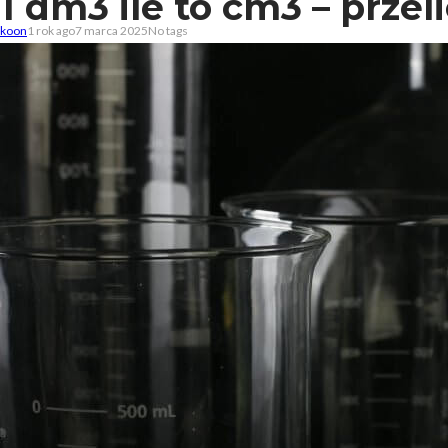
1 dm3 ile to cm3 – przel
koon
1 rok ago
7 marca 2025
No tags