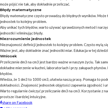
może pójść nie tak, aby dokładnie przeliczać.
Błędy matematyczne
Błędy matematyczne często prowadzą do błędnych wyników. Może to 
jednostek to kolejny problem.
Aby unikać tych błędów, warto używać sprawdzonych metod i narzęd
jednostki i eliminując błędy.
Niezrozumienie jednostek
Nieznajomość definicji jednostek to kolejny problem. Często mylą si
Ważne jest, aby dokładnie znać jednostki miar. Edukacja w tej dzied
Wniosek
Przeliczenie dm3 na cm3 jest bardzo ważne w naszym życiu. Tak sa
dokładne mierzenie w kuchni, laboratoriach i przy zakupach płynów
błędów.
Wiedza, że 1 dm3 to 1000 cm3, ułatwia naszą pracę. Pomaga to pod
dokładności. Znajomość jednostek objętości zapewnia zgodność i u
Warto regularnie ćwiczyć przeliczanie dm3 na cm3. Korzystanie z narz
prostsze i bardziej intuicyjne.
share on Facebook