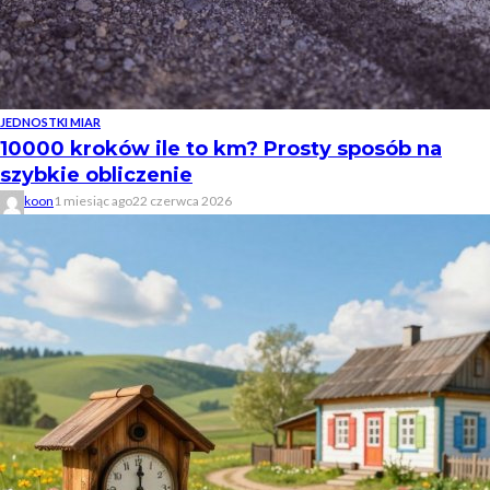
JEDNOSTKI MIAR
10000 kroków ile to km? Prosty sposób na
szybkie obliczenie
koon
1 miesiąc ago
22 czerwca 2026