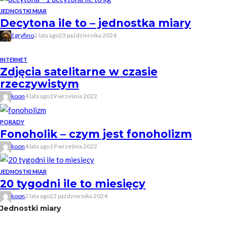
JEDNOSTKI MIAR
Decytona ile to – jednostka miary
Egryfino
2 lata ago
23 października 2024
INTERNET
Zdjęcia satelitarne w czasie
rzeczywistym
koon
4 lata ago
19 września 2022
PORADY
Fonoholik – czym jest fonoholizm
koon
4 lata ago
19 września 2022
JEDNOSTKI MIAR
20 tygodni ile to miesięcy
koon
2 lata ago
22 października 2024
Jednostki miary