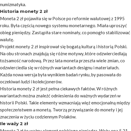
numizmatyka.
Historia monety 2 zł
Moneta 2 zł pojawiła się w Polsce po reformie walutowej z 1995
roku. Była częścią nowego systemu monetarnego. Miała uproszyć
obieg pieniędzy. Zastąpiła stare nominały, co pomogło stabilizować
walutę.
Projekt monety 2 zł inspirował się bogatą kulturą i historią Polski.
Na obu stronach znajdują się różne motywy, które odzwierciedlają
tożsamość narodową. Przez lata moneta przeszła wiele zmian, co
odzwierciedla się w różnych wariantach designu i materiałach.
Każda nowa wersja była wynikiem badań rynku, by pasowała do
oczekiwań ludzi i kolekcjonerów.
Historia monety 2 zł jest pełna ciekawych faktów. W różnych
wariantach można znaleźć odniesienia do ważnych wydarzeń w
historii Polski. Takie elementy wzmacniają więź emocjonalną między
społeczeństwem a monetą. Tworzą przywiązanie do monety i jej
znaczenia w życiu codziennym Polaków.
Ile waży 2 zł
Moneta 2 zł to ważny element polskiego pieniądza. Waży ona 5,21