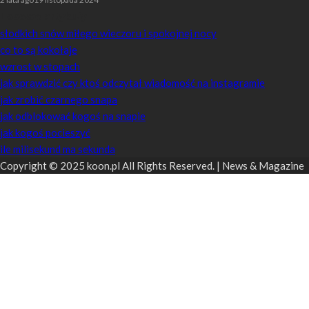
Losowe artykuły
słodkich snów miłego wieczoru i spokojnej nocy
co to są kokołaje
wzrost w stopach
jak sprawdzić czy ktoś odczytał wiadomość na instagramie
jak zrobić czarnego snapa
jak odblokować kogoś na snapie
jak kogoś pocieszyć
ile milisekund ma sekunda
Copyright © 2025 koon.pl All Rights Reserved. | News & Magazine