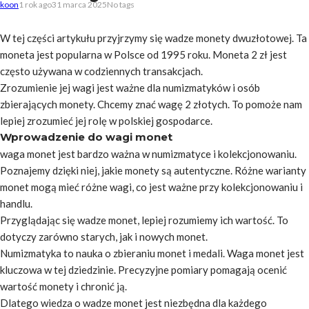
koon
1 rok ago
31 marca 2025
No tags
W tej części artykułu przyjrzymy się wadze monety dwuzłotowej. Ta
moneta jest popularna w Polsce od 1995 roku. Moneta 2 zł jest
często używana w codziennych transakcjach.
Zrozumienie jej wagi jest ważne dla numizmatyków i osób
zbierających monety. Chcemy znać wagę 2 złotych. To pomoże nam
lepiej zrozumieć jej rolę w polskiej gospodarce.
Wprowadzenie do wagi monet
waga monet jest bardzo ważna w numizmatyce i kolekcjonowaniu.
Poznajemy dzięki niej, jakie monety są autentyczne. Różne warianty
monet mogą mieć różne wagi, co jest ważne przy kolekcjonowaniu i
handlu.
Przyglądając się wadze monet, lepiej rozumiemy ich wartość. To
dotyczy zarówno starych, jak i nowych monet.
Numizmatyka to nauka o zbieraniu monet i medali. Waga monet jest
kluczowa w tej dziedzinie. Precyzyjne pomiary pomagają ocenić
wartość monety i chronić ją.
Dlatego wiedza o wadze monet jest niezbędna dla każdego