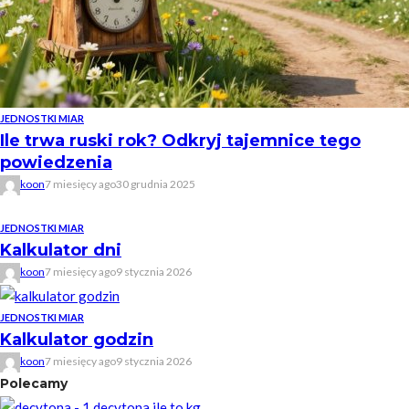
JEDNOSTKI MIAR
Ile trwa ruski rok? Odkryj tajemnice tego
powiedzenia
koon
7 miesięcy ago
30 grudnia 2025
JEDNOSTKI MIAR
Kalkulator dni
koon
7 miesięcy ago
9 stycznia 2026
JEDNOSTKI MIAR
Kalkulator godzin
koon
7 miesięcy ago
9 stycznia 2026
Polecamy