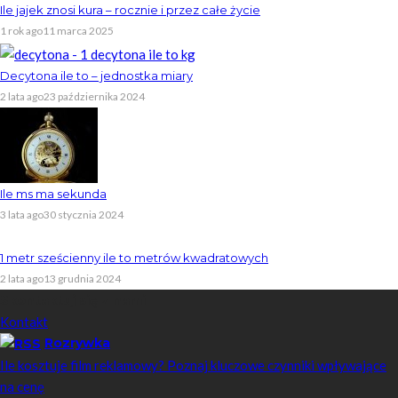
Ile jajek znosi kura – rocznie i przez całe życie
1 rok ago
11 marca 2025
Decytona ile to – jednostka miary
2 lata ago
23 października 2024
Ile ms ma sekunda
3 lata ago
30 stycznia 2024
1 metr sześcienny ile to metrów kwadratowych
2 lata ago
13 grudnia 2024
Skontaktuj się z nami
Kontakt
Rozrywka
Ile kosztuje film reklamowy? Poznaj kluczowe czynniki wpływające
na cenę