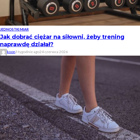
JEDNOSTKI MIAR
Jak dobrać ciężar na siłowni, żeby trening
naprawdę działał?
koon
3 tygodnie ago
24 czerwca 2026