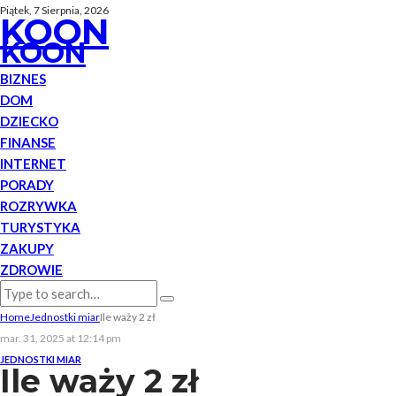
Piątek, 7 Sierpnia, 2026
KOON
KOON
BIZNES
DOM
DZIECKO
FINANSE
INTERNET
PORADY
ROZRYWKA
TURYSTYKA
ZAKUPY
ZDROWIE
Home
Jednostki miar
Ile waży 2 zł
mar. 31, 2025 at 12:14 pm
JEDNOSTKI MIAR
Ile waży 2 zł