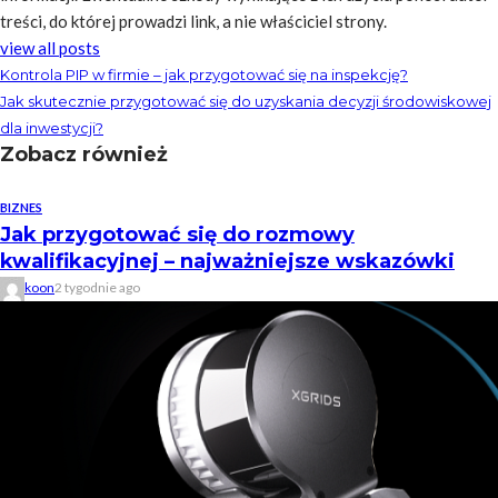
treści, do której prowadzi link, a nie właściciel strony.
view all posts
Kontrola PIP w firmie – jak przygotować się na inspekcję?
Jak skutecznie przygotować się do uzyskania decyzji środowiskowej
dla inwestycji?
Zobacz również
BIZNES
Jak przygotować się do rozmowy
kwalifikacyjnej – najważniejsze wskazówki
koon
2 tygodnie ago