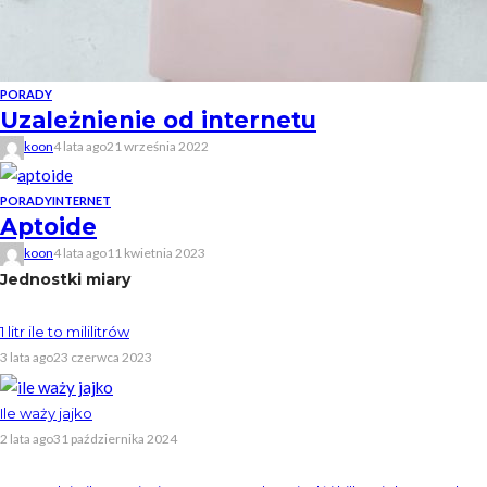
PORADY
Uzależnienie od internetu
koon
4 lata ago
21 września 2022
PORADY
INTERNET
Aptoide
koon
4 lata ago
11 kwietnia 2023
Jednostki miary
1 litr ile to mililitrów
3 lata ago
23 czerwca 2023
Ile waży jajko
2 lata ago
31 października 2024