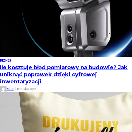
BIZNES
Ile kosztuje błąd pomiarowy na budowie? Jak
uniknąć poprawek dzięki cyfrowej
inwentaryzacji
koon
1 miesiąc ago