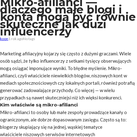
Mikro-afilianci —
dlaczego małe blogi i
konta mogą być równie
skuteczne jak duzi
influencerzy
koon
1 rok ago
No tags
Marketing afiliacyjny kojarzy się często z dużymi graczami. Wiele
osób sądzi, że tylko influencerzy z setkami tysięcy obserwujących
mogą osiągać imponujące wyniki. To błędne myślenie. Mikro-
afilianci, czyli właściciele niewielkich blogów, niszowych kont w
mediach społecznościowych czy lokalnych portali, również potrafią
generować zadowalające przychody. Co więcej — w wielu
przypadkach są nawet skuteczniejsi niż ich więksi konkurenci.
Kim właściwie są mikro-afilianci
Mikro-afilianci to osoby lub małe zespoły prowadzące kanały o
ograniczonym, ale dobrze dopasowanym zasięgu. Często są to:
blogerzy skupiający się na jednej, wąskiej tematyce
właściciele niszowych serwisów internetowych