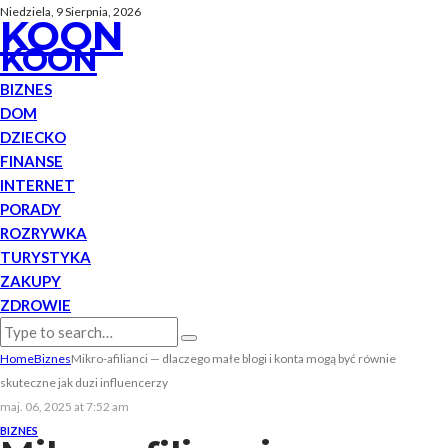
Niedziela, 9 Sierpnia, 2026
KOON
KOON
BIZNES
DOM
DZIECKO
FINANSE
INTERNET
PORADY
ROZRYWKA
TURYSTYKA
ZAKUPY
ZDROWIE
Home
Biznes
Mikro-afilianci — dlaczego małe blogi i konta mogą być równie
skuteczne jak duzi influencerzy
maj. 06, 2025 at 7:52 am
BIZNES