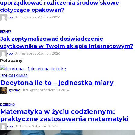
uporządkować rozliczenia środowiskowe
dotyczące opakowań?
koon
3 miesiące ago
11 maja 2026
BIZNES
Jak zoptymalizować doświadczenie
użytkownika w Twoim sklepie internetowym?
koon
3 miesiące ago
18 maja 2026
Polecamy
JEDNOSTKI MIAR
Decytona ile to – jednostka miary
Egryfino
2 lata ago
23 października 2024
DZIECKO
Matematyka w życiu codziennym:
praktyczne zastosowania matematyki
koon
3 lata ago
30 stycznia 2024