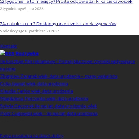
52 tygodnie ile to miesięcy? Prosta odpowiedź i kilka ciekawostek
2 tygodnie ago
9 lipca 2026
3/4 cala ile to cm? Dokładny przelicznik i tabela wymiarów
9 miesięcy ago
13 października 2025
Skontaktuj się z nami
Kontakt
Rozrywka
Ile kosztuje film reklamowy? Poznaj kluczowe czynniki wpływające
na cenę
Zbigniew Zaranek wiek, data urodzenia – znany wokalista
Celia Jaunat wiek, data urodzenia
Klaudia Carlos wiek, data urodzenia
Magdalena Pieczonka wiek, data urodzenia
Sylwia Gaczorek ile ma lat, data urodzenia, wiek
Piotr Cugowski wiek – ile ma lat, data urodzenia
Popularne
Fajne powitania na dzień dobry