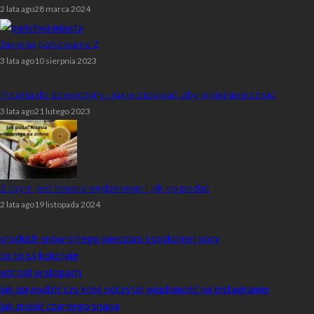
2 lata ago
28 marca 2024
Jakie są państwa na Z
3 lata ago
10 sierpnia 2023
Pytania do dziewczyny – jakie zadawać, aby lepiej się poznać
3 lata ago
21 lutego 2023
Z czym jeść łososia wędzonego i jak go podać
2 lata ago
19 listopada 2024
Losowe artykuły
słodkich snów miłego wieczoru i spokojnej nocy
co to są kokołaje
wzrost w stopach
jak sprawdzić czy ktoś odczytał wiadomość na instagramie
jak zrobić czarnego snapa