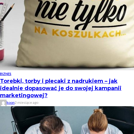
BIZNES
Torebki, torby i plecaki z nadrukiem – jak
idealnie dopasować je do swojej kampanii
marketingowej?
koon
2 miesiące ago