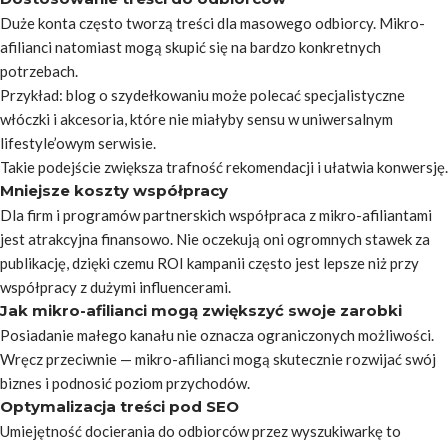
Duże konta często tworzą treści dla masowego odbiorcy. Mikro-
afilianci natomiast mogą skupić się na bardzo konkretnych
potrzebach.
Przykład: blog o szydełkowaniu może polecać specjalistyczne
włóczki i akcesoria, które nie miałyby sensu w uniwersalnym
lifestyle’owym serwisie.
Takie podejście zwiększa trafność rekomendacji i ułatwia konwersję.
Mniejsze koszty współpracy
Dla firm i programów partnerskich współpraca z mikro-afiliantami
jest atrakcyjna finansowo. Nie oczekują oni ogromnych stawek za
publikację, dzięki czemu ROI kampanii często jest lepsze niż przy
współpracy z dużymi influencerami.
Jak mikro-afilianci mogą zwiększyć swoje zarobki
Posiadanie małego kanału nie oznacza ograniczonych możliwości.
Wręcz przeciwnie — mikro-afilianci mogą skutecznie rozwijać swój
biznes i podnosić poziom przychodów.
Optymalizacja treści pod SEO
Umiejętność docierania do odbiorców przez wyszukiwarkę to