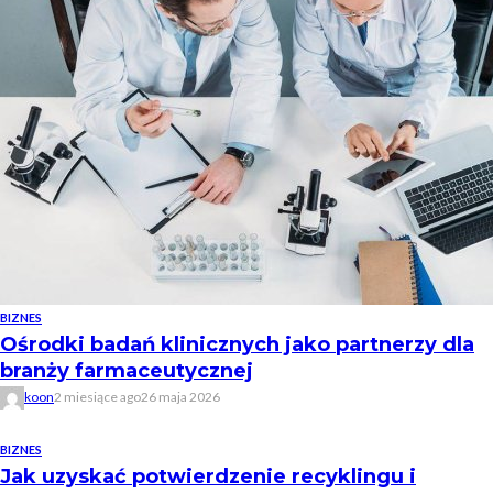
BIZNES
Ośrodki badań klinicznych jako partnerzy dla
branży farmaceutycznej
koon
2 miesiące ago
26 maja 2026
BIZNES
Jak uzyskać potwierdzenie recyklingu i