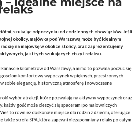
– idealne miejsce na
relaks
aciółmi, szukając odpoczynku od codziennych obowiązków. Jeśli
pokojnej okolicy, majówka pod Warszawą może być idealnym
ć się na majówkę w okolice stolicy, oraz zaprezentujemy
ywnych, jak i tych szukających ciszy i relaksu.
kilkanaście kilometrów od Warszawy, a mimo to pozwala poczuć się
oim gościom komfortowy wypoczynek w pięknych, przestronnych
 w sobie elegancję, historyczną atmosferę i nowoczesne
zeroki wybór atrakcji, które pozwalają na aktywny wypoczynek oraz
sły, każdy gość może cieszyć się spacerami po malowniczych
ieś to również doskonałe miejsce dla rodzin z dziećmi, oferujące
ię także strefa SPA, która zapewni niezapomniany relaks po całym