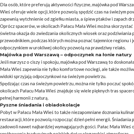
Dla osób, które preferują aktywności fizyczne, majówka pod Wars
Wieś oferuje wiele opcji, które pozwolą spędzić czas na świeżym pow
zapewnią wytchnienie od zgiełku miasta, a śpiew ptaków i zapach drz
Oprócz spacerów, w okolicach Pałacu Mała Wieś można skorzystać 
świetna okazja do zwiedzania okolicznych wiosek oraz podziwiania p
przewodnikiem, podczas których można poznać tajemnice regionu i j
odpoczynkiem w urokliwej okolicy pozwolą na prawdziwy relaks.
Majówka pod Warszawą – odpoczynek na łonie natury
Jeśli marzysz o ciszy i spokoju, majówka pod Warszawą to doskonała o
Mała Wieś zapewnia nie tylko komfortowe noclegi, ale także możliwo
widoki sprzyjają odpoczynkowi na świeżym powietrzu.
Spędzając czas na świeżym powietrzu, można nie tylko poczuć spokój 
okolicach Pałacu Mała Wieś znajduje się wiele pięknych tras spacer
pełnej harmonii z naturą.
Pyszne śniadania i obiadokolacje
Pobyt w Pałacu Mała Wieś to także niezapomniane doznania kulinar
restauracji, które pozwolą rozpocząć dzień pełni energii. Śniadani
zadowoli nawet najbardziej wymagających gości. Pałac Mała Wieś of
spróbowania tradycyjnych polskich dań w eleganckiej atmosferze.