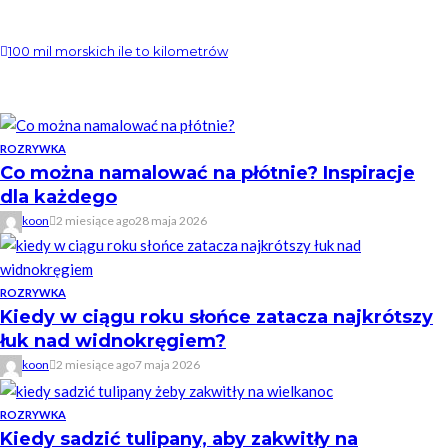
100 mil morskich ile to kilometrów
ROZRYWKA
Co można namalować na płótnie? Inspiracje
dla każdego
koon
2 miesiące ago
28 maja 2026
ROZRYWKA
Kiedy w ciągu roku słońce zatacza najkrótszy
łuk nad widnokręgiem?
koon
2 miesiące ago
7 maja 2026
ROZRYWKA
Kiedy sadzić tulipany, aby zakwitły na