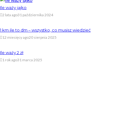
Ile waży jajko
2 lata ago
31 października 2024
1 km ile to dm – wszystko, co musisz wiedzieć
12 miesięcy ago
20 sierpnia 2025
Ile waży 2 zł
1 rok ago
31 marca 2025