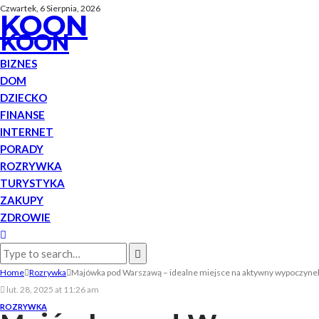
Czwartek, 6 Sierpnia, 2026
KOON
KOON
BIZNES
DOM
DZIECKO
FINANSE
INTERNET
PORADY
ROZRYWKA
TURYSTYKA
ZAKUPY
ZDROWIE
Home
Rozrywka
Majówka pod Warszawą – idealne miejsce na aktywny wypoczynek 
lut. 28, 2025 at 11:26 am
ROZRYWKA