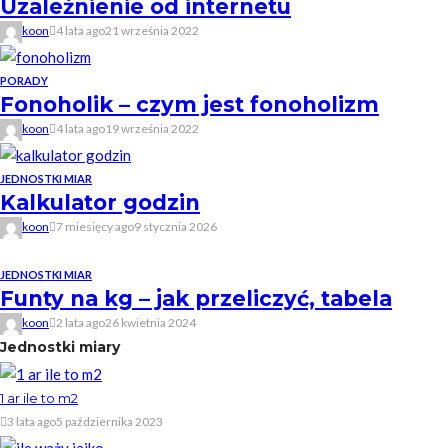
Uzależnienie od internetu
koon
4 lata ago
21 września 2022
PORADY
Fonoholik – czym jest fonoholizm
koon
4 lata ago
19 września 2022
JEDNOSTKI MIAR
Kalkulator godzin
koon
7 miesięcy ago
9 stycznia 2026
JEDNOSTKI MIAR
Funty na kg – jak przeliczyć, tabela
koon
2 lata ago
26 kwietnia 2024
Jednostki miary
1 ar ile to m2
3 lata ago
5 października 2023