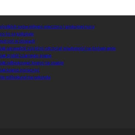
Losowe artykuły
słodkich snów miłego wieczoru i spokojnej nocy
co to są kokołaje
wzrost w stopach
jak sprawdzić czy ktoś odczytał wiadomość na instagramie
jak zrobić czarnego snapa
jak odblokować kogoś na snapie
jak kogoś pocieszyć
ile milisekund ma sekunda