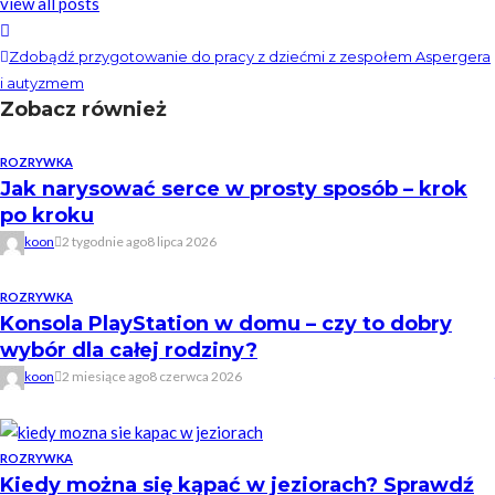
view all posts
Zdobądź przygotowanie do pracy z dziećmi z zespołem Aspergera
i autyzmem
Zobacz również
ROZRYWKA
Jak narysować serce w prosty sposób – krok
po kroku
koon
2 tygodnie ago
8 lipca 2026
ROZRYWKA
Konsola PlayStation w domu – czy to dobry
wybór dla całej rodziny?
koon
2 miesiące ago
8 czerwca 2026
ROZRYWKA
Kiedy można się kąpać w jeziorach? Sprawdź