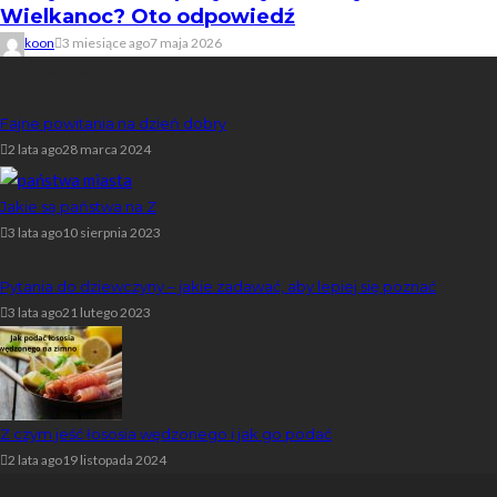
Wielkanoc? Oto odpowiedź
koon
3 miesiące ago
7 maja 2026
Popularne
Fajne powitania na dzień dobry
2 lata ago
28 marca 2024
Jakie są państwa na Z
3 lata ago
10 sierpnia 2023
Pytania do dziewczyny – jakie zadawać, aby lepiej się poznać
3 lata ago
21 lutego 2023
Z czym jeść łososia wędzonego i jak go podać
2 lata ago
19 listopada 2024