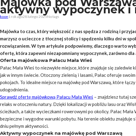
Majówka pod Warszawą 
aktywny wypoczynek i 
koon
1 rok ago
28 lutego 2025
No tags
Majówka to czas, który większość z nas spędza z rodziną i przyj
marzysz o ucieczce z tłocznej stolicy i spędzeniu kilku dni w s
rozwiązaniem. W tym artykule podpowiemy, dlaczego warto wybra
ofertę, która zapewni niezapomniany wypoczynek, zarówno dla akt
Oferta majówkowa Pałacu Mała Wieś
Pałac Mała Wieś to niezwykłe miejsce, które znajduje się zaledwie 
jak w innym świecie. Otoczony zielenią i lasami, Pałac oferuje sw
pokojach. To idealne miejsce na majówkę pod Warszawą, które łączy
udogodnienia.
Sprawdź ofertę majówkową Pałacu Mała Wieś
– znajdziesz tutaj s
relaks w otoczeniu natury. Dzięki lokalizacji w pobliżu lasu oraz Wi
ścieżkach, a także wycieczkami rowerowymi po okolicy. Pałac Mała W
bezpieczne i wygodne warunki pobytu. Na terenie obiektu znajduje s
dniu pełnym aktywności.
Aktywny wypoczynek na majówkę pod Warszawą