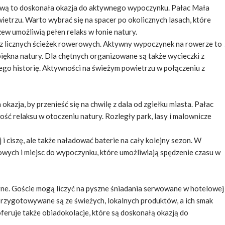
zawą to doskonała okazja do aktywnego wypoczynku. Pałac Mała
ietrzu. Warto wybrać się na spacer po okolicznych lasach, które
ew umożliwią pełen relaks w łonie natury.
z licznych ścieżek rowerowych. Aktywny wypoczynek na rowerze to
iękna natury. Dla chętnych organizowane są także wycieczki z
ego historię. Aktywności na świeżym powietrzu w połączeniu z
kazja, by przenieść się na chwilę z dala od zgiełku miasta. Pałac
ść relaksu w otoczeniu natury. Rozległy park, lasy i malownicze
i ciszę, ale także naładować baterie na cały kolejny sezon. W
owych i miejsc do wypoczynku, które umożliwiają spędzenie czasu w
ne. Goście mogą liczyć na pyszne śniadania serwowane w hotelowej
a przygotowywane są ze świeżych, lokalnych produktów, a ich smak
eruje także obiadokolacje, które są doskonałą okazją do