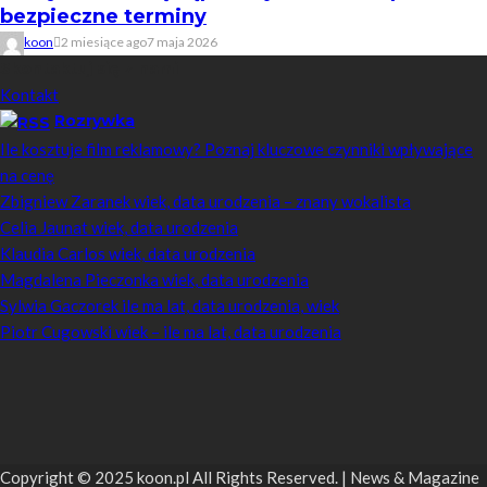
bezpieczne terminy
koon
2 miesiące ago
7 maja 2026
Skontaktuj się z nami
Kontakt
Rozrywka
Ile kosztuje film reklamowy? Poznaj kluczowe czynniki wpływające
na cenę
Zbigniew Zaranek wiek, data urodzenia – znany wokalista
Celia Jaunat wiek, data urodzenia
Klaudia Carlos wiek, data urodzenia
Magdalena Pieczonka wiek, data urodzenia
Sylwia Gaczorek ile ma lat, data urodzenia, wiek
Piotr Cugowski wiek – ile ma lat, data urodzenia
Copyright © 2025 koon.pl All Rights Reserved. | News & Magazine