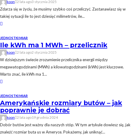
koon
2 lata ago
3 stycznia 2025
Zdarza się w życiu, że musimy szybko coś przeliczyć. Zastanawiasz się w
takiej sytuacji ile to jest dziesięć milimetrów, ile...
JEDNOSTKI MIAR
Ile kWh ma 1 MWh – przelicznik
koon
2 lata ago
2 stycznia 2025
W dzisiejszym świecie zrozumienie przelicznika energii między
megawatogodzinami (MWh) a kilowatogodzinami (kWh) jest kluczowe.
Warto znać, ile kWh ma 1...
JEDNOSTKI MIAR
Amerykańskie rozmiary butów – jak
poprawnie je dobrać
koon
2 lata ago
19 grudnia 2024
Dobór butów jest ważny dla naszych stóp. W tym artykule dowiesz się, jak
znaleźć rozmiar buta us w Ameryce. Pokażemy, jak uniknąć...