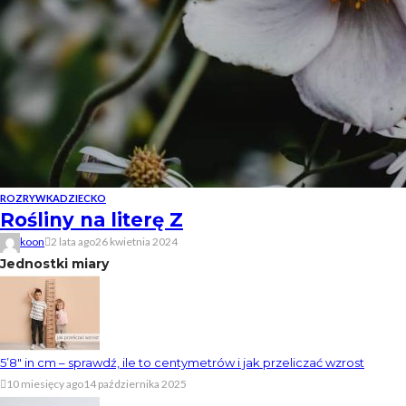
ROZRYWKA
DZIECKO
Rośliny na literę Z
koon
2 lata ago
26 kwietnia 2024
Jednostki miary
5’8″ in cm – sprawdź, ile to centymetrów i jak przeliczać wzrost
10 miesięcy ago
14 października 2025