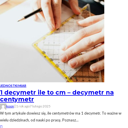
JEDNOSTKI MIAR
1 decymetr ile to cm – decymetr na
centymetr
koon
1 rok ago
7 lutego 2025
W tym artykule dowiesz się, ile centymetrów ma 1 decymetr. To ważne w
wielu dziedzinach, od nauki po pracę. Poznasz...