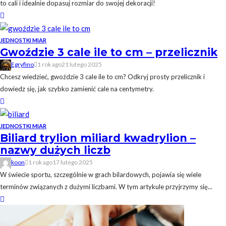
to cali i idealnie dopasuj rozmiar do swojej dekoracji!
JEDNOSTKI MIAR
Gwoździe 3 cale ile to cm – przelicznik
Egryfino
1 rok ago
21 lutego 2025
Chcesz wiedzieć, gwoździe 3 cale ile to cm? Odkryj prosty przelicznik i
dowiedz się, jak szybko zamienić cale na centymetry.
JEDNOSTKI MIAR
Biliard trylion miliard kwadrylion –
nazwy dużych liczb
koon
1 rok ago
17 lutego 2025
W świecie sportu, szczególnie w grach bilardowych, pojawia się wiele
terminów związanych z dużymi liczbami. W tym artykule przyjrzymy się...