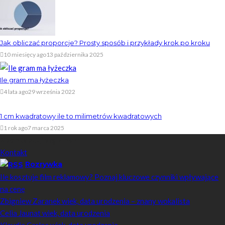
Jak obliczać proporcje? Prosty sposób i przykłady krok po kroku
10 miesięcy ago
13 października 2025
Ile gram ma łyżeczka
4 lata ago
29 września 2022
1 cm kwadratowy ile to milimetrów kwadratowych
1 rok ago
7 marca 2025
Skontaktuj się z nami
Kontakt
Rozrywka
Ile kosztuje film reklamowy? Poznaj kluczowe czynniki wpływające
na cenę
Zbigniew Zaranek wiek, data urodzenia – znany wokalista
Celia Jaunat wiek, data urodzenia