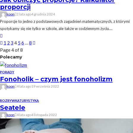
proporcji
koon
2 lata ago
4 grudnia 2024
Proporcje to jedno z podstawowych zagadnień matematycznych, z którymi
spotykamy się nie tylko w szkole, ale także w codziennym życiu....
1
2
3
4
5
6
…
8
Page 4 of 8
Polecamy
PORADY
Fonoholik – czym jest fonoholizm
koon
4 lata ago
19 września 2022
ROZRYWKA
TURYSTYKA
Seatele
koon
4 lata ago
4 listopada 2022