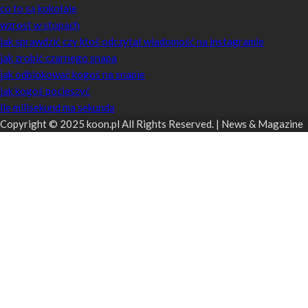
co to są kokołaje
wzrost w stopach
jak sprawdzić czy ktoś odczytał wiadomość na instagramie
jak zrobić czarnego snapa
jak odblokować kogoś na snapie
jak kogoś pocieszyć
ile milisekund ma sekunda
Copyright © 2025 koon.pl All Rights Reserved. | News & Magazine