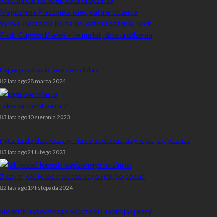
Klaudia Carlos wiek, data urodzenia
Magdalena Pieczonka wiek, data urodzenia
Sylwia Gaczorek ile ma lat, data urodzenia, wiek
Piotr Cugowski wiek – ile ma lat, data urodzenia
Popularne
Fajne powitania na dzień dobry
2 lata ago
28 marca 2024
Jakie są państwa na Z
3 lata ago
10 sierpnia 2023
Pytania do dziewczyny – jakie zadawać, aby lepiej się poznać
3 lata ago
21 lutego 2023
Z czym jeść łososia wędzonego i jak go podać
2 lata ago
19 listopada 2024
Losowe artykuły
słodkich snów miłego wieczoru i spokojnej nocy