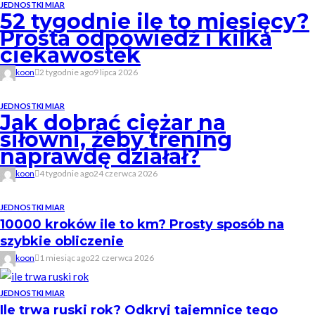
JEDNOSTKI MIAR
52 tygodnie ile to miesięcy?
Prosta odpowiedź i kilka
ciekawostek
koon
2 tygodnie ago
9 lipca 2026
JEDNOSTKI MIAR
Jak dobrać ciężar na
siłowni, żeby trening
naprawdę działał?
koon
4 tygodnie ago
24 czerwca 2026
JEDNOSTKI MIAR
10000 kroków ile to km? Prosty sposób na
szybkie obliczenie
koon
1 miesiąc ago
22 czerwca 2026
JEDNOSTKI MIAR
Ile trwa ruski rok? Odkryj tajemnice tego