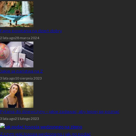
Fajne powitania na dzień dobry
2 lata ago
28 marca 2024
Jakie są państwa na Z
3 lata ago
10 sierpnia 2023
Pytania do dziewczyny – jakie zadawać, aby lepiej się poznać
3 lata ago
21 lutego 2023
Z czym jeść łososia wędzonego i jak go podać