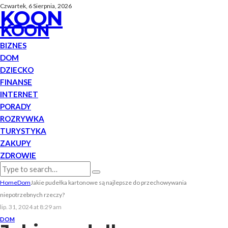
Czwartek, 6 Sierpnia, 2026
KOON
KOON
BIZNES
DOM
DZIECKO
FINANSE
INTERNET
PORADY
ROZRYWKA
TURYSTYKA
ZAKUPY
ZDROWIE
Home
Dom
Jakie pudełka kartonowe są najlepsze do przechowywania
niepotrzebnych rzeczy?
lip. 31, 2024 at 8:29 am
DOM