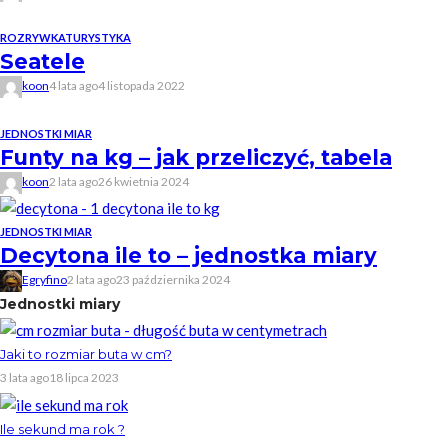
ROZRYWKA
TURYSTYKA
Seatele
koon
4 lata ago
4 listopada 2022
JEDNOSTKI MIAR
Funty na kg – jak przeliczyć, tabela
koon
2 lata ago
26 kwietnia 2024
JEDNOSTKI MIAR
Decytona ile to – jednostka miary
Egryfino
2 lata ago
23 października 2024
Jednostki miary
Jaki to rozmiar buta w cm?
3 lata ago
18 lipca 2023
Ile sekund ma rok ?