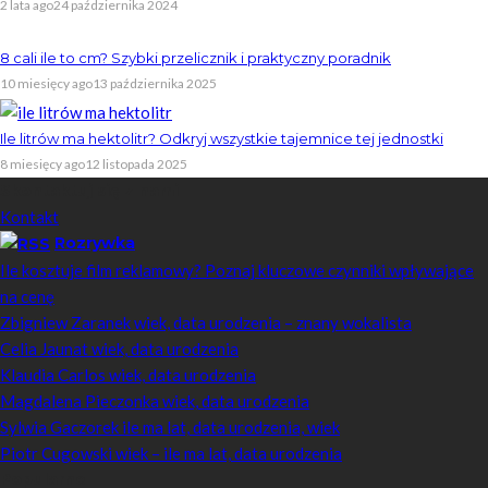
2 lata ago
24 października 2024
8 cali ile to cm? Szybki przelicznik i praktyczny poradnik
10 miesięcy ago
13 października 2025
Ile litrów ma hektolitr? Odkryj wszystkie tajemnice tej jednostki
8 miesięcy ago
12 listopada 2025
Skontaktuj się z nami
Kontakt
Rozrywka
Ile kosztuje film reklamowy? Poznaj kluczowe czynniki wpływające
na cenę
Zbigniew Zaranek wiek, data urodzenia – znany wokalista
Celia Jaunat wiek, data urodzenia
Klaudia Carlos wiek, data urodzenia
Magdalena Pieczonka wiek, data urodzenia
Sylwia Gaczorek ile ma lat, data urodzenia, wiek
Piotr Cugowski wiek – ile ma lat, data urodzenia
Popularne