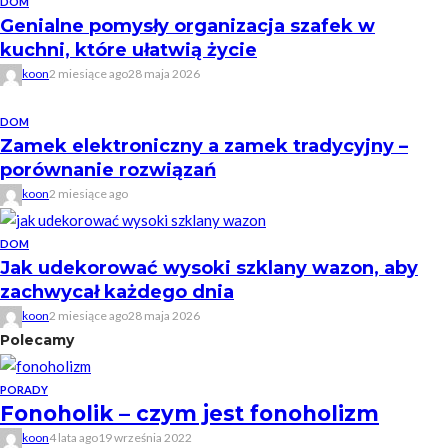
DOM
Genialne pomysły organizacja szafek w
kuchni, które ułatwią życie
koon
2 miesiące ago
28 maja 2026
DOM
Zamek elektroniczny a zamek tradycyjny –
porównanie rozwiązań
koon
2 miesiące ago
DOM
Jak udekorować wysoki szklany wazon, aby
zachwycał każdego dnia
koon
2 miesiące ago
28 maja 2026
Polecamy
PORADY
Fonoholik – czym jest fonoholizm
koon
4 lata ago
19 września 2022