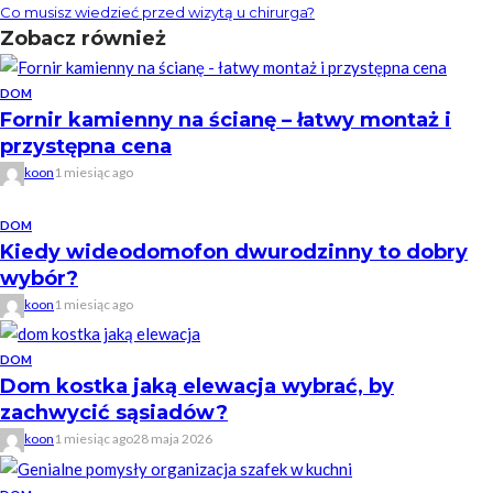
Co musisz wiedzieć przed wizytą u chirurga?
Zobacz również
DOM
Fornir kamienny na ścianę – łatwy montaż i
przystępna cena
koon
1 miesiąc ago
DOM
Kiedy wideodomofon dwurodzinny to dobry
wybór?
koon
1 miesiąc ago
DOM
Dom kostka jaką elewacja wybrać, by
zachwycić sąsiadów?
koon
1 miesiąc ago
28 maja 2026