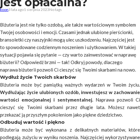
jest opłacalna?
koon
3 lata ago
1 sierpnia 2023
No tags
Biżuteria jest nie tylko ozdobą, ale także wartościowym symbolem
Twojej osobowości i emocji. Czasami jednak ulubione pierścionki,
bransoletki czy naszyjniki mogą ulec uszkodzeniu. Najczęściej jest
to spowodowane codziennym noszeniem i użytkowaniem. W takiej
sytuacji pojawia się pytanie — czy warto zainwestować w naprawę
biżuterii? Odpowiedź brzmi — tak! Odkryj powody, dlaczego
naprawa biżuterii pozwoli Ci cieszyć się Twoimi skarbami na nowo.
Wydłuż życie Twoich skarbów
Biżuteria może być pamiątką ważnych wydarzeń w Twoim życiu.
Wydłużając życie ulubionych ozdób, inwestujesz w zachowanie
wartości emocjonalnej i sentymentalnej.
Naprawa pozwoli C
cieszyć się Twoimi skarbami przez długie lata. Możesz nawet
przekazać ją przyszłym pokoleniom jako piękne dziedzictwo.
Odbuduj wartość i piękno
Biżuteria może być wykonana z delikatnych materiałów, które
podlegają zużyciu w wyniku noszenia. Najczęściej wykorzystywane