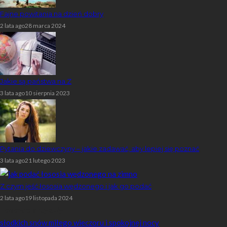
Fajne powitania na dzień dobry
2 lata ago
28 marca 2024
Jakie są państwa na Z
3 lata ago
10 sierpnia 2023
Pytania do dziewczyny – jakie zadawać, aby lepiej się poznać
3 lata ago
21 lutego 2023
Z czym jeść łososia wędzonego i jak go podać
2 lata ago
19 listopada 2024
Losowe artykuły
słodkich snów miłego wieczoru i spokojnej nocy