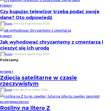
PORADY
Czy kupując telewizor trzeba podać swoje
dane? Oto odpowiedź
koon
2 miesiące ago
28 maja 2026
PORADY
Jak wyhodować chryzantemy z cmentarza i
cieszyć się ich urodą
koon
2 miesiące ago
28 maja 2026
Polecamy
INTERNET
Zdjęcia satelitarne w czasie
rzeczywistym
koon
4 lata ago
19 września 2022
ROZRYWKA
DZIECKO
Rośliny na literę Z