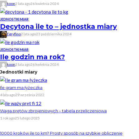
koon
2 lata ago
26 kwietnia 2024
JEDNOSTKI MIAR
Decytona ile to – jednostka miary
Egryfino
2 lata ago
23 października 2024
JEDNOSTKI MIAR
Ile godzin ma rok?
koon
2 lata ago
26 kwietnia 2024
Jednostki miary
Ile gram ma łyżeczka
4 lata ago
29 września 2022
Waga prętów zbrojeniowych – tabela przeliczeniowa
1 rok ago
25 lutego 2025
10000 kroków ile to km? Prosty sposób na szybkie obliczenie