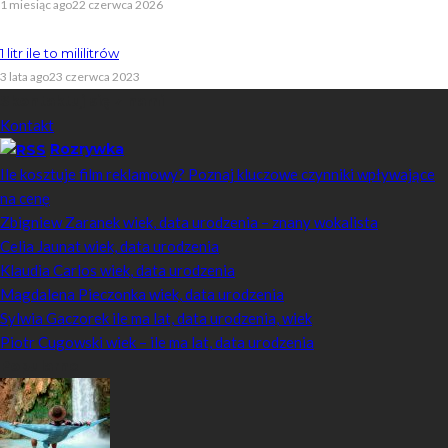
1 miesiąc ago
22 czerwca 2026
1 litr ile to mililitrów
3 lata ago
23 czerwca 2023
Skontaktuj się z nami
Kontakt
Rozrywka
Ile kosztuje film reklamowy? Poznaj kluczowe czynniki wpływające
na cenę
Zbigniew Zaranek wiek, data urodzenia – znany wokalista
Celia Jaunat wiek, data urodzenia
Klaudia Carlos wiek, data urodzenia
Magdalena Pieczonka wiek, data urodzenia
Sylwia Gaczorek ile ma lat, data urodzenia, wiek
Piotr Cugowski wiek – ile ma lat, data urodzenia
Popularne