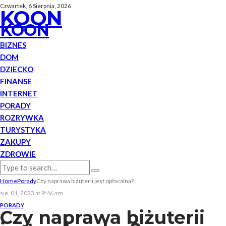
Czwartek, 6 Sierpnia, 2026
KOON
KOON
BIZNES
DOM
DZIECKO
FINANSE
INTERNET
PORADY
ROZRYWKA
TURYSTYKA
ZAKUPY
ZDROWIE
Home
Porady
Czy naprawa biżuterii jest opłacalna?
sie. 01, 2023 at 9:46 am
PORADY
Czy naprawa biżuterii