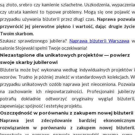
są złoto, srebro czy kamienie szlachetne. Uszkodzenia, wypaczenia
czy utrata kamieni to typowe problemy. Mogą się one pojawić w
przypadku
używania biżuterii przez długi czas.
Naprawa pozwal
przywrócić jej pierwotne piękno i wartość, dając drugie życie
Twoim skarbom.
Szukasz sprawdzonego jubilera?
Naprawa biżuterii Warszawa
salonie Słojewski spełni Twoje oczekiwania!
Niezastąpione dla unikatowych projektów — powierz
swoje skarby jubilerowi
Biżuteria może być wykonana według indywidualnych projektów i
wzorów. Trudno je później znaleźć w standardowych kolekcjach. W
przypadku unikatowych ozdób naprawa jest nieoceniona. Pozwala
na zachowanie ich niepowtarzalności. Profesjonalni jubilerzy
potrafią dokładnie odtworzyć oryginalny wygląd biżuterii,
zapewniając spójność i estetykę projektu.
Oszczędność w porównaniu z zakupem nowej biżuterii
Naprawa jest zdecydowanie bardziej ekonomicznym
rozwiązaniem w porównaniu z zakupem nowej biżuterii.
Inwestycja w naprawę pozwala zaoszczędzić znaczną sumę