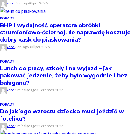
koon
7 dni ago
9 lipca 2026
PORADY
BHP i wydajność operatora obróbki
strumieniowo-ściernej. Ile naprawdę kosztuje
dobry kask do piaskowania?
koon
7 dni ago
30 lipca 2026
PORADY
Lunch do pracy, szkoły i na wyjazd – jak
pakować jedzenie, żeby było wygodnie i bez
bałaganu?
koon
1 miesiąc ago
30 czerwca 2026
PORADY
Do jakiego wzrostu dziecko musi jeździć w
foteliku?
koon
1 miesiąc ago
22 czerwca 2026