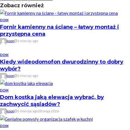
Zobacz również
DOM
Fornir kamienny na ścianę – łatwy montaż i
przystępna cena
koon
1 miesiąc ago
DOM
Kiedy wideodomofon dwurodzinny to dobry
wybór?
koon
1 miesiąc ago
DOM
Dom kostka jaką elewacja wybrać, by
zachwycić sąsiadów?
koon
1 miesiąc ago
28 maja 2026
DOM