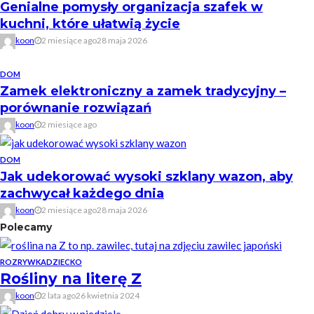
Genialne pomysły organizacja szafek w
kuchni, które ułatwią życie
koon
2 miesiące ago
28 maja 2026
DOM
Zamek elektroniczny a zamek tradycyjny –
porównanie rozwiązań
koon
2 miesiące ago
DOM
Jak udekorować wysoki szklany wazon, aby
zachwycał każdego dnia
koon
2 miesiące ago
28 maja 2026
Polecamy
ROZRYWKA
DZIECKO
Rośliny na literę Z
koon
2 lata ago
26 kwietnia 2024