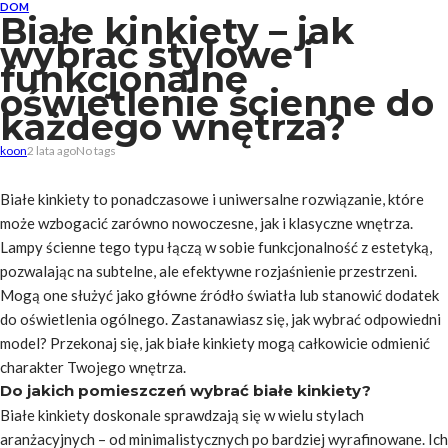
DOM
Białe kinkiety – jak
wybrać stylowe i
funkcjonalne
oświetlenie ścienne do
każdego wnętrza?
koon
2 lata ago
No tags
Białe kinkiety to ponadczasowe i uniwersalne rozwiązanie, które
może wzbogacić zarówno nowoczesne, jak i klasyczne wnętrza.
Lampy ścienne tego typu łączą w sobie funkcjonalność z estetyką,
pozwalając na subtelne, ale efektywne rozjaśnienie przestrzeni.
Mogą one służyć jako główne źródło światła lub stanowić dodatek
do oświetlenia ogólnego. Zastanawiasz się, jak wybrać odpowiedni
model? Przekonaj się, jak białe kinkiety mogą całkowicie odmienić
charakter Twojego wnętrza.
Do jakich pomieszczeń wybrać białe kinkiety?
Białe kinkiety doskonale sprawdzają się w wielu stylach
aranżacyjnych – od minimalistycznych po bardziej wyrafinowane. Ich