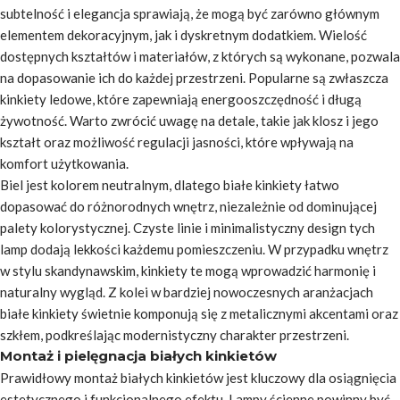
subtelność i elegancja sprawiają, że mogą być zarówno głównym
elementem dekoracyjnym, jak i dyskretnym dodatkiem. Wielość
dostępnych kształtów i materiałów, z których są wykonane, pozwala
na dopasowanie ich do każdej przestrzeni. Popularne są zwłaszcza
kinkiety ledowe, które zapewniają energooszczędność i długą
żywotność. Warto zwrócić uwagę na detale, takie jak klosz i jego
kształt oraz możliwość regulacji jasności, które wpływają na
komfort użytkowania.
Biel jest kolorem neutralnym, dlatego białe kinkiety łatwo
dopasować do różnorodnych wnętrz, niezależnie od dominującej
palety kolorystycznej. Czyste linie i minimalistyczny design tych
lamp dodają lekkości każdemu pomieszczeniu. W przypadku wnętrz
w stylu skandynawskim, kinkiety te mogą wprowadzić harmonię i
naturalny wygląd. Z kolei w bardziej nowoczesnych aranżacjach
białe kinkiety świetnie komponują się z metalicznymi akcentami oraz
szkłem, podkreślając modernistyczny charakter przestrzeni.
Montaż i pielęgnacja białych kinkietów
Prawidłowy montaż białych kinkietów jest kluczowy dla osiągnięcia
estetycznego i funkcjonalnego efektu. Lampy ścienne powinny być