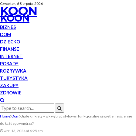
Czwartek, 6 Sierpnia, 2026
KOON
KOON
BIZNES
DOM
DZIECKO
FINANSE
INTERNET
PORADY
ROZRYWKA
TURYSTYKA
ZAKUPY
ZDROWIE
Home
Dom
Białe kinkiety – jak wybrać stylowe i funkcjonalne oświetlenie ścienne
do każdego wnętrza?
wrz. 13, 2024 at 6:25 am