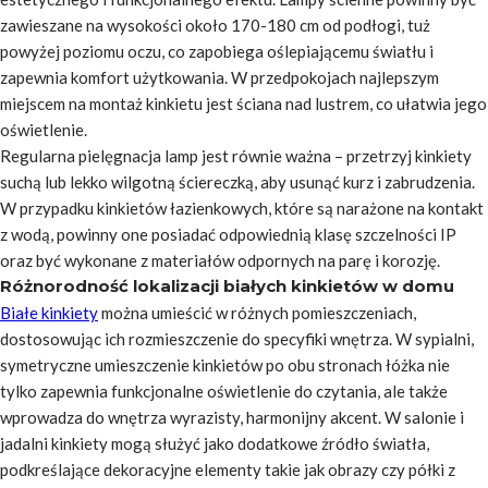
zawieszane na wysokości około 170-180 cm od podłogi, tuż
powyżej poziomu oczu, co zapobiega oślepiającemu światłu i
zapewnia komfort użytkowania. W przedpokojach najlepszym
miejscem na montaż kinkietu jest ściana nad lustrem, co ułatwia jego
oświetlenie.
Regularna pielęgnacja lamp jest równie ważna – przetrzyj kinkiety
suchą lub lekko wilgotną ściereczką, aby usunąć kurz i zabrudzenia.
W przypadku kinkietów łazienkowych, które są narażone na kontakt
z wodą, powinny one posiadać odpowiednią klasę szczelności IP
oraz być wykonane z materiałów odpornych na parę i korozję.
Różnorodność lokalizacji białych kinkietów w domu
Białe kinkiety
można umieścić w różnych pomieszczeniach,
dostosowując ich rozmieszczenie do specyfiki wnętrza. W sypialni,
symetryczne umieszczenie kinkietów po obu stronach łóżka nie
tylko zapewnia funkcjonalne oświetlenie do czytania, ale także
wprowadza do wnętrza wyrazisty, harmonijny akcent. W salonie i
jadalni kinkiety mogą służyć jako dodatkowe źródło światła,
podkreślające dekoracyjne elementy takie jak obrazy czy półki z