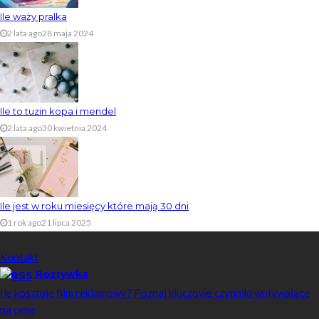
Ile waży pralka
2 lata ago
28 maja 2024
Ile to tuzin kopa i mendel
2 lata ago
30 kwietnia 2024
Ile jest w roku miesięcy które mają 30 dni
1 rok ago
21 lipca 2025
Skontaktuj się z nami
Kontakt
Rozrywka
Ile kosztuje film reklamowy? Poznaj kluczowe czynniki wpływające
na cenę