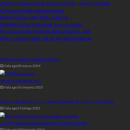
Zbigniew Zaranek wiek, data urodzenia – znany wokalista
Celia Jaunat wiek, data urodzenia
Klaudia Carlos wiek, data urodzenia
Magdalena Pieczonka wiek, data urodzenia
Sylwia Gaczorek ile ma lat, data urodzenia, wiek
Piotr Cugowski wiek – ile ma lat, data urodzenia
Popularne
Fajne powitania na dzień dobry
2 lata ago
28 marca 2024
Jakie są państwa na Z
3 lata ago
10 sierpnia 2023
Pytania do dziewczyny – jakie zadawać, aby lepiej się poznać
3 lata ago
21 lutego 2023
Z czym jeść łososia wędzonego i jak go podać
2 lata ago
19 listopada 2024