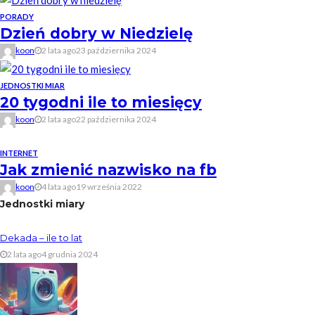
PORADY
Dzień dobry w Niedzielę
koon
2 lata ago
23 października 2024
JEDNOSTKI MIAR
20 tygodni ile to miesięcy
koon
2 lata ago
22 października 2024
INTERNET
Jak zmienić nazwisko na fb
koon
4 lata ago
19 września 2022
Jednostki miary
Dekada – ile to lat
2 lata ago
4 grudnia 2024