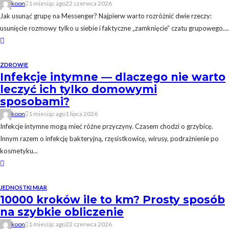
koon
1 miesiąc ago
22 czerwca 2026
Jak usunąć grupę na Messenger? Najpierw warto rozróżnić dwie rzeczy:
usunięcie rozmowy tylko u siebie i faktyczne „zamknięcie” czatu grupowego....
ZDROWIE
Infekcje intymne — dlaczego nie warto
leczyć ich tylko domowymi
sposobami?
koon
1 miesiąc ago
1 lipca 2026
Infekcje intymne mogą mieć różne przyczyny. Czasem chodzi o grzybicę.
Innym razem o infekcję bakteryjną, rzęsistkowicę, wirusy, podrażnienie po
kosmetyku...
JEDNOSTKI MIAR
10000 kroków ile to km? Prosty sposób
na szybkie obliczenie
koon
1 miesiąc ago
22 czerwca 2026