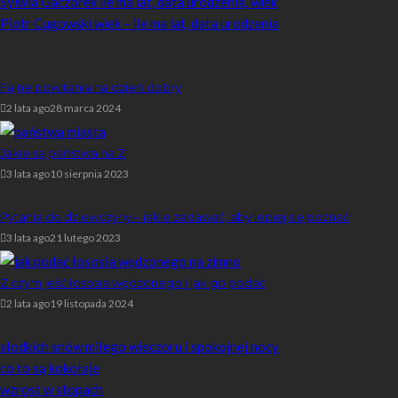
Sylwia Gaczorek ile ma lat, data urodzenia, wiek
Piotr Cugowski wiek – ile ma lat, data urodzenia
Popularne
Fajne powitania na dzień dobry
2 lata ago
28 marca 2024
Jakie są państwa na Z
3 lata ago
10 sierpnia 2023
Pytania do dziewczyny – jakie zadawać, aby lepiej się poznać
3 lata ago
21 lutego 2023
Z czym jeść łososia wędzonego i jak go podać
2 lata ago
19 listopada 2024
Losowe artykuły
słodkich snów miłego wieczoru i spokojnej nocy
co to są kokołaje
wzrost w stopach