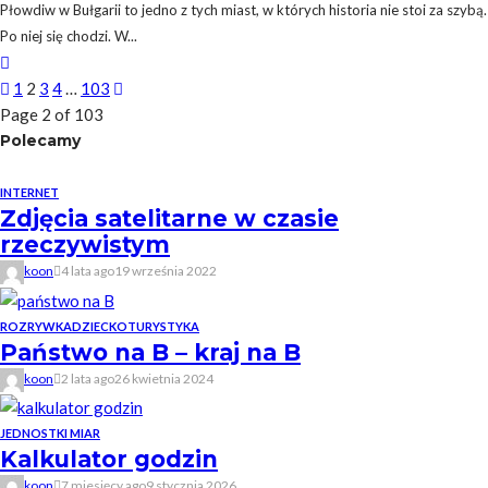
Płowdiw w Bułgarii to jedno z tych miast, w których historia nie stoi za szybą.
Po niej się chodzi. W...
1
2
3
4
…
103
Page 2 of 103
Polecamy
INTERNET
Zdjęcia satelitarne w czasie
rzeczywistym
koon
4 lata ago
19 września 2022
ROZRYWKA
DZIECKO
TURYSTYKA
Państwo na B – kraj na B
koon
2 lata ago
26 kwietnia 2024
JEDNOSTKI MIAR
Kalkulator godzin
koon
7 miesięcy ago
9 stycznia 2026