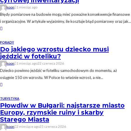
cyfrowej inwentaryzacji
koon
1 miesiąc ago
Błędy pomiarowe na budowie mogą mieć poważne konsekwencje finansowe
i organizacyjne. W artykule wyjaśnimy, ile kosztuje błąd pomiarowy oraz jak...
PORADY
Do jakiego wzrostu dziecko musi
jeździć w foteliku?
koon
1 miesiąc ago
22 czerwca 2026
Dziecko powinno jeździć w foteliku samochodowym do momentu, aż
osiągnie 150 cm wzrostu. W Polsce to właśnie wzrost, a nie...
TURYSTYKA
Płowdiw w Bułgarii: najstarsze miasto
Europy, rzymskie ruiny i skarby
Starego Miasta
koon
2 miesiące ago
25 czerwca 2026