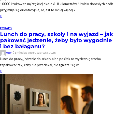
10000 kroków to najczęściej około 6–8 kilometrów. U wielu dorosłych osób
przyjmuje się orientacyjnie, że jest to mniej więcej 7...
PORADY
Lunch do pracy, szkoły i na wyjazd – jak
pakować jedzenie, żeby było wygodnie
i bez bałaganu?
koon
1 miesiąc ago
30 czerwca 2026
Lunch do pracy, jedzenie do szkoły albo posiłek na wycieczkę trzeba
zapakować tak, żeby nie przeciekał, nie zgniatał się w...