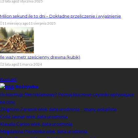
2 lata ago
2 stycznia 2025
Milion sekund ile to dni – Dokładne przeliczenie i wyjaśnienie
11 miesięcy ago
11 sierpnia 2025
Ile waży metr sześcienny drewna (kubik)
2 lata ago
21 marca 2024
Skontaktuj się z nami
Kontakt
Rozrywka
Ile kosztuje film reklamowy? Poznaj kluczowe czynniki wpływające
na cenę
Zbigniew Zaranek wiek, data urodzenia – znany wokalista
Celia Jaunat wiek, data urodzenia
Klaudia Carlos wiek, data urodzenia
Magdalena Pieczonka wiek, data urodzenia