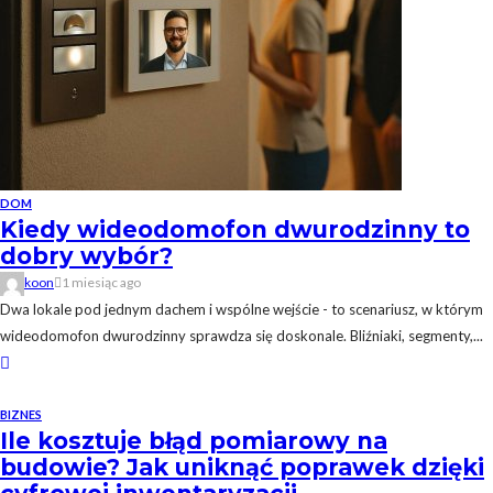
DOM
Kiedy wideodomofon dwurodzinny to
dobry wybór?
koon
1 miesiąc ago
Dwa lokale pod jednym dachem i wspólne wejście - to scenariusz, w którym
wideodomofon dwurodzinny sprawdza się doskonale. Bliźniaki, segmenty,...
BIZNES
Ile kosztuje błąd pomiarowy na
budowie? Jak uniknąć poprawek dzięki