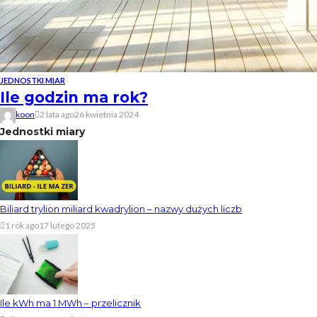
JEDNOSTKI MIAR
Ile godzin ma rok?
koon
2 lata ago
26 kwietnia 2024
Jednostki miary
Biliard trylion miliard kwadrylion – nazwy dużych liczb
1 rok ago
17 lutego 2025
Ile kWh ma 1 MWh – przelicznik