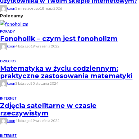
użytkownika w Twoim sklepie internetowym?
koon
3 miesiące ago
18 maja 2026
Polecamy
PORADY
Fonoholik – czym jest fonoholizm
koon
4 lata ago
19 września 2022
DZIECKO
Matematyka w życiu codziennym:
praktyczne zastosowania matematyki
koon
3 lata ago
30 stycznia 2024
INTERNET
Zdjęcia satelitarne w czasie
rzeczywistym
koon
4 lata ago
19 września 2022
INTERNET