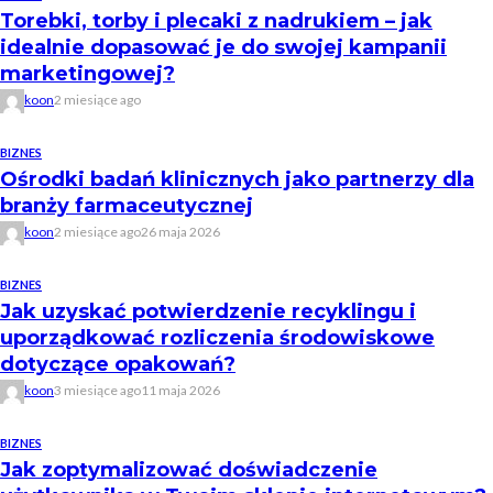
Torebki, torby i plecaki z nadrukiem – jak
idealnie dopasować je do swojej kampanii
marketingowej?
koon
2 miesiące ago
BIZNES
Ośrodki badań klinicznych jako partnerzy dla
branży farmaceutycznej
koon
2 miesiące ago
26 maja 2026
BIZNES
Jak uzyskać potwierdzenie recyklingu i
uporządkować rozliczenia środowiskowe
dotyczące opakowań?
koon
3 miesiące ago
11 maja 2026
BIZNES
Jak zoptymalizować doświadczenie