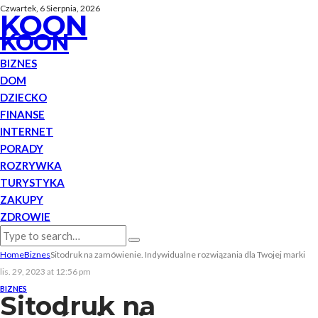
Czwartek, 6 Sierpnia, 2026
KOON
KOON
BIZNES
DOM
DZIECKO
FINANSE
INTERNET
PORADY
ROZRYWKA
TURYSTYKA
ZAKUPY
ZDROWIE
Home
Biznes
Sitodruk na zamówienie. Indywidualne rozwiązania dla Twojej marki
lis. 29, 2023 at 12:56 pm
BIZNES
Sitodruk na