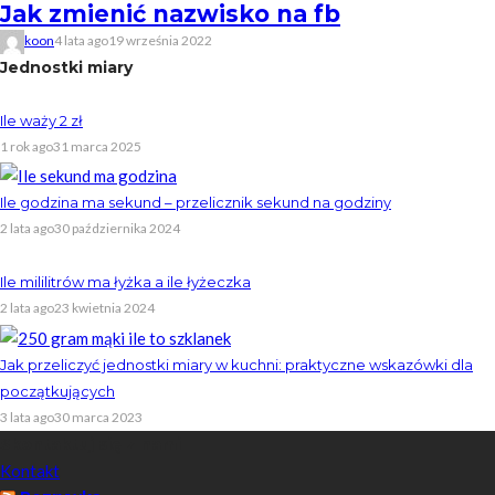
Jak zmienić nazwisko na fb
koon
4 lata ago
19 września 2022
Jednostki miary
Ile waży 2 zł
1 rok ago
31 marca 2025
Ile godzina ma sekund – przelicznik sekund na godziny
2 lata ago
30 października 2024
Ile mililitrów ma łyżka a ile łyżeczka
2 lata ago
23 kwietnia 2024
Jak przeliczyć jednostki miary w kuchni: praktyczne wskazówki dla
początkujących
3 lata ago
30 marca 2023
Skontaktuj się z nami
Kontakt