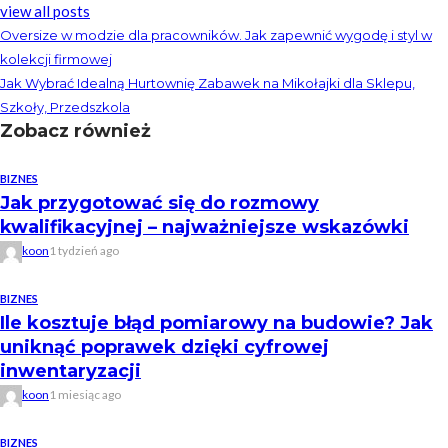
view all posts
Oversize w modzie dla pracowników. Jak zapewnić wygodę i styl w
kolekcji firmowej
Jak Wybrać Idealną Hurtownię Zabawek na Mikołajki dla Sklepu,
Szkoły, Przedszkola
Zobacz również
BIZNES
Jak przygotować się do rozmowy
kwalifikacyjnej – najważniejsze wskazówki
koon
1 tydzień ago
BIZNES
Ile kosztuje błąd pomiarowy na budowie? Jak
uniknąć poprawek dzięki cyfrowej
inwentaryzacji
koon
1 miesiąc ago
BIZNES