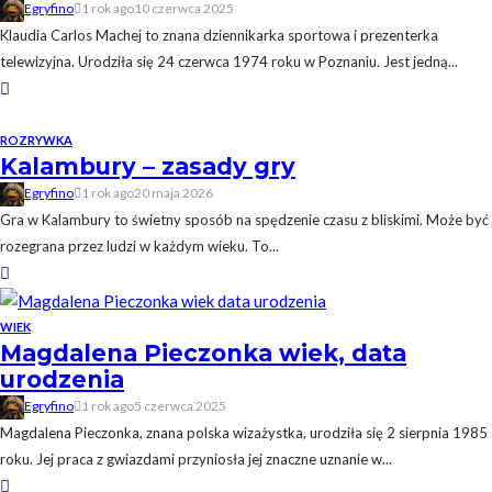
Egryfino
1 rok ago
10 czerwca 2025
Klaudia Carlos Machej to znana dziennikarka sportowa i prezenterka
telewizyjna. Urodziła się 24 czerwca 1974 roku w Poznaniu. Jest jedną...
ROZRYWKA
Kalambury – zasady gry
Egryfino
1 rok ago
20 maja 2026
Gra w Kalambury to świetny sposób na spędzenie czasu z bliskimi. Może być
rozegrana przez ludzi w każdym wieku. To...
WIEK
Magdalena Pieczonka wiek, data
urodzenia
Egryfino
1 rok ago
5 czerwca 2025
Magdalena Pieczonka, znana polska wizażystka, urodziła się 2 sierpnia 1985
roku. Jej praca z gwiazdami przyniosła jej znaczne uznanie w...