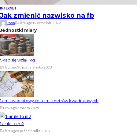
INTERNET
Jak zmienić nazwisko na fb
koon
4 lata ago
19 września 2022
Jednostki miary
Skąd się wziął 1kg
3 lata ago
30 października 2023
1 cm kwadratowy ile to milimetrów kwadratowych
1 rok ago
7 marca 2025
1 ar ile to m2
3 lata ago
5 października 2023