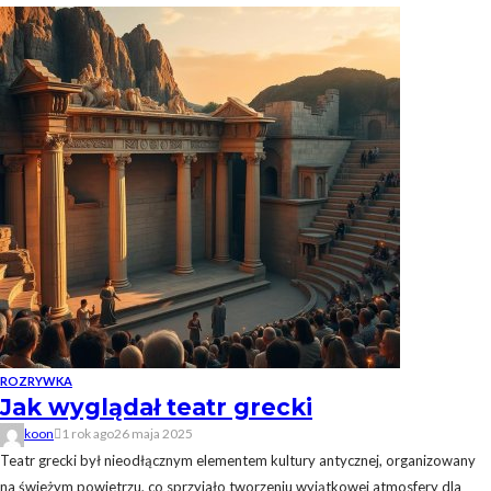
ROZRYWKA
Jak wyglądał teatr grecki
koon
1 rok ago
26 maja 2025
Teatr grecki był nieodłącznym elementem kultury antycznej, organizowany
na świeżym powietrzu, co sprzyjało tworzeniu wyjątkowej atmosfery dla