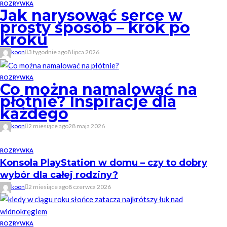
ROZRYWKA
Jak narysować serce w
prosty sposób – krok po
kroku
koon
3 tygodnie ago
8 lipca 2026
ROZRYWKA
Co można namalować na
płótnie? Inspiracje dla
każdego
koon
2 miesiące ago
28 maja 2026
ROZRYWKA
Konsola PlayStation w domu – czy to dobry
wybór dla całej rodziny?
koon
2 miesiące ago
8 czerwca 2026
ROZRYWKA