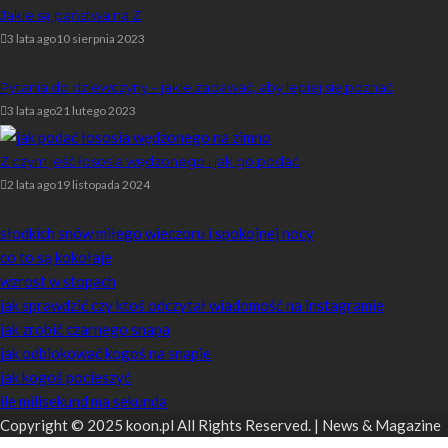
Jakie są państwa na Z
3 lata ago
10 sierpnia 2023
Pytania do dziewczyny – jakie zadawać, aby lepiej się poznać
3 lata ago
21 lutego 2023
Z czym jeść łososia wędzonego i jak go podać
2 lata ago
19 listopada 2024
Losowe artykuły
słodkich snów miłego wieczoru i spokojnej nocy
co to są kokołaje
wzrost w stopach
jak sprawdzić czy ktoś odczytał wiadomość na instagramie
jak zrobić czarnego snapa
jak odblokować kogoś na snapie
jak kogoś pocieszyć
ile milisekund ma sekunda
Copyright © 2025 koon.pl All Rights Reserved. | News & Magazine