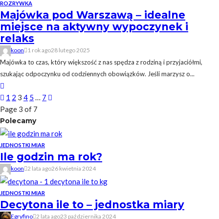
ROZRYWKA
Majówka pod Warszawą – idealne
miejsce na aktywny wypoczynek i
relaks
koon
1 rok ago
28 lutego 2025
Majówka to czas, który większość z nas spędza z rodziną i przyjaciółmi,
szukając odpoczynku od codziennych obowiązków. Jeśli marzysz o...
1
2
3
4
5
…
7
Page 3 of 7
Polecamy
JEDNOSTKI MIAR
Ile godzin ma rok?
koon
2 lata ago
26 kwietnia 2024
JEDNOSTKI MIAR
Decytona ile to – jednostka miary
Egryfino
2 lata ago
23 października 2024