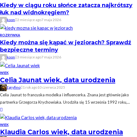
Kiedy w ciągu roku słońce zatacza najkrótszy
łuk nad widnokręgiem?
koon
2 miesiące ago
7 maja 2026
ROZRYWKA
Kiedy można się kąpać w jeziorach? Sprawdź
bezpieczne terminy
koon
3 miesiące ago
7 maja 2026
WIEK
Celia Jaunat wiek, data urodzenia
Egryfino
1 rok ago
10 czerwca 2025
Celia Jaunat to francuska modelka i influencerka. Znana jest głównie jako
partnerka Grzegorza Krychowiaka. Urodziła się 15 września 1992 roku,...
WIEK
Klaudia Carlos wiek, data urodzenia