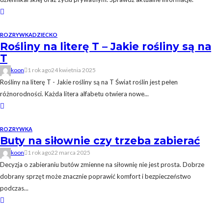
ROZRYWKA
DZIECKO
Rośliny na literę T – Jakie rośliny są na
T
koon
1 rok ago
24 kwietnia 2025
Rośliny na literę T - Jakie rośliny są na T Świat roślin jest pełen
różnorodności. Każda litera alfabetu otwiera nowe...
ROZRYWKA
Buty na siłownie czy trzeba zabierać
koon
1 rok ago
22 marca 2025
Decyzja o zabieraniu butów zmienne na siłownię nie jest prosta. Dobrze
dobrany sprzęt może znacznie poprawić komfort i bezpieczeństwo
podczas...