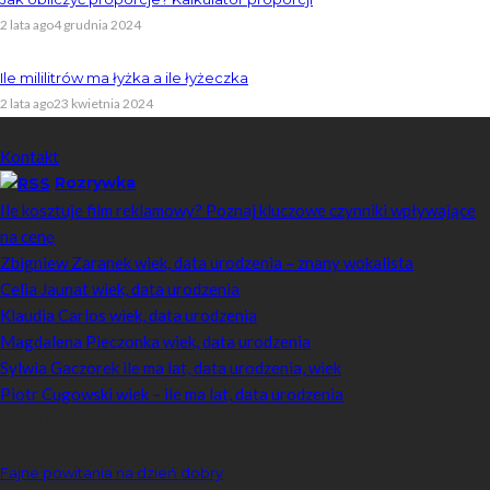
2 lata ago
4 grudnia 2024
Ile mililitrów ma łyżka a ile łyżeczka
2 lata ago
23 kwietnia 2024
Skontaktuj się z nami
Kontakt
Rozrywka
Ile kosztuje film reklamowy? Poznaj kluczowe czynniki wpływające
na cenę
Zbigniew Zaranek wiek, data urodzenia – znany wokalista
Celia Jaunat wiek, data urodzenia
Klaudia Carlos wiek, data urodzenia
Magdalena Pieczonka wiek, data urodzenia
Sylwia Gaczorek ile ma lat, data urodzenia, wiek
Piotr Cugowski wiek – ile ma lat, data urodzenia
Popularne
Fajne powitania na dzień dobry