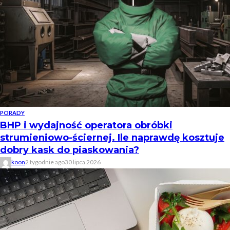
PORADY
BHP i wydajność operatora obróbki
strumieniowo-ściernej. Ile naprawdę kosztuje
dobry kask do piaskowania?
koon
2 tygodnie ago
30 lipca 2026