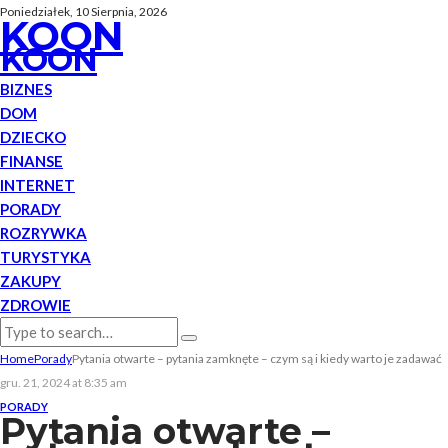
Poniedziałek, 10 Sierpnia, 2026
KOON
KOON
BIZNES
DOM
DZIECKO
FINANSE
INTERNET
PORADY
ROZRYWKA
TURYSTYKA
ZAKUPY
ZDROWIE
Home
Porady
Pytania otwarte – pytania zamknęte – czym są i kiedy warto je zadawać
gru. 21, 2024 at 8:35 am
PORADY
Pytania otwarte –