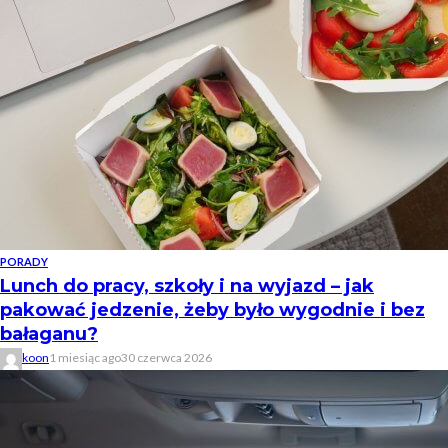
PORADY
Lunch do pracy, szkoły i na wyjazd – jak
pakować jedzenie, żeby było wygodnie i bez
bałaganu?
koon
1 miesiąc ago
30 czerwca 2026