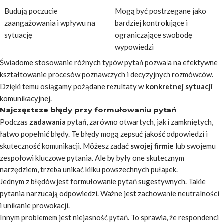
Budują poczucie
Mogą być postrzegane jako
zaangażowania i wpływu na
bardziej kontrolujące i
sytuację
ograniczające swobodę
wypowiedzi
Świadome stosowanie różnych typów pytań pozwala na efektywne
kształtowanie procesów poznawczych i decyzyjnych rozmówców.
Dzięki temu osiągamy pożądane rezultaty w
konkretnej sytuacji
komunikacyjnej.
Najczęstsze błędy przy formułowaniu pytań
Podczas
zadawania
pytań, zarówno otwartych, jak i zamkniętych,
łatwo popełnić błędy. Te błędy mogą zepsuć jakość odpowiedzi i
skuteczność komunikacji.
Möżesz zadać
swojej firmie
lub swojemu
zespołowi kluczowe pytania. Ale by były one
skutecznym
narzędziem
, trzeba unikać kilku powszechnych pułapek.
Jednym z błędów jest formułowanie pytań sugestywnych. Takie
pytania narzucają odpowiedzi. Ważne jest zachowanie neutralności
i unikanie prowokacji.
Innym problemem jest niejasność pytań. To sprawia, że respondenci