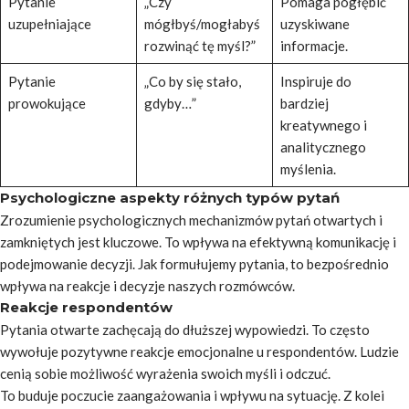
Pytanie
„Czy
Pomaga pogłębić
uzupełniające
mógłbyś/mogłabyś
uzyskiwane
rozwinąć tę myśl?”
informacje.
Pytanie
„Co by się stało,
Inspiruje do
prowokujące
gdyby…”
bardziej
kreatywnego i
analitycznego
myślenia.
Psychologiczne aspekty różnych typów pytań
Zrozumienie psychologicznych mechanizmów pytań otwartych i
zamkniętych jest kluczowe. To wpływa na efektywną komunikację i
podejmowanie decyzji. Jak formułujemy pytania, to bezpośrednio
wpływa na reakcje i decyzje naszych rozmówców.
Reakcje respondentów
Pytania otwarte zachęcają do dłuższej wypowiedzi. To często
wywołuje
pozytywne reakcje emocjonalne
u respondentów. Ludzie
cenią sobie możliwość wyrażenia swoich myśli i odczuć.
To buduje poczucie zaangażowania i wpływu na sytuację. Z kolei