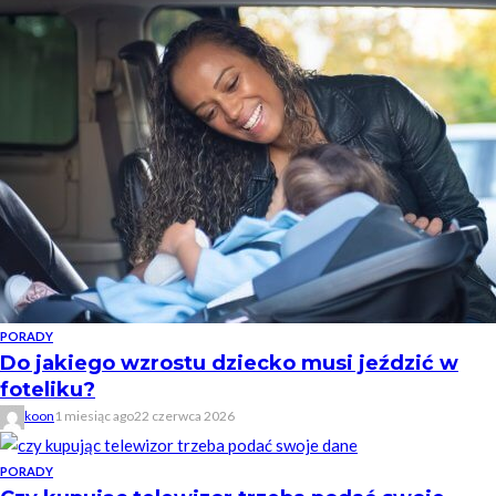
PORADY
Do jakiego wzrostu dziecko musi jeździć w
foteliku?
koon
1 miesiąc ago
22 czerwca 2026
PORADY