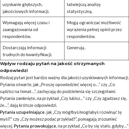
uzyskanie głębszych,
łatwiejszą analizę
jakościowych informacji.
statystyczną.
Wymagają więcej czasu i
Mogą ograniczać możliwość
zaangażowania od
wyrażenia pełnej opinii przez
respondentów.
respondentów.
Dostarczają informacji
Generują .
trudnych do kwantyfikacji.
Wpływ rodzaju pytań na jakość otrzymanych
odpowiedzi
Rodzaj pytań jest bardzo ważny dla jakości uzyskiwanych informacji.
Pytania otwarte, jak
„Proszę opowiedzieć więcej o…”
czy
„Co
sądzisz na temat…”
, zachęcają do podzielenia się szczegółami.
Pytania zamknięte, na przykład
„Czy lubisz…”
czy
„Czy zgadzasz się,
że…”
, dają krótsze odpowiedzi.
Pytania uzupełniające
, jak
„Czy mógłbyś/mogłabyś rozwinąć tę
myśl?”
czy
„Czy możesz podać przykład?”
, pomagają zrozumieć
więcej.
Pytania prowokujące
, na przykład
„Co by się stało, gdyby…”