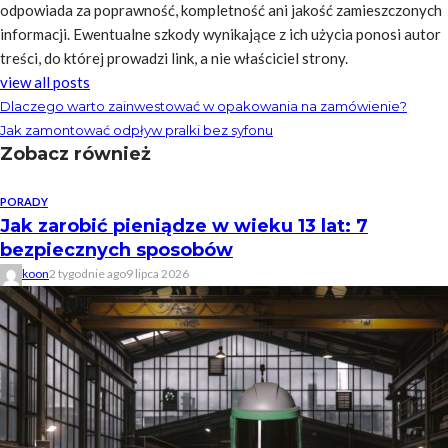
odpowiada za poprawność, kompletność ani jakość zamieszczonych
informacji. Ewentualne szkody wynikające z ich użycia ponosi autor
treści, do której prowadzi link, a nie właściciel strony.
view all posts
Dlaczego warto zainwestować w opakowania na zamówienie?
Jak zamontować odpływ pralki bez syfonu
Zobacz również
PORADY
Jak zarobić pieniądze w wieku 13 lat: 7
bezpiecznych sposobów
koon
2 tygodnie ago
9 lipca 2026