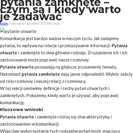
pytania zamknęte –
czym są i kiedy warto
je zadawać
koon
2 lata ago
21 grudnia 2024
No tags
Komunikacja jest bardzo ważna w naszym życiu. Jak zadajemy
pytania, to wpływa na relacje i przekazywanie informacji.
Pytania
otwarte
i zamknięte to dwa główne rodzaje. Zrozumienie ich i ich
zastosowanie może poprawić nasze rozmowy.
Pytania otwarte
pozwalają na głębsze zrozumienie tematu.
Natomiast
pytania zamknięte
dają jasne odpowiedzi. Wybór zależy
od celu rozmowy i naszej relacji z rozmówcą.
W tej sekcji omówimy definicje i cechy pytań otwartych i
zamkniętych. Pokażemy, kiedy warto je używać, aby poprawić
komunikację.
Kluczowe wnioski
Pytania otwarte
i zamknięte różnią się charakterystyką i
zastosowaniem w komunikacji.
Właściwe wykorzystanie tych rodzajów pytań może znacząco