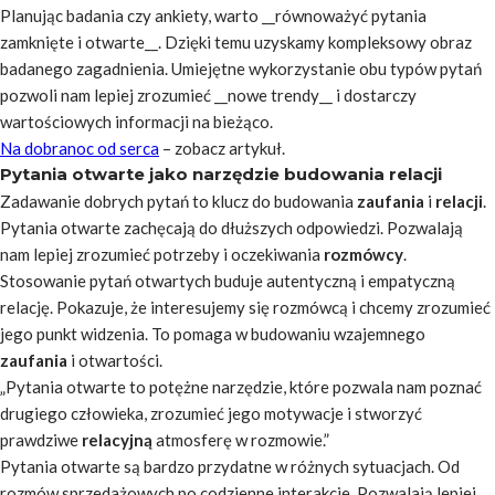
Planując badania czy ankiety, warto __równoważyć pytania
zamknięte i otwarte__. Dzięki temu uzyskamy kompleksowy obraz
badanego zagadnienia. Umiejętne wykorzystanie obu typów pytań
pozwoli nam lepiej zrozumieć __nowe trendy__ i dostarczy
wartościowych informacji na bieżąco.
Na dobranoc od serca
– zobacz artykuł.
Pytania otwarte jako narzędzie budowania relacji
Zadawanie dobrych pytań to klucz do budowania
zaufania
i
relacji
.
Pytania otwarte zachęcają do dłuższych odpowiedzi. Pozwalają
nam lepiej zrozumieć potrzeby i oczekiwania
rozmówcy
.
Stosowanie pytań otwartych buduje
autentyczną
i
empatyczną
relację. Pokazuje, że interesujemy się rozmówcą i chcemy zrozumieć
jego punkt widzenia. To pomaga w budowaniu wzajemnego
zaufania
i otwartości.
„Pytania otwarte to potężne narzędzie, które pozwala nam poznać
drugiego człowieka, zrozumieć jego motywacje i stworzyć
prawdziwe
relacyjną
atmosferę w rozmowie.”
Pytania otwarte są bardzo przydatne w różnych sytuacjach. Od
rozmów sprzedażowych po codzienne interakcje. Pozwalają lepiej