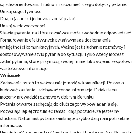
są zdezorientowani. Trudno im zrozumieć, czego dotyczy pytanie.
Unikaj sugestywności
Dbaj o jasność i jednoznaczność pytań
Unikaj wieloznaczności
Stawiaj pytania, na które rozmówca może swobodnie odpowiedzieć
Formułowanie efektywnych pytań wymaga doskonalenia
umiejętności komunikacyjnych. Ważne jest słuchanie rozmówcy i
dostosowywanie stylu pytania do sytuacji. Tylko wtedy
możesz
zadać
pytania, które przyniosą
swojej firmie
lub
swojemu zespołowi
wartościowe informacje.
Wniosek
Zadawanie pytań to ważna umiejętność w komunikacji. Pozwala
budować zaufanie i zdobywać cenne informacje. Dzięki temu
możemy prowadzić rozmowę w dobrym kierunku.
Pytania otwarte zachęcają do dłuższego
wypowiadania
się.
Pozwalają lepiej zrozumieć temat i dają poczucie, że jesteśmy
słuchani. Natomiast pytania zamknięte szybko dają nam potrzebne
informacje.
Umiejętność
zadawania
różnych pytań jest bardzo ważna. Pozwala