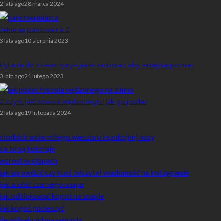
2 lata ago
28 marca 2024
Jakie są państwa na Z
3 lata ago
10 sierpnia 2023
Pytania do dziewczyny – jakie zadawać, aby lepiej się poznać
3 lata ago
21 lutego 2023
Z czym jeść łososia wędzonego i jak go podać
2 lata ago
19 listopada 2024
Losowe artykuły
słodkich snów miłego wieczoru i spokojnej nocy
co to są kokołaje
wzrost w stopach
jak sprawdzić czy ktoś odczytał wiadomość na instagramie
jak zrobić czarnego snapa
jak odblokować kogoś na snapie
jak kogoś pocieszyć
ile milisekund ma sekunda