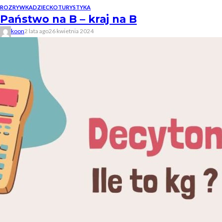
ROZRYWKA
DZIECKO
TURYSTYKA
Państwo na B – kraj na B
koon
2 lata ago
26 kwietnia 2024