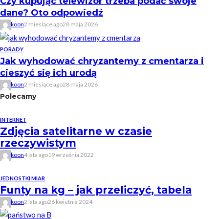
Czy kupując telewizor trzeba podać swoje
dane? Oto odpowiedź
koon
2 miesiące ago
28 maja 2026
PORADY
Jak wyhodować chryzantemy z cmentarza i
cieszyć się ich urodą
koon
2 miesiące ago
28 maja 2026
Polecamy
INTERNET
Zdjęcia satelitarne w czasie
rzeczywistym
koon
4 lata ago
19 września 2022
JEDNOSTKI MIAR
Funty na kg – jak przeliczyć, tabela
koon
2 lata ago
26 kwietnia 2024