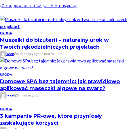
Co kupić babci na święta – kilka inspiracji
URODA
Muszelki do biżuterii – naturalny urok w
Twoich rękodzielniczych projektach
koon
5 miesięcy ago
16 marca 2026
URODA
Domowe SPA bez tajemnic: jak prawidłowo
aplikować maseczki algowe na twarz?
koon
5 miesięcy ago
URODA
3 kampanie PR-owe, które przyniosły
zaskakujące korzyści