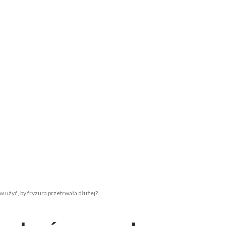
użyć, by fryzura przetrwała dłużej?