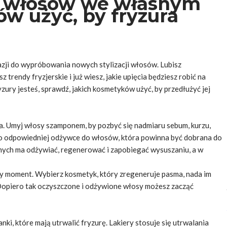
ja włosów we własnym
w użyć, by fryzura
zji do wypróbowania nowych stylizacji włosów. Lubisz
endy fryzjerskie i już wiesz, jakie upięcia będziesz robić na
zury jesteś, sprawdź, jakich kosmetyków użyć, by przedłużyć jej
nia. Umyj włosy szamponem, by pozbyć się nadmiaru sebum, kurzu,
eż o odpowiedniej odżywce do włosów, która powinna być dobrana do
ych ma odżywiać, regenerować i zapobiegać wysuszaniu, a w
lny moment. Wybierz kosmetyk, który zregeneruje pasma, nada im
u. Dopiero tak oczyszczone i odżywione włosy możesz zacząć
nki, które mają utrwalić fryzurę. Lakiery stosuje się utrwalania