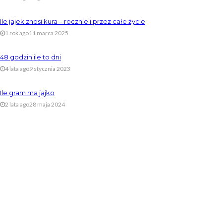
Ile jajek znosi kura – rocznie i przez całe życie
1 rok ago
11 marca 2025
48 godzin ile to dni
4 lata ago
9 stycznia 2023
Ile gram ma jajko
2 lata ago
28 maja 2024