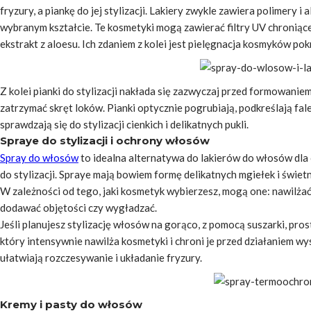
fryzury, a piankę do jej stylizacji. Lakiery zwykle zawiera polimery i
wybranym kształcie. Te kosmetyki mogą zawierać filtry UV chroniąc
ekstrakt z aloesu. Ich zdaniem z kolei jest pielęgnacja kosmyków p
Z kolei pianki do stylizacji nakłada się zazwyczaj przed formowani
zatrzymać skręt loków. Pianki optycznie pogrubiają, podkreślają fal
sprawdzają się do stylizacji cienkich i delikatnych pukli.
Spraye do stylizacji i ochrony włosów
Spray do włosów
to idealna alternatywa do lakierów do włosów dla
do stylizacji. Spraye mają bowiem formę delikatnych mgiełek i świetn
W zależności od tego, jaki kosmetyk wybierzesz, mogą one: nawilżać
dodawać objętości czy wygładzać.
Jeśli planujesz stylizację włosów na gorąco, z pomocą suszarki, pros
który intensywnie nawilża kosmetyki i chroni je przed działaniem 
ułatwiają rozczesywanie i układanie fryzury.
Kremy i pasty do włosów