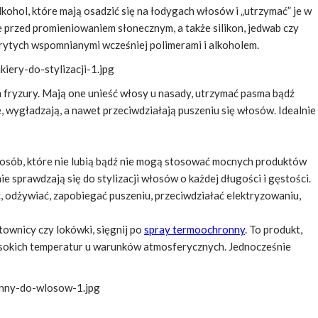
 alkohol, które mają osadzić się na łodygach włosów i „utrzymać” je w
e przed promieniowaniem słonecznym, a także silikon, jedwab czy
okrytych wspomnianymi wcześniej polimerami i alkoholem.
em fryzury. Mają one unieść włosy u nasady, utrzymać pasma bądź
e, wygładzają, a nawet przeciwdziałają puszeniu się włosów. Idealnie
 osób, które nie lubią bądź nie mogą stosować mocnych produktów
ie sprawdzają się do stylizacji włosów o każdej długości i gęstości.
, odżywiać, zapobiegać puszeniu, przeciwdziałać elektryzowaniu,
townicy czy lokówki, sięgnij po
spray termoochronny
. To produkt,
wysokich temperatur u warunków atmosferycznych. Jednocześnie