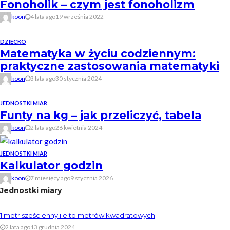
Fonoholik – czym jest fonoholizm
koon
4 lata ago
19 września 2022
DZIECKO
Matematyka w życiu codziennym:
praktyczne zastosowania matematyki
koon
3 lata ago
30 stycznia 2024
JEDNOSTKI MIAR
Funty na kg – jak przeliczyć, tabela
koon
2 lata ago
26 kwietnia 2024
JEDNOSTKI MIAR
Kalkulator godzin
koon
7 miesięcy ago
9 stycznia 2026
Jednostki miary
1 metr sześcienny ile to metrów kwadratowych
2 lata ago
13 grudnia 2024