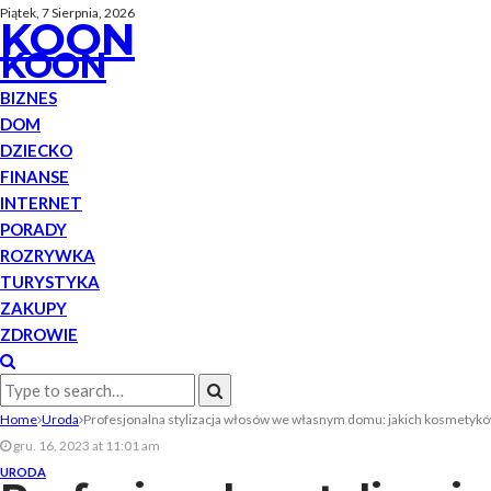
Piątek, 7 Sierpnia, 2026
KOON
KOON
BIZNES
DOM
DZIECKO
FINANSE
INTERNET
PORADY
ROZRYWKA
TURYSTYKA
ZAKUPY
ZDROWIE
Home
Uroda
Profesjonalna stylizacja włosów we własnym domu: jakich kosmetyków 
gru. 16, 2023 at 11:01 am
URODA