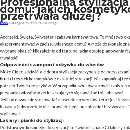
Profesjonalna stylizac
domu: jakich kosmetykó
przetrwała dłużej?
koon
3 lata ago
4 stycznia 2024
No tags
Andrzejki, Święta, Sylwester i zabawa karnawałowa. To mnóstwo oka
eksperymentować w zaciszu własnego domu? A może doskonale znasz tr
wybrane okazje? Niezależnie od tego, na jakim etapie planowania fry
trwałość!
Odpowiedni szampon i odżywka do włosów
Może Cię to zdziwić, ale dobra stylizacja zaczyna się od oczyszcza
brudu i resztek kosmetyków z ostatniej stylizacji. Nie zapominaj t
potrzeb Twoich kosmyków. W przypadku włosów suchych i zniszczon
przypadku włosów przetłuszczających się nawilżać i nie obciążać.
Jeśli od dawna nie stosowałaś maseczki do włosów, teraz jest idea
blasku, a jednocześnie nie sprawi, że będą one płaskie i bez wyraz
stylizować.
Lakiery i pianki do stylizacji
Podstawowe kosmetyki do stylizacji to świetnie znane Ci lakiery i pia