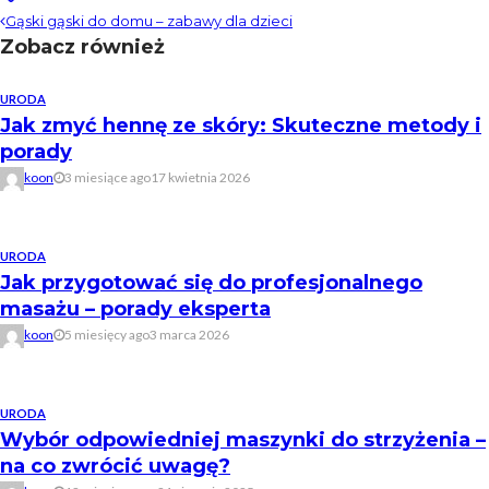
Gąski gąski do domu – zabawy dla dzieci
Zobacz również
URODA
Jak zmyć hennę ze skóry: Skuteczne metody i
porady
koon
3 miesiące ago
17 kwietnia 2026
URODA
Jak przygotować się do profesjonalnego
masażu – porady eksperta
koon
5 miesięcy ago
3 marca 2026
URODA
Wybór odpowiedniej maszynki do strzyżenia –
na co zwrócić uwagę?