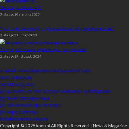
Jakie są państwa na Z
3 lata ago
10 sierpnia 2023
Pytania do dziewczyny – jakie zadawać, aby lepiej się poznać
3 lata ago
21 lutego 2023
Z czym jeść łososia wędzonego i jak go podać
2 lata ago
19 listopada 2024
Losowe artykuły
słodkich snów miłego wieczoru i spokojnej nocy
co to są kokołaje
wzrost w stopach
jak sprawdzić czy ktoś odczytał wiadomość na instagramie
jak zrobić czarnego snapa
jak odblokować kogoś na snapie
jak kogoś pocieszyć
ile milisekund ma sekunda
Copyright © 2025 koon.pl All Rights Reserved. | News & Magazine