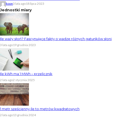
koon
3 lata ago
18 lipca 2023
Jednostki miary
Ile waży słoń? Fascynujące fakty o wadze różnych gatunków słoni
3 lata ago
19 grudnia 2023
Ile kWh ma 1 MWh – przelicznik
2 lata ago
2 stycznia 2025
1 metr sześcienny ile to metrów kwadratowych
2 lata ago
13 grudnia 2024