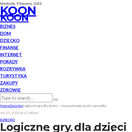
Niedziela, 9 Sierpnia, 2026
KOON
KOON
BIZNES
DOM
DZIECKO
FINANSE
INTERNET
PORADY
ROZRYWKA
TURYSTYKA
ZAKUPY
ZDROWIE
Home
Dziecko
Logiczne gry dla dzieci – znacznie więcej niż rozrywka
sty. 25, 2024 at 12:48 pm
DZIECKO
Logiczne gry dla dzieci