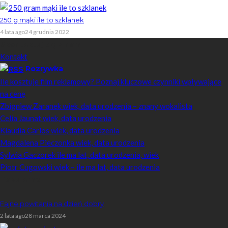
250 g mąki ile to szklanek
4 lata ago
24 grudnia 2022
Skontaktuj się z nami
Kontakt
Rozrywka
Ile kosztuje film reklamowy? Poznaj kluczowe czynniki wpływające
na cenę
Zbigniew Zaranek wiek, data urodzenia – znany wokalista
Celia Jaunat wiek, data urodzenia
Klaudia Carlos wiek, data urodzenia
Magdalena Pieczonka wiek, data urodzenia
Sylwia Gaczorek ile ma lat, data urodzenia, wiek
Piotr Cugowski wiek – ile ma lat, data urodzenia
Popularne
Fajne powitania na dzień dobry
2 lata ago
28 marca 2024