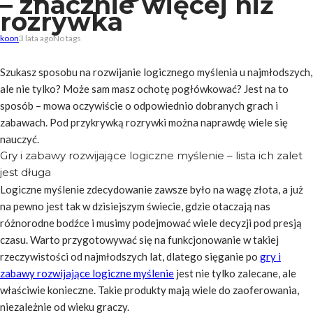
– znacznie więcej niż
rozrywka
koon
3 lata ago
No tags
Szukasz sposobu na rozwijanie logicznego myślenia u najmłodszych,
ale nie tylko? Może sam masz ochotę pogłówkować? Jest na to
sposób – mowa oczywiście o odpowiednio dobranych grach i
zabawach. Pod przykrywką rozrywki można naprawdę wiele się
nauczyć.
Gry i zabawy rozwijające logiczne myślenie – lista ich zalet
jest długa
Logiczne myślenie zdecydowanie zawsze było na wagę złota, a już
na pewno jest tak w dzisiejszym świecie, gdzie otaczają nas
różnorodne bodźce i musimy podejmować wiele decyzji pod presją
czasu. Warto przygotowywać się na funkcjonowanie w takiej
rzeczywistości od najmłodszych lat, dlatego sięganie po
gry i
zabawy rozwijające logiczne myślenie
jest nie tylko zalecane, ale
właściwie konieczne. Takie produkty mają wiele do zaoferowania,
niezależnie od wieku graczy.