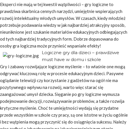
Eksperci nie mają w tej kwestii wątpliwości – gry logiczne to
prawdziwa skarbnica cennych narzędzi, umiejętnie wspierających
rozwój intelektualny młodych umysłów. W czasach, kiedy młodzież
potrzebuje podawania wiedzy w jak najbardziej atrakcyjny sposób,
nieuniknione jest szukanie materiałów edukacyjnych odbiegających
od tych najbardziej tradycyjnych form. Dobrze dopasowana do
osoby gra logiczna może przynieść wspaniałe efekty!
Logiczne gry dla dzieci – prawdziwe
must have w domu i szkole
Gry i zabawy rozwijające logiczne myślenie – to właśnie one mogą
odgrywać kluczową rolę w procesie edukacyjnym dzieci. Pasywne
oglądanie telewizji czy korzystanie z gadżetów na ogół nie ma
pozytywnego wpływu na rozwój, warto więc starać się
zaangażować umysł dziecka. Sięganie po gry logiczne wymusza
podejmowanie decyzji, rozwiązywanie problemów, a także rozwija
krytyczne myślenie. Choć te umiejętności wydają się przydatne
przede wszystkim w szkole czy pracy, są one istotne w życiu ogólnie
i bez wątpienia mogą przyczynić się do osiągnięcia sukcesu. Należy
więc zadbać o ich nabywanie na jak najwcześniejszym etapie