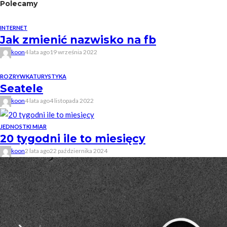
Polecamy
INTERNET
Jak zmienić nazwisko na fb
koon
4 lata ago
19 września 2022
ROZRYWKA
TURYSTYKA
Seatele
koon
4 lata ago
4 listopada 2022
JEDNOSTKI MIAR
20 tygodni ile to miesięcy
koon
2 lata ago
22 października 2024