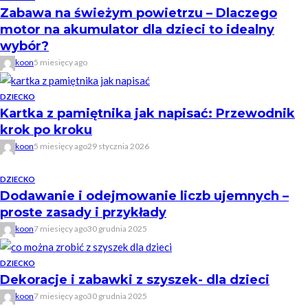
Zabawa na świeżym powietrzu – Dlaczego
motor na akumulator dla dzieci to idealny
wybór?
koon
5 miesięcy ago
DZIECKO
Kartka z pamiętnika jak napisać: Przewodnik
krok po kroku
koon
5 miesięcy ago
29 stycznia 2026
DZIECKO
Dodawanie i odejmowanie liczb ujemnych –
proste zasady i przykłady
koon
7 miesięcy ago
30 grudnia 2025
DZIECKO
Dekoracje i zabawki z szyszek- dla dzieci
koon
7 miesięcy ago
30 grudnia 2025