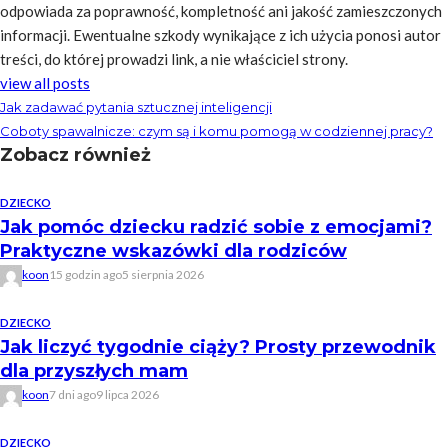
odpowiada za poprawność, kompletność ani jakość zamieszczonych
informacji. Ewentualne szkody wynikające z ich użycia ponosi autor
treści, do której prowadzi link, a nie właściciel strony.
view all posts
Jak zadawać pytania sztucznej inteligencji
Coboty spawalnicze: czym są i komu pomogą w codziennej pracy?
Zobacz również
DZIECKO
Jak pomóc dziecku radzić sobie z emocjami?
Praktyczne wskazówki dla rodziców
koon
15 godzin ago
5 sierpnia 2026
DZIECKO
Jak liczyć tygodnie ciąży? Prosty przewodnik
dla przyszłych mam
koon
7 dni ago
9 lipca 2026
DZIECKO