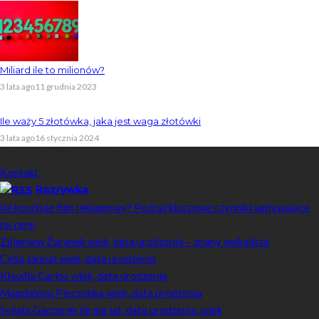
Miliard ile to milionów?
3 lata ago
11 grudnia 2023
Ile waży 5 złotówka, jaka jest waga złotówki
3 lata ago
16 stycznia 2024
Skontaktuj się z nami
Kontakt
Rozrywka
Ile kosztuje film reklamowy? Poznaj kluczowe czynniki wpływające
na cenę
Zbigniew Zaranek wiek, data urodzenia – znany wokalista
Celia Jaunat wiek, data urodzenia
Klaudia Carlos wiek, data urodzenia
Magdalena Pieczonka wiek, data urodzenia
Sylwia Gaczorek ile ma lat, data urodzenia, wiek