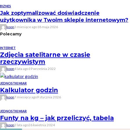
BIZNES
Jak zoptymalizować doświadczenie
użytkownika w Twoim sklepie internetowym?
koon
3 miesiące ago
18 maja 2026
Polecamy
INTERNET
Zdjęcia satelitarne w czasie
rzeczywistym
koon
4 lata ago
19 września 2022
JEDNOSTKI MIAR
Kalkulator godzin
koon
7 miesięcy ago
9 stycznia 2026
JEDNOSTKI MIAR
Funty na kg – jak przeliczyć, tabela
koon
2 lata ago
26 kwietnia 2024