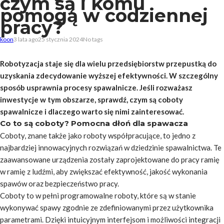
czym są i komu
pomogą w codziennej
pracy?
koon
3 lata ago
25 stycznia 2024
No tags
Robotyzacja staje się dla wielu przedsiębiorstw przepustką do
uzyskania zdecydowanie wyższej efektywności. W szczególny
sposób usprawnia procesy spawalnicze. Jeśli rozważasz
inwestycje w tym obszarze, sprawdź, czym są coboty
spawalnicze i dlaczego warto się nimi zainteresować.
Co to są coboty? Pomocna dłoń dla spawacza
Coboty, znane także jako roboty współpracujące, to jedno z
najbardziej innowacyjnych rozwiązań w dziedzinie spawalnictwa. Te
zaawansowane urządzenia zostały zaprojektowane do pracy ramię
w ramię z ludźmi, aby zwiększać efektywność, jakość wykonania
spawów oraz bezpieczeństwo pracy.
Coboty to w pełni programowalne roboty, które są w stanie
wykonywać spawy zgodnie ze zdefiniowanymi przez użytkownika
parametrami. Dzięki intuicyjnym interfejsom i możliwości integracji