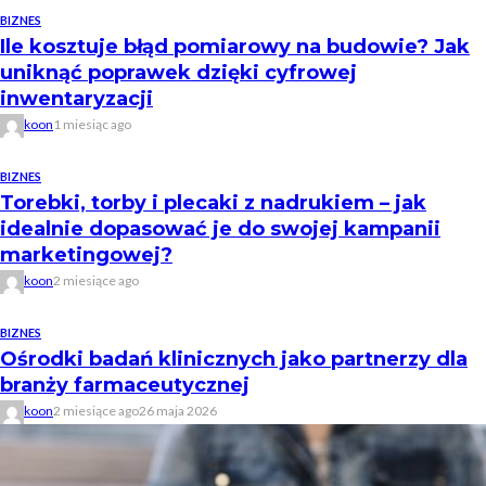
BIZNES
Ile kosztuje błąd pomiarowy na budowie? Jak
uniknąć poprawek dzięki cyfrowej
inwentaryzacji
koon
1 miesiąc ago
BIZNES
Torebki, torby i plecaki z nadrukiem – jak
idealnie dopasować je do swojej kampanii
marketingowej?
koon
2 miesiące ago
BIZNES
Ośrodki badań klinicznych jako partnerzy dla
branży farmaceutycznej
koon
2 miesiące ago
26 maja 2026