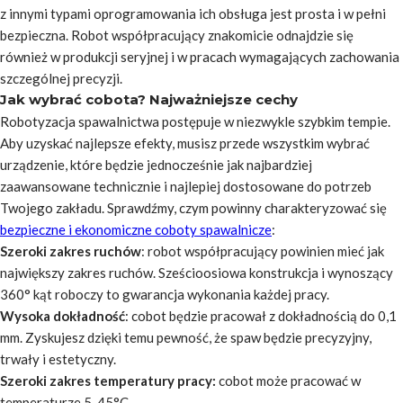
z innymi typami oprogramowania ich obsługa jest prosta i w pełni
bezpieczna. Robot współpracujący znakomicie odnajdzie się
również w produkcji seryjnej i w pracach wymagających zachowania
szczególnej precyzji.
Jak wybrać cobota? Najważniejsze cechy
Robotyzacja spawalnictwa postępuje w niezwykle szybkim tempie.
Aby uzyskać najlepsze efekty, musisz przede wszystkim wybrać
urządzenie, które będzie jednocześnie jak najbardziej
zaawansowane technicznie i najlepiej dostosowane do potrzeb
Twojego zakładu. Sprawdźmy, czym powinny charakteryzować się
bezpieczne i ekonomiczne coboty spawalnicze
:
Szeroki zakres ruchów
: robot współpracujący powinien mieć jak
największy zakres ruchów. Sześcioosiowa konstrukcja i wynoszący
360° kąt roboczy to gwarancja wykonania każdej pracy.
Wysoka dokładność
: cobot będzie pracował z dokładnością do 0,1
mm. Zyskujesz dzięki temu pewność, że spaw będzie precyzyjny,
trwały i estetyczny.
Szeroki zakres temperatury pracy:
cobot może pracować w
temperaturze 5-45°C.