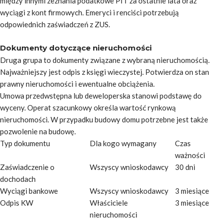
między innymi zeznania podatkowe PIT za ostatnie lata oraz
wyciągi z kont firmowych. Emeryci i renciści potrzebują
odpowiednich zaświadczeń z ZUS.
Dokumenty dotyczące nieruchomości
Druga grupa to dokumenty związane z wybraną nieruchomością.
Najważniejszy jest odpis z księgi wieczystej. Potwierdza on stan
prawny nieruchomości i ewentualne obciążenia.
Umowa przedwstępna lub deweloperska stanowi podstawę do
wyceny. Operat szacunkowy określa wartość rynkową
nieruchomości. W przypadku budowy domu potrzebne jest także
pozwolenie na budowę.
Typ dokumentu
Dla kogo wymagany
Czas
ważności
Zaświadczenie o
Wszyscy wnioskodawcy
30 dni
dochodach
Wyciągi bankowe
Wszyscy wnioskodawcy
3 miesiące
Odpis KW
Właściciele
3 miesiące
nieruchomości