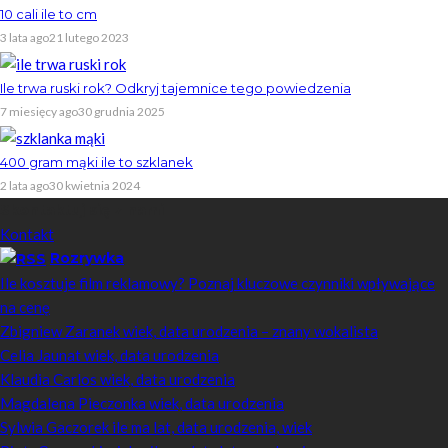
10 cali ile to cm
3 lata ago
21 lutego 2023
Ile trwa ruski rok? Odkryj tajemnice tego powiedzenia
7 miesięcy ago
30 grudnia 2025
400 gram mąki ile to szklanek
2 lata ago
30 kwietnia 2024
Skontaktuj się z nami
Kontakt
Rozrywka
Ile kosztuje film reklamowy? Poznaj kluczowe czynniki wpływające
na cenę
Zbigniew Zaranek wiek, data urodzenia – znany wokalista
Celia Jaunat wiek, data urodzenia
Klaudia Carlos wiek, data urodzenia
Magdalena Pieczonka wiek, data urodzenia
Sylwia Gaczorek ile ma lat, data urodzenia, wiek