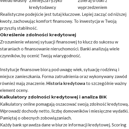
Wkład własny
Zmniejsza ryzyko
Zbieraj środki z
kredytodawcy
wyprzedzeniem
Realistyczne podejście jest tutaj kluczowe. Lepiej zacząć od niższej
kwoty, zachowując komfort finansowy.
To inwestycja w Twoją
przyszłą stabilność
.
Określenie zdolności kredytowej
Zrozumienie własnej sytuacji finansowej to klucz do sukcesu w
staraniach o finansowanie nieruchomości. Banki analizują wiele
czynników, by ocenić Twoją wiarygodność.
Instytucje finansowe biorą pod uwagę wiek, sytuację rodzinną i
miejsce zamieszkania. Forma zatrudnienia oraz wykonywany zawód
również mają znaczenie.
Historia kredytowa
to szczególnie ważny
element oceny.
Kalkulatory zdolności kredytowej i analiza BIK
Kalkulatory online pomagają oszacować swoją zdolność kredytową.
Wprowadź dochody netto, liczbę domowników i miesięczne wydatki.
Pamiętaj o obecnych zobowiązaniach.
Każdy bank sprawdza dane w biurze informacji kredytowej. Scoring