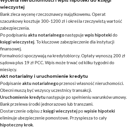
Wycena nieruchomości i wpis hipoteki do księgi
wieczystej
Bank zleca wycenę rzeczoznawcy majątkowemu. Operat
szacunkowy kosztuje 300-1200 zł i określa rzeczywistą wartość
zabezpieczenia.
Po podpisaniu
aktu notarialnego
następuje
wpis hipoteki
do
księgi wieczystej
. To kluczowe zabezpieczenie dla instytucji
finansowej.
Formalności spoczywają na kredytobiorcy. Opłaty wynoszą 200 zł
sądowa plus 19 zł PCC.
Wpis może trwać od kilku tygodni do
miesięcy
.
Akt notarialny i uruchomienie kredytu
Podpisanie
aktu notarialnego
przenosi własność nieruchomości.
Obecni muszą być wszyscy uczestnicy transakcji.
Uruchomienie kredytu
następuje po spełnieniu warunków umowy.
Bank przelewa środki jednorazowo lub transzami.
Dostarczenie odpisu z
księgi wieczystej
po
wpisie hipoteki
eliminuje ubezpieczenie pomostowe. Przyspiesza to cały
hipoteczny krok
.