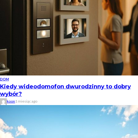
DOM
Kiedy wideodomofon dwurodzinny to dobry
wybór?
koon
1 miesiąc ago