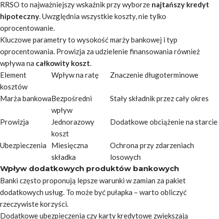
RRSO to najważniejszy wskaźnik przy wyborze
najtańszy kredyt
hipoteczny
. Uwzględnia wszystkie koszty, nie tylko
oprocentowanie.
Kluczowe parametry to wysokość marży bankowej i typ
oprocentowania. Prowizja za udzielenie finansowania również
wpływa na
całkowity koszt
.
Element
Wpływ na ratę
Znaczenie długoterminowe
kosztów
Marża bankowa
Bezpośredni
Stały składnik przez cały okres
wpływ
Prowizja
Jednorazowy
Dodatkowe obciążenie na starcie
koszt
Ubezpieczenia
Miesięczna
Ochrona przy zdarzeniach
składka
losowych
Wpływ dodatkowych produktów bankowych
Banki często proponują lepsze warunki w zamian za pakiet
dodatkowych usług.
To może być pułapka
– warto obliczyć
rzeczywiste korzyści.
Dodatkowe ubezpieczenia czy karty kredytowe zwiększają