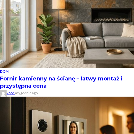
DOM
Fornir kamienny na ścianę – łatwy montaż i
przystępna cena
koon
4 tygodnie ago