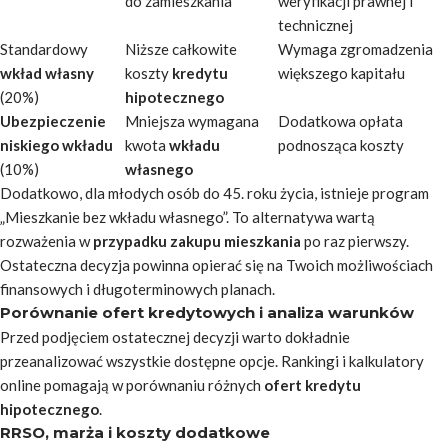
do zamieszkania
weryfikacji prawnej i
technicznej
Standardowy
Niższe całkowite
Wymaga zgromadzenia
wkład własny
koszty
kredytu
większego kapitału
(20%)
hipotecznego
Ubezpieczenie
Mniejsza wymagana
Dodatkowa opłata
niskiego wkładu
kwota
wkładu
podnosząca koszty
(10%)
własnego
Dodatkowo, dla młodych osób do 45. roku życia, istnieje program
„Mieszkanie bez wkładu własnego”. To alternatywa wartą
rozważenia w
przypadku zakupu mieszkania
po raz pierwszy.
Ostateczna decyzja powinna opierać się na Twoich możliwościach
finansowych i długoterminowych planach.
Porównanie ofert kredytowych i analiza warunków
Przed podjęciem ostatecznej decyzji warto dokładnie
przeanalizować wszystkie dostępne opcje. Rankingi i kalkulatory
online pomagają w porównaniu różnych
ofert kredytu
hipotecznego
.
RRSO, marża i koszty dodatkowe