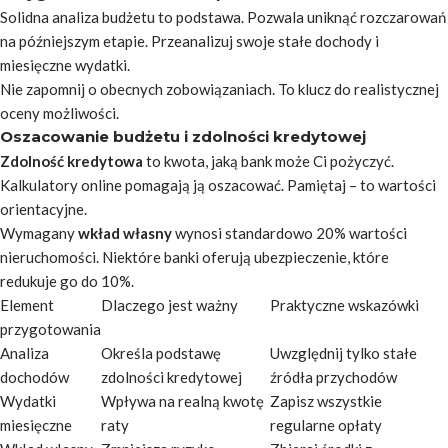
Solidna analiza budżetu to podstawa. Pozwala uniknąć rozczarowań
na późniejszym etapie. Przeanalizuj swoje stałe dochody i
miesięczne wydatki.
Nie zapomnij o obecnych zobowiązaniach. To klucz do realistycznej
oceny możliwości.
Oszacowanie budżetu i zdolności kredytowej
Zdolność kredytowa
to kwota, jaką bank może Ci pożyczyć.
Kalkulatory online pomagają ją oszacować. Pamiętaj – to wartości
orientacyjne.
Wymagany
wkład własny
wynosi standardowo 20% wartości
nieruchomości. Niektóre banki oferują ubezpieczenie, które
redukuje go do 10%.
Element
Dlaczego jest ważny
Praktyczne wskazówki
przygotowania
Analiza
Określa podstawę
Uwzględnij tylko stałe
dochodów
zdolności kredytowej
źródła przychodów
Wydatki
Wpływa na realną kwotę
Zapisz wszystkie
miesięczne
raty
regularne opłaty