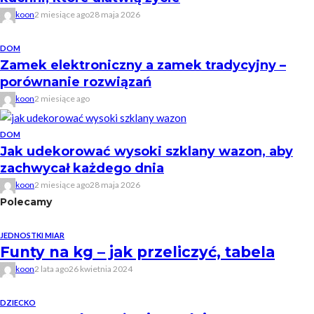
koon
2 miesiące ago
28 maja 2026
DOM
Zamek elektroniczny a zamek tradycyjny –
porównanie rozwiązań
koon
2 miesiące ago
DOM
Jak udekorować wysoki szklany wazon, aby
zachwycał każdego dnia
koon
2 miesiące ago
28 maja 2026
Polecamy
JEDNOSTKI MIAR
Funty na kg – jak przeliczyć, tabela
koon
2 lata ago
26 kwietnia 2024
DZIECKO