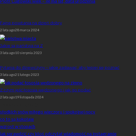
Piotr Cugowski wiek – ile ma lat, data urodzenia
Popularne
Fajne powitania na dzień dobry
2 lata ago
28 marca 2024
Jakie są państwa na Z
3 lata ago
10 sierpnia 2023
Pytania do dziewczyny – jakie zadawać, aby lepiej się poznać
3 lata ago
21 lutego 2023
Z czym jeść łososia wędzonego i jak go podać
2 lata ago
19 listopada 2024
Losowe artykuły
słodkich snów miłego wieczoru i spokojnej nocy
co to są kokołaje
wzrost w stopach
jak sprawdzić czy ktoś odczytał wiadomość na instagramie