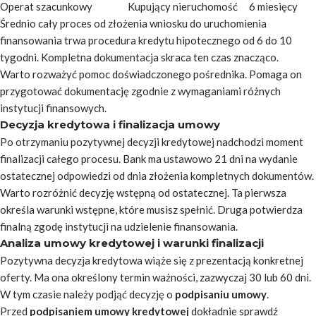
Operat szacunkowy
Kupujący nieruchomość
6 miesięcy
Średnio cały proces od złożenia wniosku do uruchomienia
finansowania trwa procedura kredytu hipotecznego od 6 do 10
tygodni. Kompletna dokumentacja skraca ten czas znacząco.
Warto rozważyć pomoc doświadczonego pośrednika
. Pomaga on
przygotować dokumentację zgodnie z wymaganiami różnych
instytucji finansowych.
Decyzja kredytowa i finalizacja umowy
Po otrzymaniu pozytywnej decyzji kredytowej nadchodzi moment
finalizacji całego procesu. Bank ma ustawowo 21 dni na wydanie
ostatecznej odpowiedzi od dnia złożenia kompletnych dokumentów.
Warto rozróżnić decyzję wstępną od ostatecznej. Ta pierwsza
określa warunki wstępne, które musisz spełnić. Druga potwierdza
finalną zgodę instytucji na udzielenie finansowania.
Analiza umowy kredytowej i warunki finalizacji
Pozytywna decyzja kredytowa wiąże się z prezentacją konkretnej
oferty. Ma ona określony termin ważności, zazwyczaj 30 lub 60 dni.
W tym czasie należy podjąć decyzję o
podpisaniu umowy
.
Przed
podpisaniem umowy kredytowej
dokładnie sprawdź