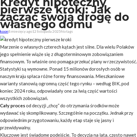
Kredyt hipoteczny
pierwsze kroki: Jak
zacząć swoją drogę do
własnego domu
koon
8 miesięcy ago
12 listopada 2025
No tags
Marzenie o własnych czterech kątach jest silne. Dla wielu Polaków
jego spełnienie wiąże się z długoterminowym zobowiązaniem
finansowym. To właśnie ono pomaga przekuć plany w rzeczywistość.
Statystyki są wymowne. Ponad 15 milionów dorosłych osób w
naszym kraju spłaca różne formy finansowania. Mieszkaniowe
warianty stanowią ogromną część tego rynku – według BIK, pod
koniec 2024 roku, odpowiadały one za lwią część wartości
wszystkich zobowiązań.
Cały proces
od decyzji „chcę” do otrzymania środków może
wydawać się skomplikowany. Szczególnie na początku. Jednak przy
odpowiednim przygotowaniu, każdy etap staje się jasny i
przewidywalny.
Kluczowe jest świadome podejście. To decyzja na lata, często nawet