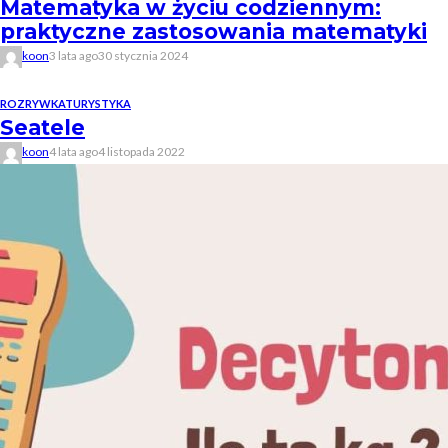
Matematyka w życiu codziennym:
praktyczne zastosowania matematyki
koon
3 lata ago
30 stycznia 2024
ROZRYWKA
TURYSTYKA
Seatele
koon
4 lata ago
4 listopada 2022