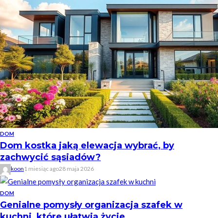
DOM
Dom kostka jaką elewacja wybrać, by
zachwycić sąsiadów?
koon
1 miesiąc ago
28 maja 2026
DOM
Genialne pomysły organizacja szafek w
kuchni, które ułatwią życie