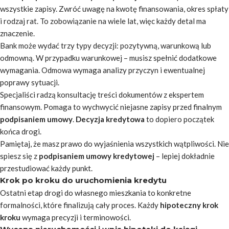
wszystkie zapisy. Zwróć uwagę na kwotę finansowania, okres spłaty
i rodzaj rat.
To zobowiązanie na wiele lat, więc każdy detal ma
znaczenie
.
Bank może wydać trzy typy decyzji: pozytywną, warunkową lub
odmowną. W przypadku warunkowej – musisz spełnić dodatkowe
wymagania. Odmowa wymaga analizy przyczyn i ewentualnej
poprawy sytuacji.
Specjaliści radzą konsultację treści dokumentów z ekspertem
finansowym. Pomaga to wychwycić niejasne zapisy przed finalnym
podpisaniem umowy
.
Decyzja kredytowa
to dopiero początek
końca drogi.
Pamiętaj, że masz prawo do wyjaśnienia wszystkich wątpliwości. Nie
spiesz się z
podpisaniem umowy kredytowej
– lepiej dokładnie
przestudiować każdy punkt.
Krok po kroku do uruchomienia kredytu
Ostatni etap drogi do własnego mieszkania to konkretne
formalności, które finalizują cały proces. Każdy
hipoteczny krok
kroku
wymaga precyzji i terminowości.