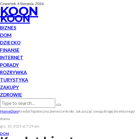
Czwartek, 6 Sierpnia, 2026
KOON
KOON
BIZNES
DOM
DZIECKO
FINANSE
INTERNET
PORADY
ROZRYWKA
TURYSTYKA
ZAKUPY
ZDROWIE
Home
Dom
Kredyt hipoteczny pierwsze kroki: Jak zacząć swoją drogę do własnego
domu
gru. 10, 2025 at 7:29 am
DOM