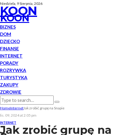
Niedziela, 9 Sierpnia, 2026
KOON
KOON
BIZNES
DOM
DZIECKO
FINANSE
INTERNET
PORADY
ROZRYWKA
TURYSTYKA
ZAKUPY
ZDROWIE
Home
Internet
Jak zrobić grupę na Snapie
lis. 09, 2024 at 2:05 pm
INTERNET
Jak zrobić grupę na