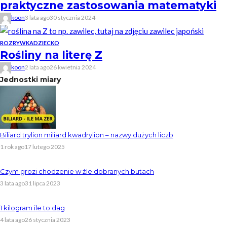
praktyczne zastosowania matematyki
koon
3 lata ago
30 stycznia 2024
ROZRYWKA
DZIECKO
Rośliny na literę Z
koon
2 lata ago
26 kwietnia 2024
Jednostki miary
Biliard trylion miliard kwadrylion – nazwy dużych liczb
1 rok ago
17 lutego 2025
Czym grozi chodzenie w źle dobranych butach
3 lata ago
31 lipca 2023
1 kilogram ile to dag
4 lata ago
26 stycznia 2023