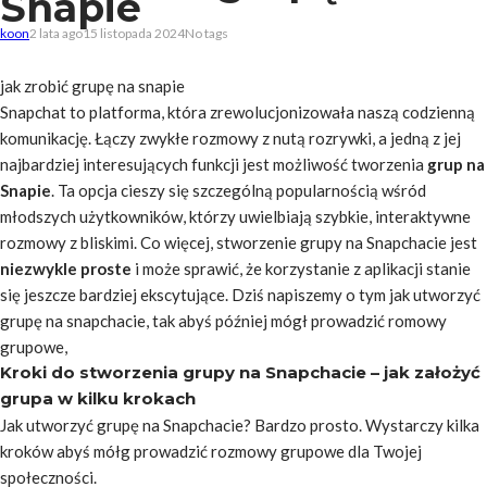
Snapie
koon
2 lata ago
15 listopada 2024
No tags
jak zrobić grupę na snapie
Snapchat to platforma, która zrewolucjonizowała naszą codzienną
komunikację. Łączy zwykłe rozmowy z nutą rozrywki, a jedną z jej
najbardziej interesujących funkcji jest możliwość tworzenia
grup na
Snapie
. Ta opcja cieszy się szczególną popularnością wśród
młodszych użytkowników, którzy uwielbiają szybkie, interaktywne
rozmowy z bliskimi. Co więcej, stworzenie grupy na Snapchacie jest
niezwykle proste
i może sprawić, że korzystanie z aplikacji stanie
się jeszcze bardziej ekscytujące. Dziś napiszemy o tym jak utworzyć
grupę na snapchacie, tak abyś później mógł prowadzić romowy
grupowe,
Kroki do stworzenia grupy na Snapchacie – jak założyć
grupa w kilku krokach
Jak utworzyć grupę na Snapchacie? Bardzo prosto. Wystarczy kilka
kroków abyś mółg prowadzić rozmowy grupowe dla Twojej
społeczności.