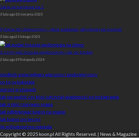
Jakie są państwa na Z
3 lata ago
10 sierpnia 2023
Pytania do dziewczyny – jakie zadawać, aby lepiej się poznać
3 lata ago
21 lutego 2023
Z czym jeść łososia wędzonego i jak go podać
2 lata ago
19 listopada 2024
Losowe artykuły
słodkich snów miłego wieczoru i spokojnej nocy
co to są kokołaje
wzrost w stopach
jak sprawdzić czy ktoś odczytał wiadomość na instagramie
jak zrobić czarnego snapa
jak odblokować kogoś na snapie
jak kogoś pocieszyć
ile milisekund ma sekunda
Copyright © 2025 koon.pl All Rights Reserved. | News & Magazine