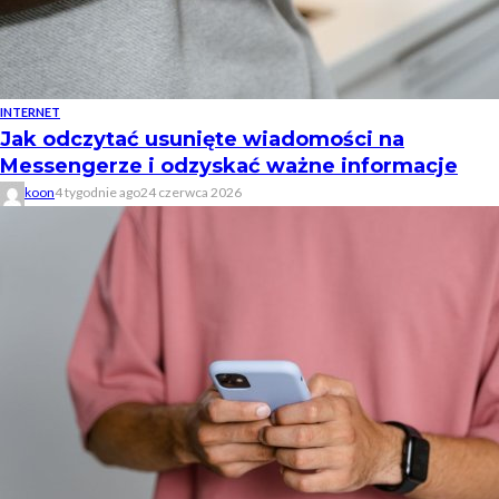
INTERNET
Jak odczytać usunięte wiadomości na
Messengerze i odzyskać ważne informacje
koon
4 tygodnie ago
24 czerwca 2026