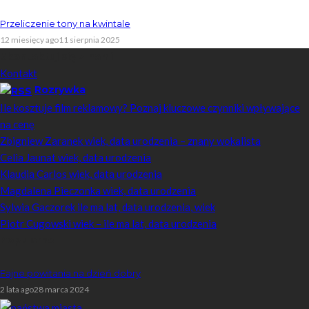
Przeliczenie tony na kwintale
12 miesięcy ago
11 sierpnia 2025
Skontaktuj się z nami
Kontakt
Rozrywka
Ile kosztuje film reklamowy? Poznaj kluczowe czynniki wpływające
na cenę
Zbigniew Zaranek wiek, data urodzenia – znany wokalista
Celia Jaunat wiek, data urodzenia
Klaudia Carlos wiek, data urodzenia
Magdalena Pieczonka wiek, data urodzenia
Sylwia Gaczorek ile ma lat, data urodzenia, wiek
Piotr Cugowski wiek – ile ma lat, data urodzenia
Popularne
Fajne powitania na dzień dobry
2 lata ago
28 marca 2024