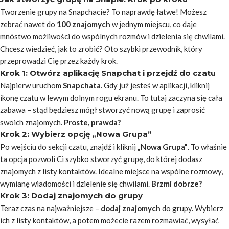
Tworzenie grupy na Snapchacie? To naprawdę łatwe! Możesz
zebrać nawet do
100 znajomych
w jednym miejscu, co daje
mnóstwo możliwości do wspólnych rozmów i dzielenia się chwilami.
Chcesz wiedzieć, jak to zrobić? Oto szybki przewodnik, który
przeprowadzi Cię przez każdy krok.
Krok 1: Otwórz aplikację Snapchat i przejdź do czatu
Najpierw uruchom
Snapchata
. Gdy już jesteś w aplikacji, kliknij
ikonę czatu w lewym dolnym rogu ekranu. To tutaj zaczyna się cała
zabawa – stąd będziesz mógł stworzyć nową grupę i zaprosić
swoich znajomych.
Proste, prawda?
Krok 2: Wybierz opcję „Nowa Grupa”
Po wejściu do sekcji czatu, znajdź i kliknij
„Nowa Grupa”
. To właśnie
ta opcja pozwoli Ci szybko stworzyć grupę, do której dodasz
znajomych z listy kontaktów. Idealne miejsce na wspólne rozmowy,
wymianę wiadomości i dzielenie się chwilami.
Brzmi dobrze?
Krok 3: Dodaj znajomych do grupy
Teraz czas na najważniejsze –
dodaj znajomych
do grupy. Wybierz
ich z listy kontaktów, a potem możecie razem rozmawiać, wysyłać