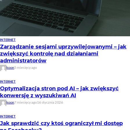
INTERNET
Zarządzanie sesjami uprzywilejowanymi – jak
zwiększyć kontrolę nad działaniami
administratorów
koon
5 miesięcy ago
INTERNET
Optymalizacja stron pod AI – jak zwiększyć
konwersję z wyszukiwań AI
koon
7 miesięcy ago
16 stycznia 2026
INTERNET
Jak sprawdzić czy ktoś ograniczył mi dostęp