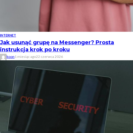
INTERNET
Jak usunąć grupę na Messenger? Prosta
instrukcja krok po kroku
koon
1 miesiąc ago
22 czerwca 2026