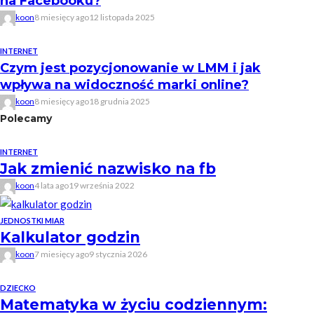
na Facebooku?
koon
8 miesięcy ago
12 listopada 2025
INTERNET
Czym jest pozycjonowanie w LMM i jak
wpływa na widoczność marki online?
koon
8 miesięcy ago
18 grudnia 2025
Polecamy
INTERNET
Jak zmienić nazwisko na fb
koon
4 lata ago
19 września 2022
JEDNOSTKI MIAR
Kalkulator godzin
koon
7 miesięcy ago
9 stycznia 2026
DZIECKO
Matematyka w życiu codziennym: