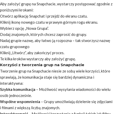
Aby założyć grupę na Snapchacie, wystarczy postępować zgodnie z
poniższymi krokami:
Otwórz aplikację Snapchat i przejdź do ekranu czatu.
Kliknij ikonę nowego czatu w prawym górnym rogu ekranu.
Wybierz opcję „Nowa Grupa”.
Dodaj znajomych, których chcesz zaprosić do grupy.
Nadaj grupie nazwę, aby łatwo ją rozpozna – tak stworzysz nazwę
czatu grupowego
Kliknij „Utwórz”, aby zakończyć proces.
Te kilka kroków wystarczy aby założyć grupę.
Korzyści z tworzenia grup na Snapchacie
Tworzenie grup na Snapchacie niesie ze sobą wiele korzyści, które
sprawiają, że komunikacja staje się bardziej dynamiczna i
interaktywna:
Szybka komunikacja
– Możliwość wysyłania wiadomości do wielu
osób jednocześnie.
Wspólne wspomnienia
– Grupy umożliwiają dzielenie się zdjęciami
i filmami z większą liczbą znajomych.
Interaktywność
– Możliwość korzystania z funkcji takich jak filtry,