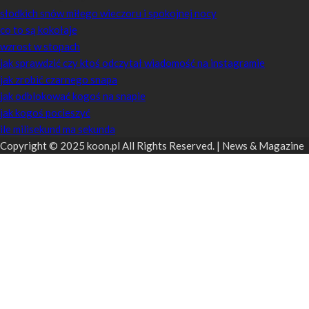
słodkich snów miłego wieczoru i spokojnej nocy
co to są kokołaje
wzrost w stopach
jak sprawdzić czy ktoś odczytał wiadomość na instagramie
jak zrobić czarnego snapa
jak odblokować kogoś na snapie
jak kogoś pocieszyć
ile milisekund ma sekunda
Copyright © 2025 koon.pl All Rights Reserved. | News & Magazine