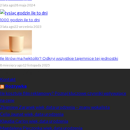
2 lata ago
28 maja 2024
1000 godzin ile to dni
3 lata ago
22 września 2023
Ile litrów ma hektolitr? Odkryj wszystkie tajemnice tej jednostki
8 miesięcy ago
12 listopada 2025
Skontaktuj się z nami
Kontakt
Rozrywka
Ile kosztuje film reklamowy? Poznaj kluczowe czynniki wpływające
na cenę
Zbigniew Zaranek wiek, data urodzenia – znany wokalista
Celia Jaunat wiek, data urodzenia
Klaudia Carlos wiek, data urodzenia
Magdalena Pieczonka wiek, data urodzenia