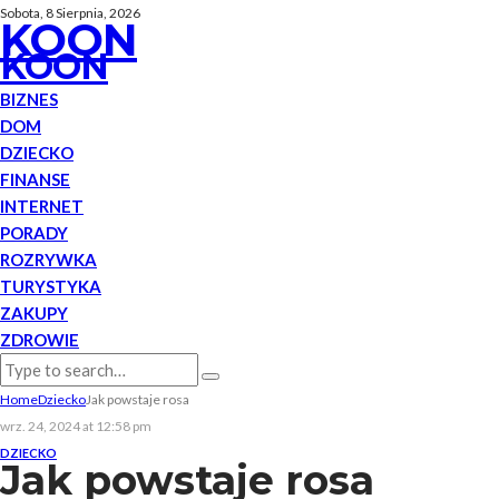
Sobota, 8 Sierpnia, 2026
KOON
KOON
BIZNES
DOM
DZIECKO
FINANSE
INTERNET
PORADY
ROZRYWKA
TURYSTYKA
ZAKUPY
ZDROWIE
Home
Dziecko
Jak powstaje rosa
wrz. 24, 2024 at 12:58 pm
DZIECKO
Jak powstaje rosa