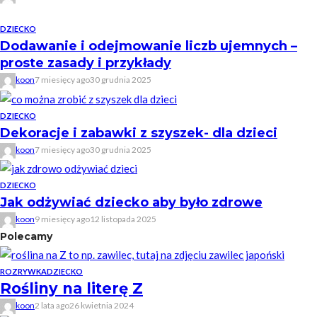
DZIECKO
Dodawanie i odejmowanie liczb ujemnych –
proste zasady i przykłady
koon
7 miesięcy ago
30 grudnia 2025
DZIECKO
Dekoracje i zabawki z szyszek- dla dzieci
koon
7 miesięcy ago
30 grudnia 2025
DZIECKO
Jak odżywiać dziecko aby było zdrowe
koon
9 miesięcy ago
12 listopada 2025
Polecamy
ROZRYWKA
DZIECKO
Rośliny na literę Z
koon
2 lata ago
26 kwietnia 2024