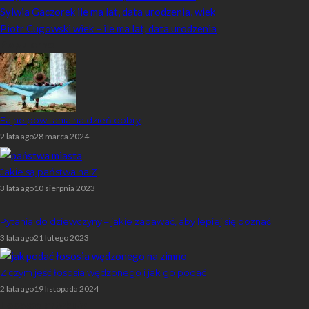
Sylwia Gaczorek ile ma lat, data urodzenia, wiek
Piotr Cugowski wiek – ile ma lat, data urodzenia
Popularne
Fajne powitania na dzień dobry
2 lata ago
28 marca 2024
Jakie są państwa na Z
3 lata ago
10 sierpnia 2023
Pytania do dziewczyny – jakie zadawać, aby lepiej się poznać
3 lata ago
21 lutego 2023
Z czym jeść łososia wędzonego i jak go podać
2 lata ago
19 listopada 2024
Losowe artykuły