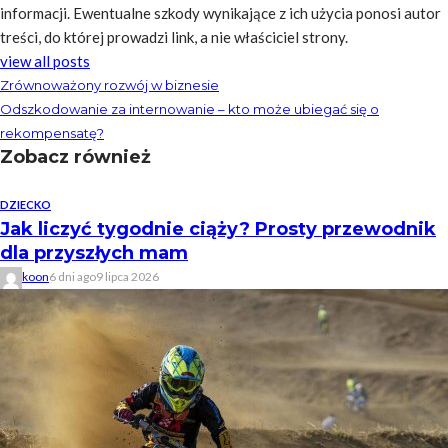
informacji. Ewentualne szkody wynikające z ich użycia ponosi autor
treści, do której prowadzi link, a nie właściciel strony.
view all posts
Zrównoważony rozwój w biznesie
Odszkodowanie za internowanie – kto może ubiegać się o
rekompensatę?
Zobacz również
DZIECKO
Jak liczyć tygodnie ciąży? Prosty przewodnik
dla przyszłych mam
koon
6 dni ago
9 lipca 2026