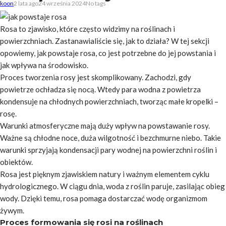
koon
2 lata ago
24 września 2024
No tags
Rosa to zjawisko, które często widzimy na roślinach i
powierzchniach. Zastanawialiście się, jak to działa? W tej sekcji
opowiemy, jak powstaje rosa, co jest potrzebne do jej powstania i
jak wpływa na środowisko.
Proces tworzenia rosy jest skomplikowany. Zachodzi, gdy
powietrze ochładza się nocą. Wtedy para wodna z powietrza
kondensuje na chłodnych powierzchniach, tworząc małe kropelki –
rosę.
Warunki atmosferyczne mają duży wpływ na powstawanie rosy.
Ważne są chłodne noce, duża wilgotność i bezchmurne niebo. Takie
warunki sprzyjają kondensacji pary wodnej na powierzchni roślin i
obiektów.
Rosa jest pięknym zjawiskiem natury i ważnym elementem cyklu
hydrologicznego. W ciągu dnia, woda z roślin paruje, zasilając obieg
wody. Dzięki temu, rosa pomaga dostarczać wodę organizmom
żywym.
Proces formowania się rosi na roślinach