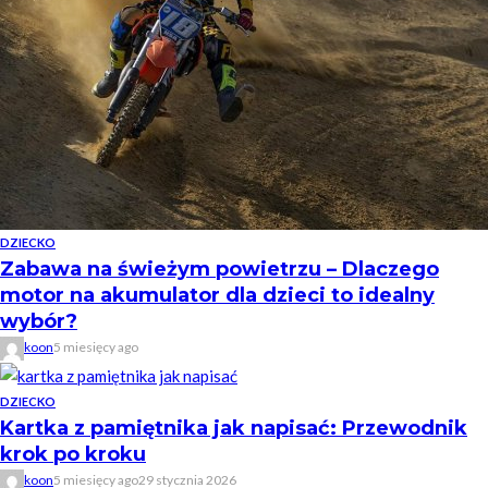
DZIECKO
Zabawa na świeżym powietrzu – Dlaczego
motor na akumulator dla dzieci to idealny
wybór?
koon
5 miesięcy ago
DZIECKO
Kartka z pamiętnika jak napisać: Przewodnik
krok po kroku
koon
5 miesięcy ago
29 stycznia 2026