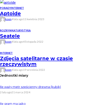
PORADY
INTERNET
Aptoide
koon
4 lata ago
11 kwietnia 2023
ROZRYWKA
TURYSTYKA
Seatele
koon
4 lata ago
4 listopada 2022
INTERNET
Zdjęcia satelitarne w czasie
rzeczywistym
koon
4 lata ago
19 września 2022
Jednostki miary
Ile waży metr sześcienny drewna (kubik)
2 lata ago
21 marca 2024
Ile gram ma jajko