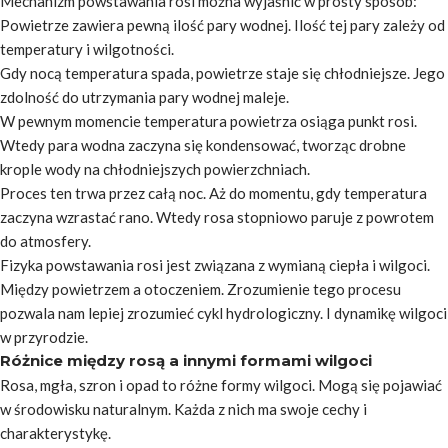
Mechanizm powstawania rosi można wyjaśnić w prosty sposób:
Powietrze zawiera pewną ilość pary wodnej. Ilość tej pary zależy od
temperatury i wilgotności.
Gdy nocą temperatura spada, powietrze staje się chłodniejsze. Jego
zdolność do utrzymania pary wodnej maleje.
W pewnym momencie temperatura powietrza osiąga punkt rosi.
Wtedy para wodna zaczyna się kondensować, tworząc drobne
krople wody na chłodniejszych powierzchniach.
Proces ten trwa przez całą noc. Aż do momentu, gdy temperatura
zaczyna wzrastać rano. Wtedy rosa stopniowo paruje z powrotem
do atmosfery.
Fizyka powstawania rosi jest związana z wymianą ciepła i wilgoci.
Między powietrzem a otoczeniem. Zrozumienie tego procesu
pozwala nam lepiej zrozumieć cykl hydrologiczny. I dynamikę wilgoci
w przyrodzie.
Różnice między rosą a innymi formami wilgoci
Rosa, mgła, szron i opad to różne formy wilgoci. Mogą się pojawiać
w środowisku naturalnym. Każda z nich ma swoje cechy i
charakterystykę.