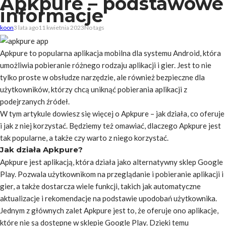
Apkpure – podstawowe
informacje
koon
3 lata ago
11 kwietnia 2023
No tags
Apkpure to popularna aplikacja mobilna dla systemu Android, która
umożliwia pobieranie różnego rodzaju aplikacji i gier. Jest to nie
tylko proste w obsłudze narzędzie, ale również bezpieczne dla
użytkowników, którzy chcą uniknąć pobierania aplikacji z
podejrzanych źródeł.
W tym artykule dowiesz się więcej o Apkpure – jak działa, co oferuje
i jak z niej korzystać. Będziemy też omawiać, dlaczego Apkpure jest
tak popularne, a także czy warto z niego korzystać.
Jak działa Apkpure?
Apkpure jest aplikacją, która działa jako alternatywny sklep Google
Play. Pozwala użytkownikom na przeglądanie i pobieranie aplikacji i
gier, a także dostarcza wiele funkcji, takich jak automatyczne
aktualizacje i rekomendacje na podstawie upodobań użytkownika.
Jednym z głównych zalet Apkpure jest to, że oferuje ono aplikacje,
które nie są dostępne w sklepie Google Play. Dzięki temu