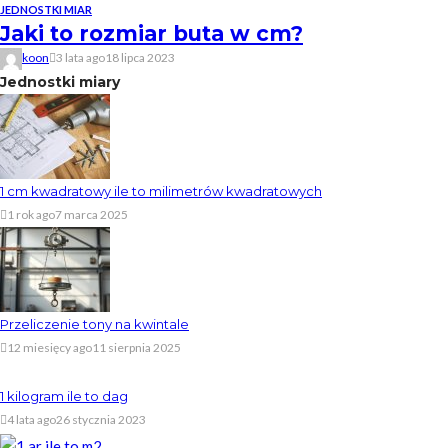
JEDNOSTKI MIAR
Jaki to rozmiar buta w cm?
koon
3 lata ago
18 lipca 2023
Jednostki miary
1 cm kwadratowy ile to milimetrów kwadratowych
1 rok ago
7 marca 2025
Przeliczenie tony na kwintale
12 miesięcy ago
11 sierpnia 2025
1 kilogram ile to dag
4 lata ago
26 stycznia 2023