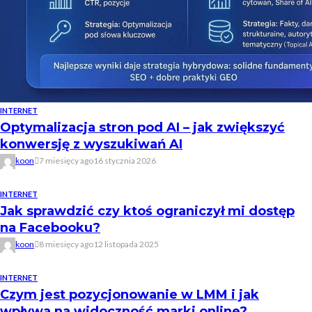
INTERNET
Optymalizacja stron pod AI – jak zwiększyć
konwersję z wyszukiwań AI
koon
7 miesięcy ago
16 stycznia 2026
INTERNET
Jak sprawdzić czy ktoś ograniczył mi dostęp
na Facebooku?
koon
8 miesięcy ago
12 listopada 2025
INTERNET
Czym jest pozycjonowanie w LMM i jak
wpływa na widoczność marki online?