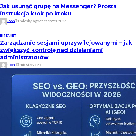
Jak usunąć grupę na Messenger? Prosta
instrukcja krok po kroku
koon
1 miesiąc ago
22 czerwca 2026
INTERNET
Zarządzanie sesjami uprzywilejowanymi – jak
zwiększyć kontrolę nad działaniami
administratorów
koon
5 miesięcy ago