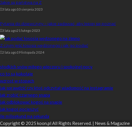
Jakie są państwa na Z
3 lata ago
10 sierpnia 2023
Pytania do dziewczyny – jakie zadawać, aby lepiej się poznać
3 lata ago
21 lutego 2023
Z czym jeść łososia wędzonego i jak go podać
2 lata ago
19 listopada 2024
Losowe artykuły
słodkich snów miłego wieczoru i spokojnej nocy
co to są kokołaje
wzrost w stopach
jak sprawdzić czy ktoś odczytał wiadomość na instagramie
jak zrobić czarnego snapa
jak odblokować kogoś na snapie
jak kogoś pocieszyć
ile milisekund ma sekunda
Copyright © 2025 koon.pl All Rights Reserved. | News & Magazine