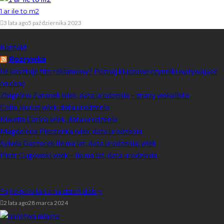
1 ar ile to m2
3 lata ago
5 października 2023
Skontaktuj się z nami
Kontakt
Rozrywka
Ile kosztuje film reklamowy? Poznaj kluczowe czynniki wpływające
na cenę
Zbigniew Zaranek wiek, data urodzenia – znany wokalista
Celia Jaunat wiek, data urodzenia
Klaudia Carlos wiek, data urodzenia
Magdalena Pieczonka wiek, data urodzenia
Sylwia Gaczorek ile ma lat, data urodzenia, wiek
Piotr Cugowski wiek – ile ma lat, data urodzenia
Popularne
Fajne powitania na dzień dobry
2 lata ago
28 marca 2024