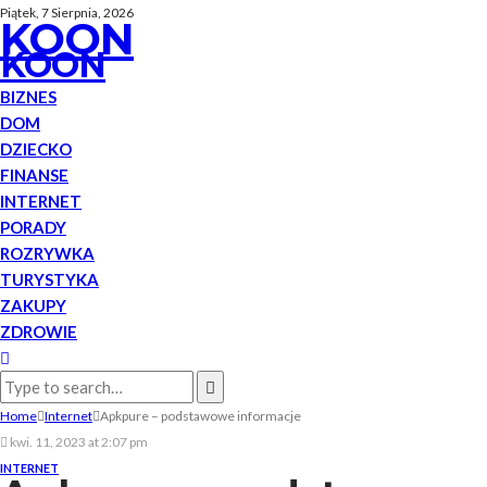
Piątek, 7 Sierpnia, 2026
KOON
KOON
BIZNES
DOM
DZIECKO
FINANSE
INTERNET
PORADY
ROZRYWKA
TURYSTYKA
ZAKUPY
ZDROWIE
Home
Internet
Apkpure – podstawowe informacje
kwi. 11, 2023 at 2:07 pm
INTERNET