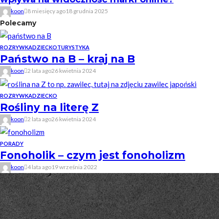
koon
8 miesięcy ago
18 grudnia 2025
Polecamy
ROZRYWKA
DZIECKO
TURYSTYKA
Państwo na B – kraj na B
koon
2 lata ago
26 kwietnia 2024
ROZRYWKA
DZIECKO
Rośliny na literę Z
koon
2 lata ago
26 kwietnia 2024
PORADY
Fonoholik – czym jest fonoholizm
koon
4 lata ago
19 września 2022