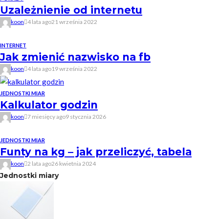
Uzależnienie od internetu
koon
4 lata ago
21 września 2022
INTERNET
Jak zmienić nazwisko na fb
koon
4 lata ago
19 września 2022
JEDNOSTKI MIAR
Kalkulator godzin
koon
7 miesięcy ago
9 stycznia 2026
JEDNOSTKI MIAR
Funty na kg – jak przeliczyć, tabela
koon
2 lata ago
26 kwietnia 2024
Jednostki miary