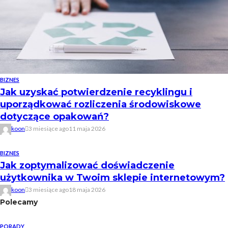
BIZNES
Jak uzyskać potwierdzenie recyklingu i
uporządkować rozliczenia środowiskowe
dotyczące opakowań?
koon
3 miesiące ago
11 maja 2026
BIZNES
Jak zoptymalizować doświadczenie
użytkownika w Twoim sklepie internetowym?
koon
3 miesiące ago
18 maja 2026
Polecamy
PORADY