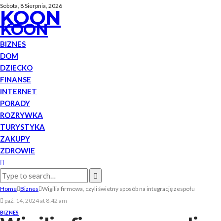
Sobota, 8 Sierpnia, 2026
KOON
KOON
BIZNES
DOM
DZIECKO
FINANSE
INTERNET
PORADY
ROZRYWKA
TURYSTYKA
ZAKUPY
ZDROWIE
Home
Biznes
Wigilia firmowa, czyli świetny sposób na integrację zespołu
paź. 14, 2024 at 8:42 am
BIZNES