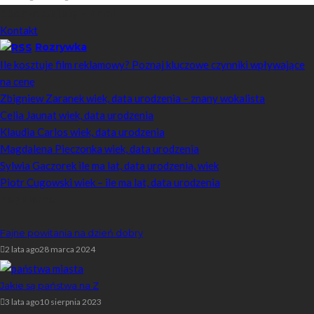
Skontaktuj się z nami
Kontakt
Rozrywka
Ile kosztuje film reklamowy? Poznaj kluczowe czynniki wpływające
na cenę
Zbigniew Zaranek wiek, data urodzenia – znany wokalista
Celia Jaunat wiek, data urodzenia
Klaudia Carlos wiek, data urodzenia
Magdalena Pieczonka wiek, data urodzenia
Sylwia Gaczorek ile ma lat, data urodzenia, wiek
Piotr Cugowski wiek – ile ma lat, data urodzenia
Popularne
Fajne powitania na dzień dobry
2 lata ago
28 marca 2024
Jakie są państwa na Z
3 lata ago
10 sierpnia 2023