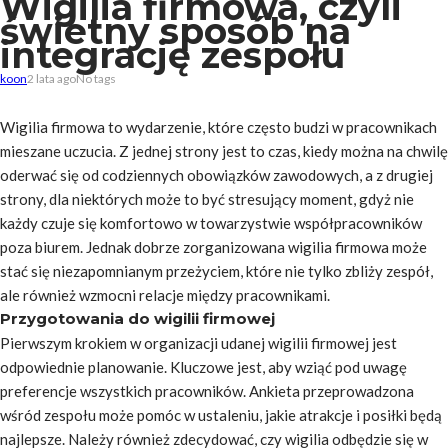
Wigilia firmowa, czyli
świetny sposób na
integrację zespołu
koon
2 lata ago
No tags
Wigilia firmowa to wydarzenie, które często budzi w pracownikach
mieszane uczucia. Z jednej strony jest to czas, kiedy można na chwilę
oderwać się od codziennych obowiązków zawodowych, a z drugiej
strony, dla niektórych może to być stresujący moment, gdyż nie
każdy czuje się komfortowo w towarzystwie współpracowników
poza biurem. Jednak dobrze zorganizowana wigilia firmowa może
stać się niezapomnianym przeżyciem, które nie tylko zbliży zespół,
ale również wzmocni relacje między pracownikami.
Przygotowania do wigilii firmowej
Pierwszym krokiem w organizacji udanej wigilii firmowej jest
odpowiednie planowanie. Kluczowe jest, aby wziąć pod uwagę
preferencje wszystkich pracowników. Ankieta przeprowadzona
wśród zespołu może pomóc w ustaleniu, jakie atrakcje i posiłki będą
najlepsze. Należy również zdecydować, czy wigilia odbędzie się w