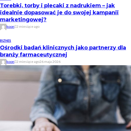
Torebki, torby i plecaki z nadrukiem – jak
idealnie dopasować je do swojej kampanii
marketingowej?
koon
2 miesiące ago
BIZNES
Ośrodki badań klinicznych jako partnerzy dla
branży farmaceutycznej
koon
2 miesiące ago
26 maja 2026