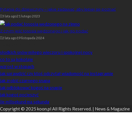
Pytania do dziewczyny – jakie zadawać, aby lepiej się poznać
3 lata ago
21 lutego 2023
Z czym jeść łososia wędzonego i jak go podać
2 lata ago
19 listopada 2024
Losowe artykuły
słodkich snów miłego wieczoru i spokojnej nocy
co to są kokołaje
wzrost w stopach
jak sprawdzić czy ktoś odczytał wiadomość na instagramie
jak zrobić czarnego snapa
jak odblokować kogoś na snapie
jak kogoś pocieszyć
ile milisekund ma sekunda
Copyright © 2025 koon.pl All Rights Reserved. | News & Magazine