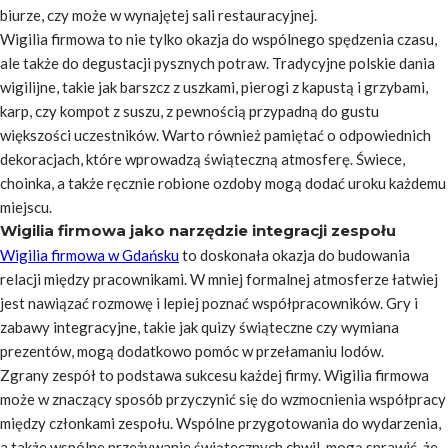
biurze, czy może w wynajętej sali restauracyjnej.
Wigilia firmowa to nie tylko okazja do wspólnego spędzenia czasu,
ale także do degustacji pysznych potraw. Tradycyjne polskie dania
wigilijne, takie jak barszcz z uszkami, pierogi z kapustą i grzybami,
karp, czy kompot z suszu, z pewnością przypadną do gustu
większości uczestników. Warto również pamiętać o odpowiednich
dekoracjach, które wprowadzą świąteczną atmosferę. Świece,
choinka, a także ręcznie robione ozdoby mogą dodać uroku każdemu
miejscu.
Wigilia firmowa jako narzędzie integracji zespołu
Wigilia firmowa w Gdańsku
to doskonała okazja do budowania
relacji między pracownikami. W mniej formalnej atmosferze łatwiej
jest nawiązać rozmowę i lepiej poznać współpracowników. Gry i
zabawy integracyjne, takie jak quizy świąteczne czy wymiana
prezentów, mogą dodatkowo pomóc w przełamaniu lodów.
Zgrany zespół to podstawa sukcesu każdej firmy. Wigilia firmowa
może w znaczący sposób przyczynić się do wzmocnienia współpracy
między członkami zespołu. Wspólne przygotowania do wydarzenia,
a także wspólne przeżywanie świątecznych chwil, mogą sprawić, że