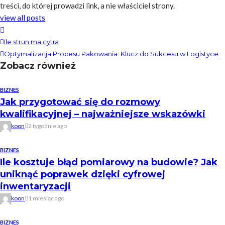
treści, do której prowadzi link, a nie właściciel strony.
view all posts
Ile strun ma cytra
Optymalizacja Procesu Pakowania: Klucz do Sukcesu w Logistyce
Zobacz również
BIZNES
Jak przygotować się do rozmowy
kwalifikacyjnej – najważniejsze wskazówki
koon
2 tygodnie ago
BIZNES
Ile kosztuje błąd pomiarowy na budowie? Jak
uniknąć poprawek dzięki cyfrowej
inwentaryzacji
koon
1 miesiąc ago
BIZNES