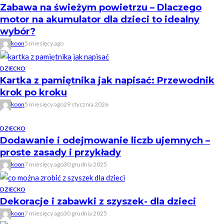
Zabawa na świeżym powietrzu – Dlaczego
motor na akumulator dla dzieci to idealny
wybór?
koon
5 miesięcy ago
DZIECKO
Kartka z pamiętnika jak napisać: Przewodnik
krok po kroku
koon
5 miesięcy ago
29 stycznia 2026
DZIECKO
Dodawanie i odejmowanie liczb ujemnych –
proste zasady i przykłady
koon
7 miesięcy ago
30 grudnia 2025
DZIECKO
Dekoracje i zabawki z szyszek- dla dzieci
koon
7 miesięcy ago
30 grudnia 2025