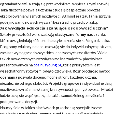
egzaminatorami, a stają się przewodnikami wspierającymi rozwój.
Taka filozofia pozwala uczniom czuć się bezpiecznie podczas
eksplorowania własnych możliwości.
Atmosfera zaufania
sprzyja
podejmowaniu nowych wyzwań bez strachu przed porażką.
Jak wygląda edukacja szanująca osobowość ucznia?
Szkoły przyszłości wprowadzają
elastyczne formy nauczania
,
które uwzględniają różnorodne style uczenia się każdego dziecka.
Programy edukacyjne dostosowują się do indywidualnych potrzeb,
zamiast wymagać od wszystkich identycznych rezultatów. Wiele
takich nowoczesnych rozwiązań można znaleźć w placówkach
prezentowanych na
cosinusyoung.pl
, gdzie priorytetem jest
wszechstronny rozwój młodego człowieka.
Różnorodność metod
oceniania
pozwala docenić mocne strony każdego ucznia,
niezależnie od jego słabości. Projekty grupowe i indywidualne dają
możliwość wyrażenia własnej kreatywności i pomysłowości. Młodzi
ludzie uczą się współpracy, ale także samodzielnego myślenia i
podejmowania decyzji.
Nauczyciele w takich placówkach przechodzą specjalistyczne
szkolenia z
psychologii rozwojowej
i komunikacji z młodzieżą.