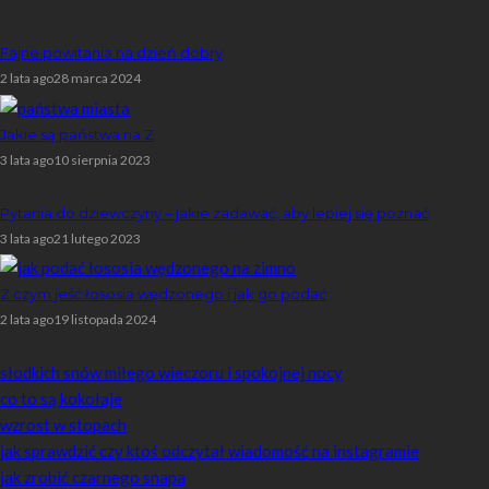
Popularne
Fajne powitania na dzień dobry
2 lata ago
28 marca 2024
Jakie są państwa na Z
3 lata ago
10 sierpnia 2023
Pytania do dziewczyny – jakie zadawać, aby lepiej się poznać
3 lata ago
21 lutego 2023
Z czym jeść łososia wędzonego i jak go podać
2 lata ago
19 listopada 2024
Losowe artykuły
słodkich snów miłego wieczoru i spokojnej nocy
co to są kokołaje
wzrost w stopach
jak sprawdzić czy ktoś odczytał wiadomość na instagramie
jak zrobić czarnego snapa