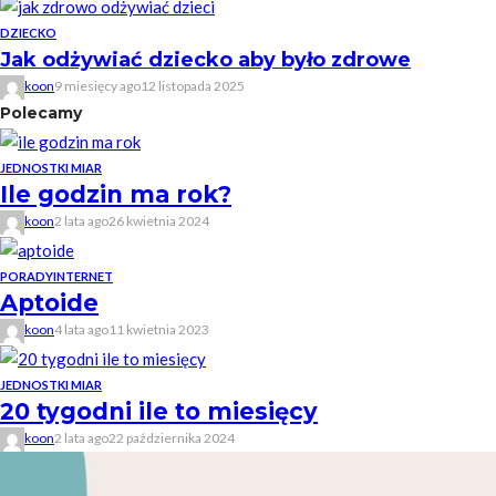
DZIECKO
Jak odżywiać dziecko aby było zdrowe
koon
9 miesięcy ago
12 listopada 2025
Polecamy
JEDNOSTKI MIAR
Ile godzin ma rok?
koon
2 lata ago
26 kwietnia 2024
PORADY
INTERNET
Aptoide
koon
4 lata ago
11 kwietnia 2023
JEDNOSTKI MIAR
20 tygodni ile to miesięcy
koon
2 lata ago
22 października 2024