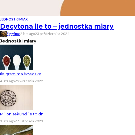
JEDNOSTKI MIAR
Decytona ile to – jednostka miary
Egryfino
2 lata ago
23 października 2024
Jednostki miary
Ile gram ma łyżeczka
4 lata ago
29 września 2022
Milion sekund ile to dni
3 lata ago
27 listopada 2023