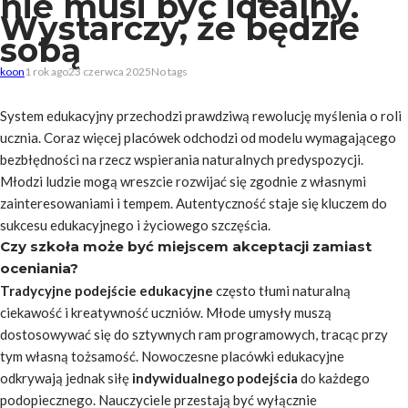
nie musi być idealny.
Wystarczy, że będzie
sobą
koon
1 rok ago
23 czerwca 2025
No tags
System edukacyjny przechodzi prawdziwą rewolucję myślenia o roli
ucznia. Coraz więcej placówek odchodzi od modelu wymagającego
bezbłędności na rzecz wspierania naturalnych predyspozycji.
Młodzi ludzie mogą wreszcie rozwijać się zgodnie z własnymi
zainteresowaniami i tempem. Autentyczność staje się kluczem do
sukcesu edukacyjnego i życiowego szczęścia.
Czy szkoła może być miejscem akceptacji zamiast
oceniania?
Tradycyjne podejście edukacyjne
często tłumi naturalną
ciekawość i kreatywność uczniów. Młode umysły muszą
dostosowywać się do sztywnych ram programowych, tracąc przy
tym własną tożsamość. Nowoczesne placówki edukacyjne
odkrywają jednak siłę
indywidualnego podejścia
do każdego
podopiecznego. Nauczyciele przestają być wyłącznie