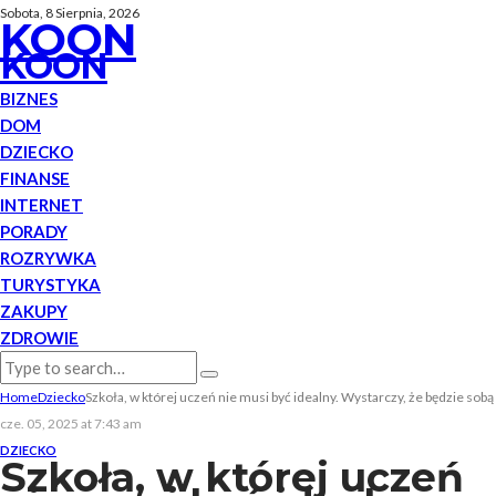
Sobota, 8 Sierpnia, 2026
KOON
KOON
BIZNES
DOM
DZIECKO
FINANSE
INTERNET
PORADY
ROZRYWKA
TURYSTYKA
ZAKUPY
ZDROWIE
Home
Dziecko
Szkoła, w której uczeń nie musi być idealny. Wystarczy, że będzie sobą
cze. 05, 2025 at 7:43 am
DZIECKO
Szkoła, w której uczeń