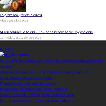
Ile gram ma łyżeczka cukru
4 lata ago
18 lipca 2023
Milion sekund ile to dni – Dokładne przeliczenie i wyjaśnienie
11 miesięcy ago
11 sierpnia 2025
Skontaktuj się z nami
Kontakt
Rozrywka
Ile kosztuje film reklamowy? Poznaj kluczowe czynniki wpływające
na cenę
Zbigniew Zaranek wiek, data urodzenia – znany wokalista
Celia Jaunat wiek, data urodzenia
Klaudia Carlos wiek, data urodzenia
Magdalena Pieczonka wiek, data urodzenia
Sylwia Gaczorek ile ma lat, data urodzenia, wiek
Piotr Cugowski wiek – ile ma lat, data urodzenia