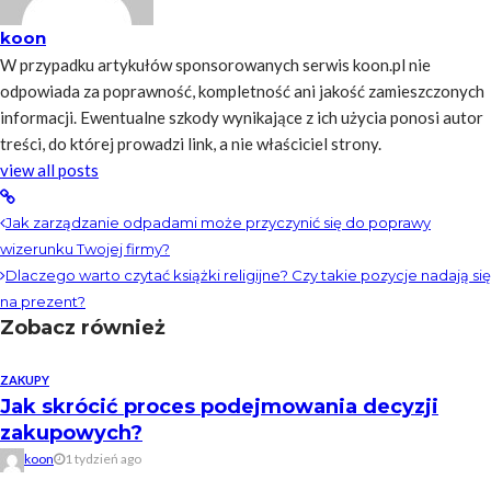
koon
W przypadku artykułów sponsorowanych serwis koon.pl nie
odpowiada za poprawność, kompletność ani jakość zamieszczonych
informacji. Ewentualne szkody wynikające z ich użycia ponosi autor
treści, do której prowadzi link, a nie właściciel strony.
view all posts
Jak zarządzanie odpadami może przyczynić się do poprawy
wizerunku Twojej firmy?
Dlaczego warto czytać książki religijne? Czy takie pozycje nadają się
na prezent?
Zobacz również
ZAKUPY
Jak skrócić proces podejmowania decyzji
zakupowych?
koon
1 tydzień ago