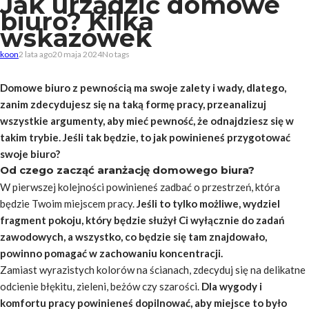
Jak urządzić domowe
biuro? Kilka
wskazówek
koon
2 lata ago
20 maja 2024
No tags
Domowe biuro z pewnością ma swoje zalety i wady, dlatego,
zanim zdecydujesz się na taką formę pracy, przeanalizuj
wszystkie argumenty, aby mieć pewność, że odnajdziesz się w
takim trybie. Jeśli tak będzie, to jak powinieneś przygotować
swoje biuro?
Od czego zacząć aranżację domowego biura?
W pierwszej kolejności powinieneś zadbać o przestrzeń, która
będzie Twoim miejscem pracy.
Jeśli to tylko możliwe, wydziel
fragment pokoju, który będzie służył Ci wyłącznie do zadań
zawodowych, a wszystko, co będzie się tam znajdowało,
powinno pomagać w zachowaniu koncentracji.
Zamiast wyrazistych kolorów na ścianach, zdecyduj się na delikatne
odcienie błękitu, zieleni, beżów czy szarości.
Dla wygody i
komfortu pracy powinieneś dopilnować, aby miejsce to było