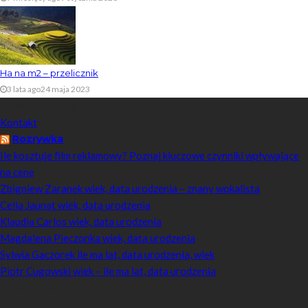
Ha na m2 – przelicznik
3 lata ago
24 maja 2023
Skontaktuj się z nami
Kontakt
Rozrywka
Ile kosztuje film reklamowy? Poznaj kluczowe czynniki wpływające
na cenę
Zbigniew Zaranek wiek, data urodzenia – znany wokalista
Celia Jaunat wiek, data urodzenia
Klaudia Carlos wiek, data urodzenia
Magdalena Pieczonka wiek, data urodzenia
Sylwia Gaczorek ile ma lat, data urodzenia, wiek
Piotr Cugowski wiek – ile ma lat, data urodzenia
Popularne