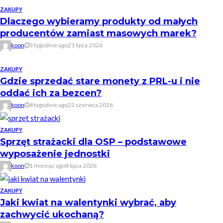
ZAKUPY
Dlaczego wybieramy produkty od małych
producentów zamiast masowych marek?
koon
3 tygodnie ago
21 lipca 2026
ZAKUPY
Gdzie sprzedać stare monety z PRL-u i nie
oddać ich za bezcen?
koon
4 tygodnie ago
22 czerwca 2026
ZAKUPY
Sprzęt strażacki dla OSP – podstawowe
wyposażenie jednostki
koon
1 miesiąc ago
8 lipca 2026
ZAKUPY
Jaki kwiat na walentynki wybrać, aby
zachwycić ukochaną?