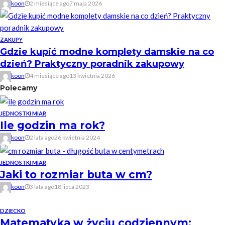
koon
2 miesiące ago
7 maja 2026
ZAKUPY
Gdzie kupić modne komplety damskie na co
dzień? Praktyczny poradnik zakupowy
koon
4 miesiące ago
13 kwietnia 2026
Polecamy
JEDNOSTKI MIAR
Ile godzin ma rok?
koon
2 lata ago
26 kwietnia 2024
JEDNOSTKI MIAR
Jaki to rozmiar buta w cm?
koon
3 lata ago
18 lipca 2023
DZIECKO
Matematyka w życiu codziennym: