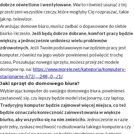
dobrze oświetlone i wentylowane.
Warto również usunąć z tej
przestrzeni wszystkie rzeczy, które mogłyby Cię rozpraszać, takie
jak np. telewizor.
Aranżując domowe biuro, musisz zadbać o dopasowane do siebie
biurko i krzesło.
Jeśli będą dobrze dobrane, komfort pracy będzie
większy, a jednocześnie unikniesz wielu problemów
zdrowotnych.
Jeśli Twoim podstawowym narzędziem pracy jest
komputer, również na jego wybór powinieneś poświęcić trochę
czasu. Poszukując nowego sprzętu, możesz przejrzeć modele
dostępne np. na:
https://www.morele.net/kategoria/komputery-
stacjonarne-672/,,,,,248,,,0,,,,/1/
.
Jaki sprzęt do domowego biura?
Wybierając komputer do swojego domowego biura, powinieneś
zastanowić się, czy lepszy będzie model stacjonarny, czy laptop.
Tradycyjny komputer będzie zajmował więcej miejsca, co też
będzie oznaczało konieczność zainwestowania w większe
biurko, aby wszystko się na nim zmieściło.
Jednocześnie w razie
potrzeby, zyskasz możliwość rozbudowania takiego komputera czy
wymiany części na nowsze, co będzie utrudnione przy laptopie.