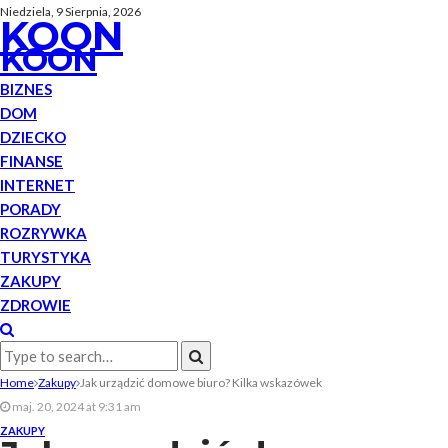
Niedziela, 9 Sierpnia, 2026
KOON
KOON
BIZNES
DOM
DZIECKO
FINANSE
INTERNET
PORADY
ROZRYWKA
TURYSTYKA
ZAKUPY
ZDROWIE
Home
Zakupy
Jak urządzić domowe biuro? Kilka wskazówek
maj. 20, 2024 at 9:31 am
ZAKUPY