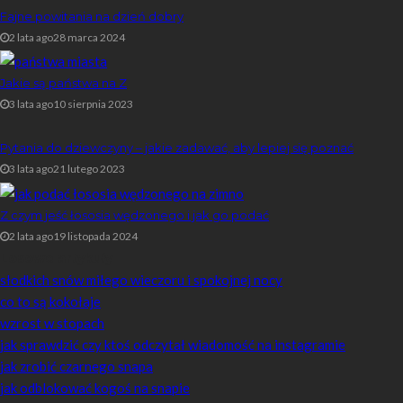
Fajne powitania na dzień dobry
2 lata ago
28 marca 2024
Jakie są państwa na Z
3 lata ago
10 sierpnia 2023
Pytania do dziewczyny – jakie zadawać, aby lepiej się poznać
3 lata ago
21 lutego 2023
Z czym jeść łososia wędzonego i jak go podać
2 lata ago
19 listopada 2024
Losowe artykuły
słodkich snów miłego wieczoru i spokojnej nocy
co to są kokołaje
wzrost w stopach
jak sprawdzić czy ktoś odczytał wiadomość na instagramie
jak zrobić czarnego snapa
jak odblokować kogoś na snapie