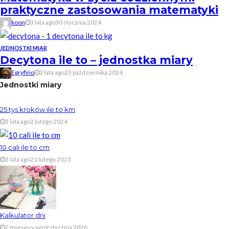
praktyczne zastosowania matematyki
koon
3 lata ago
30 stycznia 2024
JEDNOSTKI MIAR
Decytona ile to – jednostka miary
Egryfino
2 lata ago
23 października 2024
Jednostki miary
25 tys kroków ile to km
3 lata ago
2 lutego 2024
10 cali ile to cm
3 lata ago
21 lutego 2023
Kalkulator dni
7 miesięcy ago
9 stycznia 2026