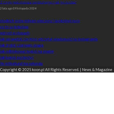
Z czym jeść łososia wędzonego i jak go podać
2 lata ago
19 listopada 2024
Losowe artykuły
słodkich snów miłego wieczoru i spokojnej nocy
co to są kokołaje
wzrost w stopach
jak sprawdzić czy ktoś odczytał wiadomość na instagramie
jak zrobić czarnego snapa
jak odblokować kogoś na snapie
jak kogoś pocieszyć
ile milisekund ma sekunda
Copyright © 2025 koon.pl All Rights Reserved. | News & Magazine