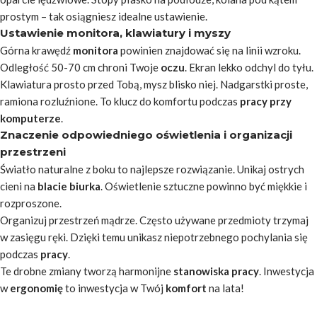
prostym – tak osiągniesz idealne ustawienie.
Ustawienie monitora, klawiatury i myszy
Górna krawędź
monitora
powinien znajdować się na linii wzroku.
Odległość 50-70 cm chroni Twoje
oczu
. Ekran lekko odchyl do tyłu.
Klawiatura prosto przed Tobą, mysz blisko niej. Nadgarstki proste,
ramiona rozluźnione. To klucz do komfortu podczas
pracy przy
komputerze
.
Znaczenie odpowiedniego oświetlenia i organizacji
przestrzeni
Światło naturalne z boku to najlepsze rozwiązanie. Unikaj ostrych
cieni na
blacie biurka
. Oświetlenie sztuczne powinno być miękkie i
rozproszone.
Organizuj przestrzeń mądrze. Często używane przedmioty trzymaj
w zasięgu ręki. Dzięki temu unikasz niepotrzebnego pochylania się
podczas
pracy
.
Te drobne zmiany tworzą harmonijne
stanowiska pracy
. Inwestycja
w
ergonomię
to inwestycja w Twój
komfort
na lata!