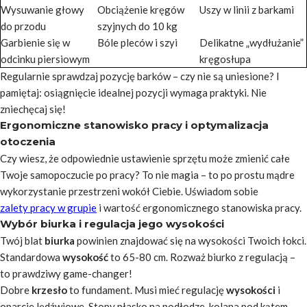
Wysuwanie głowy
Obciążenie kręgów
Uszy w linii z barkami
do przodu
szyjnych do 10 kg
Garbienie się w
Bóle pleców i szyi
Delikatne „wydłużanie”
odcinku piersiowym
kręgosłupa
Regularnie sprawdzaj pozycję barków – czy nie są uniesione? I
pamiętaj: osiągnięcie idealnej pozycji wymaga praktyki. Nie
zniechęcaj się!
Ergonomiczne stanowisko pracy i optymalizacja
otoczenia
Czy wiesz, że odpowiednie ustawienie sprzętu może zmienić całe
Twoje samopoczucie po pracy? To nie magia – to po prostu mądre
wykorzystanie przestrzeni wokół Ciebie. Uświadom sobie
zalety pracy w grupie
i wartość ergonomicznego stanowiska pracy.
Wybór biurka i regulacja jego wysokości
Twój blat
biurka
powinien znajdować się na wysokości Twoich łokci.
Standardowa
wysokość
to 65-80 cm. Rozważ biurko z regulacją –
to prawdziwy game-changer!
Dobre
krzesło
to fundament. Musi mieć regulację
wysokości
i
oparcie lędźwiowe. Stopy płasko na podłodze, kolana pod kątem