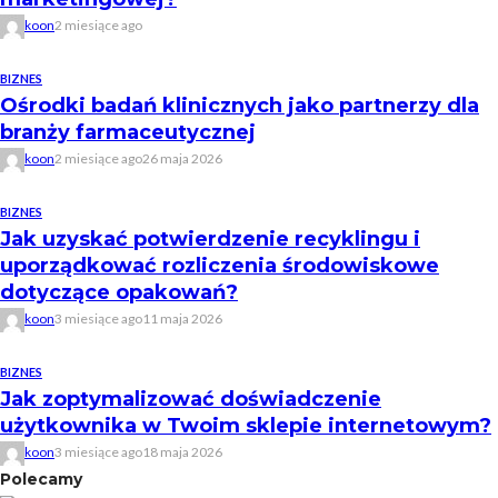
koon
2 miesiące ago
BIZNES
Ośrodki badań klinicznych jako partnerzy dla
branży farmaceutycznej
koon
2 miesiące ago
26 maja 2026
BIZNES
Jak uzyskać potwierdzenie recyklingu i
uporządkować rozliczenia środowiskowe
dotyczące opakowań?
koon
3 miesiące ago
11 maja 2026
BIZNES
Jak zoptymalizować doświadczenie
użytkownika w Twoim sklepie internetowym?
koon
3 miesiące ago
18 maja 2026
Polecamy