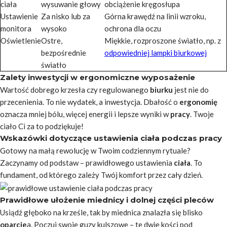
ciała
wysuwanie głowy
obciążenie kręgosłupa
Ustawienie
Za nisko lub za
Górna krawędź na linii wzroku,
monitora
wysoko
ochrona dla oczu
Oświetlenie
Ostre,
Miękkie, rozproszone światło, np. z
bezpośrednie
odpowiedniej lampki biurkowej
światło
Zalety inwestycji w ergonomiczne wyposażenie
Wartość dobrego krzesła czy regulowanego
biurku
jest nie do
przecenienia. To nie wydatek, a inwestycja. Dbałość o
ergonomię
oznacza mniej bólu, więcej energii i lepsze wyniki w
pracy
. Twoje
ciało Ci za to podziękuje!
Wskazówki dotyczące ustawienia ciała podczas pracy
Gotowy na małą rewolucję w Twoim codziennym rytuale?
Zaczynamy od podstaw – prawidłowego ustawienia
ciała
. To
fundament, od którego zależy Twój komfort przez cały dzień.
Prawidłowe ułożenie miednicy i dolnej części pleców
Usiądź głęboko na krześle, tak by miednica znalazła się blisko
oparcie
a. Poczuj swoje guzy kulszowe – te dwie kości pod