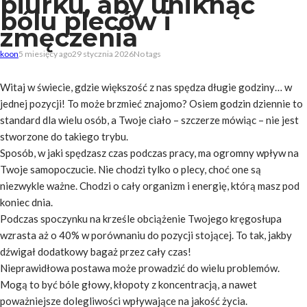
biurku, aby uniknąć
bólu pleców i
zmęczenia
koon
5 miesięcy ago
29 stycznia 2026
No tags
Witaj w świecie, gdzie większość z nas spędza długie godziny… w
jednej pozycji! To może brzmieć znajomo? Osiem godzin dziennie to
standard dla wielu osób, a Twoje ciało – szczerze mówiąc – nie jest
stworzone do takiego trybu.
Sposób, w jaki spędzasz czas podczas pracy, ma ogromny wpływ na
Twoje samopoczucie. Nie chodzi tylko o plecy, choć one są
niezwykle ważne. Chodzi o cały organizm i energię, którą masz pod
koniec dnia.
Podczas spoczynku na krześle obciążenie Twojego kręgosłupa
wzrasta aż o 40% w porównaniu do pozycji stojącej. To tak, jakby
dźwigał dodatkowy bagaż przez cały czas!
Nieprawidłowa postawa może prowadzić do wielu problemów.
Mogą to być bóle głowy, kłopoty z koncentracją, a nawet
poważniejsze dolegliwości wpływające na jakość życia.