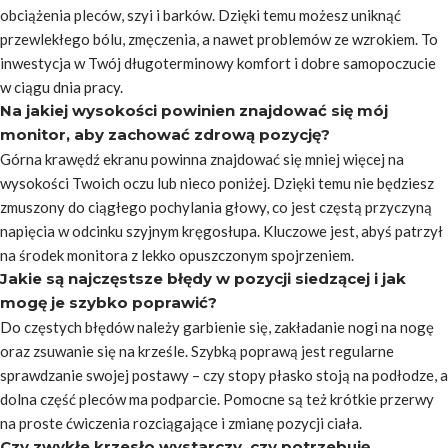
obciążenia pleców, szyi i barków. Dzięki temu możesz uniknąć
przewlekłego bólu, zmęczenia, a nawet problemów ze wzrokiem. To
inwestycja w Twój długoterminowy komfort i dobre samopoczucie
w ciągu dnia pracy.
Na jakiej wysokości powinien znajdować się mój
monitor, aby zachować zdrową pozycję?
Górna krawędź ekranu powinna znajdować się mniej więcej na
wysokości Twoich oczu lub nieco poniżej. Dzięki temu nie będziesz
zmuszony do ciągłego pochylania głowy, co jest częstą przyczyną
napięcia w odcinku szyjnym kręgosłupa. Kluczowe jest, abyś patrzył
na środek monitora z lekko opuszczonym spojrzeniem.
Jakie są najczęstsze błędy w pozycji siedzącej i jak
mogę je szybko poprawić?
Do częstych błędów należy garbienie się, zakładanie nogi na nogę
oraz zsuwanie się na krześle. Szybką poprawą jest regularne
sprawdzanie swojej postawy – czy stopy płasko stoją na podłodze, a
dolna część pleców ma podparcie. Pomocne są też krótkie przerwy
na proste ćwiczenia rozciągające i zmianę pozycji ciała.
Czy zwykłe krzesło wystarczy, czy potrzebuję