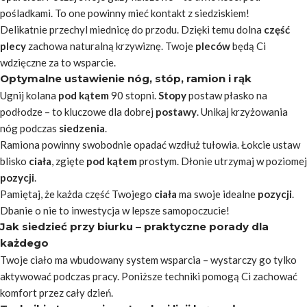
pośladkami. To one powinny mieć kontakt z siedziskiem!
Delikatnie przechyl miednicę do przodu. Dzięki temu dolna
część
plecy
zachowa naturalną krzywiznę. Twoje
pleców
będą Ci
wdzięczne za to wsparcie.
Optymalne ustawienie nóg, stóp, ramion i rąk
Ugnij kolana
pod kątem
90 stopni.
Stopy
postaw płasko na
podłodze – to kluczowe dla dobrej
postawy
. Unikaj krzyżowania
nóg podczas
siedzenia
.
Ramiona powinny swobodnie opadać wzdłuż tułowia. Łokcie ustaw
blisko
ciała
, zgięte
pod kątem
prostym. Dłonie utrzymaj w poziomej
pozycji
.
Pamiętaj, że każda część Twojego
ciała
ma swoje idealne
pozycji
.
Dbanie o nie to inwestycja w lepsze samopoczucie!
Jak siedzieć przy biurku – praktyczne porady dla
każdego
Twoje ciało ma wbudowany system wsparcia – wystarczy go tylko
aktywować podczas pracy. Poniższe techniki pomogą Ci zachować
komfort przez cały dzień.