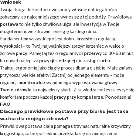
Wniosek
Twoja droga do komfortowej pracy właśnie dobiega końca –
zobaczmy, co najcenniejszego wynosisz z tej podróży. Prawidłowa
postawa
to nie tylko chwilowa ulga, ale
inwestycja w Twoje
długoterminowe zdrowie
i energię każdego dnia.
Fundamentem wszystkiego jest dobre
krzesło
z regulacją
wysokości
– to Twój najważniejszy sprzymierzeniec w walce o
zdrowe
plecy
. Pamiętaj też o regularnych
przerwy
co 30-60 minut,
bo nawet najlepsza
pozycji siedzącej
nie zastąpi ruchu.
Traktuj ergonomię jako ciągły proces dbania o siebie. Małe zmiany
przynoszą wielkie efekty! Zacznij od jednego elementu – może
regulacji
monitora
lub świadomego wyprostowania
głowy
.
Twoje zdrowie
to największy skarb. Z tą wiedzą możesz cieszyć się
komfortem podczas każdej
pracy przy komputerze
. Powodzenia!
FAQ
Dlaczego prawidłowa postawa przy biurku jest taka
ważna dla mojego zdrowia?
Prawidłowa postawa ciała pomaga utrzymać naturalne krzywizny
kręgosłupa, co bezpośrednio przekłada się na zmniejszenie