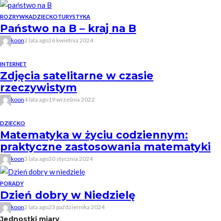
ROZRYWKA
DZIECKO
TURYSTYKA
Państwo na B – kraj na B
koon
2 lata ago
26 kwietnia 2024
INTERNET
Zdjęcia satelitarne w czasie
rzeczywistym
koon
4 lata ago
19 września 2022
DZIECKO
Matematyka w życiu codziennym:
praktyczne zastosowania matematyki
koon
3 lata ago
30 stycznia 2024
PORADY
Dzień dobry w Niedzielę
koon
2 lata ago
23 października 2024
Jednostki miary