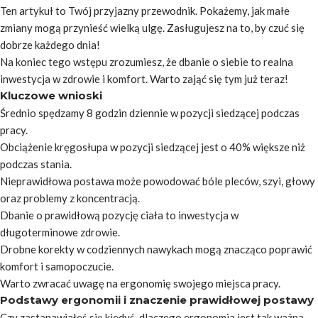
Ten artykuł to Twój przyjazny przewodnik. Pokażemy, jak małe
zmiany mogą przynieść wielką ulgę. Zasługujesz na to, by czuć się
dobrze każdego dnia!
Na koniec tego wstępu zrozumiesz, że dbanie o siebie to realna
inwestycja w zdrowie i komfort. Warto zająć się tym już teraz!
Kluczowe wnioski
Średnio spędzamy 8 godzin dziennie w pozycji siedzącej podczas
pracy.
Obciążenie kręgosłupa w pozycji siedzącej jest o 40% większe niż
podczas stania.
Nieprawidłowa postawa może powodować bóle pleców, szyi, głowy
oraz problemy z koncentracją.
Dbanie o prawidłową pozycję ciała to inwestycja w
długoterminowe zdrowie.
Drobne korekty w codziennych nawykach mogą znacząco poprawić
komfort i samopoczucie.
Warto zwracać uwagę na ergonomię swojego miejsca pracy.
Podstawy ergonomii i znaczenie prawidłowej postawy
Czy zastanawiałeś się kiedyś, dlaczego ergonomia jest tak ważna