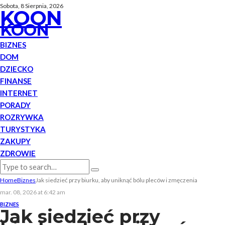
Sobota, 8 Sierpnia, 2026
KOON
KOON
BIZNES
DOM
DZIECKO
FINANSE
INTERNET
PORADY
ROZRYWKA
TURYSTYKA
ZAKUPY
ZDROWIE
Home
Biznes
Jak siedzieć przy biurku, aby uniknąć bólu pleców i zmęczenia
mar. 08, 2026 at 6:42 am
BIZNES
Jak siedzieć przy