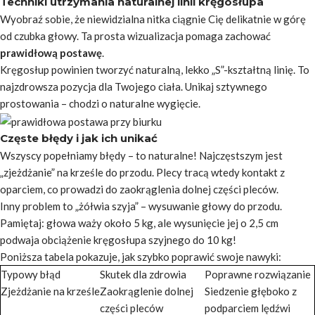
Techniki utrzymania naturalnej linii kręgosłupa
Wyobraź sobie, że niewidzialna nitka ciągnie Cię delikatnie w górę
od czubka głowy. Ta prosta wizualizacja pomaga zachować
prawidłową postawę
.
Kręgosłup powinien tworzyć naturalną, lekko „S”-kształtną linię. To
najzdrowsza pozycja dla Twojego ciała. Unikaj sztywnego
prostowania – chodzi o naturalne wygięcie.
Częste błędy i jak ich unikać
Wszyscy popełniamy błędy – to naturalne! Najczęstszym jest
„zjeżdżanie” na krześle do przodu. Plecy tracą wtedy kontakt z
oparciem, co prowadzi do zaokrąglenia dolnej części pleców.
Inny problem to „żółwia szyja” – wysuwanie głowy do przodu.
Pamiętaj: głowa waży około 5 kg, ale wysunięcie jej o 2,5 cm
podwaja obciążenie kręgosłupa szyjnego do 10 kg!
Poniższa tabela pokazuje, jak szybko poprawić swoje nawyki:
Typowy błąd
Skutek dla zdrowia
Poprawne rozwiązanie
Zjeżdżanie na krześle
Zaokrąglenie dolnej
Siedzenie głęboko z
części pleców
podparciem lędźwi