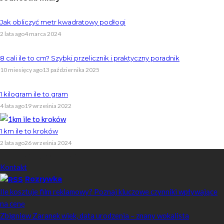
Jak obliczyć metr kwadratowy podłogi
2 lata ago
4 marca 2024
8 cali ile to cm? Szybki przelicznik i praktyczny poradnik
10 miesięcy ago
13 października 2025
1 kilogram ile to gram
4 lata ago
19 września 2022
1 km ile to kroków
2 lata ago
26 września 2024
Skontaktuj się z nami
Kontakt
Rozrywka
Ile kosztuje film reklamowy? Poznaj kluczowe czynniki wpływające
na cenę
Zbigniew Zaranek wiek, data urodzenia – znany wokalista