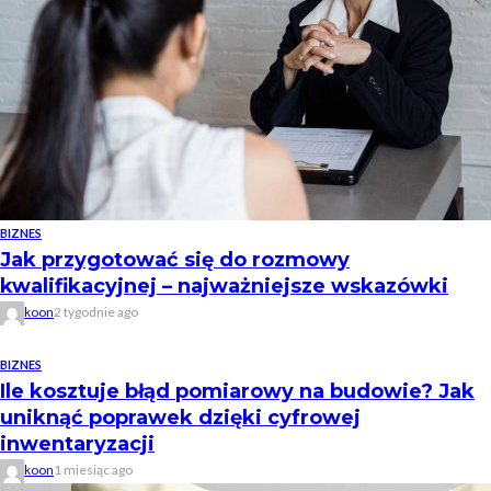
BIZNES
Jak przygotować się do rozmowy
kwalifikacyjnej – najważniejsze wskazówki
koon
2 tygodnie ago
BIZNES
Ile kosztuje błąd pomiarowy na budowie? Jak
uniknąć poprawek dzięki cyfrowej
inwentaryzacji
koon
1 miesiąc ago