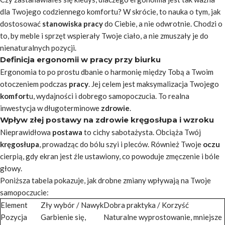
dla Twojego codziennego komfortu? W skrócie, to nauka o tym, jak
dostosować
stanowiska pracy
do Ciebie, a nie odwrotnie. Chodzi o
to, by meble i sprzęt wspierały Twoje ciało, a nie zmuszały je do
nienaturalnych pozycji.
Definicja ergonomii w pracy przy biurku
Ergonomia to po prostu dbanie o harmonię między Tobą a Twoim
otoczeniem podczas
pracy
. Jej celem jest maksymalizacja Twojego
komfort
u, wydajności i dobrego samopoczucia. To realna
inwestycja w długoterminowe
zdrowie
.
Wpływ złej postawy na zdrowie kręgosłupa i wzroku
Nieprawidłowa
postawa
to cichy sabotażysta. Obciąża Twój
kręgosłupa
, prowadząc do bólu szyi i pleców. Również Twoje
oczu
cierpią, gdy ekran jest źle ustawiony, co powoduje zmęczenie i bóle
głowy.
Poniższa tabela pokazuje, jak drobne zmiany wpływają na Twoje
samopoczucie:
Element
Zły wybór / Nawyk
Dobra praktyka / Korzyść
Pozycja
Garbienie się,
Naturalne wyprostowanie, mniejsze