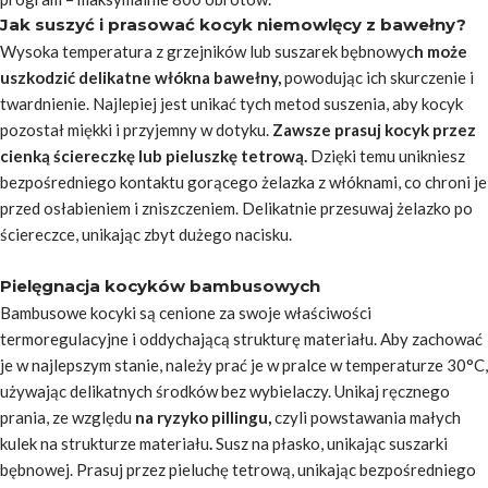
Jak suszyć i prasować kocyk niemowlęcy z bawełny?
Wysoka temperatura z grzejników lub suszarek bębnowyc
h może
uszkodzić delikatne włókna bawełny,
powodując ich skurczenie i
twardnienie. Najlepiej jest unikać tych metod suszenia, aby kocyk
pozostał miękki i przyjemny w dotyku.
Zawsze prasuj kocyk przez
cienką ściereczkę lub pieluszkę tetrową.
Dzięki temu unikniesz
bezpośredniego kontaktu gorącego żelazka z włóknami, co chroni je
przed osłabieniem i zniszczeniem. Delikatnie przesuwaj żelazko po
ściereczce, unikając zbyt dużego nacisku.
Pielęgnacja kocyków bambusowych
Bambusowe kocyki są cenione za swoje właściwości
termoregulacyjne i oddychającą strukturę materiału. Aby zachować
je w najlepszym stanie, należy prać je w pralce w temperaturze 30°C,
używając delikatnych środków bez wybielaczy. Unikaj ręcznego
prania, ze względu
na ryzyko pillingu,
czyli powstawania małych
kulek na strukturze materiału
.
Susz na płasko, unikając suszarki
bębnowej. Prasuj przez pieluchę tetrową, unikając bezpośredniego