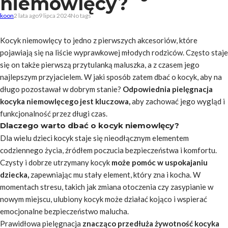
niemowlęcy?
koon
2 lata ago
9 lipca 2024
No tags
Kocyk niemowlęcy to jedno z pierwszych akcesoriów, które
pojawiają się na liście wyprawkowej młodych rodziców. Często staje
się on także pierwszą przytulanką maluszka, a z czasem jego
najlepszym przyjacielem. W jaki sposób zatem dbać o kocyk, aby na
długo pozostawał w dobrym stanie?
Odpowiednia pielęgnacja
kocyka niemowlęcego jest kluczowa,
aby zachować jego wygląd i
funkcjonalność przez długi czas.
Dlaczego warto dbać o kocyk niemowlęcy?
Dla wielu dzieci kocyk staje się nieodłącznym elementem
codziennego życia, źródłem poczucia bezpieczeństwa i komfortu.
Czysty i dobrze utrzymany kocyk
może pomóc w uspokajaniu
dziecka,
zapewniając mu stały element, który zna i kocha. W
momentach stresu, takich jak zmiana otoczenia czy zasypianie w
nowym miejscu, ulubiony kocyk może działać kojąco i wspierać
emocjonalne bezpieczeństwo malucha.
Prawidłowa pielęgnacja
znacząco przedłuża żywotność kocyka