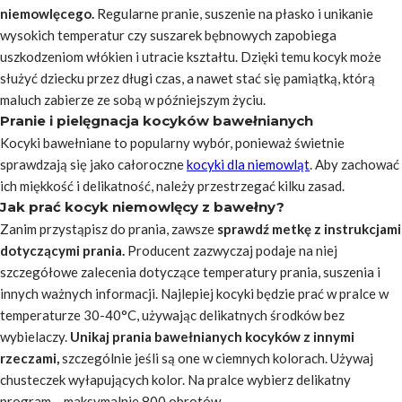
niemowlęcego.
Regularne pranie, suszenie na płasko i unikanie
wysokich temperatur czy suszarek bębnowych zapobiega
uszkodzeniom włókien i utracie kształtu. Dzięki temu kocyk może
służyć dziecku przez długi czas, a nawet stać się pamiątką, którą
maluch zabierze ze sobą w późniejszym życiu.
Pranie i pielęgnacja kocyków bawełnianych
Kocyki bawełniane to popularny wybór, ponieważ świetnie
sprawdzają się jako całoroczne
kocyki dla niemowląt
. Aby zachować
ich miękkość i delikatność, należy przestrzegać kilku zasad.
Jak prać kocyk niemowlęcy z bawełny?
Zanim przystąpisz do prania, zawsze
sprawdź metkę z instrukcjami
dotyczącymi prania.
Producent zazwyczaj podaje na niej
szczegółowe zalecenia dotyczące temperatury prania, suszenia i
innych ważnych informacji. Najlepiej kocyki będzie prać w pralce w
temperaturze 30-40°C, używając delikatnych środków bez
wybielaczy.
Unikaj prania bawełnianych kocyków z innymi
rzeczami,
szczególnie jeśli są one w ciemnych kolorach. Używaj
chusteczek wyłapujących kolor. Na pralce wybierz delikatny
program – maksymalnie 800 obrotów.