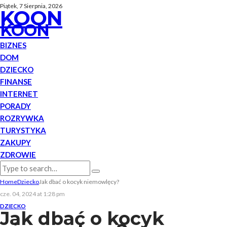
Piątek, 7 Sierpnia, 2026
KOON
KOON
BIZNES
DOM
DZIECKO
FINANSE
INTERNET
PORADY
ROZRYWKA
TURYSTYKA
ZAKUPY
ZDROWIE
Home
Dziecko
Jak dbać o kocyk niemowlęcy?
cze. 04, 2024 at 1:28 pm
DZIECKO
Jak dbać o kocyk