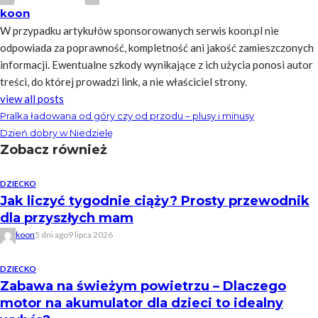
koon
W przypadku artykułów sponsorowanych serwis koon.pl nie
odpowiada za poprawność, kompletność ani jakość zamieszczonych
informacji. Ewentualne szkody wynikające z ich użycia ponosi autor
treści, do której prowadzi link, a nie właściciel strony.
view all posts
Pralka ładowana od góry czy od przodu – plusy i minusy
Dzień dobry w Niedzielę
Zobacz również
DZIECKO
Jak liczyć tygodnie ciąży? Prosty przewodnik
dla przyszłych mam
koon
5 dni ago
9 lipca 2026
DZIECKO
Zabawa na świeżym powietrzu – Dlaczego
motor na akumulator dla dzieci to idealny