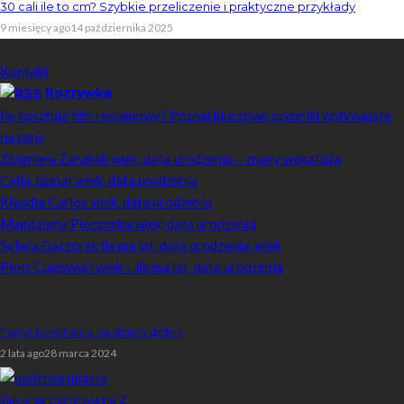
30 cali ile to cm? Szybkie przeliczenie i praktyczne przykłady
9 miesięcy ago
14 października 2025
Skontaktuj się z nami
Kontakt
Rozrywka
Ile kosztuje film reklamowy? Poznaj kluczowe czynniki wpływające
na cenę
Zbigniew Zaranek wiek, data urodzenia – znany wokalista
Celia Jaunat wiek, data urodzenia
Klaudia Carlos wiek, data urodzenia
Magdalena Pieczonka wiek, data urodzenia
Sylwia Gaczorek ile ma lat, data urodzenia, wiek
Piotr Cugowski wiek – ile ma lat, data urodzenia
Popularne
Fajne powitania na dzień dobry
2 lata ago
28 marca 2024
Jakie są państwa na Z