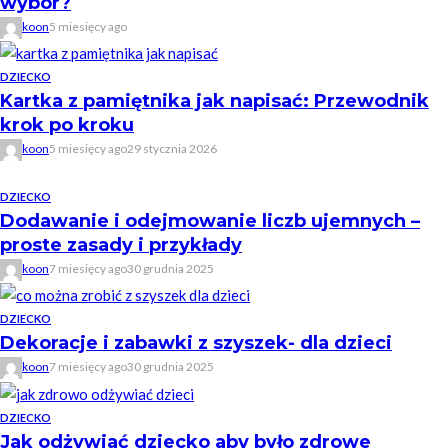
wybór?
koon
5 miesięcy ago
DZIECKO
Kartka z pamiętnika jak napisać: Przewodnik
krok po kroku
koon
5 miesięcy ago
29 stycznia 2026
DZIECKO
Dodawanie i odejmowanie liczb ujemnych –
proste zasady i przykłady
koon
7 miesięcy ago
30 grudnia 2025
DZIECKO
Dekoracje i zabawki z szyszek- dla dzieci
koon
7 miesięcy ago
30 grudnia 2025
DZIECKO
Jak odżywiać dziecko aby było zdrowe