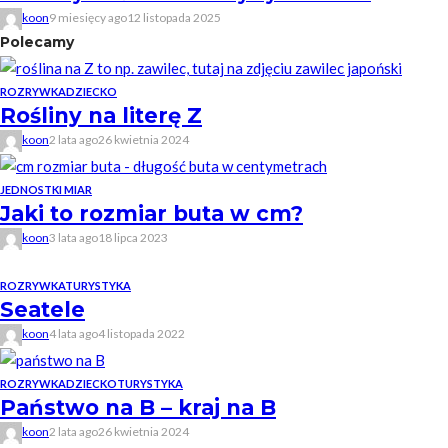
koon
9 miesięcy ago
12 listopada 2025
Polecamy
ROZRYWKA
DZIECKO
Rośliny na literę Z
koon
2 lata ago
26 kwietnia 2024
JEDNOSTKI MIAR
Jaki to rozmiar buta w cm?
koon
3 lata ago
18 lipca 2023
ROZRYWKA
TURYSTYKA
Seatele
koon
4 lata ago
4 listopada 2022
ROZRYWKA
DZIECKO
TURYSTYKA
Państwo na B – kraj na B
koon
2 lata ago
26 kwietnia 2024