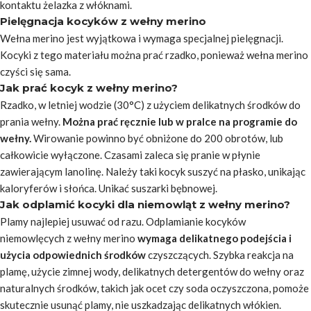
kontaktu żelazka z włóknami.
Pielęgnacja kocyków z wełny merino
Wełna merino jest wyjątkowa i wymaga specjalnej pielęgnacji.
Kocyki z tego materiału można prać rzadko, ponieważ wełna merino
czyści się sama.
Jak prać kocyk z wełny merino?
Rzadko, w letniej wodzie (30°C) z użyciem delikatnych środków do
prania wełny.
Można prać ręcznie lub w pralce na programie do
wełny.
Wirowanie powinno być obniżone do 200 obrotów, lub
całkowicie wyłączone. Czasami zaleca się pranie w płynie
zawierającym lanolinę. Należy taki kocyk suszyć na płasko, unikając
kaloryferów i słońca. Unikać suszarki bębnowej.
Jak odplamić kocyki dla niemowląt z wełny merino?
Plamy najlepiej usuwać od razu. Odplamianie kocyków
niemowlęcych z wełny merino
wymaga delikatnego podejścia i
użycia odpowiednich środków
czyszczących. Szybka reakcja na
plamę, użycie zimnej wody, delikatnych detergentów do wełny oraz
naturalnych środków, takich jak ocet czy soda oczyszczona, pomoże
skutecznie usunąć plamy, nie uszkadzając delikatnych włókien.